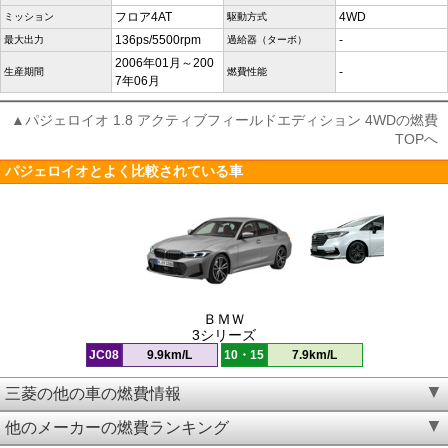
フロア4AT
4WD
ミッション
駆動方式
136ps/5500rpm
-
最大出力
過給器（ターボ）
2006年01月～200
-
生産期間
燃費性能
7年06月
▲パジェロイオ 1.8 アクティブフィールドエディション 4WDの燃費
TOPへ
パジェロイオとよく比較されている車
ＢＭＷ
3シリーズ
JC08
9.9km/L
10・15
7.9km/L
三菱の他の車の燃費情報
他のメーカーの燃費ランキング