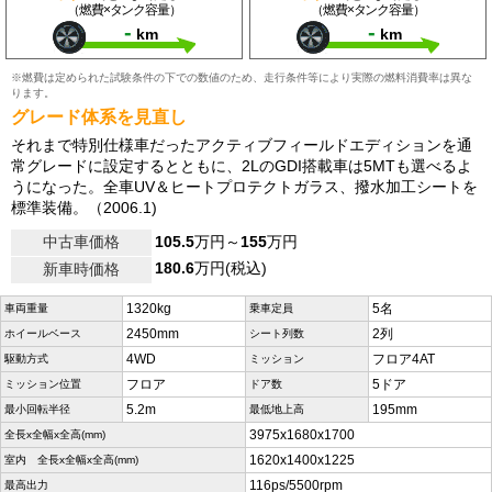
（燃費×タンク容量）
（燃費×タンク容量）
-
-
km
km
※燃費は定められた試験条件の下での数値のため、走行条件等により実際の燃料消費率は異な
ります。
グレード体系を見直し
それまで特別仕様車だったアクティブフィールドエディションを通
常グレードに設定するとともに、2LのGDI搭載車は5MTも選べるよ
うになった。全車UV＆ヒートプロテクトガラス、撥水加工シートを
標準装備。（2006.1)
中古車価格
105.5
万円～
155
万円
180.6
万円(税込)
新車時価格
1320kg
5名
車両重量
乗車定員
2450mm
2列
ホイールベース
シート列数
4WD
フロア4AT
駆動方式
ミッション
フロア
5ドア
ミッション位置
ドア数
5.2m
195mm
最小回転半径
最低地上高
3975x1680x1700
全長x全幅x全高(mm)
1620x1400x1225
室内 全長x全幅x全高(mm)
116ps/5500rpm
最高出力