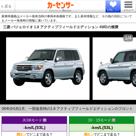
戻る
お気に入り
メニュー
新車時価格はメーカー発表当時の車両本体価格です。また基本情報など、その他の項目について
もメーカー発表時の情報に基いています。
三菱 パジェロイオ 1.8 アクティブフィールドエディション 4WDの燃費
1/4
06年(H18)1月、一部改良時の1.8 アクティブフィールドエディションのフロント
JC08モード
10・15モード
-km/L(53L)
-km/L(53L)
満タン
でどこまで走る？
満タン
でどこまで走る？