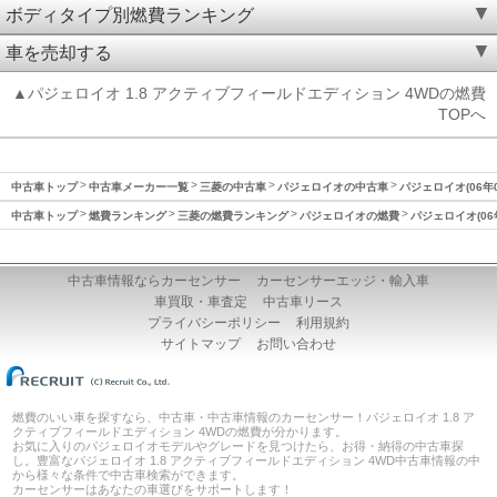
ボディタイプ別燃費ランキング
車を売却する
▲パジェロイオ 1.8 アクティブフィールドエディション 4WDの燃費
TOPへ
中古車トップ
中古車メーカー一覧
三菱の中古車
パジェロイオの中古車
パジェロイオ(06年
中古車トップ
燃費ランキング
三菱の燃費ランキング
パジェロイオの燃費
パジェロイオ(06
中古車情報ならカーセンサー
カーセンサーエッジ・輸入車
車買取・車査定
中古車リース
プライバシーポリシー
利用規約
サイトマップ
お問い合わせ
燃費のいい車を探すなら、中古車・中古車情報のカーセンサー！パジェロイオ 1.8 ア
クティブフィールドエディション 4WDの燃費が分かります。
お気に入りのパジェロイオモデルやグレードを見つけたら、お得・納得の中古車探
し。豊富なパジェロイオ 1.8 アクティブフィールドエディション 4WD中古車情報の中
から様々な条件で中古車検索ができます。
カーセンサーはあなたの車選びをサポートします！