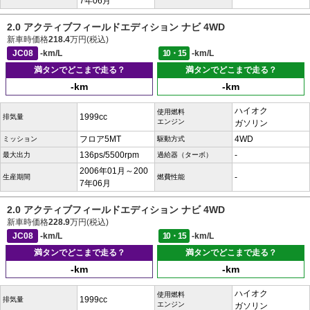
7年06月
2.0 アクティブフィールドエディション ナビ 4WD
新車時価格
218.4
万円(税込)
JC08
-km/L
10・15
-km/L
満タンでどこまで走る？
満タンでどこまで走る？
-km
-km
ハイオク
使用燃料
1999cc
排気量
エンジン
ガソリン
フロア5MT
4WD
ミッション
駆動方式
136ps/5500rpm
-
最大出力
過給器（ターボ）
2006年01月～200
-
生産期間
燃費性能
7年06月
2.0 アクティブフィールドエディション ナビ 4WD
新車時価格
228.9
万円(税込)
JC08
-km/L
10・15
-km/L
満タンでどこまで走る？
満タンでどこまで走る？
-km
-km
ハイオク
使用燃料
1999cc
排気量
エンジン
ガソリン