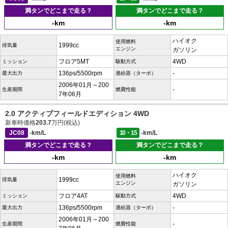
満タンでどこまで走る？
満タンでどこまで走る？
-km
-km
ハイオク
使用燃料
1999cc
排気量
エンジン
ガソリン
フロア5MT
4WD
ミッション
駆動方式
136ps/5500rpm
-
最大出力
過給器（ターボ）
2006年01月～200
-
生産期間
燃費性能
7年06月
2.0 アクティブフィールドエディション 4WD
新車時価格
203.7
万円(税込)
JC08
-km/L
10・15
-km/L
満タンでどこまで走る？
満タンでどこまで走る？
-km
-km
ハイオク
使用燃料
1999cc
排気量
エンジン
ガソリン
フロア4AT
4WD
ミッション
駆動方式
136ps/5500rpm
-
最大出力
過給器（ターボ）
2006年01月～200
-
生産期間
燃費性能