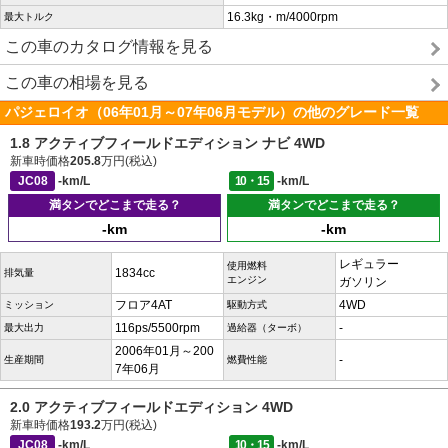
16.3kg・m/4000rpm
最大トルク
この車のカタログ情報を見る
この車の相場を見る
パジェロイオ（06年01月～07年06月モデル）の他のグレード一覧
1.8 アクティブフィールドエディション ナビ 4WD
新車時価格
205.8
万円(税込)
JC08
-km/L
10・15
-km/L
満タンでどこまで走る？
満タンでどこまで走る？
-km
-km
レギュラー
使用燃料
1834cc
排気量
エンジン
ガソリン
フロア4AT
4WD
ミッション
駆動方式
116ps/5500rpm
-
最大出力
過給器（ターボ）
2006年01月～200
-
生産期間
燃費性能
7年06月
2.0 アクティブフィールドエディション 4WD
新車時価格
193.2
万円(税込)
JC08
-km/L
10・15
-km/L