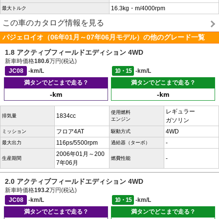
16.3kg・m/4000rpm
最大トルク
この車のカタログ情報を見る
パジェロイオ（06年01月～07年06月モデル）の他のグレード一覧
1.8 アクティブフィールドエディション 4WD
新車時価格
180.6
万円(税込)
JC08
-km/L
10・15
-km/L
満タンでどこまで走る？
満タンでどこまで走る？
-km
-km
レギュラー
使用燃料
1834cc
排気量
エンジン
ガソリン
フロア4AT
4WD
ミッション
駆動方式
116ps/5500rpm
-
最大出力
過給器（ターボ）
2006年01月～200
-
生産期間
燃費性能
7年06月
2.0 アクティブフィールドエディション 4WD
新車時価格
193.2
万円(税込)
JC08
-km/L
10・15
-km/L
満タンでどこまで走る？
満タンでどこまで走る？