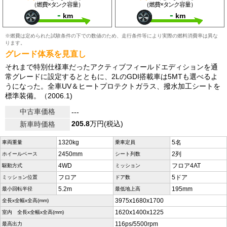
（燃費×タンク容量）
（燃費×タンク容量）
-
-
km
km
※燃費は定められた試験条件の下での数値のため、走行条件等により実際の燃料消費率は異な
ります。
グレード体系を見直し
それまで特別仕様車だったアクティブフィールドエディションを通
常グレードに設定するとともに、2LのGDI搭載車は5MTも選べるよ
うになった。全車UV＆ヒートプロテクトガラス、撥水加工シートを
標準装備。（2006.1)
中古車価格
---
205.8
万円(税込)
新車時価格
1320kg
5名
車両重量
乗車定員
2450mm
2列
ホイールベース
シート列数
4WD
フロア4AT
駆動方式
ミッション
フロア
5ドア
ミッション位置
ドア数
5.2m
195mm
最小回転半径
最低地上高
3975x1680x1700
全長x全幅x全高(mm)
1620x1400x1225
室内 全長x全幅x全高(mm)
116ps/5500rpm
最高出力