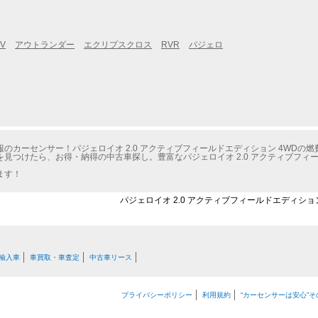
V
アウトランダー
エクリプスクロス
RVR
パジェロ
のカーセンサー！パジェロイオ 2.0 アクティブフィールドエディション 4WDの
見つけたら、お得・納得の中古車探し。豊富なパジェロイオ 2.0 アクティブフィー
ます！
パジェロイオ 2.0 アクティブフィールドエディション
輸入車
車買取・車査定
中古車リース
プライバシーポリシー
利用規約
“カーセンサーは安心”そ