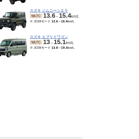
スズキ ジムニーシエラ
13.6
15.4
WLTC
～
km/L
※ JC08モード
12.6
～
16.4
km/L
スズキ エブリイワゴン
13
15.1
WLTC
～
km/L
※ JC08モード
13.8
～
19.4
km/L