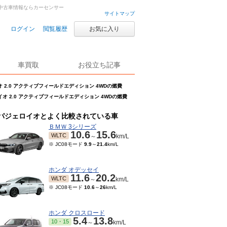
車・中古車情報ならカーセンサー
サイトマップ
ログイン
閲覧履歴
お気に入り
車買取
お役立ち記事
 2.0 アクティブフィールドエディション 4WDの燃費
オ 2.0 アクティブフィールドエディション 4WDの燃費
パジェロイオとよく比較されている車
ＢＭＷ 3シリーズ
10.6
15.6
WLTC
～
km/L
※ JC08モード
9.9
～
21.4
km/L
ホンダ オデッセイ
11.6
20.2
WLTC
～
km/L
※ JC08モード
10.6
～
26
km/L
ホンダ クロスロード
5.4
13.8
10・15
～
km/L