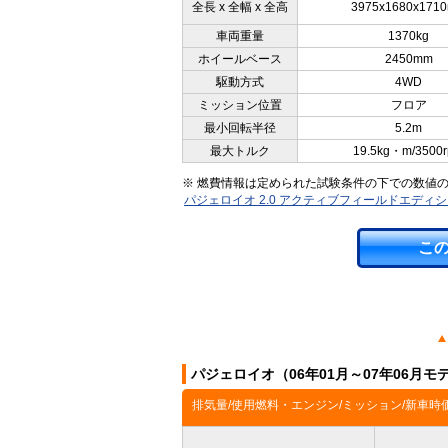
全長 x 全幅 x 全高
3975x1680x171
車両重量
1370kg
ホイールベース
2450mm
駆動方式
4WD
ミッション位置
フロア
最小回転半径
5.2m
最大トルク
19.5kg・m/3500
※ 燃費情報は定められた試験条件の下での数値
パジェロイオ 2.0 アクティブフィールドエディ
こ
パジェロイオ（06年01月～07年06月
排気量/使用燃料・エンジン/ミッション/新車時