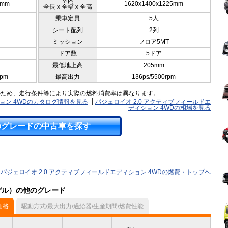
室内
0mm
1620x1400x1225mm
全長 x 全幅 x 全高
乗車定員
5人
シート配列
2列
ミッション
フロア5MT
ドア数
5ドア
最低地上高
205mm
rpm
最高出力
136ps/5500rpm
のため、走行条件等により実際の燃料消費率は異なります。
ション 4WDのカタログ情報を見る
パジェロイオ 2.0 アクティブフィールドエ
ディション 4WDの相場を見る
のグレードの中古車を探す
パジェロイオ 2.0 アクティブフィールドエディション 4WDの燃費・トップヘ
モデル）の他のグレード
価格
駆動方式/最大出力/過給器/生産期間/燃費性能