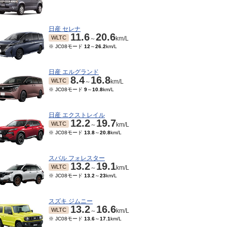
日産 セレナ
11.6
20.6
WLTC
～
km/L
※ JC08モード
12
～
26.2
km/L
日産 エルグランド
8.4
16.8
WLTC
～
km/L
※ JC08モード
9
～
10.8
km/L
日産 エクストレイル
12.2
19.7
WLTC
～
km/L
※ JC08モード
13.8
～
20.8
km/L
スバル フォレスター
13.2
19.1
WLTC
～
km/L
※ JC08モード
13.2
～
23
km/L
スズキ ジムニー
13.2
16.6
WLTC
～
km/L
※ JC08モード
13.6
～
17.1
km/L