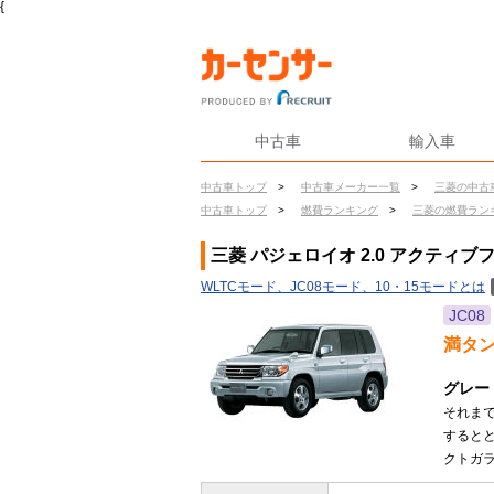
{
中古車
輸入車
中古車トップ
>
中古車メーカー一覧
>
三菱の中古
中古車トップ
>
燃費ランキング
>
三菱の燃費ラン
三菱 パジェロイオ 2.0 アクティ
WLTCモード、JC08モード、10・15モードとは
JC08
満タ
グレー
それま
するとと
クトガラ