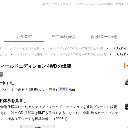
三菱 2.0 アクティブフィールドエディション 4WDの燃費 | 中古
カタログ
中古車販売店
保険/ローン/他
車
>
パジェロイオの中古車
>
パジェロイオ(06年01月～07年06月)の燃費
>
パジェロイオ
キング
>
パジェロイオの燃費
>
パジェロイオ(06年01月～07年06月)の燃費
>
パジェロイ
ブフィールドエディション 4WDの燃費
？
-
km/L
ン
-
JC08
でどこまで走る？ (燃費xタンク容量)
km
ド体系を見直し
で特別仕様車だったアクティブフィールドエディションを通常グレードに設定
もに、2LのGDI搭載車は5MTも選べるようになった。全車UV＆ヒートプロテ
ス、撥水加工シートを標準装備。（2006.1)