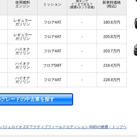
満タンで
使用燃料
新車時価格
ミッション
どこまで走る？
エンジン
(税込)
(燃費xタンク容量)
レギュラー
フロア4AT
-
180.6
万円
ガソリン
レギュラー
フロア4AT
-
205.8
万円
ガソリン
ハイオク
フロア4AT
-
203.7
万円
ガソリン
ハイオク
フロア5MT
-
218.4
万円
ガソリン
ハイオク
フロア4AT
-
228.9
万円
ガソリン
のグレードの中古車を探す
パジェロイオ 2.0 アクティブフィールドエディション 4WDの燃費・トップヘ