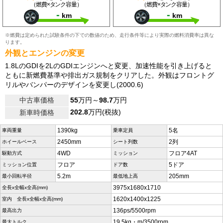
（燃費×タンク容量）
（燃費×タンク容量）
-
-
km
km
※燃費は定められた試験条件の下での数値のため、走行条件等により実際の燃料消費率は異な
ります。
外観とエンジンの変更
1.8LのGDIを2LのGDIエンジンへと変更、加速性能を引き上げると
ともに新燃費基準や排出ガス規制をクリアした。外観はフロントグ
リルやバンパーのデザインを変更し(2000.6)
中古車価格
55
万円～
98.7
万円
202.8
万円(税抜)
新車時価格
1390kg
5名
車両重量
乗車定員
2450mm
2列
ホイールベース
シート列数
4WD
フロア4AT
駆動方式
ミッション
フロア
5ドア
ミッション位置
ドア数
5.2m
205mm
最小回転半径
最低地上高
3975x1680x1710
全長x全幅x全高(mm)
1620x1400x1225
室内 全長x全幅x全高(mm)
136ps/5500rpm
最高出力
19.5kg・m/3500rpm
最大トルク