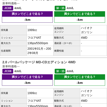
新車時価格
---
JC08
-km/L
10・15
-km/L
満タンでどこまで走る？
満タンでどこまで走る？
-km
-km
ハイオク
使用燃料
1999cc
排気量
エンジン
ガソリン
フロア4AT
4WD
ミッション
駆動方式
136ps/5500rpm
-
最大出力
過給器（ターボ）
2001年01月～200
-
生産期間
燃費性能
2年08月
2.0 パールパッケージ MD-CDエディション 4WD
新車時価格
---
JC08
-km/L
10・15
-km/L
満タンでどこまで走る？
満タンでどこまで走る？
-km
-km
ハイオク
使用燃料
1999cc
排気量
エンジン
ガソリン
フロア4AT
4WD
ミッション
駆動方式
136ps/5500rpm
-
最大出力
過給器（ターボ）