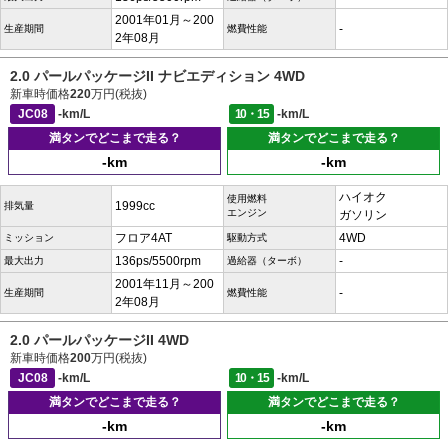
2001年01月～200
-
生産期間
燃費性能
2年08月
2.0 パールパッケージII ナビエディション 4WD
新車時価格
220
万円(税抜)
JC08
-km/L
10・15
-km/L
満タンでどこまで走る？
満タンでどこまで走る？
-km
-km
ハイオク
使用燃料
1999cc
排気量
エンジン
ガソリン
フロア4AT
4WD
ミッション
駆動方式
136ps/5500rpm
-
最大出力
過給器（ターボ）
2001年11月～200
-
生産期間
燃費性能
2年08月
2.0 パールパッケージII 4WD
新車時価格
200
万円(税抜)
JC08
-km/L
10・15
-km/L
満タンでどこまで走る？
満タンでどこまで走る？
-km
-km