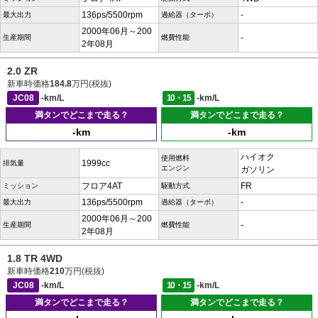
136ps/5500rpm
-
最大出力
過給器（ターボ）
2000年06月～200
-
生産期間
燃費性能
2年08月
2.0 ZR
新車時価格
184.8
万円(税抜)
JC08
-km/L
10・15
-km/L
満タンでどこまで走る？
満タンでどこまで走る？
-km
-km
ハイオク
使用燃料
1999cc
排気量
エンジン
ガソリン
フロア4AT
FR
ミッション
駆動方式
136ps/5500rpm
-
最大出力
過給器（ターボ）
2000年06月～200
-
生産期間
燃費性能
2年08月
1.8 TR 4WD
新車時価格
210
万円(税抜)
JC08
-km/L
10・15
-km/L
満タンでどこまで走る？
満タンでどこまで走る？