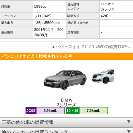
ハイオク
使用燃料
1999cc
排気量
エンジン
ガソリン
フロア4AT
4WD
ミッション
駆動方式
136ps/5500rpm
-
最大出力
過給器（ターボ）
2001年11月～200
-
生産期間
燃費性能
2年08月
▲パジェロイオ 2.0 ZR 4WDの燃費TOPへ
パジェロイオとよく比較されている車
ＢＭＷ
3シリーズ
JC08
9.9km/L
10・15
7.9km/L
三菱の他の車の燃費情報
他のメーカーの燃費ランキング