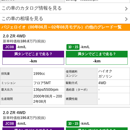
この車のカタログ情報を見る
この車の相場を見る
パジェロイオ（00年06月～02年08月モデル）の他のグレード一覧
2.0 ZR 4WD
新車時価格
180.8
万円(税抜)
JC08
-km/L
10・15
-km/L
満タンでどこまで走る？
満タンでどこまで走る？
-km
-km
ハイオク
使用燃料
1999cc
排気量
エンジン
ガソリン
フロア5MT
4WD
ミッション
駆動方式
136ps/5500rpm
-
最大出力
過給器（ターボ）
2000年06月～200
-
生産期間
燃費性能
2年08月
2.0 ZR 4WD
新車時価格
190.8
万円(税抜)
JC08
-km/L
10・15
-km/L