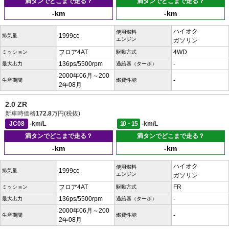
満タンでどこまで走る？
満タンでどこまで走る？
-km
-km
ハイオク
使用燃料
1999cc
排気量
エンジン
ガソリン
フロア4AT
4WD
ミッション
駆動方式
136ps/5500rpm
-
最大出力
過給器（ターボ）
2000年06月～200
-
生産期間
燃費性能
2年08月
2.0 ZR
新車時価格
172.8
万円(税抜)
JC08
-km/L
10・15
-km/L
満タンでどこまで走る？
満タンでどこまで走る？
-km
-km
ハイオク
使用燃料
1999cc
排気量
エンジン
ガソリン
フロア4AT
FR
ミッション
駆動方式
136ps/5500rpm
-
最大出力
過給器（ターボ）
2000年06月～200
-
生産期間
燃費性能
2年08月