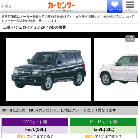
戻る
お気に入り
メニュー
新車時価格はメーカー発表当時の車両本体価格です。また基本情報など、その他の項目について
もメーカー発表時の情報に基いています。
三菱 パジェロイオ 2.0 ZR 4WDの燃費
1/3
00年(H12)6月、MC時のフロント。仕様はグレードにより異なります
JC08モード
10・15モード
-km/L(53L)
-km/L(53L)
満タン
でどこまで走る？
満タン
でどこまで走る？