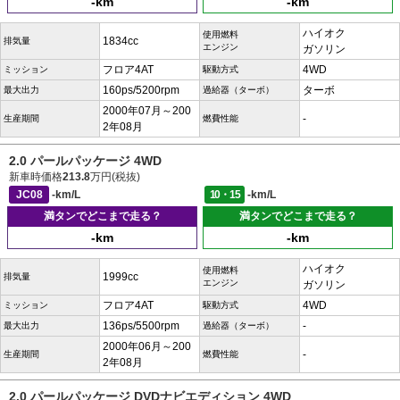
-km
-km
ハイオク
使用燃料
1834cc
排気量
エンジン
ガソリン
フロア4AT
4WD
ミッション
駆動方式
160ps/5200rpm
ターボ
最大出力
過給器（ターボ）
2000年07月～200
-
生産期間
燃費性能
2年08月
2.0 パールパッケージ 4WD
新車時価格
213.8
万円(税抜)
JC08
-km/L
10・15
-km/L
満タンでどこまで走る？
満タンでどこまで走る？
-km
-km
ハイオク
使用燃料
1999cc
排気量
エンジン
ガソリン
フロア4AT
4WD
ミッション
駆動方式
136ps/5500rpm
-
最大出力
過給器（ターボ）
2000年06月～200
-
生産期間
燃費性能
2年08月
2.0 パールパッケージ DVDナビエディション 4WD