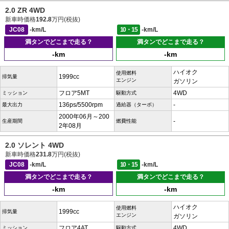
2.0 ZR 4WD
新車時価格
192.8
万円(税抜)
JC08
-km/L
10・15
-km/L
満タンでどこまで走る？
満タンでどこまで走る？
-km
-km
ハイオク
使用燃料
1999cc
排気量
エンジン
ガソリン
フロア5MT
4WD
ミッション
駆動方式
136ps/5500rpm
-
最大出力
過給器（ターボ）
2000年06月～200
-
生産期間
燃費性能
2年08月
2.0 ソレント 4WD
新車時価格
231.8
万円(税抜)
JC08
-km/L
10・15
-km/L
満タンでどこまで走る？
満タンでどこまで走る？
-km
-km
ハイオク
使用燃料
1999cc
排気量
エンジン
ガソリン
フロア4AT
4WD
ミッション
駆動方式