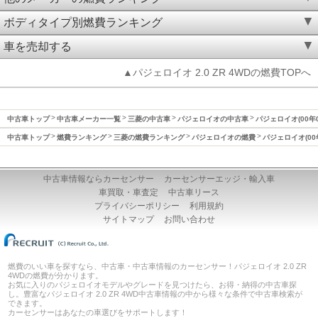
ボディタイプ別燃費ランキング
車を売却する
▲パジェロイオ 2.0 ZR 4WDの燃費TOPへ
中古車トップ
中古車メーカー一覧
三菱の中古車
パジェロイオの中古車
パジェロイオ(00年
中古車トップ
燃費ランキング
三菱の燃費ランキング
パジェロイオの燃費
パジェロイオ(00
中古車情報ならカーセンサー
カーセンサーエッジ・輸入車
車買取・車査定
中古車リース
プライバシーポリシー
利用規約
サイトマップ
お問い合わせ
燃費のいい車を探すなら、中古車・中古車情報のカーセンサー！パジェロイオ 2.0 ZR
4WDの燃費が分かります。
お気に入りのパジェロイオモデルやグレードを見つけたら、お得・納得の中古車探
し。豊富なパジェロイオ 2.0 ZR 4WD中古車情報の中から様々な条件で中古車検索が
できます。
カーセンサーはあなたの車選びをサポートします！