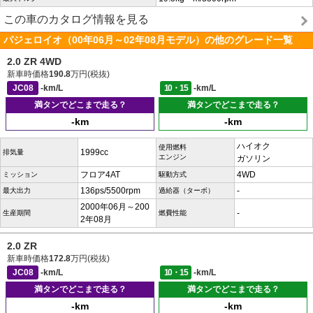
この車のカタログ情報を見る
パジェロイオ（00年06月～02年08月モデル）の他のグレード一覧
2.0 ZR 4WD
新車時価格
190.8
万円(税抜)
JC08
-km/L
10・15
-km/L
満タンでどこまで走る？
満タンでどこまで走る？
-km
-km
ハイオク
使用燃料
1999cc
排気量
エンジン
ガソリン
フロア4AT
4WD
ミッション
駆動方式
136ps/5500rpm
-
最大出力
過給器（ターボ）
2000年06月～200
-
生産期間
燃費性能
2年08月
2.0 ZR
新車時価格
172.8
万円(税抜)
JC08
-km/L
10・15
-km/L
満タンでどこまで走る？
満タンでどこまで走る？
-km
-km