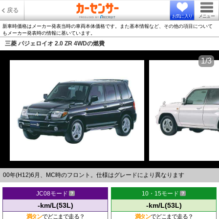
戻る
お気に入り
メニュー
新車時価格はメーカー発表当時の車両本体価格です。また基本情報など、その他の項目について
もメーカー発表時の情報に基いています。
三菱 パジェロイオ 2.0 ZR 4WDの燃費
1/3
00年(H12)6月、MC時のフロント。仕様はグレードにより異なります
JC08モード
10・15モード
-km/L(53L)
-km/L(53L)
満タン
でどこまで走る？
満タン
でどこまで走る？