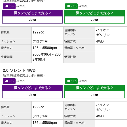
新車時価格
202.8
万円(税抜)
JC08
-km/L
10・15
-km/L
満タンでどこまで走る？
満タンでどこまで走る？
-km
-km
ハイオク
使用燃料
1999cc
排気量
エンジン
ガソリン
フロア4AT
4WD
ミッション
駆動方式
136ps/5500rpm
-
最大出力
過給器（ターボ）
2000年06月～200
-
生産期間
燃費性能
2年08月
2.0 ソレント 4WD
新車時価格
231.8
万円(税抜)
JC08
-km/L
10・15
-km/L
満タンでどこまで走る？
満タンでどこまで走る？
-km
-km
ハイオク
使用燃料
1999cc
排気量
エンジン
ガソリン
フロア4AT
4WD
ミッション
駆動方式
136ps/5500rpm
-
最大出力
過給器（ターボ）