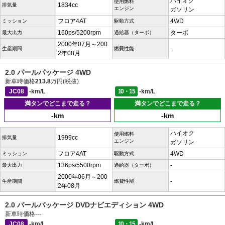
ハイオク
使用燃料
1834cc
排気量
エンジン
ガソリン
フロア4AT
4WD
ミッション
駆動方式
160ps/5200rpm
ターボ
最大出力
過給器（ターボ）
2000年07月～200
-
生産期間
燃費性能
2年08月
2.0 パールパッケージ 4WD
新車時価格
213.8
万円(税抜)
JC08
-km/L
10・15
-km/L
満タンでどこまで走る？
満タンでどこまで走る？
-km
-km
ハイオク
使用燃料
1999cc
排気量
エンジン
ガソリン
フロア4AT
4WD
ミッション
駆動方式
136ps/5500rpm
-
最大出力
過給器（ターボ）
2000年06月～200
-
生産期間
燃費性能
2年08月
2.0 パールパッケージ DVDナビエディション 4WD
新車時価格
---
JC08
-km/L
10・15
-km/L