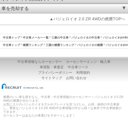
車を売却する
▲パジェロイオ 2.0 ZR 4WDの燃費TOPへ
中古車トップ
中古車メーカー一覧
三菱の中古車
パジェロイオの中古車
パジェロイオ(00年
中古車トップ
燃費ランキング
三菱の燃費ランキング
パジェロイオの燃費
パジェロイオ(00
中古車情報ならカーセンサー
カーセンサーエッジ・輸入車
車買取・車査定
中古車リース
プライバシーポリシー
利用規約
サイトマップ
お問い合わせ
燃費のいい車を探すなら、中古車・中古車情報のカーセンサー！パジェロイオ 2.0 ZR
4WDの燃費が分かります。
お気に入りのパジェロイオモデルやグレードを見つけたら、お得・納得の中古車探
し。豊富なパジェロイオ 2.0 ZR 4WD中古車情報の中から様々な条件で中古車検索が
できます。
カーセンサーはあなたの車選びをサポートします！