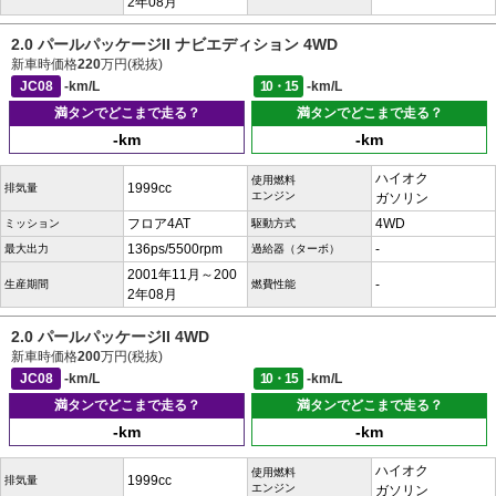
2年08月
2.0 パールパッケージII ナビエディション 4WD
新車時価格
220
万円(税抜)
JC08
-km/L
10・15
-km/L
満タンでどこまで走る？
満タンでどこまで走る？
-km
-km
ハイオク
使用燃料
1999cc
排気量
エンジン
ガソリン
フロア4AT
4WD
ミッション
駆動方式
136ps/5500rpm
-
最大出力
過給器（ターボ）
2001年11月～200
-
生産期間
燃費性能
2年08月
2.0 パールパッケージII 4WD
新車時価格
200
万円(税抜)
JC08
-km/L
10・15
-km/L
満タンでどこまで走る？
満タンでどこまで走る？
-km
-km
ハイオク
使用燃料
1999cc
排気量
エンジン
ガソリン