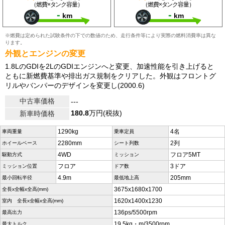
（燃費×タンク容量）
（燃費×タンク容量）
-
-
km
km
※燃費は定められた試験条件の下での数値のため、走行条件等により実際の燃料消費率は異な
ります。
外観とエンジンの変更
1.8LのGDIを2LのGDIエンジンへと変更、加速性能を引き上げると
ともに新燃費基準や排出ガス規制をクリアした。外観はフロントグ
リルやバンパーのデザインを変更し(2000.6)
中古車価格
---
180.8
万円(税抜)
新車時価格
1290kg
4名
車両重量
乗車定員
2280mm
2列
ホイールベース
シート列数
4WD
フロア5MT
駆動方式
ミッション
フロア
3ドア
ミッション位置
ドア数
4.9m
205mm
最小回転半径
最低地上高
3675x1680x1700
全長x全幅x全高(mm)
1620x1400x1230
室内 全長x全幅x全高(mm)
136ps/5500rpm
最高出力
19.5kg・m/3500rpm
最大トルク