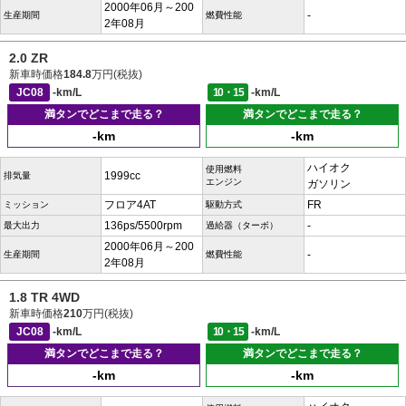
2000年06月～200
-
生産期間
燃費性能
2年08月
2.0 ZR
新車時価格
184.8
万円(税抜)
JC08
-km/L
10・15
-km/L
満タンでどこまで走る？
満タンでどこまで走る？
-km
-km
ハイオク
使用燃料
1999cc
排気量
エンジン
ガソリン
フロア4AT
FR
ミッション
駆動方式
136ps/5500rpm
-
最大出力
過給器（ターボ）
2000年06月～200
-
生産期間
燃費性能
2年08月
1.8 TR 4WD
新車時価格
210
万円(税抜)
JC08
-km/L
10・15
-km/L
満タンでどこまで走る？
満タンでどこまで走る？
-km
-km