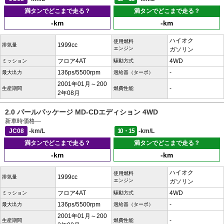
満タンでどこまで走る？
満タンでどこまで走る？
-km
-km
ハイオク
使用燃料
1999cc
排気量
エンジン
ガソリン
フロア4AT
4WD
ミッション
駆動方式
136ps/5500rpm
-
最大出力
過給器（ターボ）
2001年01月～200
-
生産期間
燃費性能
2年08月
2.0 パールパッケージ MD-CDエディション 4WD
新車時価格
---
JC08
-km/L
10・15
-km/L
満タンでどこまで走る？
満タンでどこまで走る？
-km
-km
ハイオク
使用燃料
1999cc
排気量
エンジン
ガソリン
フロア4AT
4WD
ミッション
駆動方式
136ps/5500rpm
-
最大出力
過給器（ターボ）
2001年01月～200
-
生産期間
燃費性能