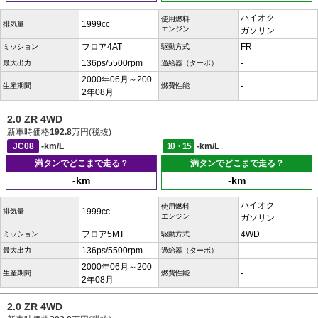
ハイオク
使用燃料
1999cc
排気量
エンジン
ガソリン
フロア4AT
FR
ミッション
駆動方式
136ps/5500rpm
-
最大出力
過給器（ターボ）
2000年06月～200
-
生産期間
燃費性能
2年08月
2.0 ZR 4WD
新車時価格
192.8
万円(税抜)
JC08
-km/L
10・15
-km/L
満タンでどこまで走る？
満タンでどこまで走る？
-km
-km
ハイオク
使用燃料
1999cc
排気量
エンジン
ガソリン
フロア5MT
4WD
ミッション
駆動方式
136ps/5500rpm
-
最大出力
過給器（ターボ）
2000年06月～200
-
生産期間
燃費性能
2年08月
2.0 ZR 4WD