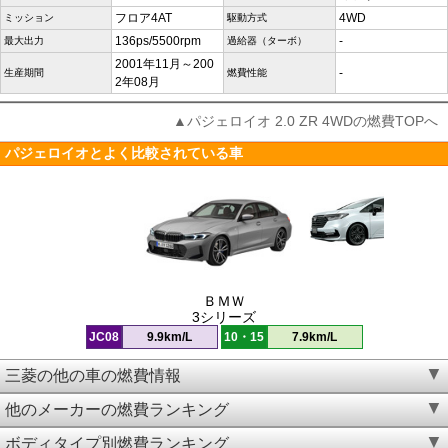
フロア4AT
4WD
ミッション
駆動方式
136ps/5500rpm
-
最大出力
過給器（ターボ）
2001年11月～200
-
生産期間
燃費性能
2年08月
▲パジェロイオ 2.0 ZR 4WDの燃費TOPへ
パジェロイオとよく比較されている車
ＢＭＷ
3シリーズ
JC08
9.9km/L
10・15
7.9km/L
三菱の他の車の燃費情報
他のメーカーの燃費ランキング
ボディタイプ別燃費ランキング