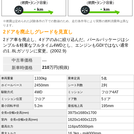
（燃費×タンク容量）
（燃費×タンク容量）
-
-
km
km
※燃費は定められた試験条件の下での数値のため、走行条件等により実際の燃料消費率は異な
ります。
2ドアを廃止しグレードを見直し
2ドア車を廃止し、4ドアのみに絞り込んだ。パールパッケージはシ
ンプル＆軽量なフルタイム4WDとし、エンジンもGDIではない通常
の1..8Lガソリンに変更。(2002.9)
中古車価格
---
210
万円(税抜)
新車時価格
1330kg
5名
車両重量
乗車定員
2450mm
2列
ホイールベース
シート列数
4WD
フロア4AT
駆動方式
ミッション
フロア
5ドア
ミッション位置
ドア数
5.2m
195mm
最小回転半径
最低地上高
3975x1680x1700
全長x全幅x全高(mm)
1620x1400x1225
室内 全長x全幅x全高(mm)
116ps/5500rpm
最高出力
16.3kg・m/4000rpm
最大トルク