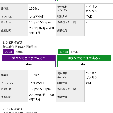
ハイオク
使用燃料
1999cc
排気量
エンジン
ガソリン
フロア4AT
4WD
ミッション
駆動方式
136ps/5500rpm
-
最大出力
過給器（ターボ）
2002年09月～200
-
生産期間
燃費性能
4年11月
2.0 ZR 4WD
新車時価格
193
万円(税抜)
JC08
-km/L
10・15
-km/L
満タンでどこまで走る？
満タンでどこまで走る？
-km
-km
ハイオク
使用燃料
1999cc
排気量
エンジン
ガソリン
フロア5MT
4WD
ミッション
駆動方式
136ps/5500rpm
-
最大出力
過給器（ターボ）
2002年09月～200
-
生産期間
燃費性能
4年11月
2.0 ZR 4WD