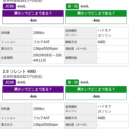
新車時価格
203
万円(税抜)
JC08
-km/L
10・15
-km/L
満タンでどこまで走る？
満タンでどこまで走る？
-km
-km
ハイオク
使用燃料
1999cc
排気量
エンジン
ガソリン
フロア4AT
4WD
ミッション
駆動方式
136ps/5500rpm
-
最大出力
過給器（ターボ）
2002年09月～200
-
生産期間
燃費性能
4年11月
2.0 ソレント 4WD
新車時価格
232
万円(税抜)
JC08
-km/L
10・15
-km/L
満タンでどこまで走る？
満タンでどこまで走る？
-km
-km
ハイオク
使用燃料
1999cc
排気量
エンジン
ガソリン
フロア4AT
4WD
ミッション
駆動方式
136ps/5500rpm
-
最大出力
過給器（ターボ）