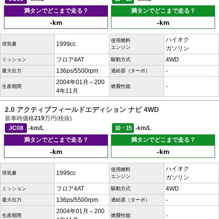
満タンでどこまで走る？
満タンでどこまで走る？
-km
-km
ハイオク
使用燃料
1999cc
排気量
エンジン
ガソリン
フロア4AT
4WD
ミッション
駆動方式
136ps/5500rpm
-
最大出力
過給器（ターボ）
2004年01月～200
-
生産期間
燃費性能
4年11月
2.0 アクティブフィールドエディション ナビ 4WD
新車時価格
219
万円(税抜)
JC08
-km/L
10・15
-km/L
満タンでどこまで走る？
満タンでどこまで走る？
-km
-km
ハイオク
使用燃料
1999cc
排気量
エンジン
ガソリン
フロア4AT
4WD
ミッション
駆動方式
136ps/5500rpm
-
最大出力
過給器（ターボ）
2004年01月～200
-
生産期間
燃費性能