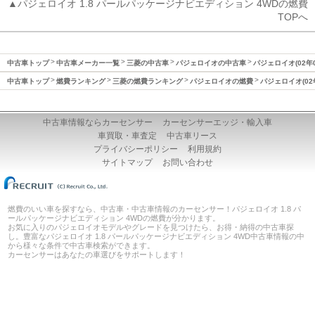
▲パジェロイオ 1.8 パールパッケージナビエディション 4WDの燃費
TOPへ
中古車トップ
中古車メーカー一覧
三菱の中古車
パジェロイオの中古車
パジェロイオ(02年
中古車トップ
燃費ランキング
三菱の燃費ランキング
パジェロイオの燃費
パジェロイオ(02
中古車情報ならカーセンサー
カーセンサーエッジ・輸入車
車買取・車査定
中古車リース
プライバシーポリシー
利用規約
サイトマップ
お問い合わせ
燃費のいい車を探すなら、中古車・中古車情報のカーセンサー！パジェロイオ 1.8 パ
ールパッケージナビエディション 4WDの燃費が分かります。
お気に入りのパジェロイオモデルやグレードを見つけたら、お得・納得の中古車探
し。豊富なパジェロイオ 1.8 パールパッケージナビエディション 4WD中古車情報の中
から様々な条件で中古車検索ができます。
カーセンサーはあなたの車選びをサポートします！