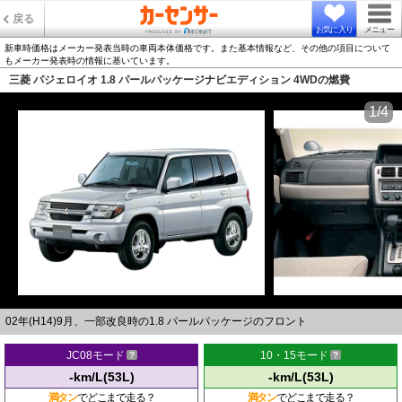
戻る
お気に入り
メニュー
新車時価格はメーカー発表当時の車両本体価格です。また基本情報など、その他の項目について
もメーカー発表時の情報に基いています。
三菱 パジェロイオ 1.8 パールパッケージナビエディション 4WDの燃費
1/4
02年(H14)9月、一部改良時の1.8 パールパッケージのフロント
JC08モード
10・15モード
-km/L(53L)
-km/L(53L)
満タン
でどこまで走る？
満タン
でどこまで走る？