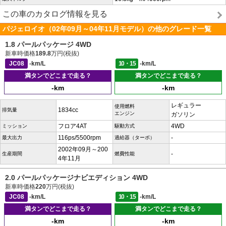
この車のカタログ情報を見る
パジェロイオ（02年09月～04年11月モデル）の他のグレード一覧
1.8 パールパッケージ 4WD
新車時価格
189.8
万円(税抜)
JC08
-km/L
10・15
-km/L
満タンでどこまで走る？
満タンでどこまで走る？
-km
-km
レギュラー
使用燃料
1834cc
排気量
エンジン
ガソリン
フロア4AT
4WD
ミッション
駆動方式
116ps/5500rpm
-
最大出力
過給器（ターボ）
2002年09月～200
-
生産期間
燃費性能
4年11月
2.0 パールパッケージナビエディション 4WD
新車時価格
220
万円(税抜)
JC08
-km/L
10・15
-km/L
満タンでどこまで走る？
満タンでどこまで走る？
-km
-km