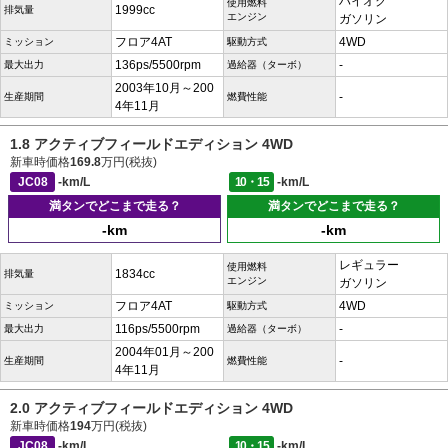
ハイオク
使用燃料
1999cc
排気量
エンジン
ガソリン
フロア4AT
4WD
ミッション
駆動方式
136ps/5500rpm
-
最大出力
過給器（ターボ）
2003年10月～200
-
生産期間
燃費性能
4年11月
1.8 アクティブフィールドエディション 4WD
新車時価格
169.8
万円(税抜)
JC08
-km/L
10・15
-km/L
満タンでどこまで走る？
満タンでどこまで走る？
-km
-km
レギュラー
使用燃料
1834cc
排気量
エンジン
ガソリン
フロア4AT
4WD
ミッション
駆動方式
116ps/5500rpm
-
最大出力
過給器（ターボ）
2004年01月～200
-
生産期間
燃費性能
4年11月
2.0 アクティブフィールドエディション 4WD
新車時価格
194
万円(税抜)
JC08
-km/L
10・15
-km/L