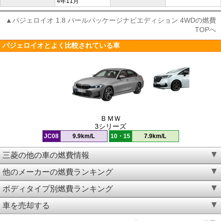
4年11月
▲パジェロイオ 1.8 パールパッケージナビエディション 4WDの燃費
TOPへ
パジェロイオとよく比較されている車
ＢＭＷ
3シリーズ
JC08
9.9km/L
10・15
7.9km/L
三菱の他の車の燃費情報
他のメーカーの燃費ランキング
ボディタイプ別燃費ランキング
車を売却する