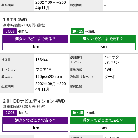
2002年09月～200
-
生産期間
燃費性能
4年11月
1.8 TR 4WD
新車時価格
210
万円(税抜)
JC08
-km/L
10・15
-km/L
満タンでどこまで走る？
満タンでどこまで走る？
-km
-km
ハイオク
使用燃料
1834cc
排気量
エンジン
ガソリン
フロア4AT
4WD
ミッション
駆動方式
160ps/5200rpm
ターボ
最大出力
過給器（ターボ）
2002年09月～200
-
生産期間
燃費性能
4年11月
2.0 HDDナビエディション 4WD
新車時価格
223
万円(税抜)
JC08
-km/L
10・15
-km/L
満タンでどこまで走る？
満タンでどこまで走る？
-km
-km