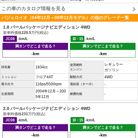
この車のカタログ情報を見る
パジェロイオ（04年12月～05年12月モデル）の他のグレード一覧
1.8 パールパッケージナビエディション 4WD
新車時価格
220.5
万円(税込)
JC08
-km/L
10・15
-km/L
満タンでどこまで走る？
満タンでどこまで走る？
-km
-km
レギュラー
使用燃料
1834cc
排気量
エンジン
ガソリン
フロア4AT
4WD
ミッション
駆動方式
116ps/5500rpm
-
最大出力
過給器（ターボ）
2004年12月～200
-
生産期間
燃費性能
5年12月
2.0 パールパッケージナビエディション 4WD
新車時価格
231
万円(税込)
JC08
-km/L
10・15
-km/L
満タンでどこまで走る？
満タンでどこまで走る？
-km
-km