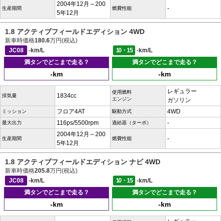
2004年12月～200
-
生産期間
燃費性能
5年12月
1.8 アクティブフィールドエディション 4WD
新車時価格
180.6
万円(税込)
JC08
-km/L
10・15
-km/L
満タンでどこまで走る？
満タンでどこまで走る？
-km
-km
レギュラー
使用燃料
1834cc
排気量
エンジン
ガソリン
フロア4AT
4WD
ミッション
駆動方式
116ps/5500rpm
-
最大出力
過給器（ターボ）
2004年12月～200
-
生産期間
燃費性能
5年12月
1.8 アクティブフィールドエディション ナビ 4WD
新車時価格
205.8
万円(税込)
JC08
-km/L
10・15
-km/L
満タンでどこまで走る？
満タンでどこまで走る？
-km
-km