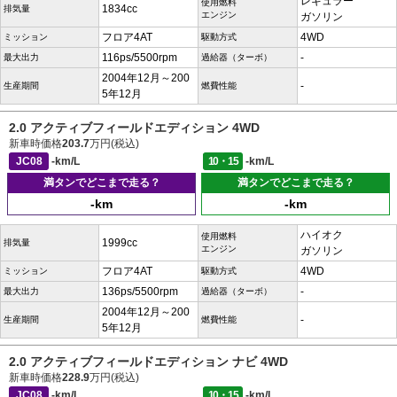
レギュラー
使用燃料
1834cc
排気量
エンジン
ガソリン
フロア4AT
4WD
ミッション
駆動方式
116ps/5500rpm
-
最大出力
過給器（ターボ）
2004年12月～200
-
生産期間
燃費性能
5年12月
2.0 アクティブフィールドエディション 4WD
新車時価格
203.7
万円(税込)
JC08
-km/L
10・15
-km/L
満タンでどこまで走る？
満タンでどこまで走る？
-km
-km
ハイオク
使用燃料
1999cc
排気量
エンジン
ガソリン
フロア4AT
4WD
ミッション
駆動方式
136ps/5500rpm
-
最大出力
過給器（ターボ）
2004年12月～200
-
生産期間
燃費性能
5年12月
2.0 アクティブフィールドエディション ナビ 4WD
新車時価格
228.9
万円(税込)
JC08
-km/L
10・15
-km/L