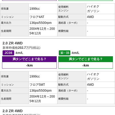
ハイオク
使用燃料
1999cc
排気量
エンジン
ガソリン
フロア4AT
4WD
ミッション
駆動方式
136ps/5500rpm
-
最大出力
過給器（ターボ）
2004年12月～200
-
生産期間
燃費性能
5年12月
2.0 ZR 4WD
新車時価格
202.7
万円(税込)
JC08
-km/L
10・15
-km/L
満タンでどこまで走る？
満タンでどこまで走る？
-km
-km
ハイオク
使用燃料
1999cc
排気量
エンジン
ガソリン
フロア5MT
4WD
ミッション
駆動方式
136ps/5500rpm
-
最大出力
過給器（ターボ）
2004年12月～200
-
生産期間
燃費性能
5年12月
2.0 ZR 4WD