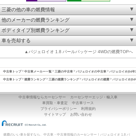
三菱の他の車の燃費情報
他のメーカーの燃費ランキング
ボディタイプ別燃費ランキング
車を売却する
▲パジェロイオ 1.8 パールパッケージ 4WDの燃費TOPへ
中古車トップ
中古車メーカー一覧
三菱の中古車
パジェロイオの中古車
パジェロイオ(04年
中古車トップ
燃費ランキング
三菱の燃費ランキング
パジェロイオの燃費
パジェロイオ(04
中古車情報ならカーセンサー
カーセンサーエッジ・輸入車
車買取・車査定
中古車リース
プライバシーポリシー
利用規約
サイトマップ
お問い合わせ
燃費のいい車を探すなら、中古車・中古車情報のカーセンサー！パジェロイオ 1.8 パ