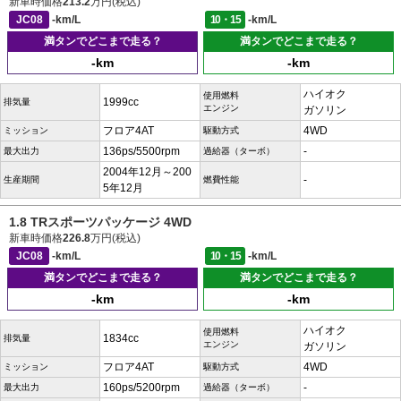
新車時価格
213.2
万円(税込)
JC08
-km/L
10・15
-km/L
満タンでどこまで走る？
満タンでどこまで走る？
-km
-km
ハイオク
使用燃料
1999cc
排気量
エンジン
ガソリン
フロア4AT
4WD
ミッション
駆動方式
136ps/5500rpm
-
最大出力
過給器（ターボ）
2004年12月～200
-
生産期間
燃費性能
5年12月
1.8 TRスポーツパッケージ 4WD
新車時価格
226.8
万円(税込)
JC08
-km/L
10・15
-km/L
満タンでどこまで走る？
満タンでどこまで走る？
-km
-km
ハイオク
使用燃料
1834cc
排気量
エンジン
ガソリン
フロア4AT
4WD
ミッション
駆動方式
160ps/5200rpm
-
最大出力
過給器（ターボ）