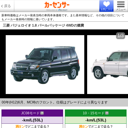
戻る
お気に入り
メニュー
新車時価格はメーカー発表当時の車両本体価格です。また基本情報など、その他の項目について
もメーカー発表時の情報に基いています。
三菱 パジェロイオ 1.8 パールパッケージ 4WDの燃費
1/3
00年(H12)6月、MC時のフロント。仕様はグレードにより異なります
JC08モード
10・15モード
-km/L(53L)
-km/L(53L)
満タン
でどこまで走る？
満タン
でどこまで走る？