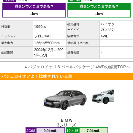
満タンでどこまで走る？
満タンでどこまで走る？
-km
-km
ハイオク
使用燃料
1999cc
排気量
エンジン
ガソリン
フロア4AT
4WD
ミッション
駆動方式
136ps/5500rpm
-
最大出力
過給器（ターボ）
2004年12月～200
-
生産期間
燃費性能
5年12月
▲パジェロイオ 1.8 パールパッケージ 4WDの燃費TOPへ
パジェロイオとよく比較されている車
ＢＭＷ
3シリーズ
JC08
9.9km/L
10・15
7.9km/L