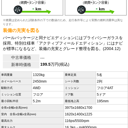
（燃費×タンク容量）
（燃費×タンク容量）
-
-
km
km
※燃費は定められた試験条件の下での数値のため、走行条件等により実際の燃料消費率は異な
ります。
装備の充実を図る
パールパッケージと同ナビエディションにはプライバシーガラスを
採用。特別仕様車「アクティブフィールドエディション」にはナビ
が標準になるなど、装備の充実とグレード整理を図る。(2004.12)
中古車価格
---
199.5
万円(税込)
新車時価格
1320kg
5名
車両重量
乗車定員
2450mm
2列
ホイールベース
シート列数
4WD
フロア4AT
駆動方式
ミッション
フロア
5ドア
ミッション位置
ドア数
5.2m
195mm
最小回転半径
最低地上高
3975x1680x1700
全長x全幅x全高(mm)
1620x1400x1225
室内 全長x全幅x全高(mm)
116ps/5500rpm
最高出力
16.3kg・m/4000rpm
最大トルク