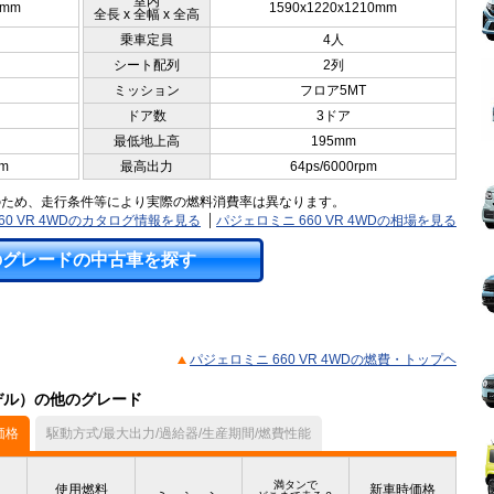
室内
5mm
1590x1220x1210mm
全長 x 全幅 x 全高
乗車定員
4人
シート配列
2列
ミッション
フロア5MT
ドア数
3ドア
最低地上高
195mm
pm
最高出力
64ps/6000rpm
のため、走行条件等により実際の燃料消費率は異なります。
60 VR 4WDのカタログ情報を見る
パジェロミニ 660 VR 4WDの相場を見る
のグレードの中古車を探す
パジェロミニ 660 VR 4WDの燃費・トップヘ
モデル）の他のグレード
価格
駆動方式/最大出力/過給器/生産期間/燃費性能
満タンで
使用燃料
新車時価格