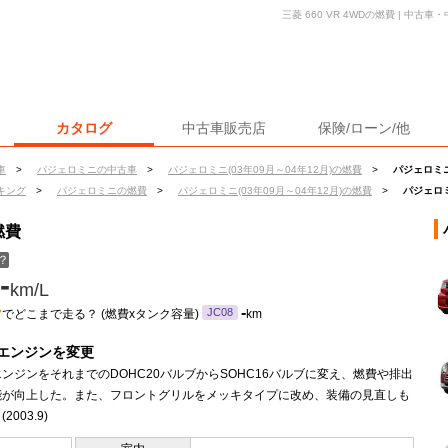
三菱 660 VR 4WDの燃費 | 中
カタログ
中古車販売店
保険/ローン/他
車
>
パジェロミニの中古車
>
パジェロミニ(03年09月～04年12月)の燃費
>
パジェロミニ 
キング
>
パジェロミニの燃費
>
パジェロミニ(03年09月～04年12月)の燃費
>
パジェロミ
燃費
？
-
km/L
ン
-
JC08
でどこまで走る？ (燃費xタンク容量)
km
エンジンを変更
ンジンをそれまでのDOHC20バルブからSOHC16バルブに変え、燃費や排出
能が向上した。また、フロントグリルをメッキタイプに改め、装備の見直しも
2003.9)