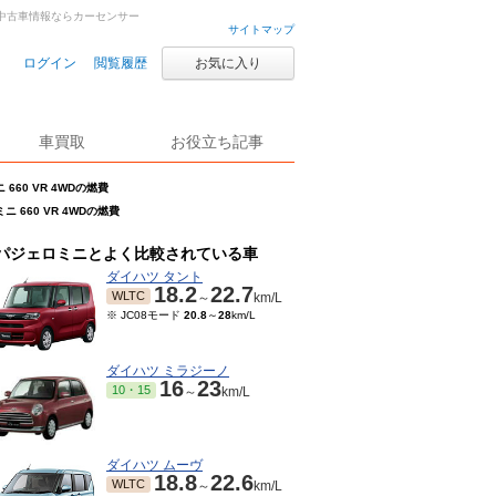
古車・中古車情報ならカーセンサー
サイトマップ
ログイン
閲覧履歴
お気に入り
車買取
お役立ち記事
660 VR 4WDの燃費
ニ 660 VR 4WDの燃費
パジェロミニとよく比較されている車
ダイハツ タント
18.2
22.7
WLTC
～
km/L
※ JC08モード
20.8
～
28
km/L
ダイハツ ミラジーノ
16
23
10・15
～
km/L
ダイハツ ムーヴ
18.8
22.6
WLTC
～
km/L