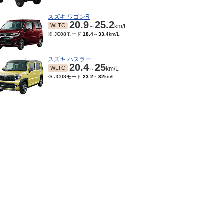
スズキ ワゴンR
20.9
25.2
WLTC
～
km/L
※ JC08モード
18.4
～
33.4
km/L
スズキ ハスラー
20.4
25
WLTC
～
km/L
※ JC08モード
23.2
～
32
km/L