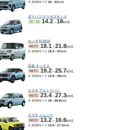
※ JC08モード
23
～
31
km/L
ダイハツ テリオスキッド
14.2
18
10・15
～
km/L
ホンダ N-BOX
18.1
21.8
WLTC
～
km/L
※ JC08モード
18.2
～
27
km/L
日産 キックス
19.2
25.7
WLTC
～
km/L
※ JC08モード
13.8
～
30
km/L
スズキ アルトラパン
23.4
27.3
WLTC
～
km/L
※ JC08モード
19
～
35.6
km/L
スズキ ジムニー
13.2
16.6
WLTC
～
km/L
※ JC08モード
13.6
～
17.1
km/L