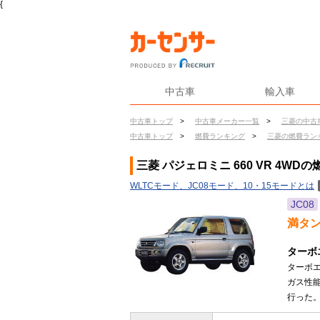
{
中古車
輸入車
中古車トップ
>
中古車メーカー一覧
>
三菱の中古
中古車トップ
>
燃費ランキング
>
三菱の燃費ラン
三菱 パジェロミニ 660 VR 4WDの
WLTCモード、JC08モード、10・15モードとは
JC08
満タ
ターボ
ターボエ
ガス性
行った。(