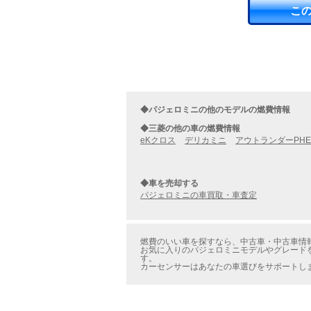
こ
◆パジェロミニの他のモデルの燃費情報
◆三菱の他の車の燃費情報
eKクロス
デリカミニ
アウトランダーPHE
◆車を売却する
パジェロミニの車買取・車査定
燃費のいい車を探すなら、中古車・中古車情報の
お気に入りのパジェロミニモデルやグレードを
す。
カーセンサーはあなたの車選びをサポートし