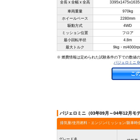
全長 x 全幅 x 全高
3395x1475x163
車両重量
970kg
ホイールベース
2280mm
駆動方式
4WD
ミッション位置
フロア
最小回転半径
4.8m
最大トルク
9kg・m/4000r
※ 燃費情報は定められた試験条件の下での数値
パジェロミニ 6
こ
パジェロミニ（03年09月～04年12月
排気量/使用燃料・エンジン/ミッション/新車時
グレード名