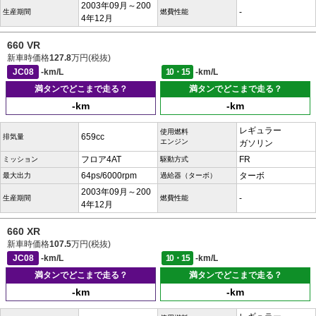
2003年09月～200
-
生産期間
燃費性能
4年12月
660 VR
新車時価格
127.8
万円(税抜)
JC08
-km/L
10・15
-km/L
満タンでどこまで走る？
満タンでどこまで走る？
-km
-km
レギュラー
使用燃料
659cc
排気量
エンジン
ガソリン
フロア4AT
FR
ミッション
駆動方式
64ps/6000rpm
ターボ
最大出力
過給器（ターボ）
2003年09月～200
-
生産期間
燃費性能
4年12月
660 XR
新車時価格
107.5
万円(税抜)
JC08
-km/L
10・15
-km/L
満タンでどこまで走る？
満タンでどこまで走る？
-km
-km