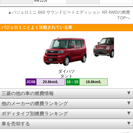
4年12月
▲パジェロミニ 660 サウンドビートエディション XR 4WDの燃費
TOPへ
パジェロミニとよく比較されている車
ダイハツ
タント
JC08
20.8km/L
10・15
16.8km/L
三菱の他の車の燃費情報
他のメーカーの燃費ランキング
ボディタイプ別燃費ランキング
車を売却する