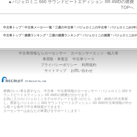
▲パジェロミニ 660 サウンドビートエディション XR 4WDの燃費
TOPへ
中古車トップ
中古車メーカー一覧
三菱の中古車
パジェロミニの中古車
パジェロミニ(03年
中古車トップ
燃費ランキング
三菱の燃費ランキング
パジェロミニの燃費
パジェロミニ(03
中古車情報ならカーセンサー
カーセンサーエッジ・輸入車
車買取・車査定
中古車リース
プライバシーポリシー
利用規約
サイトマップ
お問い合わせ
燃費のいい車を探すなら、中古車・中古車情報のカーセンサー！パジェロミニ 660 サ
ウンドビートエディション XR 4WDの燃費が分かります。
お気に入りのパジェロミニモデルやグレードを見つけたら、お得・納得の中古車探
し。豊富なパジェロミニ 660 サウンドビートエディション XR 4WD中古車情報の中か
ら様々な条件で中古車検索ができます。
カーセンサーはあなたの車選びをサポートします！