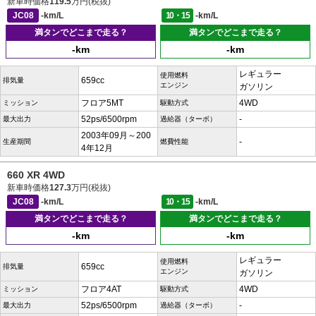
新車時価格
119.5
万円(税抜)
JC08
-km/L
10・15
-km/L
満タンでどこまで走る？
満タンでどこまで走る？
-km
-km
レギュラー
使用燃料
659cc
排気量
エンジン
ガソリン
フロア5MT
4WD
ミッション
駆動方式
52ps/6500rpm
-
最大出力
過給器（ターボ）
2003年09月～200
-
生産期間
燃費性能
4年12月
660 XR 4WD
新車時価格
127.3
万円(税抜)
JC08
-km/L
10・15
-km/L
満タンでどこまで走る？
満タンでどこまで走る？
-km
-km
レギュラー
使用燃料
659cc
排気量
エンジン
ガソリン
フロア4AT
4WD
ミッション
駆動方式
52ps/6500rpm
-
最大出力
過給器（ターボ）