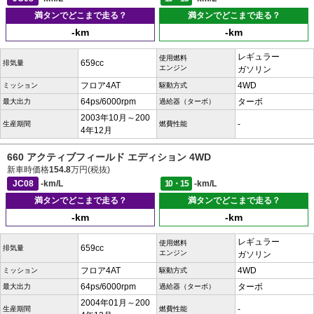
満タンでどこまで走る？
満タンでどこまで走る？
-km
-km
レギュラー
使用燃料
659cc
排気量
エンジン
ガソリン
フロア4AT
4WD
ミッション
駆動方式
64ps/6000rpm
ターボ
最大出力
過給器（ターボ）
2003年10月～200
-
生産期間
燃費性能
4年12月
660 アクティブフィールド エディション 4WD
新車時価格
154.8
万円(税抜)
JC08
-km/L
10・15
-km/L
満タンでどこまで走る？
満タンでどこまで走る？
-km
-km
レギュラー
使用燃料
659cc
排気量
エンジン
ガソリン
フロア4AT
4WD
ミッション
駆動方式
64ps/6000rpm
ターボ
最大出力
過給器（ターボ）
2004年01月～200
-
生産期間
燃費性能