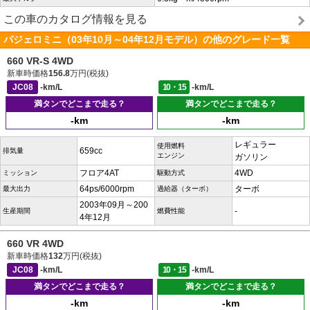
この車のカタログ情報を見る
パジェロミニ（03年10月～04年12月モデル）の他のグレード一覧
660 VR-S 4WD
新車時価格
156.8
万円(税抜)
JC08
-km/L
10・15
-km/L
満タンでどこまで走る？
満タンでどこまで走る？
-km
-km
レギュラー
使用燃料
659cc
排気量
エンジン
ガソリン
フロア4AT
4WD
ミッション
駆動方式
64ps/6000rpm
ターボ
最大出力
過給器（ターボ）
2003年09月～200
-
生産期間
燃費性能
4年12月
660 VR 4WD
新車時価格
132
万円(税抜)
JC08
-km/L
10・15
-km/L
満タンでどこまで走る？
満タンでどこまで走る？
-km
-km