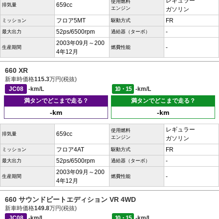
レギュラー
使用燃料
659cc
排気量
エンジン
ガソリン
フロア5MT
FR
ミッション
駆動方式
52ps/6500rpm
-
最大出力
過給器（ターボ）
2003年09月～200
-
生産期間
燃費性能
4年12月
660 XR
新車時価格
115.3
万円(税抜)
JC08
-km/L
10・15
-km/L
満タンでどこまで走る？
満タンでどこまで走る？
-km
-km
レギュラー
使用燃料
659cc
排気量
エンジン
ガソリン
フロア4AT
FR
ミッション
駆動方式
52ps/6500rpm
-
最大出力
過給器（ターボ）
2003年09月～200
-
生産期間
燃費性能
4年12月
660 サウンドビートエディション VR 4WD
新車時価格
149.8
万円(税抜)
JC08
-km/L
10・15
-km/L