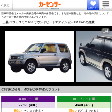
戻る
お気に入り
メニュー
新車時価格はメーカー発表当時の車両本体価格です。また基本情報など、その他の項目について
もメーカー発表時の情報に基いています。
三菱 パジェロミニ 660 サウンドビートエディション XR 4WDの燃費
1/4
03年(H15)9月、MC時のXR4WDのフロント
JC08モード
10・15モード
-km/L(43L)
-km/L(43L)
満タン
でどこまで走る？
満タン
でどこまで走る？