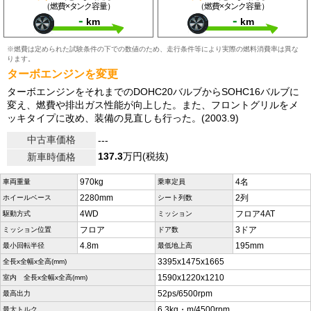
（燃費×タンク容量）
（燃費×タンク容量）
-
-
km
km
※燃費は定められた試験条件の下での数値のため、走行条件等により実際の燃料消費率は異な
ります。
ターボエンジンを変更
ターボエンジンをそれまでのDOHC20バルブからSOHC16バルブに
変え、燃費や排出ガス性能が向上した。また、フロントグリルをメ
ッキタイプに改め、装備の見直しも行った。(2003.9)
中古車価格
---
137.3
万円(税抜)
新車時価格
970kg
4名
車両重量
乗車定員
2280mm
2列
ホイールベース
シート列数
4WD
フロア4AT
駆動方式
ミッション
フロア
3ドア
ミッション位置
ドア数
4.8m
195mm
最小回転半径
最低地上高
3395x1475x1665
全長x全幅x全高(mm)
1590x1220x1210
室内 全長x全幅x全高(mm)
52ps/6500rpm
最高出力
6.3kg・m/4500rpm
最大トルク