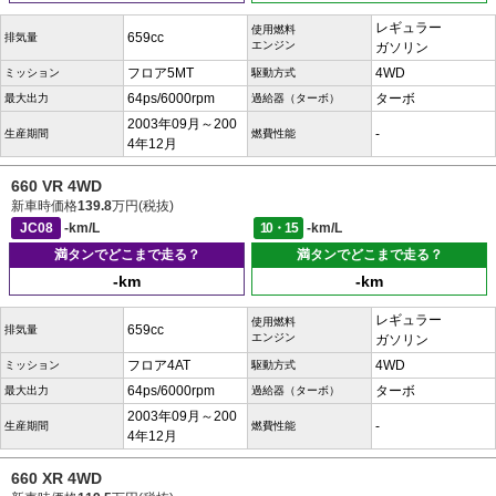
レギュラー
使用燃料
659cc
排気量
エンジン
ガソリン
フロア5MT
4WD
ミッション
駆動方式
64ps/6000rpm
ターボ
最大出力
過給器（ターボ）
2003年09月～200
-
生産期間
燃費性能
4年12月
660 VR 4WD
新車時価格
139.8
万円(税抜)
JC08
-km/L
10・15
-km/L
満タンでどこまで走る？
満タンでどこまで走る？
-km
-km
レギュラー
使用燃料
659cc
排気量
エンジン
ガソリン
フロア4AT
4WD
ミッション
駆動方式
64ps/6000rpm
ターボ
最大出力
過給器（ターボ）
2003年09月～200
-
生産期間
燃費性能
4年12月
660 XR 4WD