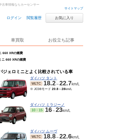
古車・中古車情報ならカーセンサー
サイトマップ
ログイン
閲覧履歴
お気に入り
車買取
お役立ち記事
 660 XRの燃費
ニ 660 XRの燃費
パジェロミニとよく比較されている車
ダイハツ タント
18.2
22.7
WLTC
～
km/L
※ JC08モード
20.8
～
28
km/L
ダイハツ ミラジーノ
16
23
10・15
～
km/L
ダイハツ ムーヴ
18.8
22.6
WLTC
～
km/L