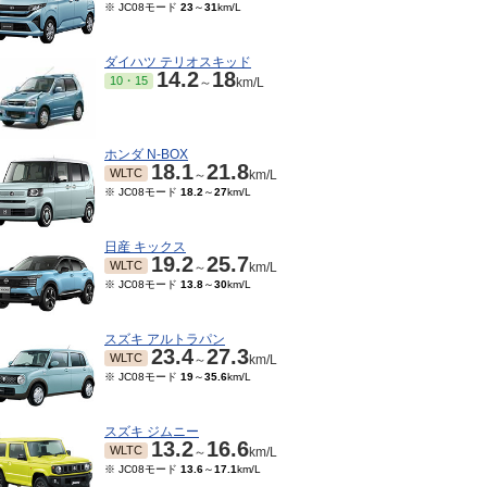
※ JC08モード
23
～
31
km/L
ダイハツ テリオスキッド
14.2
18
10・15
～
km/L
ホンダ N-BOX
18.1
21.8
WLTC
～
km/L
※ JC08モード
18.2
～
27
km/L
日産 キックス
19.2
25.7
WLTC
～
km/L
※ JC08モード
13.8
～
30
km/L
スズキ アルトラパン
23.4
27.3
WLTC
～
km/L
※ JC08モード
19
～
35.6
km/L
スズキ ジムニー
13.2
16.6
WLTC
～
km/L
※ JC08モード
13.6
～
17.1
km/L