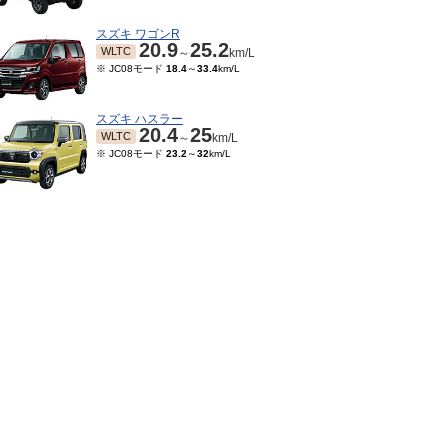
スズキ ワゴンR
20.9
25.2
WLTC
～
km/L
※ JC08モード
18.4
～
33.4
km/L
スズキ ハスラー
20.4
25
WLTC
～
km/L
※ JC08モード
23.2
～
32
km/L