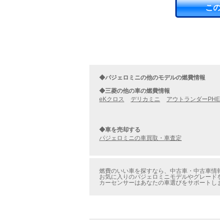
こ
◆パジェロミニの他のモデルの燃費情報
◆三菱の他の車の燃費情報
eKクロス
デリカミニ
アウトランダーPHE
◆車を売却する
パジェロミニの車買取・車査定
燃費のいい車を探すなら、中古車・中古車情報
お気に入りのパジェロミニモデルやグレードを
カーセンサーはあなたの車選びをサポートし