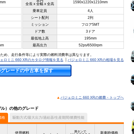
室内
5mm
1590x1220x1210mm
全長 x 全幅 x 全高
乗車定員
4人
シート配列
2列
ミッション
フロア5MT
ドア数
3ドア
最低地上高
195mm
pm
最高出力
52ps/6500rpm
のため、走行条件等により実際の燃料消費率は異なります。
ェロミニ 660 XRのカタログ情報を見る
パジェロミニ 660 XRの相場を見る
のグレードの中古車を探す
パジェロミニ 660 XRの燃費・トップヘ
モデル）の他のグレード
価格
駆動方式/最大出力/過給器/生産期間/燃費性能
満タンで
使用燃料
新車時価格