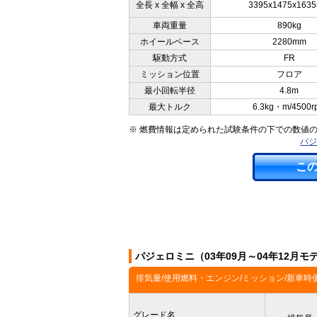
全長 x 全幅 x 全高
3395x1475x163
車両重量
890kg
ホイールベース
2280mm
駆動方式
FR
ミッション位置
フロア
最小回転半径
4.8m
最大トルク
6.3kg・m/4500r
※ 燃費情報は定められた試験条件の下での数値
パジ
こ
パジェロミニ（03年09月～04年12月
排気量/使用燃料・エンジン/ミッション/新車時
グレード名