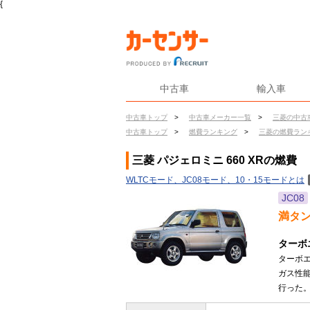
{
中古車
輸入車
中古車トップ
>
中古車メーカー一覧
>
三菱の中古
中古車トップ
>
燃費ランキング
>
三菱の燃費ラン
三菱 パジェロミニ 660 XRの燃費
WLTCモード、JC08モード、10・15モードとは
JC08
満タ
ターボ
ターボエ
ガス性
行った。(