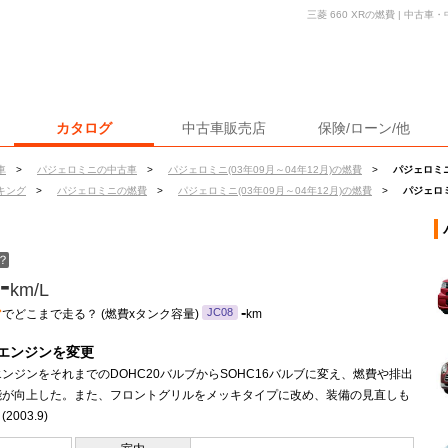
三菱 660 XRの燃費 | 中
カタログ
中古車販売店
保険/ローン/他
車
>
パジェロミニの中古車
>
パジェロミニ(03年09月～04年12月)の燃費
>
パジェロミニ
キング
>
パジェロミニの燃費
>
パジェロミニ(03年09月～04年12月)の燃費
>
パジェロミ
？
-
km/L
ン
-
JC08
でどこまで走る？ (燃費xタンク容量)
km
エンジンを変更
ンジンをそれまでのDOHC20バルブからSOHC16バルブに変え、燃費や排出
能が向上した。また、フロントグリルをメッキタイプに改め、装備の見直しも
2003.9)