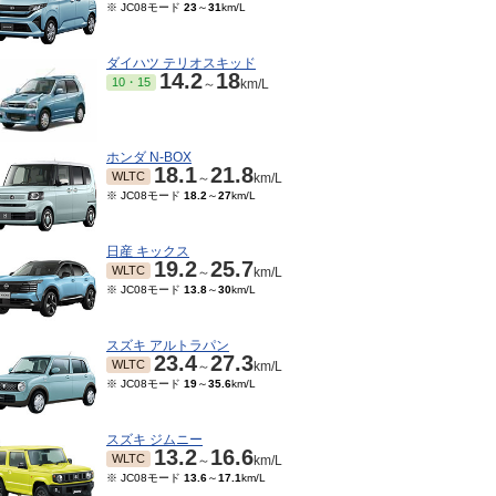
※ JC08モード
23
～
31
km/L
ダイハツ テリオスキッド
14.2
18
10・15
～
km/L
ホンダ N-BOX
18.1
21.8
WLTC
～
km/L
※ JC08モード
18.2
～
27
km/L
日産 キックス
19.2
25.7
WLTC
～
km/L
※ JC08モード
13.8
～
30
km/L
スズキ アルトラパン
23.4
27.3
WLTC
～
km/L
※ JC08モード
19
～
35.6
km/L
スズキ ジムニー
13.2
16.6
WLTC
～
km/L
※ JC08モード
13.6
～
17.1
km/L