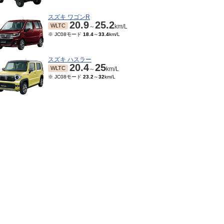
スズキ ワゴンR
20.9
25.2
WLTC
～
km/L
※ JC08モード
18.4
～
33.4
km/L
スズキ ハスラー
20.4
25
WLTC
～
km/L
※ JC08モード
23.2
～
32
km/L