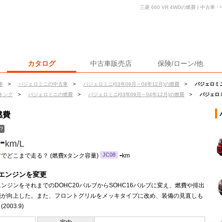
三菱 660 VR 4WDの燃費 | 中
カタログ
中古車販売店
保険/ローン/他
車
>
パジェロミニの中古車
>
パジェロミニ(03年09月～04年12月)の燃費
>
パジェロミニ 
キング
>
パジェロミニの燃費
>
パジェロミニ(03年09月～04年12月)の燃費
>
パジェロミ
燃費
？
-
km/L
ン
-
JC08
でどこまで走る？ (燃費xタンク容量)
km
エンジンを変更
ンジンをそれまでのDOHC20バルブからSOHC16バルブに変え、燃費や排出
能が向上した。また、フロントグリルをメッキタイプに改め、装備の見直しも
2003.9)