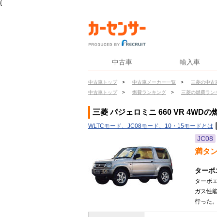
{
中古車
輸入車
中古車トップ
>
中古車メーカー一覧
>
三菱の中古
中古車トップ
>
燃費ランキング
>
三菱の燃費ラン
三菱 パジェロミニ 660 VR 4WDの
WLTCモード、JC08モード、10・15モードとは
JC08
満タ
ターボ
ターボエ
ガス性
行った。(