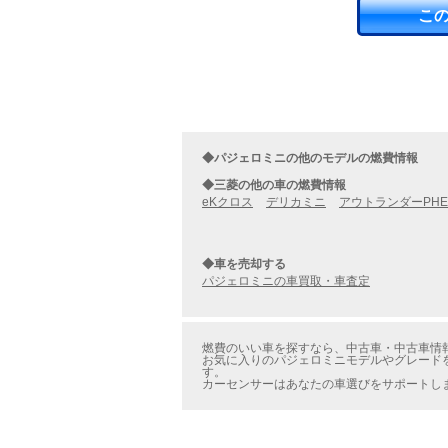
こ
◆パジェロミニの他のモデルの燃費情報
◆三菱の他の車の燃費情報
eKクロス
デリカミニ
アウトランダーPHE
◆車を売却する
パジェロミニの車買取・車査定
燃費のいい車を探すなら、中古車・中古車情報の
お気に入りのパジェロミニモデルやグレードを
す。
カーセンサーはあなたの車選びをサポートし