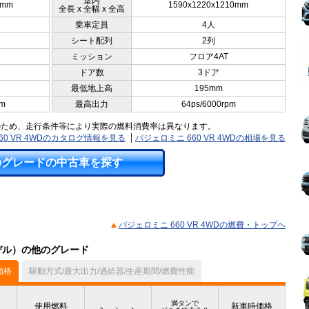
室内
5mm
1590x1220x1210mm
全長 x 全幅 x 全高
乗車定員
4人
シート配列
2列
ミッション
フロア4AT
ドア数
3ドア
最低地上高
195mm
pm
最高出力
64ps/6000rpm
のため、走行条件等により実際の燃料消費率は異なります。
60 VR 4WDのカタログ情報を見る
パジェロミニ 660 VR 4WDの相場を見る
のグレードの中古車を探す
パジェロミニ 660 VR 4WDの燃費・トップヘ
モデル）の他のグレード
価格
駆動方式/最大出力/過給器/生産期間/燃費性能
満タンで
使用燃料
新車時価格