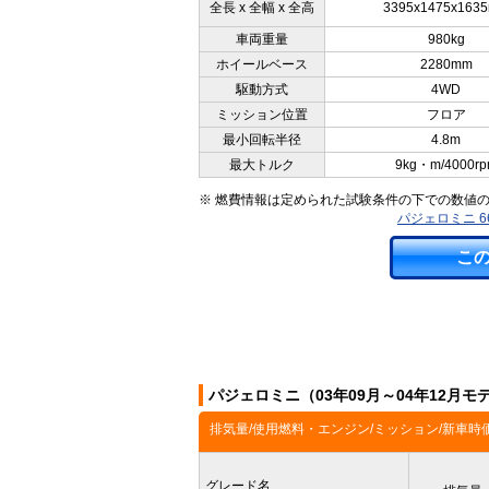
全長 x 全幅 x 全高
3395x1475x163
車両重量
980kg
ホイールベース
2280mm
駆動方式
4WD
ミッション位置
フロア
最小回転半径
4.8m
最大トルク
9kg・m/4000r
※ 燃費情報は定められた試験条件の下での数値
パジェロミニ 6
こ
パジェロミニ（03年09月～04年12月
排気量/使用燃料・エンジン/ミッション/新車時
グレード名