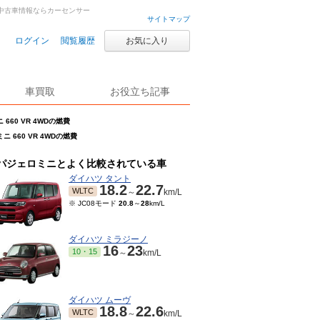
古車・中古車情報ならカーセンサー
サイトマップ
ログイン
閲覧履歴
お気に入り
車買取
お役立ち記事
660 VR 4WDの燃費
ニ 660 VR 4WDの燃費
パジェロミニとよく比較されている車
ダイハツ タント
18.2
22.7
WLTC
～
km/L
※ JC08モード
20.8
～
28
km/L
ダイハツ ミラジーノ
16
23
10・15
～
km/L
ダイハツ ムーヴ
18.8
22.6
WLTC
～
km/L