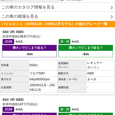
この車のカタログ情報を見る
この車の相場を見る
パジェロミニ（05年01月～05年11月モデル）の他のグレード一覧
660 VR 4WD
新車時価格
138.6
万円(税込)
JC08
-km/L
10・15
-km/L
満タンでどこまで走る？
満タンでどこまで走る？
-km
-km
レギュラー
使用燃料
659cc
排気量
エンジン
ガソリン
フロア5MT
4WD
ミッション
駆動方式
64ps/6000rpm
ターボ
最大出力
過給器（ターボ）
2005年01月～200
-
生産期間
燃費性能
5年11月
660 VR 4WD
新車時価格
147
万円(税込)
JC08
-km/L
10・15
-km/L