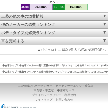
タント
JC08
20.8km/L
10・15
16.8km/L
三菱の他の車の燃費情報
他のメーカーの燃費ランキング
ボディタイプ別燃費ランキング
車を売却する
▲パジェロミニ 660 VR-S 4WDの燃費TOPへ
中古車トップ
中古車メーカー一覧
三菱の中古車
パジェロミニの中古車
パジェロミニ(05年
中古車トップ
燃費ランキング
三菱の燃費ランキング
パジェロミニの燃費
パジェロミニ(05
中古車情報ならカーセンサー
カーセンサーエッジ・輸入車
車買取・車査定
中古車リース
プライバシーポリシー
利用規約
サイトマップ
お問い合わせ