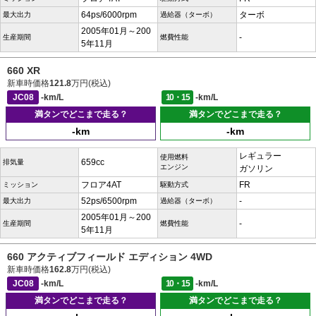
64ps/6000rpm
ターボ
最大出力
過給器（ターボ）
2005年01月～200
-
生産期間
燃費性能
5年11月
660 XR
新車時価格
121.8
万円(税込)
JC08
-km/L
10・15
-km/L
満タンでどこまで走る？
満タンでどこまで走る？
-km
-km
レギュラー
使用燃料
659cc
排気量
エンジン
ガソリン
フロア4AT
FR
ミッション
駆動方式
52ps/6500rpm
-
最大出力
過給器（ターボ）
2005年01月～200
-
生産期間
燃費性能
5年11月
660 アクティブフィールド エディション 4WD
新車時価格
162.8
万円(税込)
JC08
-km/L
10・15
-km/L
満タンでどこまで走る？
満タンでどこまで走る？