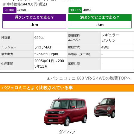
新車時価格
144.9
万円(税込)
JC08
-km/L
10・15
-km/L
満タンでどこまで走る？
満タンでどこまで走る？
-km
-km
レギュラー
使用燃料
659cc
排気量
エンジン
ガソリン
フロア4AT
4WD
ミッション
駆動方式
52ps/6500rpm
-
最大出力
過給器（ターボ）
2005年01月～200
-
生産期間
燃費性能
5年11月
▲パジェロミニ 660 VR-S 4WDの燃費TOPへ
パジェロミニとよく比較されている車
ダイハツ