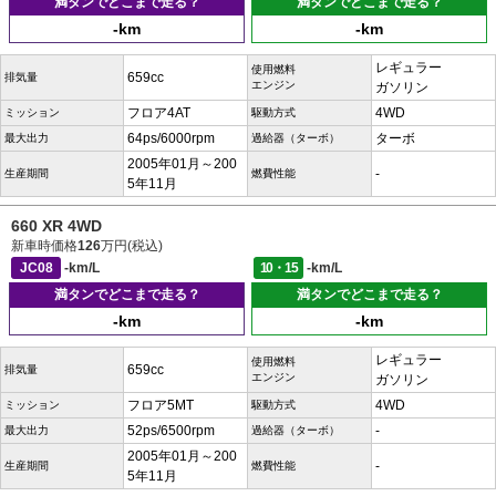
満タンでどこまで走る？
満タンでどこまで走る？
-km
-km
レギュラー
使用燃料
659cc
排気量
エンジン
ガソリン
フロア4AT
4WD
ミッション
駆動方式
64ps/6000rpm
ターボ
最大出力
過給器（ターボ）
2005年01月～200
-
生産期間
燃費性能
5年11月
660 XR 4WD
新車時価格
126
万円(税込)
JC08
-km/L
10・15
-km/L
満タンでどこまで走る？
満タンでどこまで走る？
-km
-km
レギュラー
使用燃料
659cc
排気量
エンジン
ガソリン
フロア5MT
4WD
ミッション
駆動方式
52ps/6500rpm
-
最大出力
過給器（ターボ）
2005年01月～200
-
生産期間
燃費性能
5年11月