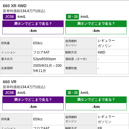
660 XR 4WD
新車時価格
134.4
万円(税込)
JC08
-km/L
10・15
-km/L
満タンでどこまで走る？
満タンでどこまで走る？
-km
-km
レギュラー
使用燃料
659cc
排気量
エンジン
ガソリン
フロア4AT
4WD
ミッション
駆動方式
52ps/6500rpm
-
最大出力
過給器（ターボ）
2005年01月～200
-
生産期間
燃費性能
5年11月
660 VR
新車時価格
134.4
万円(税込)
JC08
-km/L
10・15
-km/L
満タンでどこまで走る？
満タンでどこまで走る？
-km
-km
レギュラー
使用燃料
659cc
排気量
エンジン
ガソリン
フロア4AT
FR
ミッション
駆動方式