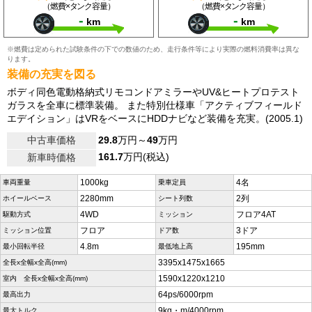
（燃費×タンク容量）
（燃費×タンク容量）
-
-
km
km
※燃費は定められた試験条件の下での数値のため、走行条件等により実際の燃料消費率は異な
ります。
装備の充実を図る
ボディ同色電動格納式リモコンドアミラーやUV&ヒートプロテスト
ガラスを全車に標準装備。 また特別仕様車「アクティブフィールド
エデイション」はVRをベースにHDDナビなど装備を充実。(2005.1)
中古車価格
29.8
万円～
49
万円
161.7
万円(税込)
新車時価格
1000kg
4名
車両重量
乗車定員
2280mm
2列
ホイールベース
シート列数
4WD
フロア4AT
駆動方式
ミッション
フロア
3ドア
ミッション位置
ドア数
4.8m
195mm
最小回転半径
最低地上高
3395x1475x1665
全長x全幅x全高(mm)
1590x1220x1210
室内 全長x全幅x全高(mm)
64ps/6000rpm
最高出力
9kg・m/4000rpm
最大トルク