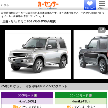
戻る
お気に入り
メニュー
新車時価格はメーカー発表当時の車両本体価格です。また基本情報など、その他の項目について
もメーカー発表時の情報に基いています。
三菱 パジェロミニ 660 VR-S 4WDの燃費
1/5
05年(H17)1月、一部改良時の660 VR-Sのフロント
JC08モード
10・15モード
-km/L(43L)
-km/L(43L)
満タン
でどこまで走る？
満タン
でどこまで走る？