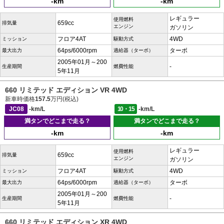
-km
-km
レギュラー
使用燃料
659cc
排気量
エンジン
ガソリン
フロア4AT
4WD
ミッション
駆動方式
64ps/6000rpm
ターボ
最大出力
過給器（ターボ）
2005年01月～200
-
生産期間
燃費性能
5年11月
660 リミテッド エディション VR 4WD
新車時価格
157.5
万円(税込)
JC08
-km/L
10・15
-km/L
満タンでどこまで走る？
満タンでどこまで走る？
-km
-km
レギュラー
使用燃料
659cc
排気量
エンジン
ガソリン
フロア4AT
4WD
ミッション
駆動方式
64ps/6000rpm
ターボ
最大出力
過給器（ターボ）
2005年01月～200
-
生産期間
燃費性能
5年11月
660 リミテッド エディション XR 4WD