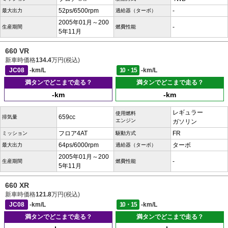
52ps/6500rpm
-
最大出力
過給器（ターボ）
2005年01月～200
-
生産期間
燃費性能
5年11月
660 VR
新車時価格
134.4
万円(税込)
JC08
-km/L
10・15
-km/L
満タンでどこまで走る？
満タンでどこまで走る？
-km
-km
レギュラー
使用燃料
659cc
排気量
エンジン
ガソリン
フロア4AT
FR
ミッション
駆動方式
64ps/6000rpm
ターボ
最大出力
過給器（ターボ）
2005年01月～200
-
生産期間
燃費性能
5年11月
660 XR
新車時価格
121.8
万円(税込)
JC08
-km/L
10・15
-km/L
満タンでどこまで走る？
満タンでどこまで走る？