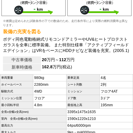
（燃費×タンク容量）
（燃費×タンク容量）
-
-
km
km
※燃費は定められた試験条件の下での数値のため、走行条件等により実際の燃料消費率は異な
ります。
装備の充実を図る
ボディ同色電動格納式リモコンドアミラーやUV&ヒートプロテスト
ガラスを全車に標準装備。 また特別仕様車「アクティブフィールド
エデイション」はVRをベースにHDDナビなど装備を充実。(2005.1)
中古車価格
20
万円～
112
万円
162.8
万円(税込)
新車時価格
980kg
4名
車両重量
乗車定員
2280mm
2列
ホイールベース
シート列数
4WD
フロア4AT
駆動方式
ミッション
フロア
3ドア
ミッション位置
ドア数
4.8m
195mm
最小回転半径
最低地上高
3395x1475x1635
全長x全幅x全高(mm)
1590x1220x1210
室内 全長x全幅x全高(mm)
64ps/6000rpm
最高出力
9kg・m/4000rpm
最大トルク