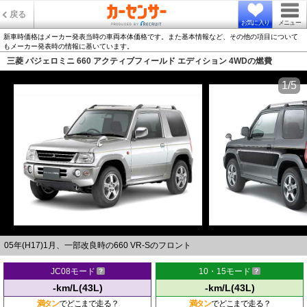
戻る
お気に入り
メニュー
新車時価格はメーカー発表当時の車両本体価格です。また基本情報など、その他の項目について
もメーカー発表時の情報に基いています。
三菱 パジェロミニ 660 アクティブフィールド エディション 4WDの燃費
1/5
05年(H17)1月、一部改良時の660 VR-Sのフロント
JC08モード
10・15モード
-km/L(43L)
-km/L(43L)
満タン
でどこまで走る？
満タン
でどこまで走る？