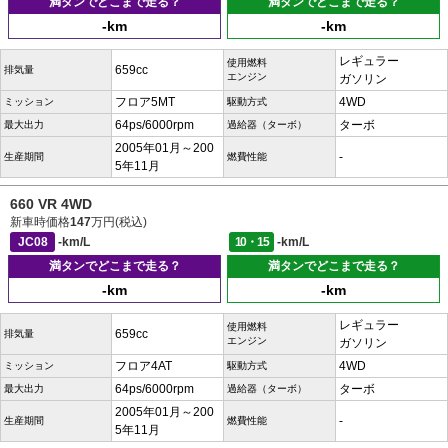
満タンでどこまで走る？
満タンでどこまで走る？
-km
-km
レギュラー
使用燃料
659cc
排気量
エンジン
ガソリン
フロア5MT
4WD
ミッション
駆動方式
64ps/6000rpm
ターボ
最大出力
過給器（ターボ）
2005年01月～200
-
生産期間
燃費性能
5年11月
660 VR 4WD
新車時価格
147
万円(税込)
JC08
-km/L
10・15
-km/L
満タンでどこまで走る？
満タンでどこまで走る？
-km
-km
レギュラー
使用燃料
659cc
排気量
エンジン
ガソリン
フロア4AT
4WD
ミッション
駆動方式
64ps/6000rpm
ターボ
最大出力
過給器（ターボ）
2005年01月～200
-
生産期間
燃費性能
5年11月