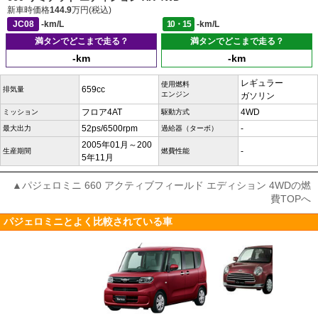
新車時価格
144.9
万円(税込)
JC08
-km/L
10・15
-km/L
満タンでどこまで走る？
満タンでどこまで走る？
-km
-km
レギュラー
使用燃料
659cc
排気量
エンジン
ガソリン
フロア4AT
4WD
ミッション
駆動方式
52ps/6500rpm
-
最大出力
過給器（ターボ）
2005年01月～200
-
生産期間
燃費性能
5年11月
▲パジェロミニ 660 アクティブフィールド エディション 4WDの燃
費TOPへ
パジェロミニとよく比較されている車