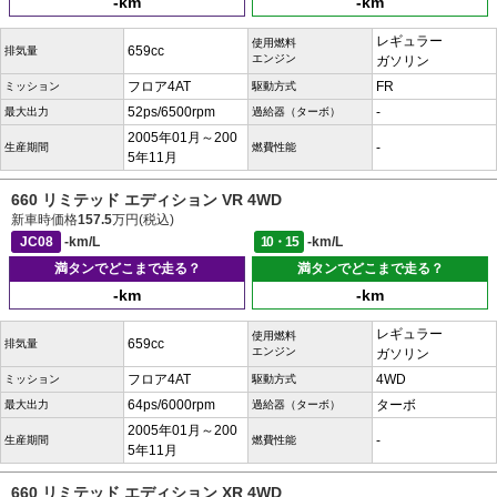
-km
-km
レギュラー
使用燃料
659cc
排気量
エンジン
ガソリン
フロア4AT
FR
ミッション
駆動方式
52ps/6500rpm
-
最大出力
過給器（ターボ）
2005年01月～200
-
生産期間
燃費性能
5年11月
660 リミテッド エディション VR 4WD
新車時価格
157.5
万円(税込)
JC08
-km/L
10・15
-km/L
満タンでどこまで走る？
満タンでどこまで走る？
-km
-km
レギュラー
使用燃料
659cc
排気量
エンジン
ガソリン
フロア4AT
4WD
ミッション
駆動方式
64ps/6000rpm
ターボ
最大出力
過給器（ターボ）
2005年01月～200
-
生産期間
燃費性能
5年11月
660 リミテッド エディション XR 4WD