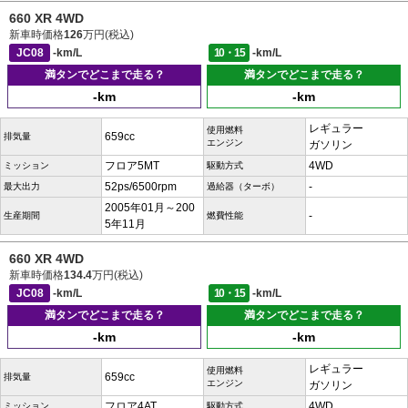
660 XR 4WD
新車時価格
126
万円(税込)
JC08
-km/L
10・15
-km/L
満タンでどこまで走る？
満タンでどこまで走る？
-km
-km
レギュラー
使用燃料
659cc
排気量
エンジン
ガソリン
フロア5MT
4WD
ミッション
駆動方式
52ps/6500rpm
-
最大出力
過給器（ターボ）
2005年01月～200
-
生産期間
燃費性能
5年11月
660 XR 4WD
新車時価格
134.4
万円(税込)
JC08
-km/L
10・15
-km/L
満タンでどこまで走る？
満タンでどこまで走る？
-km
-km
レギュラー
使用燃料
659cc
排気量
エンジン
ガソリン
フロア4AT
4WD
ミッション
駆動方式