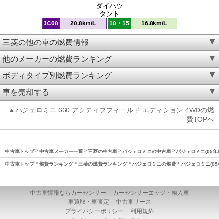
ダイハツ
タント
JC08
20.8km/L
10・15
16.8km/L
三菱の他の車の燃費情報
他のメーカーの燃費ランキング
ボディタイプ別燃費ランキング
車を売却する
▲パジェロミニ 660 アクティブフィールド エディション 4WDの燃
費TOPへ
中古車トップ
中古車メーカー一覧
三菱の中古車
パジェロミニの中古車
パジェロミニ(05年
中古車トップ
燃費ランキング
三菱の燃費ランキング
パジェロミニの燃費
パジェロミニ(05
中古車情報ならカーセンサー
カーセンサーエッジ・輸入車
車買取・車査定
中古車リース
プライバシーポリシー
利用規約