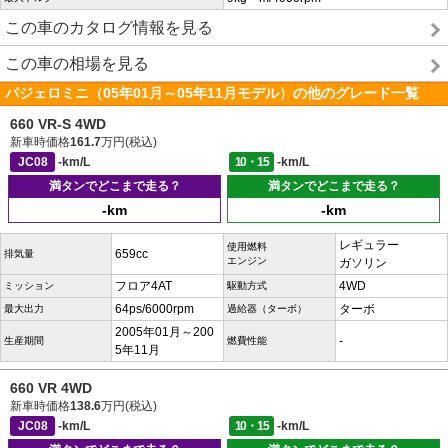
この車のカタログ情報を見る
この車の相場を見る
パジェロミニ（05年01月～05年11月モデル）の他のグレード一覧
660 VR-S 4WD
新車時価格
161.7
万円(税込)
JC08
-km/L
10・15
-km/L
満タンでどこまで走る？
満タンでどこまで走る？
-km
-km
レギュラー
使用燃料
659cc
排気量
エンジン
ガソリン
フロア4AT
4WD
ミッション
駆動方式
64ps/6000rpm
ターボ
最大出力
過給器（ターボ）
2005年01月～200
-
生産期間
燃費性能
5年11月
660 VR 4WD
新車時価格
138.6
万円(税込)
JC08
-km/L
10・15
-km/L