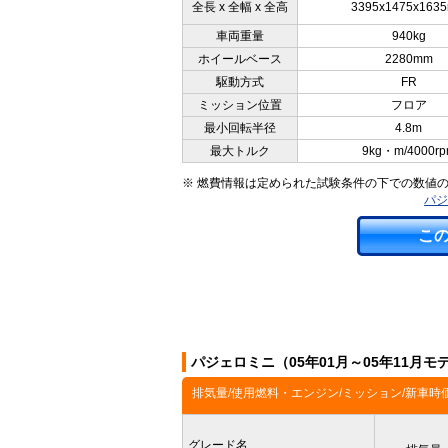
全長 x 全幅 x 全高
3395x1475x163
車両重量
940kg
ホイールベース
2280mm
駆動方式
FR
ミッション位置
フロア
最小回転半径
4.8m
最大トルク
9kg・m/4000r
※ 燃費情報は定められた試験条件の下での数値
パジ
こ
パジェロミニ（05年01月～05年11月
排気量/使用燃料・エンジン/ミッション/新車時
グレード名