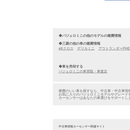
◆パジェロミニの他のモデルの燃費情報
◆三菱の他の車の燃費情報
eKクロス
デリカミニ
アウトランダーPHE
◆車を売却する
パジェロミニの車買取・車査定
燃費のいい車を探すなら、中古車・中古車情報
お気に入りのパジェロミニモデルやグレードを
カーセンサーはあなたの車選びをサポートし
中古車情報カーセンサー関連サイト