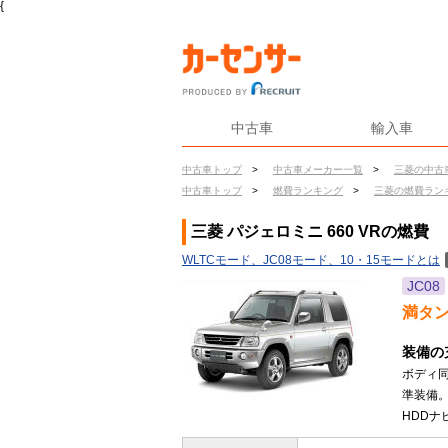
{
中古車
輸入車
中古車トップ
>
中古車メーカー一覧
>
三菱の中古
中古車トップ
>
燃費ランキング
>
三菱の燃費ラン
三菱 パジェロミニ 660 VRの燃費
WLTCモード、JC08モード、10・15モードとは
JC08
満タ
装備の
ボディ
準装備
HDDナビ