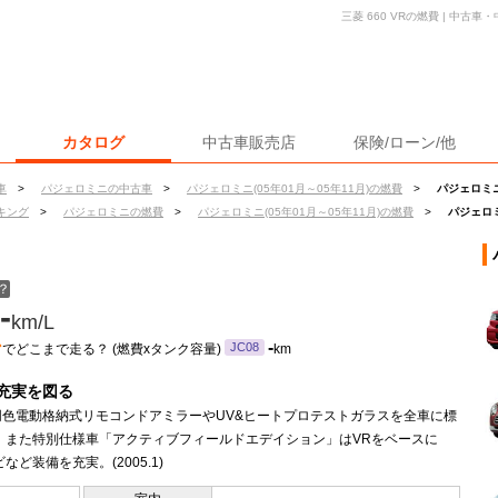
三菱 660 VRの燃費 | 中
カタログ
中古車販売店
保険/ローン/他
車
>
パジェロミニの中古車
>
パジェロミニ(05年01月～05年11月)の燃費
>
パジェロミニ
キング
>
パジェロミニの燃費
>
パジェロミニ(05年01月～05年11月)の燃費
>
パジェロミ
？
-
km/L
ン
-
JC08
でどこまで走る？ (燃費xタンク容量)
km
充実を図る
同色電動格納式リモコンドアミラーやUV&ヒートプロテストガラスを全車に標
。 また特別仕様車「アクティブフィールドエデイション」はVRをベースに
など装備を充実。(2005.1)