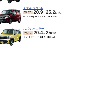
スズキ ワゴンR
20.9
25.2
WLTC
～
km/L
※ JC08モード
18.4
～
33.4
km/L
スズキ ハスラー
20.4
25
WLTC
～
km/L
※ JC08モード
23.2
～
32
km/L