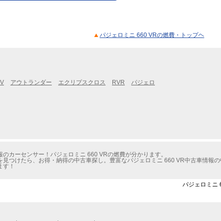
パジェロミニ 660 VRの燃費・トップヘ
V
アウトランダー
エクリプスクロス
RVR
パジェロ
のカーセンサー！パジェロミニ 660 VRの燃費が分かります。
見つけたら、お得・納得の中古車探し。豊富なパジェロミニ 660 VR中古車情報
ます！
パジェロミニ 