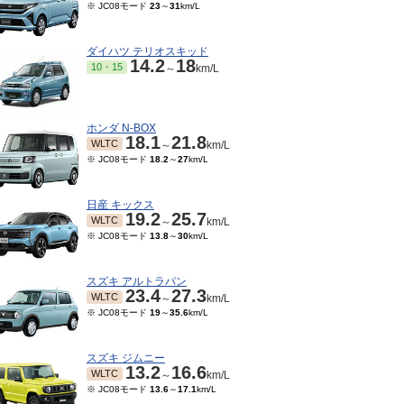
※ JC08モード
23
～
31
km/L
ダイハツ テリオスキッド
14.2
18
10・15
～
km/L
ホンダ N-BOX
18.1
21.8
WLTC
～
km/L
※ JC08モード
18.2
～
27
km/L
日産 キックス
19.2
25.7
WLTC
～
km/L
※ JC08モード
13.8
～
30
km/L
スズキ アルトラパン
23.4
27.3
WLTC
～
km/L
※ JC08モード
19
～
35.6
km/L
スズキ ジムニー
13.2
16.6
WLTC
～
km/L
※ JC08モード
13.6
～
17.1
km/L