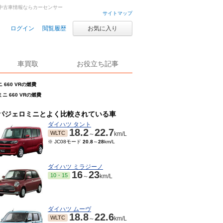
古車・中古車情報ならカーセンサー
サイトマップ
ログイン
閲覧履歴
お気に入り
車買取
お役立ち記事
 660 VRの燃費
ニ 660 VRの燃費
パジェロミニとよく比較されている車
ダイハツ タント
18.2
22.7
WLTC
～
km/L
※ JC08モード
20.8
～
28
km/L
ダイハツ ミラジーノ
16
23
10・15
～
km/L
ダイハツ ムーヴ
18.8
22.6
WLTC
～
km/L