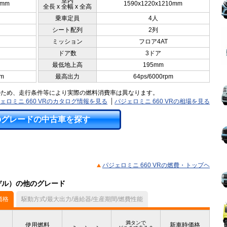
室内
5mm
1590x1220x1210mm
全長 x 全幅 x 全高
乗車定員
4人
シート配列
2列
ミッション
フロア4AT
ドア数
3ドア
最低地上高
195mm
pm
最高出力
64ps/6000rpm
のため、走行条件等により実際の燃料消費率は異なります。
ェロミニ 660 VRのカタログ情報を見る
パジェロミニ 660 VRの相場を見る
のグレードの中古車を探す
パジェロミニ 660 VRの燃費・トップヘ
モデル）の他のグレード
価格
駆動方式/最大出力/過給器/生産期間/燃費性能
満タンで
使用燃料
新車時価格