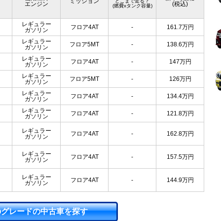
ミッション
どこまで走る？
エンジン
(税込)
(燃費xタンク容量)
レギュラー
フロア4AT
-
161.7
万円
ガソリン
レギュラー
フロア5MT
-
138.6
万円
ガソリン
レギュラー
フロア4AT
-
147
万円
ガソリン
レギュラー
フロア5MT
-
126
万円
ガソリン
レギュラー
フロア4AT
-
134.4
万円
ガソリン
レギュラー
フロア4AT
-
121.8
万円
ガソリン
レギュラー
フロア4AT
-
162.8
万円
ガソリン
レギュラー
フロア4AT
-
157.5
万円
ガソリン
レギュラー
フロア4AT
-
144.9
万円
ガソリン
のグレードの中古車を探す