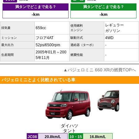
満タンでどこまで走る？
満タンでどこまで走る？
-km
-km
レギュラー
使用燃料
659cc
排気量
エンジン
ガソリン
フロア4AT
4WD
ミッション
駆動方式
52ps/6500rpm
-
最大出力
過給器（ターボ）
2005年01月～200
-
生産期間
燃費性能
5年11月
▲パジェロミニ 660 XRの燃費TOPへ
パジェロミニとよく比較されている車
ダイハツ
タント
JC08
20.8km/L
10・15
16.8km/L