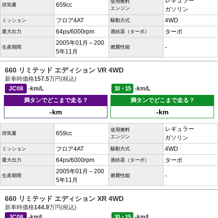
レギュラー
使用燃料
659cc
排気量
エンジン
ガソリン
フロア4AT
4WD
ミッション
駆動方式
64ps/6000rpm
ターボ
最大出力
過給器（ターボ）
2005年01月～200
-
生産期間
燃費性能
5年11月
660 リミテッド エディション VR 4WD
新車時価格
157.5
万円(税込)
JC08
-km/L
10・15
-km/L
満タンでどこまで走る？
満タンでどこまで走る？
-km
-km
レギュラー
使用燃料
659cc
排気量
エンジン
ガソリン
フロア4AT
4WD
ミッション
駆動方式
64ps/6000rpm
ターボ
最大出力
過給器（ターボ）
2005年01月～200
-
生産期間
燃費性能
5年11月
660 リミテッド エディション XR 4WD
新車時価格
144.9
万円(税込)
JC08
-km/L
10・15
-km/L