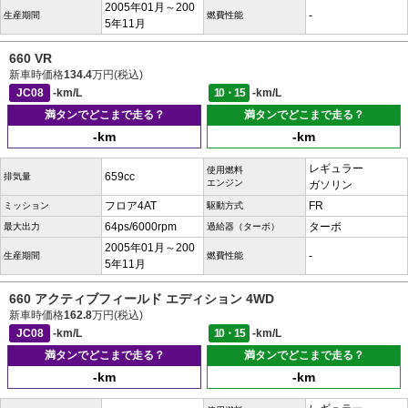
2005年01月～200
-
生産期間
燃費性能
5年11月
660 VR
新車時価格
134.4
万円(税込)
JC08
-km/L
10・15
-km/L
満タンでどこまで走る？
満タンでどこまで走る？
-km
-km
レギュラー
使用燃料
659cc
排気量
エンジン
ガソリン
フロア4AT
FR
ミッション
駆動方式
64ps/6000rpm
ターボ
最大出力
過給器（ターボ）
2005年01月～200
-
生産期間
燃費性能
5年11月
660 アクティブフィールド エディション 4WD
新車時価格
162.8
万円(税込)
JC08
-km/L
10・15
-km/L
満タンでどこまで走る？
満タンでどこまで走る？
-km
-km