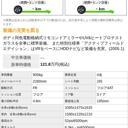
（燃費×タンク容量）
（燃費×タンク容量）
-
-
km
km
※燃費は定められた試験条件の下での数値のため、走行条件等により実際の燃料消費率は異な
ります。
装備の充実を図る
ボディ同色電動格納式リモコンドアミラーやUV&ヒートプロテスト
ガラスを全車に標準装備。 また特別仕様車「アクティブフィールド
エデイション」はVRをベースにHDDナビなど装備を充実。(2005.1)
中古車価格
---
121.8
万円(税込)
新車時価格
900kg
4名
車両重量
乗車定員
2280mm
2列
ホイールベース
シート列数
FR
フロア4AT
駆動方式
ミッション
フロア
3ドア
ミッション位置
ドア数
4.8m
195mm
最小回転半径
最低地上高
3395x1475x1635
全長x全幅x全高(mm)
1590x1220x1210
室内 全長x全幅x全高(mm)
52ps/6500rpm
最高出力
6.3kg・m/4500rpm
最大トルク