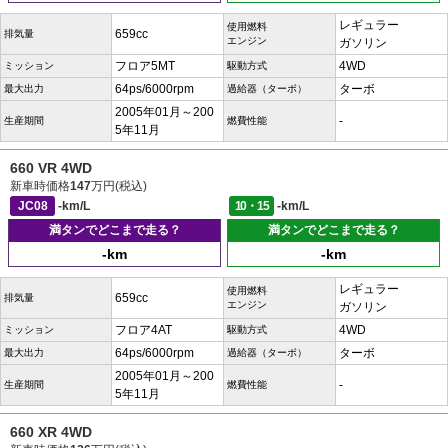
レギュラー
使用燃料
659cc
排気量
エンジン
ガソリン
フロア5MT
4WD
ミッション
駆動方式
64ps/6000rpm
ターボ
最大出力
過給器（ターボ）
2005年01月～200
-
生産期間
燃費性能
5年11月
660 VR 4WD
新車時価格
147
万円(税込)
JC08
-km/L
10・15
-km/L
満タンでどこまで走る？
満タンでどこまで走る？
-km
-km
レギュラー
使用燃料
659cc
排気量
エンジン
ガソリン
フロア4AT
4WD
ミッション
駆動方式
64ps/6000rpm
ターボ
最大出力
過給器（ターボ）
2005年01月～200
-
生産期間
燃費性能
5年11月
660 XR 4WD