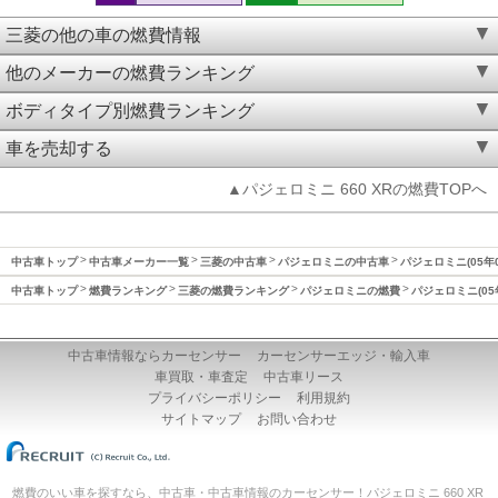
三菱の他の車の燃費情報
他のメーカーの燃費ランキング
ボディタイプ別燃費ランキング
車を売却する
▲パジェロミニ 660 XRの燃費TOPへ
中古車トップ
中古車メーカー一覧
三菱の中古車
パジェロミニの中古車
パジェロミニ(05年
中古車トップ
燃費ランキング
三菱の燃費ランキング
パジェロミニの燃費
パジェロミニ(05
中古車情報ならカーセンサー
カーセンサーエッジ・輸入車
車買取・車査定
中古車リース
プライバシーポリシー
利用規約
サイトマップ
お問い合わせ
燃費のいい車を探すなら、中古車・中古車情報のカーセンサー！パジェロミニ 660 XR