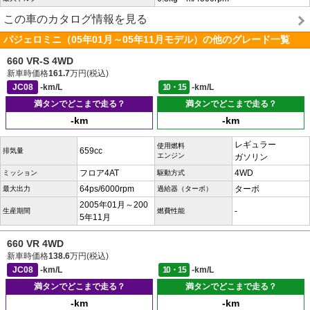
この車のカタログ情報を見る
パジェロミニ（05年01月～05年11月モデル）の他のグレード一覧
660 VR-S 4WD
新車時価格
161.7
万円(税込)
JC08
-km/L
10・15
-km/L
満タンでどこまで走る？
満タンでどこまで走る？
-km
-km
レギュラー
使用燃料
659cc
排気量
エンジン
ガソリン
フロア4AT
4WD
ミッション
駆動方式
64ps/6000rpm
ターボ
最大出力
過給器（ターボ）
2005年01月～200
-
生産期間
燃費性能
5年11月
660 VR 4WD
新車時価格
138.6
万円(税込)
JC08
-km/L
10・15
-km/L
満タンでどこまで走る？
満タンでどこまで走る？
-km
-km