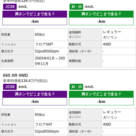
新車時価格
126
万円(税込)
JC08
-km/L
10・15
-km/L
満タンでどこまで走る？
満タンでどこまで走る？
-km
-km
レギュラー
使用燃料
659cc
排気量
エンジン
ガソリン
フロア5MT
4WD
ミッション
駆動方式
52ps/6500rpm
-
最大出力
過給器（ターボ）
2005年01月～200
-
生産期間
燃費性能
5年11月
660 XR 4WD
新車時価格
134.4
万円(税込)
JC08
-km/L
10・15
-km/L
満タンでどこまで走る？
満タンでどこまで走る？
-km
-km
レギュラー
使用燃料
659cc
排気量
エンジン
ガソリン
フロア4AT
4WD
ミッション
駆動方式
52ps/6500rpm
-
最大出力
過給器（ターボ）