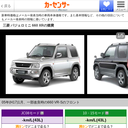
戻る
お気に入り
メニュー
新車時価格はメーカー発表当時の車両本体価格です。また基本情報など、その他の項目について
もメーカー発表時の情報に基いています。
三菱 パジェロミニ 660 XRの燃費
1/5
05年(H17)1月、一部改良時の660 VR-Sのフロント
JC08モード
10・15モード
-km/L(43L)
-km/L(43L)
満タン
でどこまで走る？
満タン
でどこまで走る？