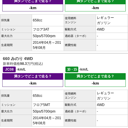
満タンでどこまで走る？
満タンでどこまで走る？
-km
-km
レギュラー
使用燃料
658cc
排気量
エンジン
ガソリン
フロア3AT
4WD
ミッション
駆動方式
50ps/5700rpm
-
最大出力
過給器（ターボ）
2014年04月～201
-
生産期間
燃費性能
5年08月
660 みのり 4WD
新車時価格
98.3
万円(税込)
JC08
-km/L
10・15
-km/L
満タンでどこまで走る？
満タンでどこまで走る？
-km
-km
レギュラー
使用燃料
658cc
排気量
エンジン
ガソリン
フロア5MT
4WD
ミッション
駆動方式
50ps/5700rpm
-
最大出力
過給器（ターボ）
2014年04月～201
-
生産期間
燃費性能
5年08月