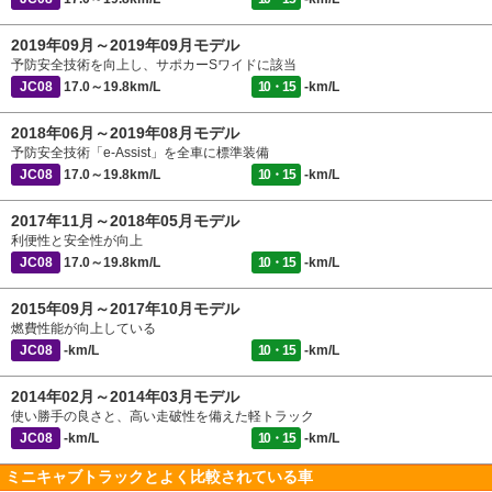
2019年09月～2019年09月モデル
予防安全技術を向上し、サポカーSワイドに該当
JC08
17.0～19.8km/L
10・15
-km/L
2018年06月～2019年08月モデル
予防安全技術「e-Assist」を全車に標準装備
JC08
17.0～19.8km/L
10・15
-km/L
2017年11月～2018年05月モデル
利便性と安全性が向上
JC08
17.0～19.8km/L
10・15
-km/L
2015年09月～2017年10月モデル
燃費性能が向上している
JC08
-km/L
10・15
-km/L
2014年02月～2014年03月モデル
使い勝手の良さと、高い走破性を備えた軽トラック
JC08
-km/L
10・15
-km/L
ミニキャブトラックとよく比較されている車