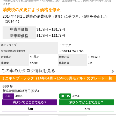
※燃費は定められた試験条件の下での数値のため、走行条件等により実際の燃料消費率は異な
ります。
消費税の変更により価格を修正
2014年4月1日以降の消費税率（8％）に基づき、価格を修正した
（2014.4）
中古車価格
31
万円～
181
万円
81
万円～
121
万円
新車時価格
トラック
ボディタイプ
3395x1475x1765
全長x全幅x全高(mm)
50馬力
FR/4WD
最高出力
駆動方式
658cc
2名
排気量
乗車定員
この車のカタログ情報を見る
ミニキャブトラック（14年04月～15年08月モデル）のグレード一覧
660 G
新車時価格
93.6
万円(税込)
JC08
-km/L
10・15
-km/L
満タンでどこまで走る？
満タンでどこまで走る？
-km
-km