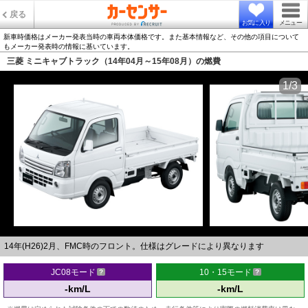
戻る
お気に入り
メニュー
新車時価格はメーカー発表当時の車両本体価格です。また基本情報など、その他の項目について
もメーカー発表時の情報に基いています。
三菱 ミニキャブトラック（14年04月～15年08月）の燃費
1/3
14年(H26)2月、FMC時のフロント。仕様はグレードにより異なります
JC08モード
10・15モード
-km/L
-km/L