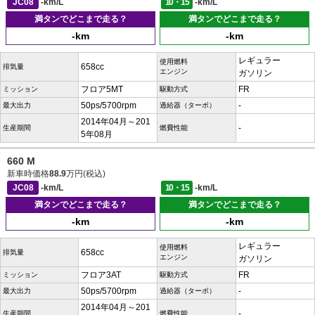
JC08
-km/L
10・15
-km/L
満タンでどこまで走る？
満タンでどこまで走る？
-km
-km
レギュラー
使用燃料
658cc
排気量
エンジン
ガソリン
フロア5MT
FR
ミッション
駆動方式
50ps/5700rpm
-
最大出力
過給器（ターボ）
2014年04月～201
-
生産期間
燃費性能
5年08月
660 M
新車時価格
88.9
万円(税込)
JC08
-km/L
10・15
-km/L
満タンでどこまで走る？
満タンでどこまで走る？
-km
-km
レギュラー
使用燃料
658cc
排気量
エンジン
ガソリン
フロア3AT
FR
ミッション
駆動方式
50ps/5700rpm
-
最大出力
過給器（ターボ）
2014年04月～201
-
生産期間
燃費性能