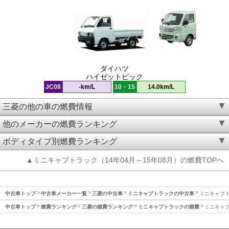
ダイハツ
ハイゼットピック
JC08
-km/L
10・15
14.0km/L
三菱の他の車の燃費情報
他のメーカーの燃費ランキング
ボディタイプ別燃費ランキング
▲ミニキャブトラック（14年04月～15年08月）の燃費TOPへ
中古車トップ
中古車メーカー一覧
三菱の中古車
ミニキャブトラックの中古車
ミニキャブト
中古車トップ
燃費ランキング
三菱の燃費ランキング
ミニキャブトラックの燃費
ミニキャブ