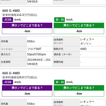
5年08月
660 G 4WD
新車時価格
112.3
万円(税込)
JC08
-km/L
10・15
-km/L
満タンでどこまで走る？
満タンでどこまで走る？
-km
-km
レギュラー
使用燃料
658cc
排気量
エンジン
ガソリン
フロア5MT
4WD
ミッション
駆動方式
50ps/5700rpm
-
最大出力
過給器（ターボ）
2014年04月～201
-
生産期間
燃費性能
5年08月
660 G 4WD
新車時価格
120.5
万円(税込)
JC08
-km/L
10・15
-km/L
満タンでどこまで走る？
満タンでどこまで走る？
-km
-km
レギュラー
使用燃料
658cc
排気量
エンジン