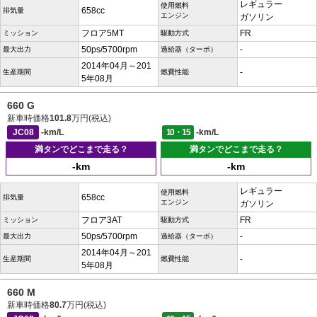
レギュラー
使用燃料
658cc
排気量
エンジン
ガソリン
フロア5MT
FR
ミッション
駆動方式
50ps/5700rpm
-
最大出力
過給器（ターボ）
2014年04月～201
-
生産期間
燃費性能
5年08月
660 G
新車時価格
101.8
万円(税込)
JC08
-km/L
10・15
-km/L
満タンでどこまで走る？
満タンでどこまで走る？
-km
-km
レギュラー
使用燃料
658cc
排気量
エンジン
ガソリン
フロア3AT
FR
ミッション
駆動方式
50ps/5700rpm
-
最大出力
過給器（ターボ）
2014年04月～201
-
生産期間
燃費性能
5年08月
660 M
新車時価格
80.7
万円(税込)