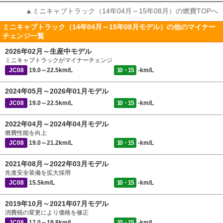
▲ミニキャブトラック（14年04月～15年08月）の燃費TOPへ
ミニキャブトラック（14年04月～15年08月モデル）の他のマイナー
チェンジ一覧
2026年02月～生産中モデル
ミニキャブトラックがマイナーチェンジ
JC08
19.0～22.5km/L
10・15
-km/L
2024年05月～2026年01月モデル
JC08
19.0～22.5km/L
10・15
-km/L
2022年04月～2024年04月モデル
燃費性能を向上
JC08
19.0～21.2km/L
10・15
-km/L
2021年08月～2022年03月モデル
先進安全装備を拡大採用
JC08
15.5km/L
10・15
-km/L
2019年10月～2021年07月モデル
消費税の変更により価格を修正
JC08
17.0～19.8km/L
10・15
-km/L