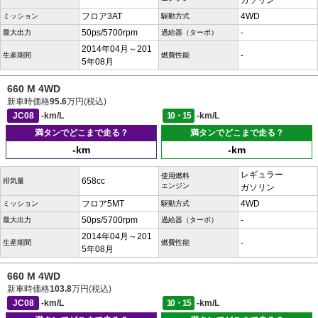
ガソリン
フロア3AT
4WD
ミッション
駆動方式
50ps/5700rpm
-
最大出力
過給器（ターボ）
2014年04月～201
-
生産期間
燃費性能
5年08月
660 M 4WD
新車時価格
95.6
万円(税込)
JC08
-km/L
10・15
-km/L
満タンでどこまで走る？
満タンでどこまで走る？
-km
-km
レギュラー
使用燃料
658cc
排気量
エンジン
ガソリン
フロア5MT
4WD
ミッション
駆動方式
50ps/5700rpm
-
最大出力
過給器（ターボ）
2014年04月～201
-
生産期間
燃費性能
5年08月
660 M 4WD
新車時価格
103.8
万円(税込)
JC08
-km/L
10・15
-km/L