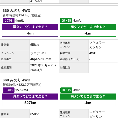
2年03月
660 みのり 4WD
新車時価格
114.8
万円(税込)
JC08
-km/L
10・15
-km/L
満タンでどこまで走る？
満タンでどこまで走る？
-km
-km
レギュラー
使用燃料
658cc
排気量
エンジン
ガソリン
フロア5MT
4WD
ミッション
駆動方式
46ps/5700rpm
-
最大出力
過給器（ターボ）
2021年08月～202
-
生産期間
燃費性能
2年03月
660 みのり 4WD
新車時価格
123.2
万円(税込)
JC08
15.5km/L
10・15
-km/L
満タンでどこまで走る？
満タンでどこまで走る？
527km
-km
レギュラー
使用燃料
658cc
排気量
エンジン
ガソリン