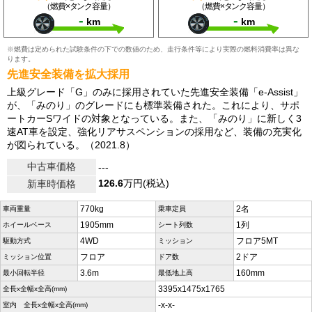
（燃費×タンク容量）
（燃費×タンク容量）
-
-
km
km
※燃費は定められた試験条件の下での数値のため、走行条件等により実際の燃料消費率は異な
ります。
先進安全装備を拡大採用
上級グレード「G」のみに採用されていた先進安全装備「e-Assist」
が、「みのり」のグレードにも標準装備された。これにより、サポ
ートカーSワイドの対象となっている。また、「みのり」に新しく3
速AT車を設定、強化リアサスペンションの採用など、装備の充実化
が図られている。（2021.8）
中古車価格
---
126.6
万円(税込)
新車時価格
770kg
2名
車両重量
乗車定員
1905mm
1列
ホイールベース
シート列数
4WD
フロア5MT
駆動方式
ミッション
フロア
2ドア
ミッション位置
ドア数
3.6m
160mm
最小回転半径
最低地上高
3395x1475x1765
全長x全幅x全高(mm)
-x-x-
室内 全長x全幅x全高(mm)