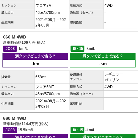
フロア3AT
4WD
ミッション
駆動方式
46ps/5700rpm
-
最大出力
過給器（ターボ）
2021年08月～202
-
生産期間
燃費性能
2年03月
660 M 4WD
新車時価格
106
万円(税込)
JC08
-km/L
10・15
-km/L
満タンでどこまで走る？
満タンでどこまで走る？
-km
-km
レギュラー
使用燃料
658cc
排気量
エンジン
ガソリン
フロア5MT
4WD
ミッション
駆動方式
46ps/5700rpm
-
最大出力
過給器（ターボ）
2021年08月～202
-
生産期間
燃費性能
2年03月
660 M 4WD
新車時価格
114.4
万円(税込)
JC08
15.5km/L
10・15
-km/L
満タンでどこまで走る？
満タンでどこまで走る？