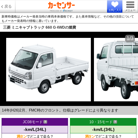
戻る
お気に入り
メニュー
新車時価格はメーカー発表当時の車両本体価格です。また基本情報など、その他の項目について
もメーカー発表時の情報に基いています。
三菱 ミニキャブトラック 660 G 4WDの燃費
1/3
14年(H26)2月、FMC時のフロント。仕様はグレードにより異なります
JC08モード
10・15モード
-km/L(34L)
-km/L(34L)
満タン
でどこまで走る？
満タン
でどこまで走る？