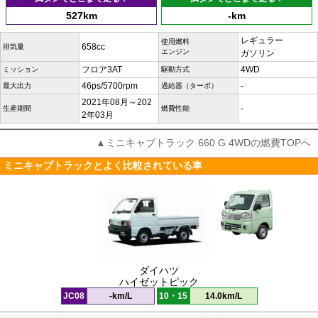
527km
-km
レギュラー
使用燃料
658cc
排気量
エンジン
ガソリン
フロア3AT
4WD
ミッション
駆動方式
46ps/5700rpm
-
最大出力
過給器（ターボ）
2021年08月～202
-
生産期間
燃費性能
2年03月
▲ミニキャブトラック 660 G 4WDの燃費TOPへ
ミニキャブトラックとよく比較されている車
ダイハツ
ハイゼットピック
JC08
-km/L
10・15
14.0km/L