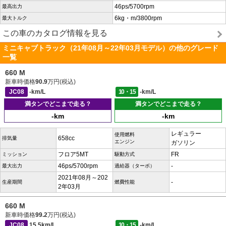
46ps/5700rpm
最高出力
6kg・m/3800rpm
最大トルク
この車のカタログ情報を見る
ミニキャブトラック（21年08月～22年03月モデル）の他のグレード
一覧
660 M
新車時価格
90.9
万円(税込)
JC08
-km/L
10・15
-km/L
満タンでどこまで走る？
満タンでどこまで走る？
-km
-km
レギュラー
使用燃料
658cc
排気量
エンジン
ガソリン
フロア5MT
FR
ミッション
駆動方式
46ps/5700rpm
-
最大出力
過給器（ターボ）
2021年08月～202
-
生産期間
燃費性能
2年03月
660 M
新車時価格
99.2
万円(税込)
JC08
15.5km/L
10・15
-km/L