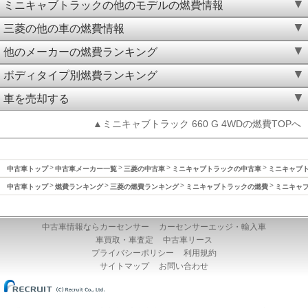
ミニキャブトラックの他のモデルの燃費情報
三菱の他の車の燃費情報
他のメーカーの燃費ランキング
ボディタイプ別燃費ランキング
車を売却する
▲ミニキャブトラック 660 G 4WDの燃費TOPへ
中古車トップ
中古車メーカー一覧
三菱の中古車
ミニキャブトラックの中古車
ミニキャブト
中古車トップ
燃費ランキング
三菱の燃費ランキング
ミニキャブトラックの燃費
ミニキャブ
中古車情報ならカーセンサー
カーセンサーエッジ・輸入車
車買取・車査定
中古車リース
プライバシーポリシー
利用規約
サイトマップ
お問い合わせ