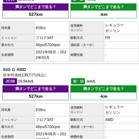
満タンでどこまで走る？
満タンでどこまで走る？
527km
-km
レギュラー
使用燃料
658cc
排気量
エンジン
ガソリン
フロア3AT
FR
ミッション
駆動方式
46ps/5700rpm
-
最大出力
過給器（ターボ）
2021年08月～202
-
生産期間
燃費性能
2年03月
660 G 4WD
新車時価格
135
万円(税込)
JC08
15.5km/L
10・15
-km/L
満タンでどこまで走る？
満タンでどこまで走る？
527km
-km
レギュラー
使用燃料
658cc
排気量
エンジン
ガソリン
フロア3AT
4WD
ミッション
駆動方式
46ps/5700rpm
-
最大出力
過給器（ターボ）
2021年08月～202
-
生産期間
燃費性能