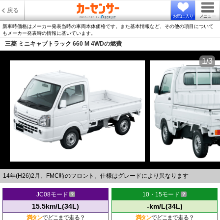
戻る
お気に入り
メニュー
新車時価格はメーカー発表当時の車両本体価格です。また基本情報など、その他の項目について
もメーカー発表時の情報に基いています。
三菱 ミニキャブトラック 660 M 4WDの燃費
1/3
14年(H26)2月、FMC時のフロント。仕様はグレードにより異なります
JC08モード
10・15モード
15.5km/L(34L)
-km/L(34L)
満タン
でどこまで走る？
満タン
でどこまで走る？