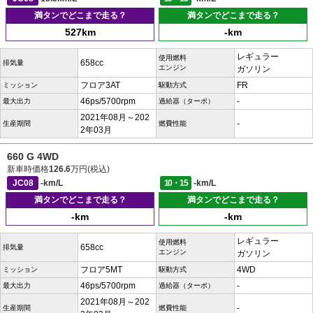
満タンでどこまで走る？
満タンでどこまで走る？
527km
-km
レギュラー
使用燃料
658cc
排気量
エンジン
ガソリン
フロア3AT
FR
ミッション
駆動方式
46ps/5700rpm
-
最大出力
過給器（ターボ）
2021年08月～202
-
生産期間
燃費性能
2年03月
660 G 4WD
新車時価格
126.6
万円(税込)
JC08
-km/L
10・15
-km/L
満タンでどこまで走る？
満タンでどこまで走る？
-km
-km
レギュラー
使用燃料
658cc
排気量
エンジン
ガソリン
フロア5MT
4WD
ミッション
駆動方式
46ps/5700rpm
-
最大出力
過給器（ターボ）
2021年08月～202
-
生産期間
燃費性能