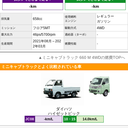
-km
-km
レギュラー
使用燃料
658cc
排気量
エンジン
ガソリン
フロア5MT
4WD
ミッション
駆動方式
46ps/5700rpm
-
最大出力
過給器（ターボ）
2021年08月～202
-
生産期間
燃費性能
2年03月
▲ミニキャブトラック 660 M 4WDの燃費TOPへ
ミニキャブトラックとよく比較されている車
ダイハツ
ハイゼットピック
JC08
-km/L
10・15
14.0km/L