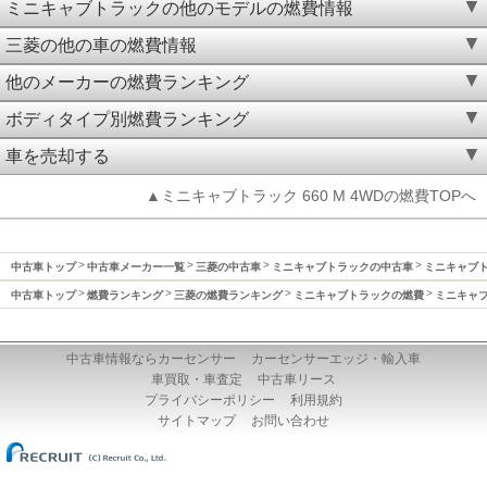
ミニキャブトラックの他のモデルの燃費情報
三菱の他の車の燃費情報
他のメーカーの燃費ランキング
ボディタイプ別燃費ランキング
車を売却する
▲ミニキャブトラック 660 M 4WDの燃費TOPへ
中古車トップ
中古車メーカー一覧
三菱の中古車
ミニキャブトラックの中古車
ミニキャブト
中古車トップ
燃費ランキング
三菱の燃費ランキング
ミニキャブトラックの燃費
ミニキャブ
中古車情報ならカーセンサー
カーセンサーエッジ・輸入車
車買取・車査定
中古車リース
プライバシーポリシー
利用規約
サイトマップ
お問い合わせ