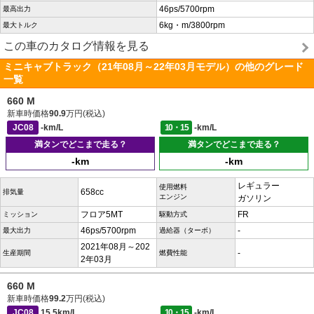
46ps/5700rpm
最高出力
6kg・m/3800rpm
最大トルク
この車のカタログ情報を見る
ミニキャブトラック（21年08月～22年03月モデル）の他のグレード
一覧
660 M
新車時価格
90.9
万円(税込)
JC08
-km/L
10・15
-km/L
満タンでどこまで走る？
満タンでどこまで走る？
-km
-km
レギュラー
使用燃料
658cc
排気量
エンジン
ガソリン
フロア5MT
FR
ミッション
駆動方式
46ps/5700rpm
-
最大出力
過給器（ターボ）
2021年08月～202
-
生産期間
燃費性能
2年03月
660 M
新車時価格
99.2
万円(税込)
JC08
15.5km/L
10・15
-km/L