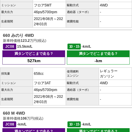
フロア5MT
4WD
ミッション
駆動方式
46ps/5700rpm
-
最大出力
過給器（ターボ）
2021年08月～202
-
生産期間
燃費性能
2年03月
660 みのり 4WD
新車時価格
123.2
万円(税込)
JC08
15.5km/L
10・15
-km/L
満タンでどこまで走る？
満タンでどこまで走る？
527km
-km
レギュラー
使用燃料
658cc
排気量
エンジン
ガソリン
フロア3AT
4WD
ミッション
駆動方式
46ps/5700rpm
-
最大出力
過給器（ターボ）
2021年08月～202
-
生産期間
燃費性能
2年03月
660 M 4WD
新車時価格
106
万円(税込)
JC08
-km/L
10・15
-km/L
満タンでどこまで走る？
満タンでどこまで走る？