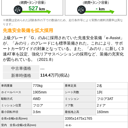
（燃費×タンク容量）
（燃費×タンク容量）
527
-
km
km
※燃費は定められた試験条件の下での数値のため、走行条件等により実際の燃料消費率は異な
ります。
先進安全装備を拡大採用
上級グレード「G」のみに採用されていた先進安全装備「e-Assist」
が、「みのり」のグレードにも標準装備された。これにより、サポ
ートカーSワイドの対象となっている。また、「みのり」に新しく3
速AT車を設定、強化リアサスペンションの採用など、装備の充実化
が図られている。（2021.8）
中古車価格
---
114.4
万円(税込)
新車時価格
770kg
2名
車両重量
乗車定員
1905mm
1列
ホイールベース
シート列数
4WD
フロア3AT
駆動方式
ミッション
フロア
2ドア
ミッション位置
ドア数
3.6m
160mm
最小回転半径
最低地上高
3395x1475x1765
全長x全幅x全高(mm)
-x-x-
室内 全長x全幅x全高(mm)