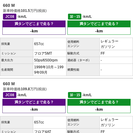
660 M
新車時価格
101.5
万円(税抜)
JC08
-km/L
10・15
-km/L
満タンでどこまで走る？
満タンでどこまで走る？
-km
-km
レギュラー
使用燃料
657cc
排気量
エンジン
ガソリン
フロア5MT
FF
ミッション
駆動方式
50ps/6500rpm
-
最大出力
過給器（ターボ）
1998年10月～199
-
生産期間
燃費性能
9年09月
660 M
新車時価格
109.8
万円(税抜)
JC08
-km/L
10・15
-km/L
満タンでどこまで走る？
満タンでどこまで走る？
-km
-km
レギュラー
使用燃料
657cc
排気量
エンジン
ガソリン
フロア4AT
FF
ミッション
駆動方式