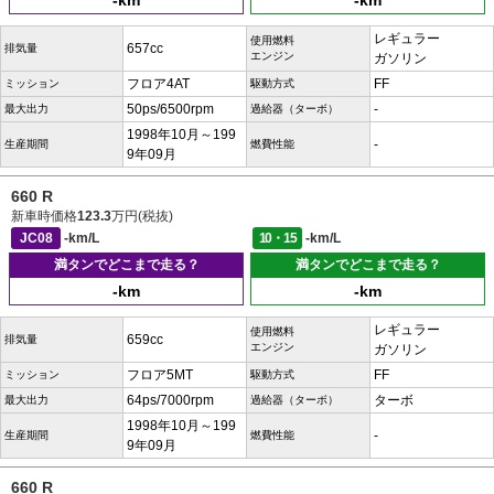
-km
-km
レギュラー
使用燃料
657cc
排気量
エンジン
ガソリン
フロア4AT
FF
ミッション
駆動方式
50ps/6500rpm
-
最大出力
過給器（ターボ）
1998年10月～199
-
生産期間
燃費性能
9年09月
660 R
新車時価格
123.3
万円(税抜)
JC08
-km/L
10・15
-km/L
満タンでどこまで走る？
満タンでどこまで走る？
-km
-km
レギュラー
使用燃料
659cc
排気量
エンジン
ガソリン
フロア5MT
FF
ミッション
駆動方式
64ps/7000rpm
ターボ
最大出力
過給器（ターボ）
1998年10月～199
-
生産期間
燃費性能
9年09月
660 R