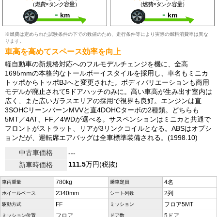
（燃費×タンク容量）
（燃費×タンク容量）
-
-
km
km
※燃費は定められた試験条件の下での数値のため、走行条件等により実際の燃料消費率は異な
ります。
車高を高めてスペース効率を向上
軽自動車の新規格対応へのフルモデルチェンジを機に、全高
1695mmの本格的なトールボーイスタイルを採用し、車名もミニカ
トッポからトッポBJへと変更された。ボディバリエーションも商用
モデルが廃止されて5ドアハッチのみに。高い車高が生み出す室内は
広く、また広いガラスエリアの採用で視界も良好。エンジンは直
3SOHCリーンバーンMVVと直4DOHCターボの2種類。どちらも
5MT／4AT、FF／4WDが選べる。サスペンションはミニカと共通で
フロントがストラット、リアが3リンクコイルとなる。ABSはオプシ
ョンだが、運転席エアバッグは全車標準装備される。(1998.10)
中古車価格
---
111.5
万円(税抜)
新車時価格
780kg
4名
車両重量
乗車定員
2340mm
2列
ホイールベース
シート列数
FF
フロア5MT
駆動方式
ミッション
フロア
5ドア
ミッション位置
ドア数