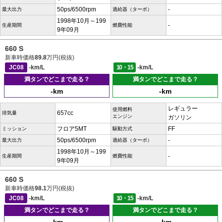
50ps/6500rpm
-
最大出力
過給器（ターボ）
1998年10月～199
-
生産期間
燃費性能
9年09月
660 S
新車時価格
89.8
万円(税抜)
JC08
-km/L
10・15
-km/L
満タンでどこまで走る？
満タンでどこまで走る？
-km
-km
レギュラー
使用燃料
657cc
排気量
エンジン
ガソリン
フロア5MT
FF
ミッション
駆動方式
50ps/6500rpm
-
最大出力
過給器（ターボ）
1998年10月～199
-
生産期間
燃費性能
9年09月
660 S
新車時価格
98.1
万円(税抜)
JC08
-km/L
10・15
-km/L
満タンでどこまで走る？
満タンでどこまで走る？