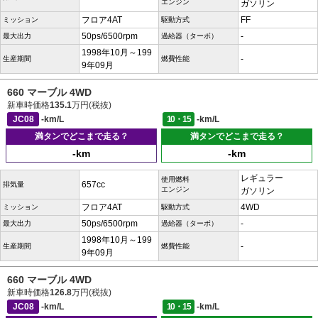
エンジン
ガソリン
フロア4AT
FF
ミッション
駆動方式
50ps/6500rpm
-
最大出力
過給器（ターボ）
1998年10月～199
-
生産期間
燃費性能
9年09月
660 マーブル 4WD
新車時価格
135.1
万円(税抜)
JC08
-km/L
10・15
-km/L
満タンでどこまで走る？
満タンでどこまで走る？
-km
-km
レギュラー
使用燃料
657cc
排気量
エンジン
ガソリン
フロア4AT
4WD
ミッション
駆動方式
50ps/6500rpm
-
最大出力
過給器（ターボ）
1998年10月～199
-
生産期間
燃費性能
9年09月
660 マーブル 4WD
新車時価格
126.8
万円(税抜)
JC08
-km/L
10・15
-km/L