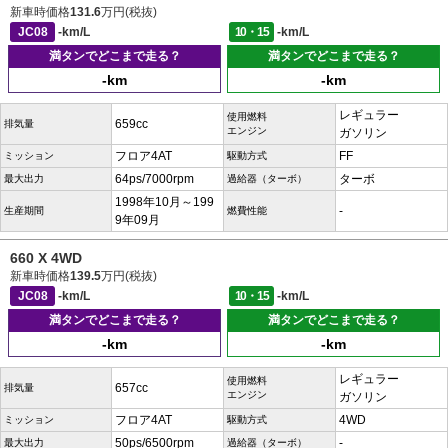
新車時価格
131.6
万円(税抜)
JC08
-km/L
10・15
-km/L
満タンでどこまで走る？
満タンでどこまで走る？
-km
-km
レギュラー
使用燃料
659cc
排気量
エンジン
ガソリン
フロア4AT
FF
ミッション
駆動方式
64ps/7000rpm
ターボ
最大出力
過給器（ターボ）
1998年10月～199
-
生産期間
燃費性能
9年09月
660 X 4WD
新車時価格
139.5
万円(税抜)
JC08
-km/L
10・15
-km/L
満タンでどこまで走る？
満タンでどこまで走る？
-km
-km
レギュラー
使用燃料
657cc
排気量
エンジン
ガソリン
フロア4AT
4WD
ミッション
駆動方式
50ps/6500rpm
-
最大出力
過給器（ターボ）