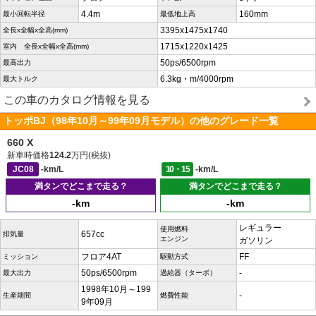
4.4m
160mm
最小回転半径
最低地上高
3395x1475x1740
全長x全幅x全高(mm)
1715x1220x1425
室内 全長x全幅x全高(mm)
50ps/6500rpm
最高出力
6.3kg・m/4000rpm
最大トルク
この車のカタログ情報を見る
トッポBJ（98年10月～99年09月モデル）の他のグレード一覧
660 X
新車時価格
124.2
万円(税抜)
JC08
-km/L
10・15
-km/L
満タンでどこまで走る？
満タンでどこまで走る？
-km
-km
レギュラー
使用燃料
657cc
排気量
エンジン
ガソリン
フロア4AT
FF
ミッション
駆動方式
50ps/6500rpm
-
最大出力
過給器（ターボ）
1998年10月～199
-
生産期間
燃費性能
9年09月