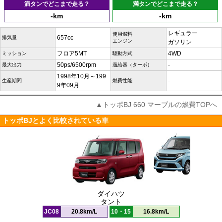
満タンでどこまで走る？
満タンでどこまで走る？
-km
-km
レギュラー
使用燃料
657cc
排気量
エンジン
ガソリン
フロア5MT
4WD
ミッション
駆動方式
50ps/6500rpm
-
最大出力
過給器（ターボ）
1998年10月～199
-
生産期間
燃費性能
9年09月
▲トッポBJ 660 マーブルの燃費TOPへ
トッポBJとよく比較されている車
ダイハツ
タント
JC08
20.8km/L
10・15
16.8km/L