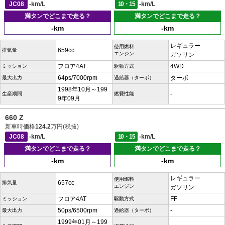
JC08
-km/L
10・15
-km/L
満タンでどこまで走る？
満タンでどこまで走る？
-km
-km
レギュラー
使用燃料
659cc
排気量
エンジン
ガソリン
フロア4AT
4WD
ミッション
駆動方式
64ps/7000rpm
ターボ
最大出力
過給器（ターボ）
1998年10月～199
-
生産期間
燃費性能
9年09月
660 Z
新車時価格
124.2
万円(税抜)
JC08
-km/L
10・15
-km/L
満タンでどこまで走る？
満タンでどこまで走る？
-km
-km
レギュラー
使用燃料
657cc
排気量
エンジン
ガソリン
フロア4AT
FF
ミッション
駆動方式
50ps/6500rpm
-
最大出力
過給器（ターボ）
1999年01月～199