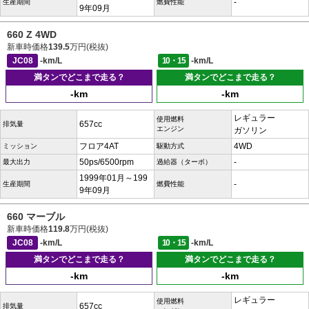
-
生産期間
燃費性能
9年09月
660 Z 4WD
新車時価格
139.5
万円(税抜)
JC08
-km/L
10・15
-km/L
満タンでどこまで走る？
満タンでどこまで走る？
-km
-km
レギュラー
使用燃料
657cc
排気量
エンジン
ガソリン
フロア4AT
4WD
ミッション
駆動方式
50ps/6500rpm
-
最大出力
過給器（ターボ）
1999年01月～199
-
生産期間
燃費性能
9年09月
660 マーブル
新車時価格
119.8
万円(税抜)
JC08
-km/L
10・15
-km/L
満タンでどこまで走る？
満タンでどこまで走る？
-km
-km
レギュラー
使用燃料
657cc
排気量