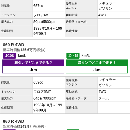
レギュラー
使用燃料
657cc
排気量
エンジン
ガソリン
フロア4AT
4WD
ミッション
駆動方式
50ps/6500rpm
-
最大出力
過給器（ターボ）
1998年10月～199
-
生産期間
燃費性能
9年09月
660 R 4WD
新車時価格
135.6
万円(税抜)
JC08
-km/L
10・15
-km/L
満タンでどこまで走る？
満タンでどこまで走る？
-km
-km
レギュラー
使用燃料
659cc
排気量
エンジン
ガソリン
フロア5MT
4WD
ミッション
駆動方式
64ps/7000rpm
ターボ
最大出力
過給器（ターボ）
1998年10月～199
-
生産期間
燃費性能
9年09月
660 R 4WD
新車時価格
143.9
万円(税抜)