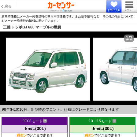
戻る
お気に入り
メニュー
新車時価格はメーカー発表当時の車両本体価格です。また基本情報など、その他の項目について
もメーカー発表時の情報に基いています。
三菱 トッポBJ 660 マーブルの燃費
1/3
98年(H10)10月、新型時のフロント。仕様はグレードにより異なります
JC08モード
10・15モード
-km/L(30L)
-km/L(30L)
満タン
でどこまで走る？
満タン
でどこまで走る？