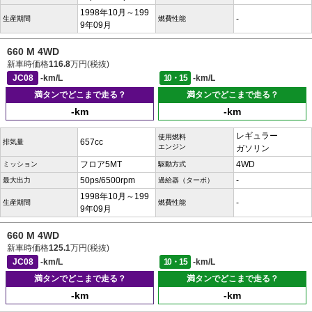
1998年10月～199
-
生産期間
燃費性能
9年09月
660 M 4WD
新車時価格
116.8
万円(税抜)
JC08
-km/L
10・15
-km/L
満タンでどこまで走る？
満タンでどこまで走る？
-km
-km
レギュラー
使用燃料
657cc
排気量
エンジン
ガソリン
フロア5MT
4WD
ミッション
駆動方式
50ps/6500rpm
-
最大出力
過給器（ターボ）
1998年10月～199
-
生産期間
燃費性能
9年09月
660 M 4WD
新車時価格
125.1
万円(税抜)
JC08
-km/L
10・15
-km/L
満タンでどこまで走る？
満タンでどこまで走る？
-km
-km