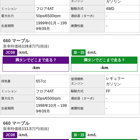
エンジン
ガソリン
フロア4AT
4WD
ミッション
駆動方式
50ps/6500rpm
-
最大出力
過給器（ターボ）
1999年01月～199
-
生産期間
燃費性能
9年09月
660 マーブル
新車時価格
119.8
万円(税抜)
JC08
-km/L
10・15
-km/L
満タンでどこまで走る？
満タンでどこまで走る？
-km
-km
レギュラー
使用燃料
657cc
排気量
エンジン
ガソリン
フロア4AT
FF
ミッション
駆動方式
50ps/6500rpm
-
最大出力
過給器（ターボ）
1998年10月～199
-
生産期間
燃費性能
9年09月
660 マーブル
新車時価格
111.5
万円(税抜)
JC08
-km/L
10・15
-km/L