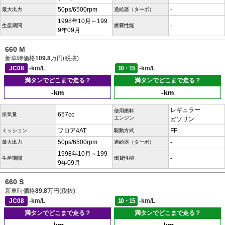
50ps/6500rpm
-
最大出力
過給器（ターボ）
1998年10月～199
-
生産期間
燃費性能
9年09月
660 M
新車時価格
109.8
万円(税抜)
JC08
-km/L
10・15
-km/L
満タンでどこまで走る？
満タンでどこまで走る？
-km
-km
レギュラー
使用燃料
657cc
排気量
エンジン
ガソリン
フロア4AT
FF
ミッション
駆動方式
50ps/6500rpm
-
最大出力
過給器（ターボ）
1998年10月～199
-
生産期間
燃費性能
9年09月
660 S
新車時価格
89.8
万円(税抜)
JC08
-km/L
10・15
-km/L
満タンでどこまで走る？
満タンでどこまで走る？