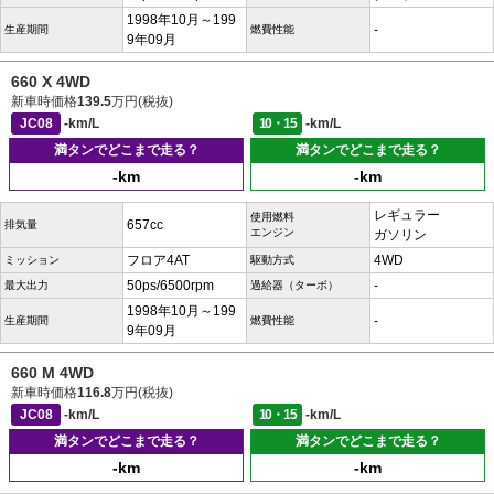
1998年10月～199
-
生産期間
燃費性能
9年09月
660 X 4WD
新車時価格
139.5
万円(税抜)
JC08
-km/L
10・15
-km/L
満タンでどこまで走る？
満タンでどこまで走る？
-km
-km
レギュラー
使用燃料
657cc
排気量
エンジン
ガソリン
フロア4AT
4WD
ミッション
駆動方式
50ps/6500rpm
-
最大出力
過給器（ターボ）
1998年10月～199
-
生産期間
燃費性能
9年09月
660 M 4WD
新車時価格
116.8
万円(税抜)
JC08
-km/L
10・15
-km/L
満タンでどこまで走る？
満タンでどこまで走る？
-km
-km