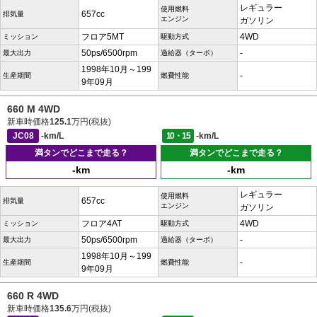
レギュラー
使用燃料
657cc
排気量
エンジン
ガソリン
フロア5MT
4WD
ミッション
駆動方式
50ps/6500rpm
-
最大出力
過給器（ターボ）
1998年10月～199
-
生産期間
燃費性能
9年09月
660 M 4WD
新車時価格
125.1
万円(税抜)
JC08
-km/L
10・15
-km/L
満タンでどこまで走る？
満タンでどこまで走る？
-km
-km
レギュラー
使用燃料
657cc
排気量
エンジン
ガソリン
フロア4AT
4WD
ミッション
駆動方式
50ps/6500rpm
-
最大出力
過給器（ターボ）
1998年10月～199
-
生産期間
燃費性能
9年09月
660 R 4WD
新車時価格
135.6
万円(税抜)