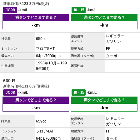
新車時価格
123.3
万円(税抜)
JC08
-km/L
10・15
-km/L
満タンでどこまで走る？
満タンでどこまで走る？
-km
-km
レギュラー
使用燃料
659cc
排気量
エンジン
ガソリン
フロア5MT
FF
ミッション
駆動方式
64ps/7000rpm
ターボ
最大出力
過給器（ターボ）
1998年10月～199
-
生産期間
燃費性能
9年09月
660 R
新車時価格
131.6
万円(税抜)
JC08
-km/L
10・15
-km/L
満タンでどこまで走る？
満タンでどこまで走る？
-km
-km
レギュラー
使用燃料
659cc
排気量
エンジン
ガソリン
フロア4AT
FF
ミッション
駆動方式
64ps/7000rpm
ターボ
最大出力
過給器（ターボ）