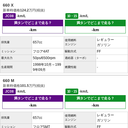
660 X
新車時価格
124.2
万円(税抜)
JC08
-km/L
10・15
-km/L
満タンでどこまで走る？
満タンでどこまで走る？
-km
-km
レギュラー
使用燃料
657cc
排気量
エンジン
ガソリン
フロア4AT
FF
ミッション
駆動方式
50ps/6500rpm
-
最大出力
過給器（ターボ）
1998年10月～199
-
生産期間
燃費性能
9年09月
660 M
新車時価格
101.5
万円(税抜)
JC08
-km/L
10・15
-km/L
満タンでどこまで走る？
満タンでどこまで走る？
-km
-km
レギュラー
使用燃料
657cc
排気量
エンジン
ガソリン
フロア5MT
FF
ミッション
駆動方式