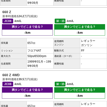
-
生産期間
燃費性能
9年09月
660 Z
新車時価格
124.2
万円(税抜)
JC08
-km/L
10・15
-km/L
満タンでどこまで走る？
満タンでどこまで走る？
-km
-km
レギュラー
使用燃料
657cc
排気量
エンジン
ガソリン
フロア4AT
FF
ミッション
駆動方式
50ps/6500rpm
-
最大出力
過給器（ターボ）
1999年01月～199
-
生産期間
燃費性能
9年09月
660 Z 4WD
新車時価格
139.5
万円(税抜)
JC08
-km/L
10・15
-km/L
満タンでどこまで走る？
満タンでどこまで走る？
-km
-km
レギュラー
使用燃料
657cc
排気量