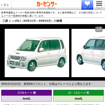
戻る
お気に入り
メニュー
新車時価格はメーカー発表当時の車両本体価格です。また基本情報など、その他の項目について
もメーカー発表時の情報に基いています。
三菱 トッポBJ（98年10月～99年09月）の燃費
1/3
98年(H10)10月、新型時のフロント。仕様はグレードにより異なります
JC08モード
10・15モード
-km/L
-km/L