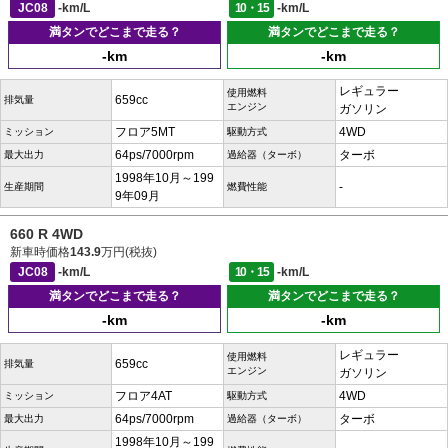
JC08
-km/L
10・15
-km/L
満タンでどこまで走る？
満タンでどこまで走る？
-km
-km
レギュラー
使用燃料
659cc
排気量
エンジン
ガソリン
フロア5MT
4WD
ミッション
駆動方式
64ps/7000rpm
ターボ
最大出力
過給器（ターボ）
1998年10月～199
-
生産期間
燃費性能
9年09月
660 R 4WD
新車時価格
143.9
万円(税抜)
JC08
-km/L
10・15
-km/L
満タンでどこまで走る？
満タンでどこまで走る？
-km
-km
レギュラー
使用燃料
659cc
排気量
エンジン
ガソリン
フロア4AT
4WD
ミッション
駆動方式
64ps/7000rpm
ターボ
最大出力
過給器（ターボ）
1998年10月～199