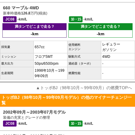
660 マーブル 4WD
新車時価格
126.8
万円(税抜)
JC08
-km/L
10・15
-km/L
満タンでどこまで走る？
満タンでどこまで走る？
-km
-km
レギュラー
使用燃料
657cc
排気量
エンジン
ガソリン
フロア5MT
4WD
ミッション
駆動方式
50ps/6500rpm
-
最大出力
過給器（ターボ）
1998年10月～199
-
生産期間
燃費性能
9年09月
▲トッポBJ（98年10月～99年09月）の燃費TOPへ
トッポBJ（98年10月～99年09月モデル）の他のマイナーチェンジ一
覧
2002年09月～2003年07月モデル
装備の充実とグレードの整理
JC08
-km/L
10・15
-km/L