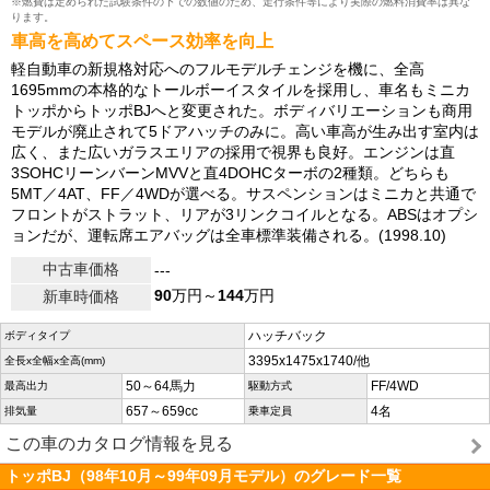
※燃費は定められた試験条件の下での数値のため、走行条件等により実際の燃料消費率は異な
ります。
車高を高めてスペース効率を向上
軽自動車の新規格対応へのフルモデルチェンジを機に、全高
1695mmの本格的なトールボーイスタイルを採用し、車名もミニカ
トッポからトッポBJへと変更された。ボディバリエーションも商用
モデルが廃止されて5ドアハッチのみに。高い車高が生み出す室内は
広く、また広いガラスエリアの採用で視界も良好。エンジンは直
3SOHCリーンバーンMVVと直4DOHCターボの2種類。どちらも
5MT／4AT、FF／4WDが選べる。サスペンションはミニカと共通で
フロントがストラット、リアが3リンクコイルとなる。ABSはオプシ
ョンだが、運転席エアバッグは全車標準装備される。(1998.10)
中古車価格
---
90
万円～
144
万円
新車時価格
ハッチバック
ボディタイプ
3395x1475x1740/他
全長x全幅x全高(mm)
50～64馬力
FF/4WD
最高出力
駆動方式
657～659cc
4名
排気量
乗車定員
この車のカタログ情報を見る
トッポBJ（98年10月～99年09月モデル）のグレード一覧