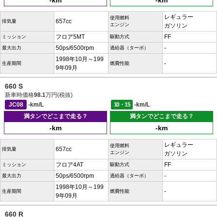
-km
-km
レギュラー
使用燃料
657cc
排気量
エンジン
ガソリン
フロア5MT
FF
ミッション
駆動方式
50ps/6500rpm
-
最大出力
過給器（ターボ）
1998年10月～199
-
生産期間
燃費性能
9年09月
660 S
新車時価格
98.1
万円(税抜)
JC08
-km/L
10・15
-km/L
満タンでどこまで走る？
満タンでどこまで走る？
-km
-km
レギュラー
使用燃料
657cc
排気量
エンジン
ガソリン
フロア4AT
FF
ミッション
駆動方式
50ps/6500rpm
-
最大出力
過給器（ターボ）
1998年10月～199
-
生産期間
燃費性能
9年09月
660 R