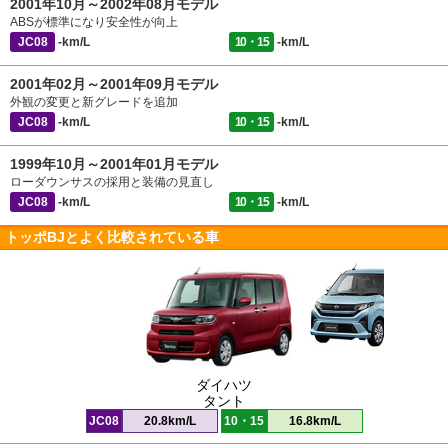
2001年10月～2002年08月モデル
ABSが標準になり安全性が向上
JC08
-km/L
10・15
-km/L
2001年02月～2001年09月モデル
外観の変更と新グレードを追加
JC08
-km/L
10・15
-km/L
1999年10月～2001年01月モデル
ローダウンサスの採用と装備の見直し
JC08
-km/L
10・15
-km/L
トッポBJとよく比較されている車
ダイハツ
タント
JC08
20.8km/L
10・15
16.8km/L