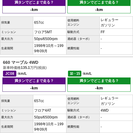
満タンでどこまで走る？
満タンでどこまで走る？
-km
-km
レギュラー
使用燃料
657cc
排気量
エンジン
ガソリン
フロア5MT
FF
ミッション
駆動方式
50ps/6500rpm
-
最大出力
過給器（ターボ）
1998年10月～199
-
生産期間
燃費性能
9年09月
660 マーブル 4WD
新車時価格
135.1
万円(税抜)
JC08
-km/L
10・15
-km/L
満タンでどこまで走る？
満タンでどこまで走る？
-km
-km
レギュラー
使用燃料
657cc
排気量
エンジン
ガソリン
フロア4AT
4WD
ミッション
駆動方式
50ps/6500rpm
-
最大出力
過給器（ターボ）
1998年10月～199
-
生産期間
燃費性能
9年09月