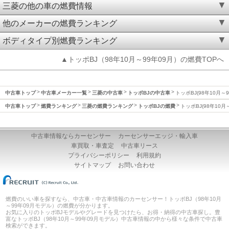
三菱の他の車の燃費情報
他のメーカーの燃費ランキング
ボディタイプ別燃費ランキング
▲トッポBJ（98年10月～99年09月）の燃費TOPへ
中古車トップ
中古車メーカー一覧
三菱の中古車
トッポBJの中古車
トッポBJ(98年10月～
中古車トップ
燃費ランキング
三菱の燃費ランキング
トッポBJの燃費
トッポBJ(98年10月
中古車情報ならカーセンサー
カーセンサーエッジ・輸入車
車買取・車査定
中古車リース
プライバシーポリシー
利用規約
サイトマップ
お問い合わせ
燃費のいい車を探すなら、中古車・中古車情報のカーセンサー！トッポBJ（98年10月
～99年09月モデル）の燃費が分かります。
お気に入りのトッポBJモデルやグレードを見つけたら、お得・納得の中古車探し。豊
富なトッポBJ（98年10月～99年09月モデル）中古車情報の中から様々な条件で中古車
検索ができます。