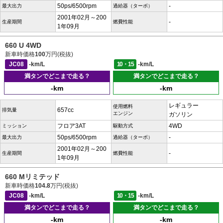
50ps/6500rpm
-
最大出力
過給器（ターボ）
2001年02月～200
-
生産期間
燃費性能
1年09月
660 U 4WD
新車時価格
100
万円(税抜)
JC08
-km/L
10・15
-km/L
満タンでどこまで走る？
満タンでどこまで走る？
-km
-km
レギュラー
使用燃料
657cc
排気量
エンジン
ガソリン
フロア3AT
4WD
ミッション
駆動方式
50ps/6500rpm
-
最大出力
過給器（ターボ）
2001年02月～200
-
生産期間
燃費性能
1年09月
660 Mリミテッド
新車時価格
104.8
万円(税抜)
JC08
-km/L
10・15
-km/L
満タンでどこまで走る？
満タンでどこまで走る？
-km
-km