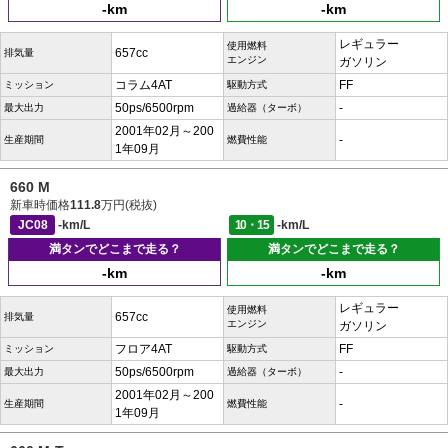
-km
-km
レギュラー
使用燃料
657cc
排気量
エンジン
ガソリン
コラム4AT
FF
ミッション
駆動方式
50ps/6500rpm
-
最大出力
過給器（ターボ）
2001年02月～200
-
生産期間
燃費性能
1年09月
660 M
新車時価格
111.8
万円(税抜)
JC08
-km/L
10・15
-km/L
満タンでどこまで走る？
満タンでどこまで走る？
-km
-km
レギュラー
使用燃料
657cc
排気量
エンジン
ガソリン
フロア4AT
FF
ミッション
駆動方式
50ps/6500rpm
-
最大出力
過給器（ターボ）
2001年02月～200
-
生産期間
燃費性能
1年09月