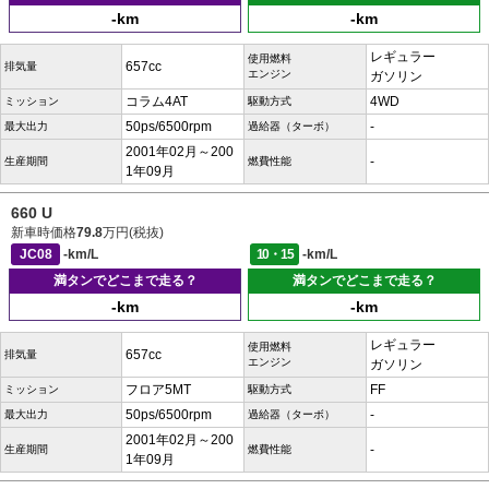
-km
-km
レギュラー
使用燃料
657cc
排気量
エンジン
ガソリン
コラム4AT
4WD
ミッション
駆動方式
50ps/6500rpm
-
最大出力
過給器（ターボ）
2001年02月～200
-
生産期間
燃費性能
1年09月
660 U
新車時価格
79.8
万円(税抜)
JC08
-km/L
10・15
-km/L
満タンでどこまで走る？
満タンでどこまで走る？
-km
-km
レギュラー
使用燃料
657cc
排気量
エンジン
ガソリン
フロア5MT
FF
ミッション
駆動方式
50ps/6500rpm
-
最大出力
過給器（ターボ）
2001年02月～200
-
生産期間
燃費性能
1年09月