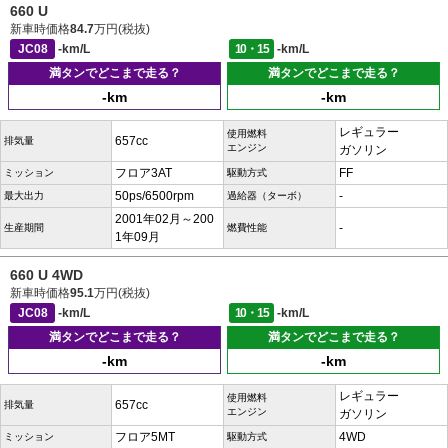
660 U
新車時価格
84.7
万円(税抜)
JC08
-km/L
10・15
-km/L
満タンでどこまで走る？
満タンでどこまで走る？
-km
-km
レギュラー
使用燃料
657cc
排気量
エンジン
ガソリン
フロア3AT
FF
ミッション
駆動方式
50ps/6500rpm
-
最大出力
過給器（ターボ）
2001年02月～200
-
生産期間
燃費性能
1年09月
660 U 4WD
新車時価格
95.1
万円(税抜)
JC08
-km/L
10・15
-km/L
満タンでどこまで走る？
満タンでどこまで走る？
-km
-km
レギュラー
使用燃料
657cc
排気量
エンジン
ガソリン
フロア5MT
4WD
ミッション
駆動方式