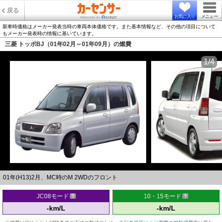
戻る
お気に入り
メニュー
新車時価格はメーカー発表当時の車両本体価格です。また基本情報など、その他の項目について
もメーカー発表時の情報に基いています。
三菱 トッポBJ（01年02月～01年09月）の燃費
1/4
01年(H13)2月、MC時のM 2WDのフロント
JC08モード
10・15モード
-km/L
-km/L