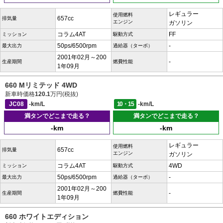
レギュラー
使用燃料
657cc
排気量
エンジン
ガソリン
コラム4AT
FF
ミッション
駆動方式
50ps/6500rpm
-
最大出力
過給器（ターボ）
2001年02月～200
-
生産期間
燃費性能
1年09月
660 Mリミテッド 4WD
新車時価格
120.1
万円(税抜)
JC08
-km/L
10・15
-km/L
満タンでどこまで走る？
満タンでどこまで走る？
-km
-km
レギュラー
使用燃料
657cc
排気量
エンジン
ガソリン
コラム4AT
4WD
ミッション
駆動方式
50ps/6500rpm
-
最大出力
過給器（ターボ）
2001年02月～200
-
生産期間
燃費性能
1年09月
660 ホワイトエディション