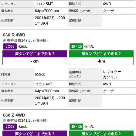
フロア5MT
4WD
ミッション
駆動方式
64ps/7000rpm
ターボ
最大出力
過給器（ターボ）
2001年02月～200
-
生産期間
燃費性能
1年09月
660 R 4WD
新車時価格
147.3
万円(税抜)
JC08
-km/L
10・15
-km/L
満タンでどこまで走る？
満タンでどこまで走る？
-km
-km
レギュラー
使用燃料
659cc
排気量
エンジン
ガソリン
コラム4AT
4WD
ミッション
駆動方式
64ps/7000rpm
ターボ
最大出力
過給器（ターボ）
2001年02月～200
-
生産期間
燃費性能
1年09月
660 Z 4WD
新車時価格
141.3
万円(税抜)
JC08
-km/L
10・15
-km/L
満タンでどこまで走る？
満タンでどこまで走る？