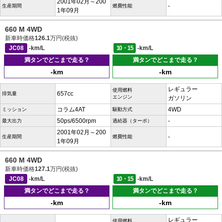
2001年02月～200
-
生産期間
燃費性能
1年09月
660 M 4WD
新車時価格
126.1
万円(税抜)
JC08
-km/L
10・15
-km/L
満タンでどこまで走る？
満タンでどこまで走る？
-km
-km
レギュラー
使用燃料
657cc
排気量
エンジン
ガソリン
コラム4AT
4WD
ミッション
駆動方式
50ps/6500rpm
-
最大出力
過給器（ターボ）
2001年02月～200
-
生産期間
燃費性能
1年09月
660 M 4WD
新車時価格
127.1
万円(税抜)
JC08
-km/L
10・15
-km/L
満タンでどこまで走る？
満タンでどこまで走る？
-km
-km
レギュラー
使用燃料