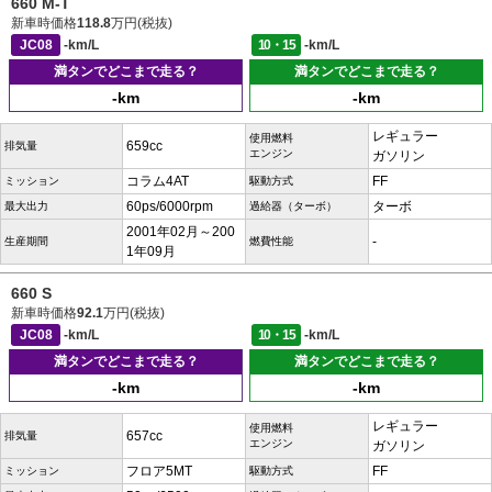
660 M-T
新車時価格
118.8
万円(税抜)
JC08
-km/L
10・15
-km/L
満タンでどこまで走る？
満タンでどこまで走る？
-km
-km
レギュラー
使用燃料
659cc
排気量
エンジン
ガソリン
コラム4AT
FF
ミッション
駆動方式
60ps/6000rpm
ターボ
最大出力
過給器（ターボ）
2001年02月～200
-
生産期間
燃費性能
1年09月
660 S
新車時価格
92.1
万円(税抜)
JC08
-km/L
10・15
-km/L
満タンでどこまで走る？
満タンでどこまで走る？
-km
-km
レギュラー
使用燃料
657cc
排気量
エンジン
ガソリン
フロア5MT
FF
ミッション
駆動方式