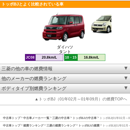
トッポBJとよく比較されている車
ダイハツ
タント
JC08
20.8km/L
10・15
16.8km/L
三菱の他の車の燃費情報
他のメーカーの燃費ランキング
ボディタイプ別燃費ランキング
▲トッポBJ（01年02月～01年09月）の燃費TOPへ
中古車トップ
中古車メーカー一覧
三菱の中古車
トッポBJの中古車
トッポBJ(01年02月～
中古車トップ
燃費ランキング
三菱の燃費ランキング
トッポBJの燃費
トッポBJ(01年02月