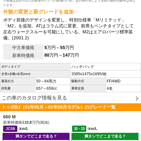
※燃費は定められた試験条件の下での数値のため、走行条件等により実際の燃料消費率は異な
ります。
外観の変更と新グレードを追加
ボディ前後のデザインを変更し、特別仕様車「Mリミテッド」
「M2」を追加。ATはコラム式に変更、前席もベンチタイプとして
左右ウォークスルーを可能にしている。M2はエアロパーツ標準装
備。(2001.2)
中古車価格
5
万円～
55
万円
80
万円～
147
万円
新車時価格
ハッチバック
ボディタイプ
3395x1475x1695/他
全長x全幅x全高(mm)
50～64馬力
FF/4WD
最高出力
駆動方式
657～659cc
4名
排気量
乗車定員
この車のカタログ情報を見る
トッポBJ（01年02月～01年09月モデル）のグレード一覧
660 M
新車時価格
110.8
万円(税抜)
JC08
-km/L
10・15
-km/L
満タンでどこまで走る？
満タンでどこまで走る？