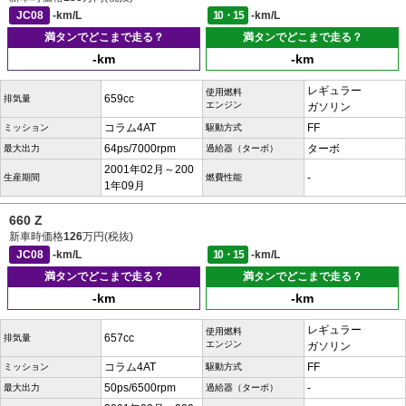
JC08
-km/L
10・15
-km/L
満タンでどこまで走る？
満タンでどこまで走る？
-km
-km
レギュラー
使用燃料
659cc
排気量
エンジン
ガソリン
コラム4AT
FF
ミッション
駆動方式
64ps/7000rpm
ターボ
最大出力
過給器（ターボ）
2001年02月～200
-
生産期間
燃費性能
1年09月
660 Z
新車時価格
126
万円(税抜)
JC08
-km/L
10・15
-km/L
満タンでどこまで走る？
満タンでどこまで走る？
-km
-km
レギュラー
使用燃料
657cc
排気量
エンジン
ガソリン
コラム4AT
FF
ミッション
駆動方式
50ps/6500rpm
-
最大出力
過給器（ターボ）