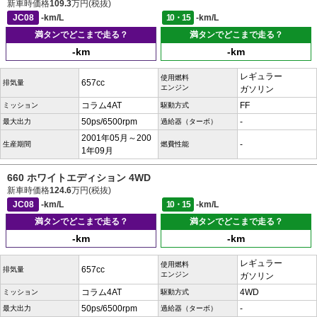
新車時価格
109.3
万円(税抜)
JC08
-km/L
10・15
-km/L
満タンでどこまで走る？
満タンでどこまで走る？
-km
-km
レギュラー
使用燃料
657cc
排気量
エンジン
ガソリン
コラム4AT
FF
ミッション
駆動方式
50ps/6500rpm
-
最大出力
過給器（ターボ）
2001年05月～200
-
生産期間
燃費性能
1年09月
660 ホワイトエディション 4WD
新車時価格
124.6
万円(税抜)
JC08
-km/L
10・15
-km/L
満タンでどこまで走る？
満タンでどこまで走る？
-km
-km
レギュラー
使用燃料
657cc
排気量
エンジン
ガソリン
コラム4AT
4WD
ミッション
駆動方式
50ps/6500rpm
-
最大出力
過給器（ターボ）