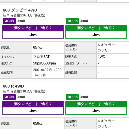
660 グッピー 4WD
新車時価格
116.3
万円(税抜)
JC08
-km/L
10・15
-km/L
満タンでどこまで走る？
満タンでどこまで走る？
-km
-km
レギュラー
使用燃料
657cc
排気量
エンジン
ガソリン
フロア3AT
4WD
ミッション
駆動方式
50ps/6500rpm
-
最大出力
過給器（ターボ）
2001年02月～200
-
生産期間
燃費性能
1年09月
660 R 4WD
新車時価格
138.2
万円(税抜)
JC08
-km/L
10・15
-km/L
満タンでどこまで走る？
満タンでどこまで走る？
-km
-km
レギュラー
使用燃料
659cc
排気量
エンジン
ガソリン