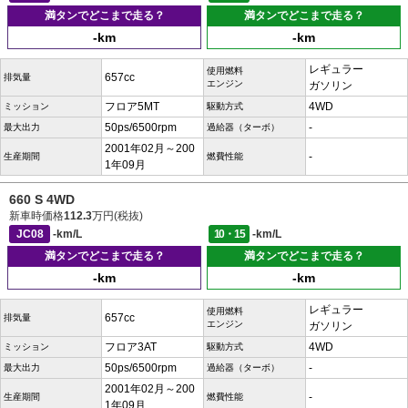
満タンでどこまで走る？
満タンでどこまで走る？
-km
-km
レギュラー
使用燃料
657cc
排気量
エンジン
ガソリン
フロア5MT
4WD
ミッション
駆動方式
50ps/6500rpm
-
最大出力
過給器（ターボ）
2001年02月～200
-
生産期間
燃費性能
1年09月
660 S 4WD
新車時価格
112.3
万円(税抜)
JC08
-km/L
10・15
-km/L
満タンでどこまで走る？
満タンでどこまで走る？
-km
-km
レギュラー
使用燃料
657cc
排気量
エンジン
ガソリン
フロア3AT
4WD
ミッション
駆動方式
50ps/6500rpm
-
最大出力
過給器（ターボ）
2001年02月～200
-
生産期間
燃費性能
1年09月