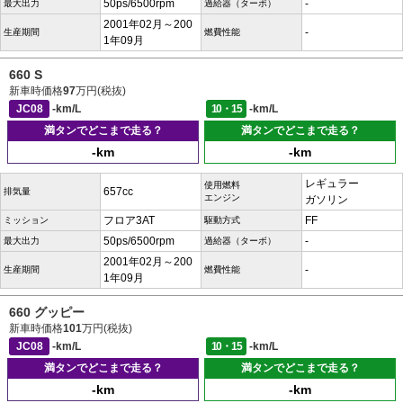
50ps/6500rpm
-
最大出力
過給器（ターボ）
2001年02月～200
-
生産期間
燃費性能
1年09月
660 S
新車時価格
97
万円(税抜)
JC08
-km/L
10・15
-km/L
満タンでどこまで走る？
満タンでどこまで走る？
-km
-km
レギュラー
使用燃料
657cc
排気量
エンジン
ガソリン
フロア3AT
FF
ミッション
駆動方式
50ps/6500rpm
-
最大出力
過給器（ターボ）
2001年02月～200
-
生産期間
燃費性能
1年09月
660 グッピー
新車時価格
101
万円(税抜)
JC08
-km/L
10・15
-km/L
満タンでどこまで走る？
満タンでどこまで走る？
-km
-km