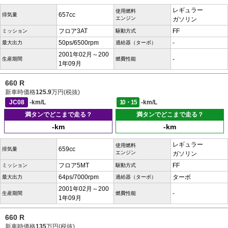
レギュラー
使用燃料
657cc
排気量
エンジン
ガソリン
フロア3AT
FF
ミッション
駆動方式
50ps/6500rpm
-
最大出力
過給器（ターボ）
2001年02月～200
-
生産期間
燃費性能
1年09月
660 R
新車時価格
125.9
万円(税抜)
JC08
-km/L
10・15
-km/L
満タンでどこまで走る？
満タンでどこまで走る？
-km
-km
レギュラー
使用燃料
659cc
排気量
エンジン
ガソリン
フロア5MT
FF
ミッション
駆動方式
64ps/7000rpm
ターボ
最大出力
過給器（ターボ）
2001年02月～200
-
生産期間
燃費性能
1年09月
660 R
新車時価格
135
万円(税抜)