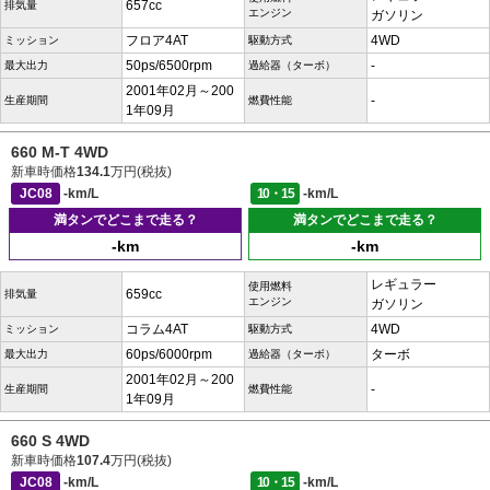
657cc
排気量
エンジン
ガソリン
フロア4AT
4WD
ミッション
駆動方式
50ps/6500rpm
-
最大出力
過給器（ターボ）
2001年02月～200
-
生産期間
燃費性能
1年09月
660 M-T 4WD
新車時価格
134.1
万円(税抜)
JC08
-km/L
10・15
-km/L
満タンでどこまで走る？
満タンでどこまで走る？
-km
-km
レギュラー
使用燃料
659cc
排気量
エンジン
ガソリン
コラム4AT
4WD
ミッション
駆動方式
60ps/6000rpm
ターボ
最大出力
過給器（ターボ）
2001年02月～200
-
生産期間
燃費性能
1年09月
660 S 4WD
新車時価格
107.4
万円(税抜)
JC08
-km/L
10・15
-km/L