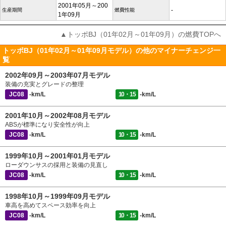
2001年05月～200
-
生産期間
燃費性能
1年09月
▲トッポBJ（01年02月～01年09月）の燃費TOPへ
トッポBJ（01年02月～01年09月モデル）の他のマイナーチェンジ一
覧
2002年09月～2003年07月モデル
装備の充実とグレードの整理
JC08
-km/L
10・15
-km/L
2001年10月～2002年08月モデル
ABSが標準になり安全性が向上
JC08
-km/L
10・15
-km/L
1999年10月～2001年01月モデル
ローダウンサスの採用と装備の見直し
JC08
-km/L
10・15
-km/L
1998年10月～1999年09月モデル
車高を高めてスペース効率を向上
JC08
-km/L
10・15
-km/L