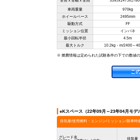
全長 x 全幅 x 全高
3395x1475x178
車両重量
970kg
ホイールベース
2495mm
駆動方式
FF
ミッション位置
インパネ
最小回転半径
4.5m
最大トルク
10.2kg・m/2400～4
※ 燃費情報は定められた試験条件の下での数値
こ
eKスペース（22年09月～23年04月モ
排気量/使用燃料・エンジン/ミッション/新車時
グレード名
排気量