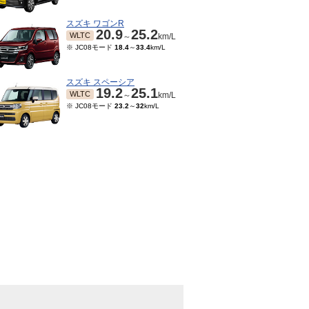
スズキ ワゴンR
20.9
25.2
WLTC
～
km/L
※ JC08モード
18.4
～
33.4
km/L
スズキ スペーシア
19.2
25.1
WLTC
～
km/L
※ JC08モード
23.2
～
32
km/L