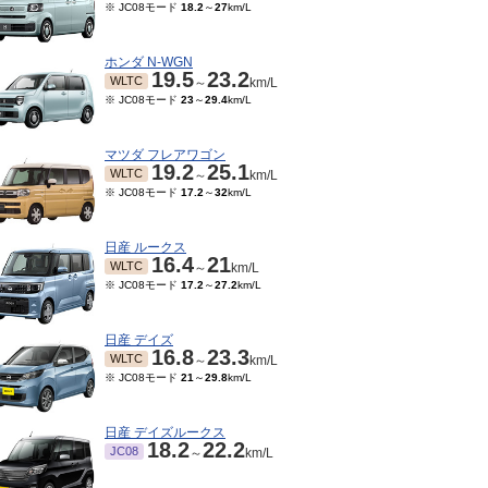
※ JC08モード
18.2
～
27
km/L
ホンダ N-WGN
19.5
23.2
WLTC
～
km/L
※ JC08モード
23
～
29.4
km/L
マツダ フレアワゴン
19.2
25.1
WLTC
～
km/L
※ JC08モード
17.2
～
32
km/L
日産 ルークス
16.4
21
WLTC
～
km/L
※ JC08モード
17.2
～
27.2
km/L
日産 デイズ
16.8
23.3
WLTC
～
km/L
※ JC08モード
21
～
29.8
km/L
日産 デイズルークス
18.2
22.2
JC08
～
km/L