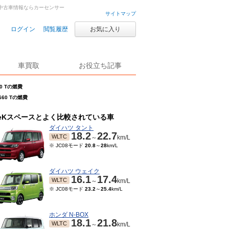
古車・中古車情報ならカーセンサー
サイトマップ
ログイン
閲覧履歴
お気に入り
車買取
お役立ち記事
0 Tの燃費
660 Tの燃費
eKスペースとよく比較されている車
ダイハツ タント
18.2
22.7
WLTC
～
km/L
※ JC08モード
20.8
～
28
km/L
ダイハツ ウェイク
16.1
17.4
WLTC
～
km/L
※ JC08モード
23.2
～
25.4
km/L
ホンダ N-BOX
18.1
21.8
WLTC
～
km/L