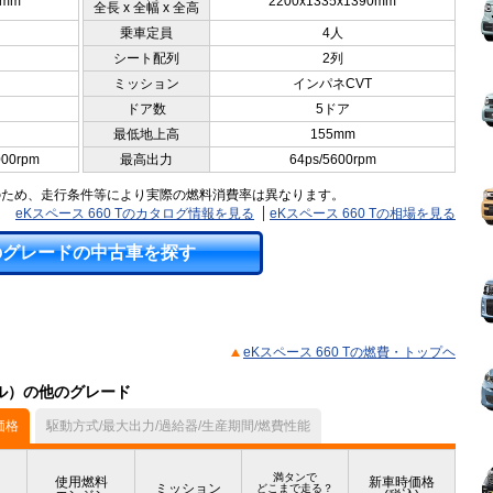
0mm
2200x1335x1390mm
全長 x 全幅 x 全高
乗車定員
4人
シート配列
2列
ミッション
インパネCVT
ドア数
5ドア
最低地上高
155mm
000rpm
最高出力
64ps/5600rpm
のため、走行条件等により実際の燃料消費率は異なります。
eKスペース 660 Tのカタログ情報を見る
eKスペース 660 Tの相場を見る
のグレードの中古車を探す
eKスペース 660 Tの燃費・トップヘ
デル）の他のグレード
価格
駆動方式/最大出力/過給器/生産期間/燃費性能
満タンで
使用燃料
新車時価格
ミッション
どこまで走る？