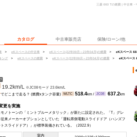
三菱 660 Tの燃費 | 中
カタログ
中古車販売店
保険/ローン/他
車
>
eKスペースの中古車
>
eKスペース(22年09月～23年04月)の燃費
>
eKスペース 66
キング
>
eKスペースの燃費
>
eKスペース(22年09月～23年04月)の燃費
>
eKスペース 
？
19.2km/L
※JC08モード 23.6km/L
ン
518.4
637.2
WLTC
JC08
でどこまで走る？ (燃費xタンク容量)
km /
km
変更を実施
にモノトーンの「ミントブルーメタリック」が新たに設定された。「T」グレ
、従来メーカーオプションとしていた「運転席側電動スライドドア（ハンズフ
トスライドドア）」が標準装備されている。（2022.9）
室内