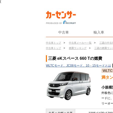
{
中古車
輸入車
中古車トップ
>
中古車メーカー一覧
>
三菱の中古
中古車トップ
>
燃費ランキング
>
三菱の燃費ラン
三菱 eKスペース 660 Tの燃費
WLTCモード、JC08モード、10・15モードとは
WLTC
満タ
小規模
外板色
ードに
リーオー