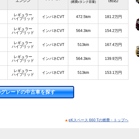
エンジン
(税込)
(燃費xタンク容量)
レギュラー
インパネCVT
472.5km
181.2
万円
ハイブリッド
レギュラー
インパネCVT
564.3km
154.2
万円
ハイブリッド
レギュラー
インパネCVT
513km
167.4
万円
ハイブリッド
レギュラー
インパネCVT
564.3km
139.9
万円
ハイブリッド
レギュラー
インパネCVT
513km
153.1
万円
ハイブリッド
のグレードの中古車を探す
eKスペース 660 Tの燃費・トップヘ