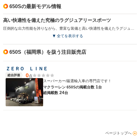
-
-
-
燃費
650Sの最新モデル情報
高い快適性を備えた究極のラグジュアリースポーツ
圧倒的な出力性能を誇りながら、豊富な装備と高い快適性を備えたラグジュアリースポーツ。他のマクラーレン車と同様にカーボン製キャビンを核とするシャシーが採用され、ドライビングダイナミクスや、機敏に反応するステアリング、卓越した乗り心地を実現している。エクステリアは、最上級モデルP1と似たフロントマスクが特徴。上方に跳ね上がるバタフライドアが採用されている。エンジンは最高出力650ps／最大トルク678N・mを発生する3.8L V8ツインターボで、組み合わされるミッションはツインクラッチ式の7速ATとなる（2014.4）
排気量
3799cc
3799cc
3799cc
全てを表示する
駆動方式
MR
MR
MR
650S（福岡県）を扱う注目販売店
ＺＥＲＯ ＬＩＮＥ
0
総合評価
点
スーパーカー/厳選輸入車の専門店です！
1
マクラーレン 650Sの
掲載台数
台
24
総掲載数
台
ページトップへ