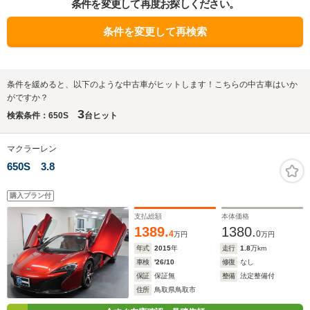
条件を変更して再度お探しください。
条件を変更して再検索
条件を緩めると、以下のような中古車がヒットします！こちらの中古車はいか
がですか？
3
検索条件：650S
台ヒット
マクラーレン
650S 3.8
購入プラン付
支払総額
本体価格
1389.
1380.
4
0
万円
万円
年式
2015
年
走行
1.8
万km
車検
'26/10
修復
なし
保証
保証無
整備
法定整備付
住所
鳥取県鳥取市