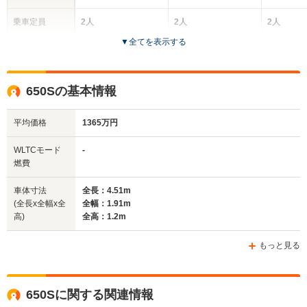
乗車定員
2人
2人
2人
▼
全てを表示する
ドア数
3ドア
2ドア
2ドア
全高
全高
全
650Sの基本情報
1.2m
1.2m
1
平均価格
1365万円
全幅
全幅
全
WLTCモード
-
サイズ
1.91m
1.91m
1.
燃費
全長
全長
(全長x全幅x全高)
4.53m
4.51m
4.
車体寸法
全長：4.51m
(全長x全幅x全
全幅：1.91m
高)
全高：1.2m
ホイールベース
ホイールベース
ホイー
-m
-m
もっと見る
650Sに関する関連情報
WLTCモード