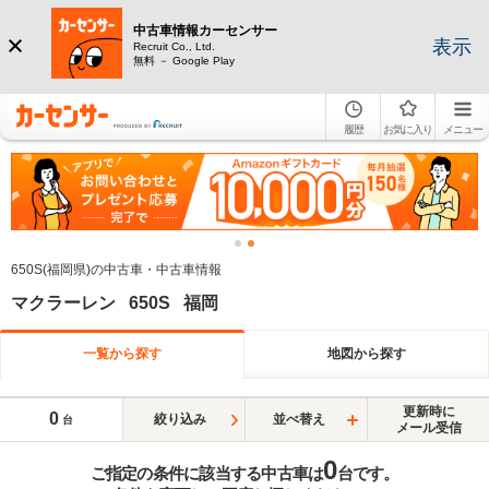
中古車情報カーセンサー
表示
Recruit Co., Ltd.
無料 － Google Play
履歴
お気に入り
メニュー
650S(福岡県)の中古車・中古車情報
マクラーレン 650S 福岡
一覧から探す
地図から探す
更新時に
0
絞り込み
並べ替え
台
メール受信
0
ご指定の条件に該当する中古車は
台です。