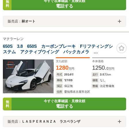
今すぐ在庫確認・見積依頼
無
電話する
料
販売店：
林オート
マクラーレン
650S 3.8 650S カーボンブレーキ Fリフティングシ
ステム アクティブウイング バックカメラ
MERIDIANサウンドシステム スマートキー ETC 電
支払総額
本体価格
動格納ミラー
1280
1250.
0
万円
万円
年式
2014
年
走行
3.0
万km
車検
'27/09
修復
なし
保証
保証無
整備
法定整備無
住所
愛知県名古屋市北区
今すぐ在庫確認・見積依頼
無
電話する
料
販売店：
ＬＡＳＰＥＲＡＮＺＡ ラスペランザ