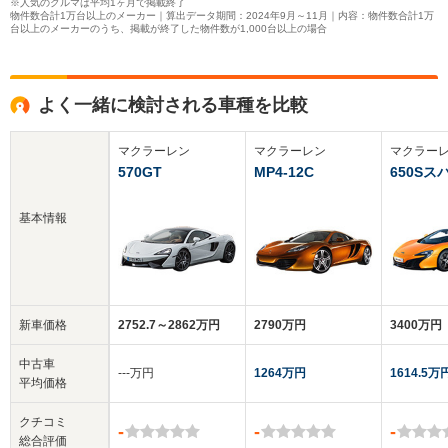
※人気のクルマは平均1ヶ月で掲載終了
物件数合計1万台以上のメーカー｜算出データ期間：2024年9月～11月｜内容：物件数合計1万
台以上のメーカーのうち、掲載が終了した物件数が1,000台以上の場合
よく一緒に検討される車種を比較
マクラーレン
マクラーレン
マクラー
570GT
MP4-12C
650Sス
基本情報
新車価格
2752.7～2862万円
2790万円
3400万円
中古車
‐‐‐万円
1264万円
1614.5万
平均価格
クチコミ
-
-
-
総合評価