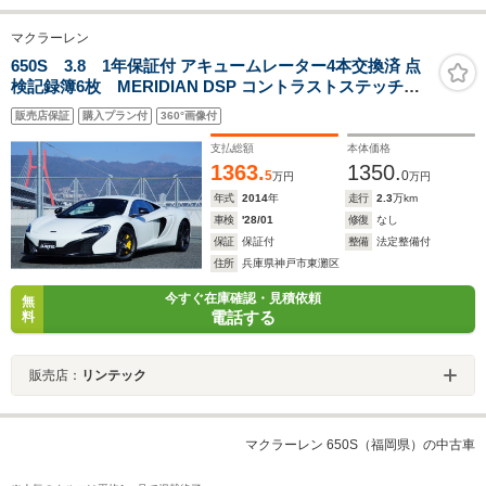
マクラーレン
650S 3.8 1年保証付 アキュームレーター4本交換済 点
検記録簿6枚 MERIDIAN DSP コントラストステッチダ
ッシュホード・ステアリング アルカンターラインテリア
販売店保証
購入プラン付
360°画像付
カーボンセラミックブレーキ スペシャルカラーキャリパ
ー
支払総額
本体価格
1363.
1350.
5
0
万円
万円
年式
2014
年
走行
2.3
万km
車検
'28/01
修復
なし
保証
保証付
整備
法定整備付
住所
兵庫県神戸市東灘区
今すぐ在庫確認・見積依頼
無
電話する
料
販売店：
リンテック
マクラーレン 650S（福岡県）の中古車