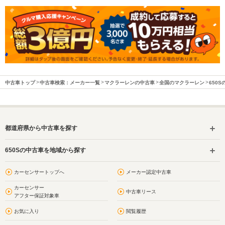
中古車トップ
中古車検索：メーカー一覧
マクラーレンの中古車
全国のマクラーレン
650
都道府県から中古車を探す
650Sの中古車を地域から探す
カーセンサートップへ
メーカー認定中古車
カーセンサー
中古車リース
アフター保証対象車
お気に入り
閲覧履歴