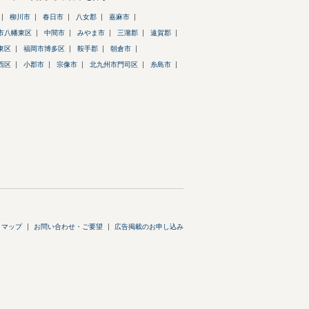
柳川市
春日市
八女郡
嘉麻市
市八幡東区
中間市
みやま市
三潴郡
遠賀郡
東区
福岡市博多区
鞍手郡
朝倉市
西区
小郡市
宗像市
北九州市門司区
糸島市
トマップ
お問い合わせ・ご要望
広告掲載のお申し込み