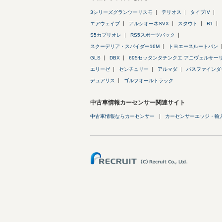
3シリーズグランツーリスモ
テリオス
タイプIV
エアウェイブ
アルシオーネSVX
スタウト
R1
S5カブリオレ
RS5スポーツバック
スクーデリア・スパイダー16M
トヨエースルートバン
GLS
DBX
695セッタンタチンクエ アニヴェルサー
エリーゼ
センチュリー
アルマダ
パスファインダ
デュアリス
ゴルフオールトラック
中古車情報カーセンサー関連サイト
中古車情報ならカーセンサー
カーセンサーエッジ・輸