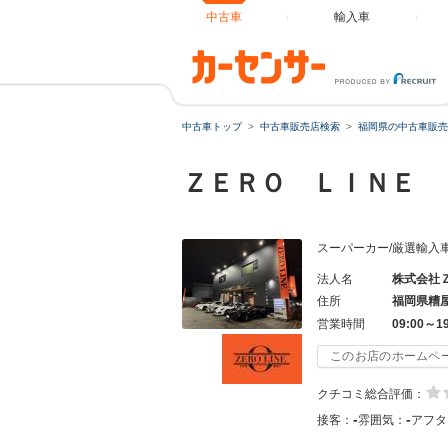
中古車
輸入車
中古車トップ
中古車販売店検索
福岡県の中古車販売
ＺＥＲＯ ＬＩＮＥ
スーパーカー/厳選輸入
法人名
株式会社
住所
福岡県糟
営業時間
09:00～1
このお店のホームペ
クチコミ総合評価：
-
-
接客：
雰囲気：
アフタ