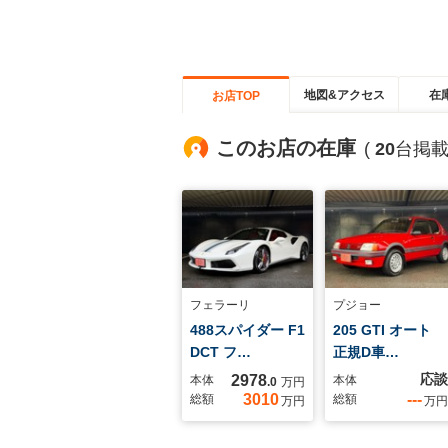
地図&アクセス
在
お店TOP
このお店の在庫
(
20
台掲載
フェラーリ
プジョー
488スパイダー F1
205 GTI オート
DCT フ…
正規D車…
応談
2978
本体
本体
.0
万円
3010
---
総額
総額
万円
万円