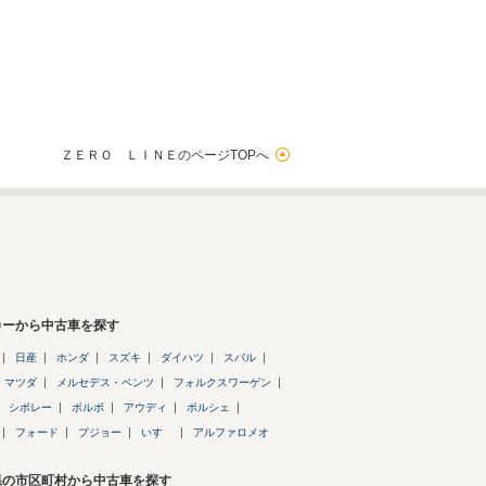
ＺＥＲＯ ＬＩＮＥのページTOPへ
カーから中古車を探す
日産
ホンダ
スズキ
ダイハツ
スバル
マツダ
メルセデス・ベンツ
フォルクスワーゲン
シボレー
ボルボ
アウディ
ポルシェ
フォード
プジョー
いすゞ
アルファロメオ
県の市区町村から中古車を探す