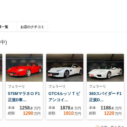
庫一覧
お店のクチコミ
中)
フェラーリ
フェラーリ
フェラーリ
575Mマラネロ F1
GTC4ルッソ T ビ
360スパイダー F1
正規D車…
アンコイ…
正規D…
1258
1878
1188
本体
本体
本体
.0
万円
.0
万円
.0
万円
1290
1910
1220
総額
総額
総額
万円
万円
万円