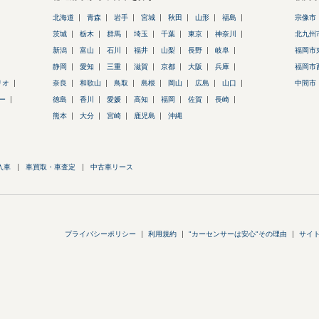
北海道
青森
岩手
宮城
秋田
山形
福島
宗像市
茨城
栃木
群馬
埼玉
千葉
東京
神奈川
北九州
新潟
富山
石川
福井
山梨
長野
岐阜
福岡市
静岡
愛知
三重
滋賀
京都
大阪
兵庫
福岡市
リオ
奈良
和歌山
鳥取
島根
岡山
広島
山口
中間市
ー
徳島
香川
愛媛
高知
福岡
佐賀
長崎
熊本
大分
宮崎
鹿児島
沖縄
入車
車買取・車査定
中古車リース
プライバシーポリシー
利用規約
"カーセンサーは安心"その理由
サイ