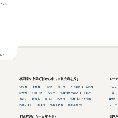
さい。
福岡県の市区町村から中古車販売店を探す
メー
遠賀郡
小郡市
中間市
直方市
うきは市
嘉麻市
トヨタ
朝倉郡
那珂川市
古賀市
北九州市門司区
京都郡
三菱
豊前市
飯塚市
春日市
鞍手郡
北九州市小倉北区
BMW
福岡市東区
田川郡
福岡市西区
福岡市早良区
ジープ
都道府県から中古車を探す
福岡