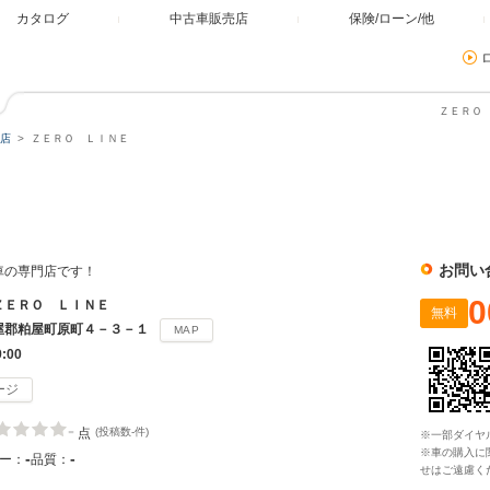
カタログ
中古車販売店
保険/ローン/他
ＺＥＲＯ 
店
ＺＥＲＯ ＬＩＮＥ
お問い
車の専門店です！
0
ＺＥＲＯ ＬＩＮＥ
無料
屋郡粕屋町原町４－３－１
MAP
9:00
ージ
-
点
(投稿数-件)
※一部ダイヤ
※車の購入に
-
-
ー：
品質：
せはご遠慮く