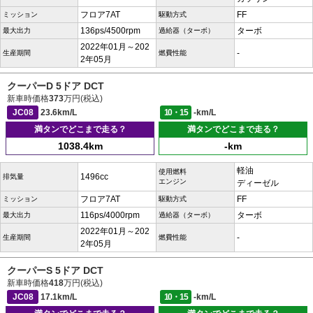
フロア7AT
FF
ミッション
駆動方式
136ps/4500rpm
ターボ
最大出力
過給器（ターボ）
2022年01月～202
-
生産期間
燃費性能
2年05月
クーパーD 5ドア DCT
新車時価格
373
万円(税込)
JC08
23.6km/L
10・15
-km/L
満タンでどこまで走る？
満タンでどこまで走る？
1038.4km
-km
軽油
使用燃料
1496cc
排気量
エンジン
ディーゼル
フロア7AT
FF
ミッション
駆動方式
116ps/4000rpm
ターボ
最大出力
過給器（ターボ）
2022年01月～202
-
生産期間
燃費性能
2年05月
クーパーS 5ドア DCT
新車時価格
418
万円(税込)
JC08
17.1km/L
10・15
-km/L