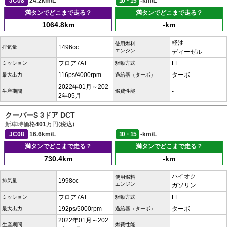
JC08
24.2km/L
10・15
-km/L
満タンでどこまで走る？
満タンでどこまで走る？
1064.8km
-km
軽油
使用燃料
1496cc
排気量
エンジン
ディーゼル
フロア7AT
FF
ミッション
駆動方式
116ps/4000rpm
ターボ
最大出力
過給器（ターボ）
2022年01月～202
-
生産期間
燃費性能
2年05月
クーパーS 3ドア DCT
新車時価格
401
万円(税込)
JC08
16.6km/L
10・15
-km/L
満タンでどこまで走る？
満タンでどこまで走る？
730.4km
-km
ハイオク
使用燃料
1998cc
排気量
エンジン
ガソリン
フロア7AT
FF
ミッション
駆動方式
192ps/5000rpm
ターボ
最大出力
過給器（ターボ）
2022年01月～202
-
生産期間
燃費性能