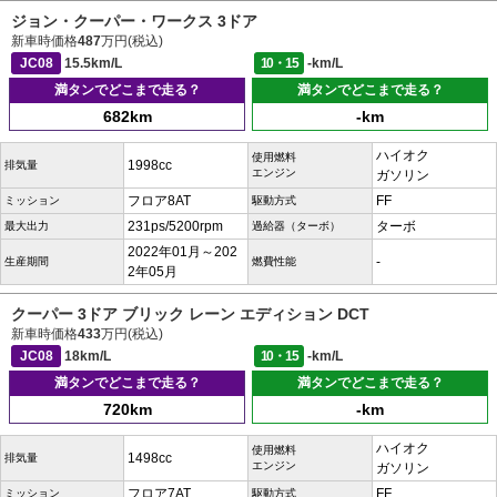
ジョン・クーパー・ワークス 3ドア
新車時価格
487
万円(税込)
JC08
15.5km/L
10・15
-km/L
満タンでどこまで走る？
満タンでどこまで走る？
682km
-km
ハイオク
使用燃料
1998cc
排気量
エンジン
ガソリン
フロア8AT
FF
ミッション
駆動方式
231ps/5200rpm
ターボ
最大出力
過給器（ターボ）
2022年01月～202
-
生産期間
燃費性能
2年05月
クーパー 3ドア ブリック レーン エディション DCT
新車時価格
433
万円(税込)
JC08
18km/L
10・15
-km/L
満タンでどこまで走る？
満タンでどこまで走る？
720km
-km
ハイオク
使用燃料
1498cc
排気量
エンジン
ガソリン
フロア7AT
FF
ミッション
駆動方式