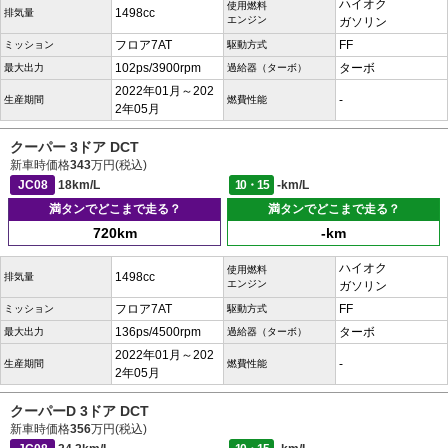
ハイオク
使用燃料
1498cc
排気量
エンジン
ガソリン
フロア7AT
FF
ミッション
駆動方式
102ps/3900rpm
ターボ
最大出力
過給器（ターボ）
2022年01月～202
-
生産期間
燃費性能
2年05月
クーパー 3ドア DCT
新車時価格
343
万円(税込)
JC08
18km/L
10・15
-km/L
満タンでどこまで走る？
満タンでどこまで走る？
720km
-km
ハイオク
使用燃料
1498cc
排気量
エンジン
ガソリン
フロア7AT
FF
ミッション
駆動方式
136ps/4500rpm
ターボ
最大出力
過給器（ターボ）
2022年01月～202
-
生産期間
燃費性能
2年05月
クーパーD 3ドア DCT
新車時価格
356
万円(税込)