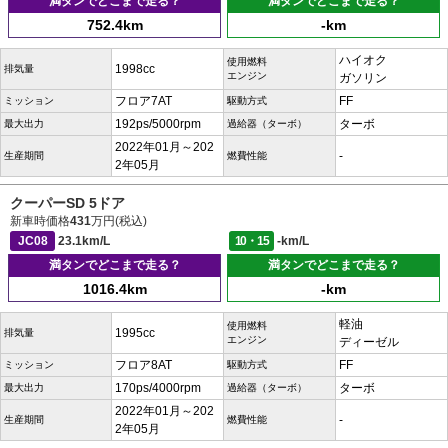
満タンでどこまで走る？
満タンでどこまで走る？
752.4km
-km
ハイオク
使用燃料
1998cc
排気量
エンジン
ガソリン
フロア7AT
FF
ミッション
駆動方式
192ps/5000rpm
ターボ
最大出力
過給器（ターボ）
2022年01月～202
-
生産期間
燃費性能
2年05月
クーパーSD 5ドア
新車時価格
431
万円(税込)
JC08
23.1km/L
10・15
-km/L
満タンでどこまで走る？
満タンでどこまで走る？
1016.4km
-km
軽油
使用燃料
1995cc
排気量
エンジン
ディーゼル
フロア8AT
FF
ミッション
駆動方式
170ps/4000rpm
ターボ
最大出力
過給器（ターボ）
2022年01月～202
-
生産期間
燃費性能
2年05月