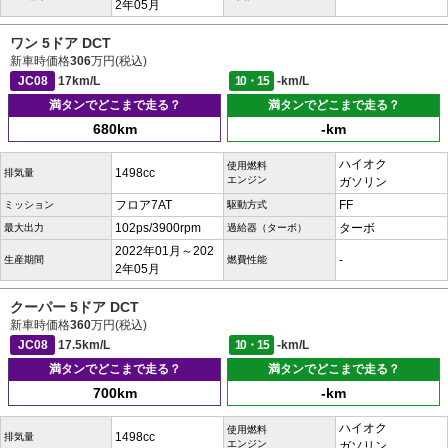
2年05月
ワン 5ドア DCT
新車時価格
306
万円(税込)
JC08
17km/L
10・15
-km/L
満タンでどこまで走る？
満タンでどこまで走る？
680km
-km
ハイオク
使用燃料
1498cc
排気量
エンジン
ガソリン
フロア7AT
FF
ミッション
駆動方式
102ps/3900rpm
ターボ
最大出力
過給器（ターボ）
2022年01月～202
-
生産期間
燃費性能
2年05月
クーパー 5ドア DCT
新車時価格
360
万円(税込)
JC08
17.5km/L
10・15
-km/L
満タンでどこまで走る？
満タンでどこまで走る？
700km
-km
ハイオク
使用燃料
1498cc
排気量
エンジン
ガソリン