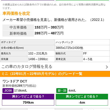
※燃費は定められた試験条件の下での数値のため、走行条件等により実際の燃料消費率は異な
ります。
車両価格を改定
メーカー希望小売価格を見直し、新価格が適用された。（2022.1）
中古車価格
153
万円～
393
万円
289
万円～
487
万円
新車時価格
ハッチバック
ボディタイプ
3865x1725x1430/他
全長x全幅x全高(mm)
102～231馬力
FF
最高出力
駆動方式
1496～1998cc
4～5名
排気量
乗車定員
この車のカタログ情報を見る
ミニ（22年01月～22年05月モデル）のグレード一覧
ワン 3ドア DCT
新車時価格
289
万円(税込)
JC08
17.6km/L
10・15
-km/L
満タンでどこまで走る？
満タンでどこまで走る？
704km
-km