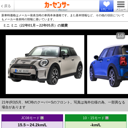
戻る
お気に入り
メニュー
新車時価格はメーカー発表当時の車両本体価格です。また基本情報など、その他の項目について
もメーカー発表時の情報に基いています。
ミニ ミニ（22年01月～22年05月）の燃費
1/3
21年(R3)5月、MC時のクーパーSのフロント。写真は海外仕様の為、一部異なる
場合があります
JC08モード
10・15モード
15.5～24.2km/L
-km/L