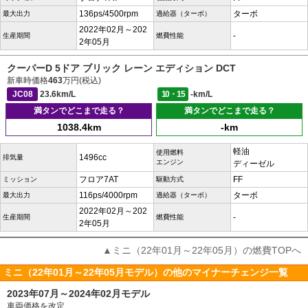
136ps/4500rpm
ターボ
最大出力
過給器（ターボ）
2022年02月～202
-
生産期間
燃費性能
2年05月
クーパーD 5ドア ブリック レーン エディション DCT
新車時価格
463
万円(税込)
JC08
23.6km/L
10・15
-km/L
満タンでどこまで走る？
満タンでどこまで走る？
1038.4km
-km
軽油
使用燃料
1496cc
排気量
エンジン
ディーゼル
フロア7AT
FF
ミッション
駆動方式
116ps/4000rpm
ターボ
最大出力
過給器（ターボ）
2022年02月～202
-
生産期間
燃費性能
2年05月
▲ミニ（22年01月～22年05月）の燃費TOPへ
ミニ（22年01月～22年05月モデル）の他のマイナーチェンジ一覧
2023年07月～2024年02月モデル
車両価格を改定