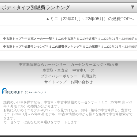
ボディタイプ別燃費ランキング
▲ミニ（22年01月～22年05月）の燃費TOPへ
中古車トップ
中古車メーカー一覧
ミニの中古車
ミニの中古車
ミニ(22年01月～22年05月
中古車トップ
燃費ランキング
ミニの燃費ランキング
ミニの燃費
ミニ(22年01月～22年05
中古車情報ならカーセンサー
カーセンサーエッジ・輸入車
車買取・車査定
中古車リース
プライバシーポリシー
利用規約
サイトマップ
お問い合わせ
燃費のいい車を探すなら、中古車・中古車情報のカーセンサー！ミニ（22年01月～22
年05月モデル）の燃費が分かります。
お気に入りのミニモデルやグレードを見つけたら、お得・納得の中古車探し。豊富な
ミニ（22年01月～22年05月モデル）中古車情報の中から様々な条件で中古車検索がで
きます。
カーセンサーはあなたの車選びをサポートします！