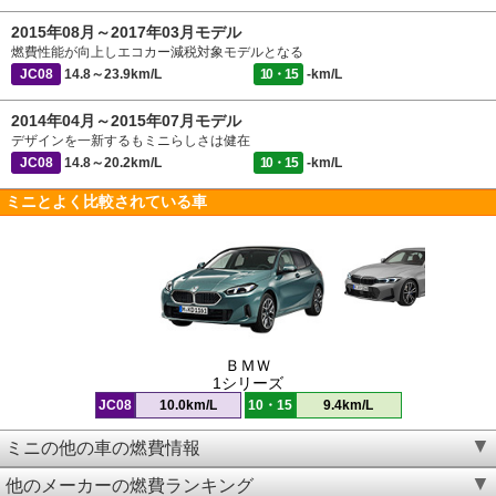
2015年08月～2017年03月モデル
燃費性能が向上しエコカー減税対象モデルとなる
JC08
14.8～23.9km/L
10・15
-km/L
2014年04月～2015年07月モデル
デザインを一新するもミニらしさは健在
JC08
14.8～20.2km/L
10・15
-km/L
ミニとよく比較されている車
ＢＭＷ
1シリーズ
JC08
10.0km/L
10・15
9.4km/L
ミニの他の車の燃費情報
他のメーカーの燃費ランキング