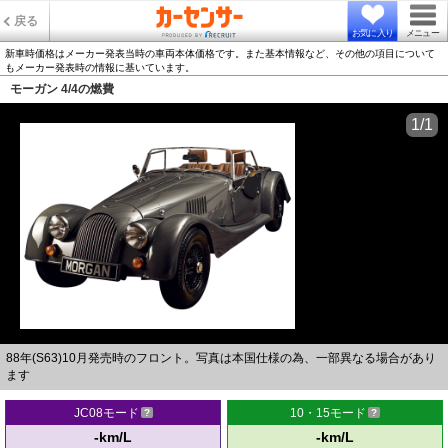
戻る
お気に入り
メニュー
新車時価格はメーカー発表当時の車両本体価格です。また基本情報など、その他の項目について
もメーカー発表時の情報に基いています。
モーガン 4/4の燃費
1/1
88年(S63)10月発売時のフロント。写真は本国仕様の為、一部異なる場合があり
ます
JC08モード
10・15モード
-km/L
-km/L