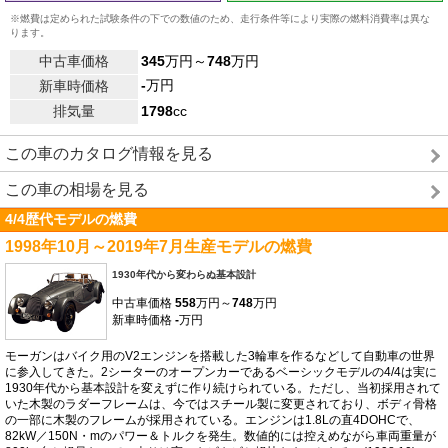
※燃費は定められた試験条件の下での数値のため、走行条件等により実際の燃料消費率は異な
ります。
中古車価格
345
万円～
748
万円
-
万円
新車時価格
排気量
1798
cc
この車のカタログ情報を見る
この車の相場を見る
4/4歴代モデルの燃費
1998年10月～2019年7月生産モデルの燃費
1930年代から変わらぬ基本設計
中古車価格
558
万円～
748
万円
新車時価格
-
万円
モーガンはバイク用のV2エンジンを搭載した3輪車を作るなどして自動車の世界
に参入してきた。2シーターのオープンカーであるベーシックモデルの4/4は実に
1930年代から基本設計を変えずに作り続けられている。ただし、当初採用されて
いた木製のラダーフレームは、今ではスチール製に変更されており、ボディ骨格
の一部に木製のフレームが採用されている。エンジンは1.8Lの直4DOHCで、
82kW／150N・mのパワー＆トルクを発生。数値的には控えめながら車両重量が