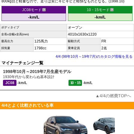
800kg台と軽量なので、走りは実にキビキビと軽快なものとなる。(1998.10)
JC08モード
10・15モード
-km/L
-km/L
オープン
ボディタイプ
4010x1630x1220
全長x全幅x全高(mm)
125馬力
FR
最高出力
駆動方式
1798cc
2名
排気量
乗車定員
4/4 (98年10月～19年7月)のカタログ情報を見る
マイナーチェンジ一覧
1998年10月～2019年7月生産モデル
1930年代から変わらぬ基本設計
JC08
-km/L
10・15
-km/L
▲4/4の燃費TOPへ
4/4とよく比較されている車