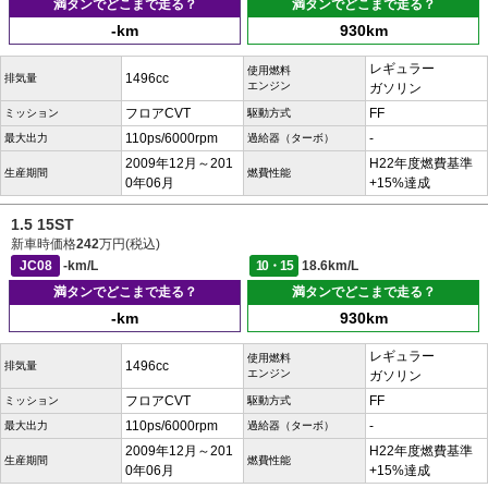
満タンでどこまで走る？
満タンでどこまで走る？
-km
930km
レギュラー
使用燃料
1496cc
排気量
エンジン
ガソリン
フロアCVT
FF
ミッション
駆動方式
110ps/6000rpm
-
最大出力
過給器（ターボ）
2009年12月～201
H22年度燃費基準
生産期間
燃費性能
0年06月
+15%達成
1.5 15ST
新車時価格
242
万円(税込)
JC08
-km/L
10・15
18.6km/L
満タンでどこまで走る？
満タンでどこまで走る？
-km
930km
レギュラー
使用燃料
1496cc
排気量
エンジン
ガソリン
フロアCVT
FF
ミッション
駆動方式
110ps/6000rpm
-
最大出力
過給器（ターボ）
2009年12月～201
H22年度燃費基準
生産期間
燃費性能
0年06月
+15%達成