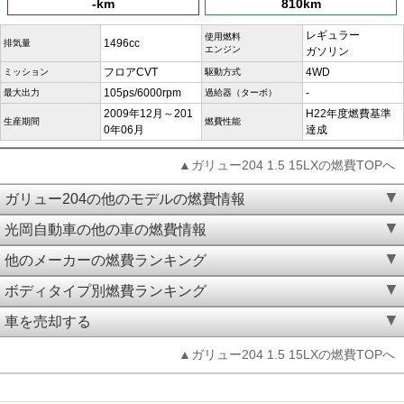
-km
810km
レギュラー
使用燃料
1496cc
排気量
エンジン
ガソリン
フロアCVT
4WD
ミッション
駆動方式
105ps/6000rpm
-
最大出力
過給器（ターボ）
2009年12月～201
H22年度燃費基準
生産期間
燃費性能
0年06月
達成
▲ガリュー204 1.5 15LXの燃費TOPへ
ガリュー204の他のモデルの燃費情報
光岡自動車の他の車の燃費情報
他のメーカーの燃費ランキング
ボディタイプ別燃費ランキング
車を売却する
▲ガリュー204 1.5 15LXの燃費TOPへ