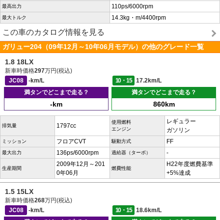
110ps/6000rpm
最高出力
14.3kg・m/4400rpm
最大トルク
この車のカタログ情報を見る
ガリュー204（09年12月～10年06月モデル）の他のグレード一覧
1.8 18LX
新車時価格
297
万円(税込)
JC08
-km/L
10・15
17.2km/L
満タンでどこまで走る？
満タンでどこまで走る？
-km
860km
レギュラー
使用燃料
1797cc
排気量
エンジン
ガソリン
フロアCVT
FF
ミッション
駆動方式
136ps/6000rpm
-
最大出力
過給器（ターボ）
2009年12月～201
H22年度燃費基準
生産期間
燃費性能
0年06月
+5%達成
1.5 15LX
新車時価格
268
万円(税込)
JC08
-km/L
10・15
18.6km/L