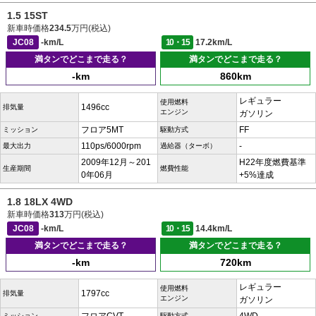
1.5 15ST
新車時価格
234.5
万円(税込)
JC08
-km/L
10・15
17.2km/L
満タンでどこまで走る？
満タンでどこまで走る？
-km
860km
レギュラー
使用燃料
1496cc
排気量
エンジン
ガソリン
フロア5MT
FF
ミッション
駆動方式
110ps/6000rpm
-
最大出力
過給器（ターボ）
2009年12月～201
H22年度燃費基準
生産期間
燃費性能
0年06月
+5%達成
1.8 18LX 4WD
新車時価格
313
万円(税込)
JC08
-km/L
10・15
14.4km/L
満タンでどこまで走る？
満タンでどこまで走る？
-km
720km
レギュラー
使用燃料
1797cc
排気量
エンジン
ガソリン
ミッション
駆動方式