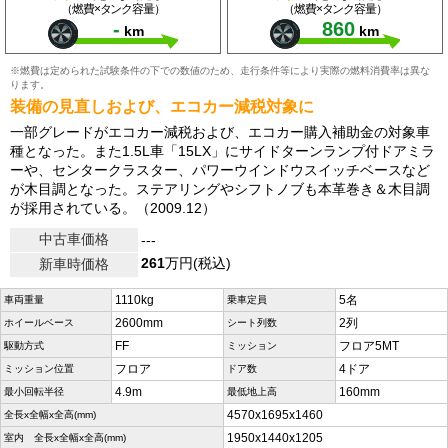
（燃費×タンク容量）
（燃費×タンク容量）
-
860
km
km
※燃費は定められた試験条件の下での数値のため、走行条件等により実際の燃料消費率は異な
ります。
装備の見直しおよび、エコカー減税対象に
一部グレードがエコカー減税および、エコカー購入補助金の対象車
種となった。また1.5L車「15LX」にサイドターンランプ付ドアミラ
ーや、センタークラスター、パワーウインドウスイッチベースなど
が木目調となった。ステアリングやシフトノブも本革巻き＆木目調
が採用されている。（2009.12）
中古車価格
---
261
万円(税込)
新車時価格
1110kg
5名
車両重量
乗車定員
2600mm
2列
ホイールベース
シート列数
FF
フロア5MT
駆動方式
ミッション
フロア
4ドア
ミッション位置
ドア数
4.9m
160mm
最小回転半径
最低地上高
4570x1695x1460
全長x全幅x全高(mm)
1950x1440x1205
室内 全長x全幅x全高(mm)