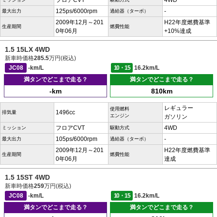
フロアCVT
4WD
125ps/6000rpm
-
最大出力
過給器（ターボ）
2009年12月～201
H22年度燃費基準
生産期間
燃費性能
0年06月
+10%達成
1.5 15LX 4WD
新車時価格
285.5
万円(税込)
JC08
-km/L
10・15
16.2km/L
満タンでどこまで走る？
満タンでどこまで走る？
-km
810km
レギュラー
使用燃料
1496cc
排気量
エンジン
ガソリン
フロアCVT
4WD
ミッション
駆動方式
105ps/6000rpm
-
最大出力
過給器（ターボ）
2009年12月～201
H22年度燃費基準
生産期間
燃費性能
0年06月
達成
1.5 15ST 4WD
新車時価格
259
万円(税込)
JC08
-km/L
10・15
16.2km/L
満タンでどこまで走る？
満タンでどこまで走る？