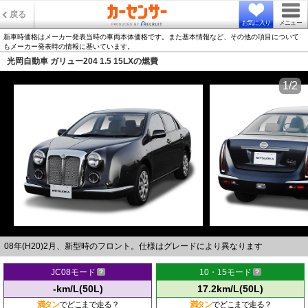
戻る
お気に入り
メニュー
新車時価格はメーカー発表当時の車両本体価格です。また基本情報など、その他の項目について
もメーカー発表時の情報に基いています。
光岡自動車 ガリュー204 1.5 15LXの燃費
1/2
08年(H20)2月、新型時のフロント。仕様はグレードにより異なります
JC08モード
10・15モード
-km/L(50L)
17.2km/L(50L)
満タン
でどこまで走る？
満タン
でどこまで走る？