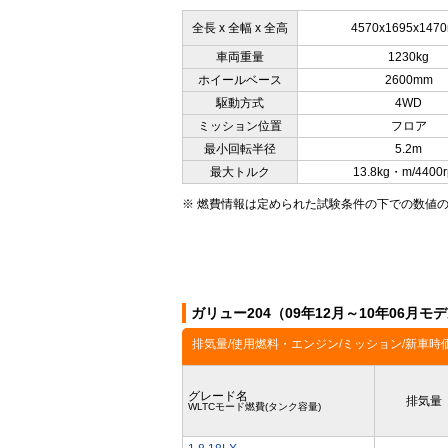
全長 x 全幅 x 全高
4570x1695x147
車両重量
1230kg
ホイールベース
2600mm
駆動方式
4WD
ミッション位置
フロア
最小回転半径
5.2m
最大トルク
13.8kg・m/4400
※ 燃費情報は定められた試験条件の下での数値
ガリュー204（09年12月～10年06月
排気量/使用燃料・エンジン/ミッション/新車時
グレード名
排気量
WLTCモード燃費(タンク容量)