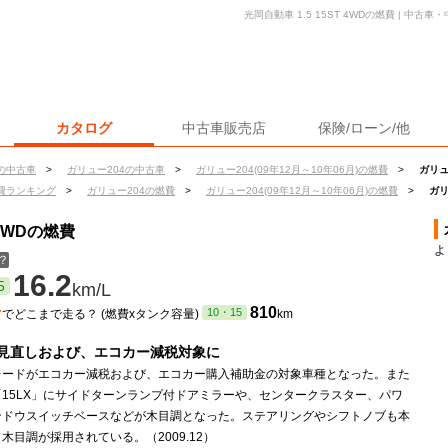
光岡自動車 1.5 15ST 4WDの燃費 | 中
カタログ
中古車販売店
保険/ローン/他
の中古車
>
ガリュー204の中古車
>
ガリュー204(09年12月～10年06月)の燃費
>
ガリュー
費ランキング
>
ガリュー204の燃費
>
ガリュー204(09年12月～10年06月)の燃費
>
ガリ
 4WDの燃費
よ
？
16.2
5
km/L
ン
810
10・15
でどこまで走る？ (燃費xタンク容量)
km
見直しおよび、エコカー減税対象に
レードがエコカー減税および、エコカー購入補助金の対象車種となった。また
車「15LX」にサイドターンランプ付ドアミラーや、センタークラスター、パワ
ンドウスイッチベースなどが木目調となった。ステアリングやシフトノブも本
木目調が採用されている。（2009.12）