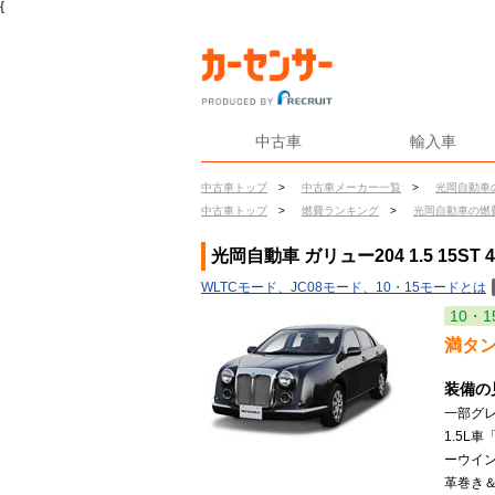
{
中古車
輸入車
中古車トップ
>
中古車メーカー一覧
>
光岡自動車
中古車トップ
>
燃費ランキング
>
光岡自動車の燃
光岡自動車 ガリュー204 1.5 15ST
WLTCモード、JC08モード、10・15モードとは
10・1
満タ
装備の
一部グ
1.5L
ーウイ
革巻き＆