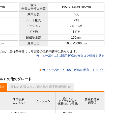
室内
0mm
1950x1440x1205mm
全長 x 全幅 x 全高
乗車定員
5人
シート配列
2列
ミッション
フロアCVT
ドア数
4ドア
最低地上高
155mm
rpm
最高出力
105ps/6000rpm
のため、走行条件等により実際の燃料消費率は異なります。
ガリュー204 1.5 15ST 4WDのカタログ情報を見る
ガリュー204 1.5 15ST 4WDの燃費・トップヘ
モデル）の他のグレード
価格
駆動方式/最大出力/過給器/生産期間/燃費性能
満タンで
使用燃料
新車時価格
ミッション
どこまで走る？
エンジン
(税込)
(燃費xタンク容量)