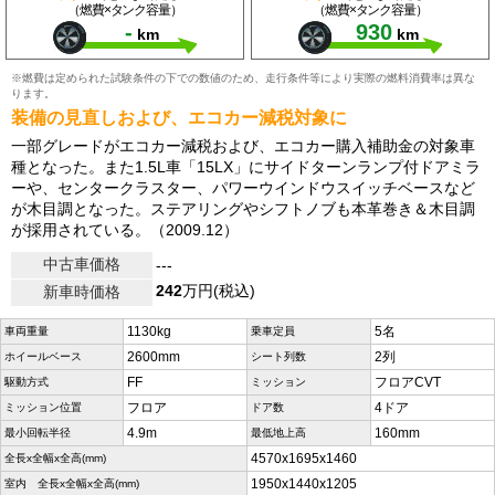
（燃費×タンク容量）
（燃費×タンク容量）
-
930
km
km
※燃費は定められた試験条件の下での数値のため、走行条件等により実際の燃料消費率は異な
ります。
装備の見直しおよび、エコカー減税対象に
一部グレードがエコカー減税および、エコカー購入補助金の対象車
種となった。また1.5L車「15LX」にサイドターンランプ付ドアミラ
ーや、センタークラスター、パワーウインドウスイッチベースなど
が木目調となった。ステアリングやシフトノブも本革巻き＆木目調
が採用されている。（2009.12）
中古車価格
---
242
万円(税込)
新車時価格
1130kg
5名
車両重量
乗車定員
2600mm
2列
ホイールベース
シート列数
FF
フロアCVT
駆動方式
ミッション
フロア
4ドア
ミッション位置
ドア数
4.9m
160mm
最小回転半径
最低地上高
4570x1695x1460
全長x全幅x全高(mm)
1950x1440x1205
室内 全長x全幅x全高(mm)