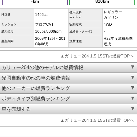
-km
810km
レギュラー
使用燃料
1496cc
排気量
エンジン
ガソリン
フロアCVT
4WD
ミッション
駆動方式
105ps/6000rpm
-
最大出力
過給器（ターボ）
2009年12月～201
H22年度燃費基準
生産期間
燃費性能
0年06月
達成
▲ガリュー204 1.5 15STの燃費TOPへ
ガリュー204の他のモデルの燃費情報
光岡自動車の他の車の燃費情報
他のメーカーの燃費ランキング
ボディタイプ別燃費ランキング
車を売却する
▲ガリュー204 1.5 15STの燃費TOPへ