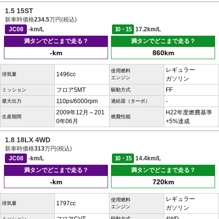
1.5 15ST
新車時価格
234.5
万円(税込)
JC08
-km/L
10・15
17.2km/L
満タンでどこまで走る？
満タンでどこまで走る？
-km
860km
レギュラー
使用燃料
1496cc
排気量
エンジン
ガソリン
フロア5MT
FF
ミッション
駆動方式
110ps/6000rpm
-
最大出力
過給器（ターボ）
2009年12月～201
H22年度燃費基準
生産期間
燃費性能
0年06月
+5%達成
1.8 18LX 4WD
新車時価格
313
万円(税込)
JC08
-km/L
10・15
14.4km/L
満タンでどこまで走る？
満タンでどこまで走る？
-km
720km
レギュラー
使用燃料
1797cc
排気量
エンジン
ガソリン
ミッション
駆動方式