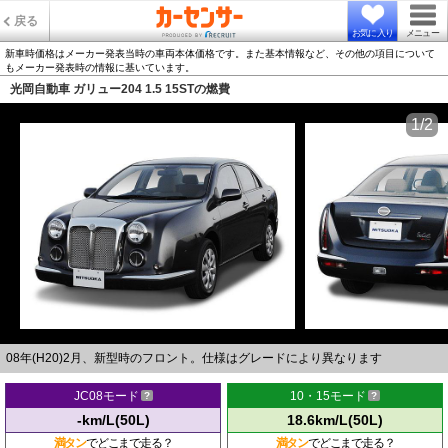
戻る
お気に入り
メニュー
新車時価格はメーカー発表当時の車両本体価格です。また基本情報など、その他の項目について
もメーカー発表時の情報に基いています。
光岡自動車 ガリュー204 1.5 15STの燃費
1/2
08年(H20)2月、新型時のフロント。仕様はグレードにより異なります
JC08モード
10・15モード
-km/L(50L)
18.6km/L(50L)
満タン
でどこまで走る？
満タン
でどこまで走る？