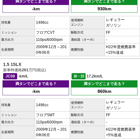
満タンでどこまで走る？
満タンでどこまで走る？
-km
930km
レギュラー
使用燃料
1496cc
排気量
エンジン
ガソリン
フロアCVT
FF
ミッション
駆動方式
110ps/6000rpm
-
最大出力
過給器（ターボ）
2009年12月～201
H22年度燃費基準
生産期間
燃費性能
0年06月
+15%達成
1.5 15LX
新車時価格
261
万円(税込)
JC08
-km/L
10・15
17.2km/L
満タンでどこまで走る？
満タンでどこまで走る？
-km
860km
レギュラー
使用燃料
1496cc
排気量
エンジン
ガソリン
フロア5MT
FF
ミッション
駆動方式
110ps/6000rpm
-
最大出力
過給器（ターボ）
2009年12月～201
H22年度燃費基準
生産期間
燃費性能
0年06月
+5%達成