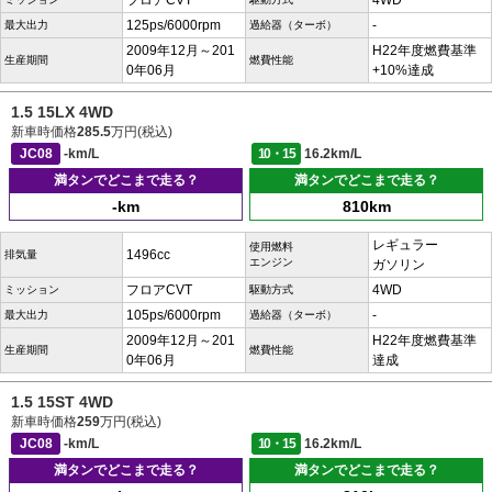
フロアCVT
4WD
125ps/6000rpm
-
最大出力
過給器（ターボ）
2009年12月～201
H22年度燃費基準
生産期間
燃費性能
0年06月
+10%達成
1.5 15LX 4WD
新車時価格
285.5
万円(税込)
JC08
-km/L
10・15
16.2km/L
満タンでどこまで走る？
満タンでどこまで走る？
-km
810km
レギュラー
使用燃料
1496cc
排気量
エンジン
ガソリン
フロアCVT
4WD
ミッション
駆動方式
105ps/6000rpm
-
最大出力
過給器（ターボ）
2009年12月～201
H22年度燃費基準
生産期間
燃費性能
0年06月
達成
1.5 15ST 4WD
新車時価格
259
万円(税込)
JC08
-km/L
10・15
16.2km/L
満タンでどこまで走る？
満タンでどこまで走る？