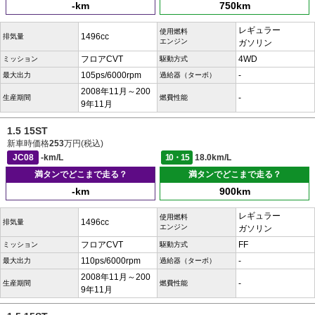
-km
750km
レギュラー
使用燃料
1496cc
排気量
エンジン
ガソリン
フロアCVT
4WD
ミッション
駆動方式
105ps/6000rpm
-
最大出力
過給器（ターボ）
2008年11月～200
-
生産期間
燃費性能
9年11月
1.5 15ST
新車時価格
253
万円(税込)
JC08
-km/L
10・15
18.0km/L
満タンでどこまで走る？
満タンでどこまで走る？
-km
900km
レギュラー
使用燃料
1496cc
排気量
エンジン
ガソリン
フロアCVT
FF
ミッション
駆動方式
110ps/6000rpm
-
最大出力
過給器（ターボ）
2008年11月～200
-
生産期間
燃費性能
9年11月