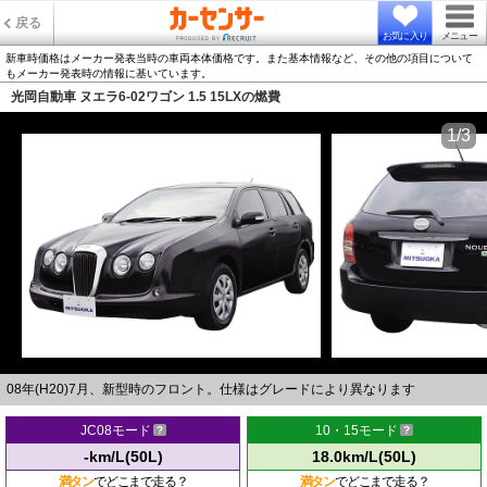
戻る
お気に入り
メニュー
新車時価格はメーカー発表当時の車両本体価格です。また基本情報など、その他の項目について
もメーカー発表時の情報に基いています。
光岡自動車 ヌエラ6-02ワゴン 1.5 15LXの燃費
1/3
08年(H20)7月、新型時のフロント。仕様はグレードにより異なります
JC08モード
10・15モード
-km/L(50L)
18.0km/L(50L)
満タン
でどこまで走る？
満タン
でどこまで走る？