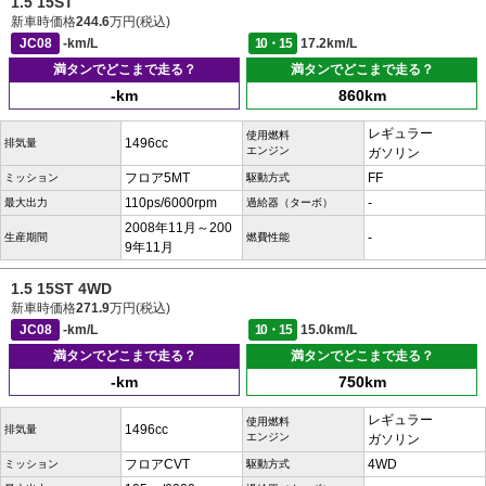
1.5 15ST
新車時価格
244.6
万円(税込)
JC08
-km/L
10・15
17.2km/L
満タンでどこまで走る？
満タンでどこまで走る？
-km
860km
レギュラー
使用燃料
1496cc
排気量
エンジン
ガソリン
フロア5MT
FF
ミッション
駆動方式
110ps/6000rpm
-
最大出力
過給器（ターボ）
2008年11月～200
-
生産期間
燃費性能
9年11月
1.5 15ST 4WD
新車時価格
271.9
万円(税込)
JC08
-km/L
10・15
15.0km/L
満タンでどこまで走る？
満タンでどこまで走る？
-km
750km
レギュラー
使用燃料
1496cc
排気量
エンジン
ガソリン
フロアCVT
4WD
ミッション
駆動方式