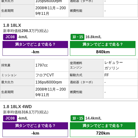
105ps/6000rpm
-
最大出力
過給器（ターボ）
2008年11月～200
-
生産期間
燃費性能
9年11月
1.8 18LX
新車時価格
298.3
万円(税込)
JC08
-km/L
10・15
16.8km/L
満タンでどこまで走る？
満タンでどこまで走る？
-km
840km
レギュラー
使用燃料
1797cc
排気量
エンジン
ガソリン
フロアCVT
FF
ミッション
駆動方式
136ps/6000rpm
-
最大出力
過給器（ターボ）
2008年11月～200
-
生産期間
燃費性能
9年11月
1.8 18LX 4WD
新車時価格
316.1
万円(税込)
JC08
-km/L
10・15
14.4km/L
満タンでどこまで走る？
満タンでどこまで走る？
-km
720km