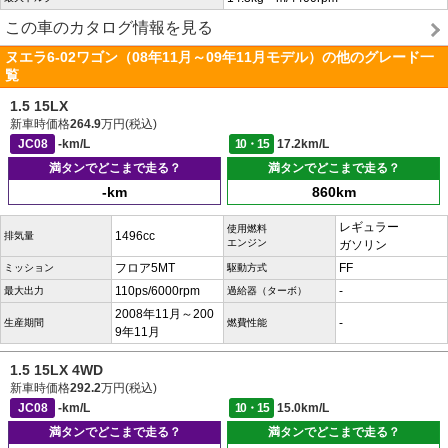
この車のカタログ情報を見る
ヌエラ6-02ワゴン（08年11月～09年11月モデル）の他のグレード一
覧
1.5 15LX
新車時価格
264.9
万円(税込)
JC08
-km/L
10・15
17.2km/L
満タンでどこまで走る？
満タンでどこまで走る？
-km
860km
レギュラー
使用燃料
1496cc
排気量
エンジン
ガソリン
フロア5MT
FF
ミッション
駆動方式
110ps/6000rpm
-
最大出力
過給器（ターボ）
2008年11月～200
-
生産期間
燃費性能
9年11月
1.5 15LX 4WD
新車時価格
292.2
万円(税込)
JC08
-km/L
10・15
15.0km/L
満タンでどこまで走る？
満タンでどこまで走る？