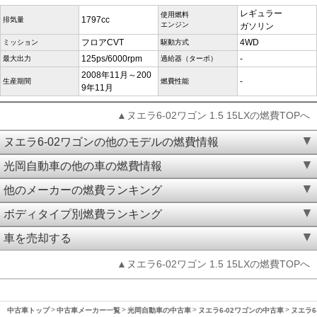
レギュラー
使用燃料
1797cc
排気量
エンジン
ガソリン
フロアCVT
4WD
ミッション
駆動方式
125ps/6000rpm
-
最大出力
過給器（ターボ）
2008年11月～200
-
生産期間
燃費性能
9年11月
▲ヌエラ6-02ワゴン 1.5 15LXの燃費TOPへ
ヌエラ6-02ワゴンの他のモデルの燃費情報
光岡自動車の他の車の燃費情報
他のメーカーの燃費ランキング
ボディタイプ別燃費ランキング
車を売却する
▲ヌエラ6-02ワゴン 1.5 15LXの燃費TOPへ
中古車トップ
中古車メーカー一覧
光岡自動車の中古車
ヌエラ6-02ワゴンの中古車
ヌエラ6