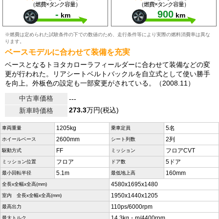
（燃費×タンク容量）
（燃費×タンク容量）
-
900
km
km
※燃費は定められた試験条件の下での数値のため、走行条件等により実際の燃料消費率は異な
ります。
ベースモデルに合わせて装備を充実
ベースとなるトヨタカローラフィールダーに合わせて装備などの変
更が行われた。リアシートベルトバックルを自立式として使い勝手
を向上。外板色の設定も一部変更がされている。（2008.11）
中古車価格
---
273.3
万円(税込)
新車時価格
1205kg
5名
車両重量
乗車定員
2600mm
2列
ホイールベース
シート列数
FF
フロアCVT
駆動方式
ミッション
フロア
5ドア
ミッション位置
ドア数
5.1m
160mm
最小回転半径
最低地上高
4580x1695x1480
全長x全幅x全高(mm)
1950x1440x1205
室内 全長x全幅x全高(mm)
110ps/6000rpm
最高出力
14.3kg・m/4400rpm
最大トルク