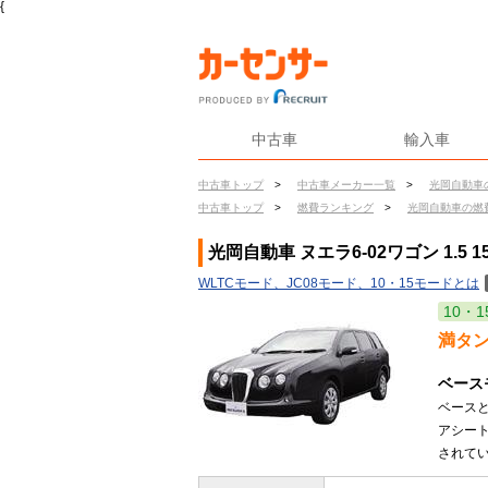
{
中古車
輸入車
中古車トップ
>
中古車メーカー一覧
>
光岡自動車
中古車トップ
>
燃費ランキング
>
光岡自動車の燃
光岡自動車 ヌエラ6-02ワゴン 1.5 1
WLTCモード、JC08モード、10・15モードとは
10・1
満タ
ベース
ベース
アシー
されてい