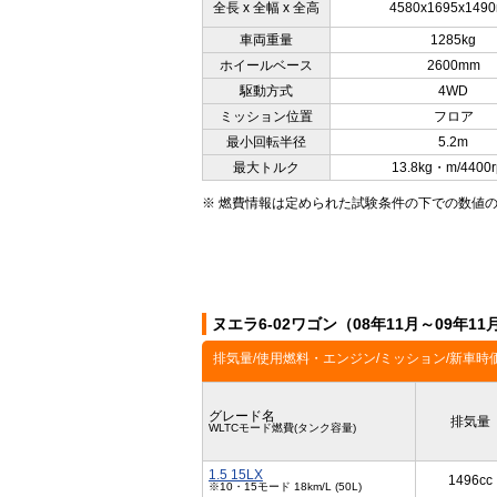
全長 x 全幅 x 全高
4580x1695x149
車両重量
1285kg
ホイールベース
2600mm
駆動方式
4WD
ミッション位置
フロア
最小回転半径
5.2m
最大トルク
13.8kg・m/4400
※ 燃費情報は定められた試験条件の下での数値
ヌエラ6-02ワゴン（08年11月～09年
排気量/使用燃料・エンジン/ミッション/新車時
グレード名
排気量
WLTCモード燃費(タンク容量)
1.5 15LX
1496cc
※10・15モード 18km/L (50L)