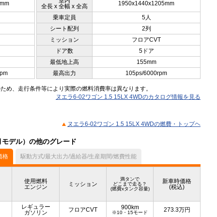
室内
0mm
1950x1440x1205mm
全長 x 全幅 x 全高
乗車定員
5人
シート配列
2列
ミッション
フロアCVT
ドア数
5ドア
最低地上高
155mm
rpm
最高出力
105ps/6000rpm
のため、走行条件等により実際の燃料消費率は異なります。
ヌエラ6-02ワゴン 1.5 15LX 4WDのカタログ情報を見る
ヌエラ6-02ワゴン 1.5 15LX 4WDの燃費・トップヘ
11月モデル）の他のグレード
価格
駆動方式/最大出力/過給器/生産期間/燃費性能
満タンで
使用燃料
新車時価格
ミッション
どこまで走る？
エンジン
(税込)
(燃費xタンク容量)
レギュラー
900km
フロアCVT
273.3
万円
ガソリン
※10・15モード