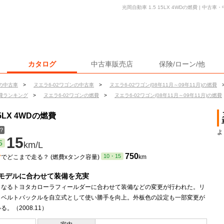
光岡自動車 1.5 15LX 4WDの燃費 | 中
カタログ
中古車販売店
保険/ローン/他
の中古車
>
ヌエラ6-02ワゴンの中古車
>
ヌエラ6-02ワゴン(08年11月～09年11月)の燃費
費ランキング
>
ヌエラ6-02ワゴンの燃費
>
ヌエラ6-02ワゴン(08年11月～09年11月)の燃費
5LX 4WDの燃費
？
よ
15
5
km/L
ン
750
10・15
でどこまで走る？ (燃費xタンク容量)
km
モデルに合わせて装備を充実
となるトヨタカローラフィールダーに合わせて装備などの変更が行われた。リ
トベルトバックルを自立式として使い勝手を向上。外板色の設定も一部変更が
る。（2008.11）