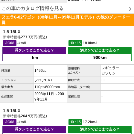
この車のカタログ情報を見る
ヌエラ6-02ワゴン（08年11月～09年11月モデル）の他のグレード一
覧
1.5 15LX
新車時価格
273.3
万円(税込)
JC08
-km/L
10・15
18.0km/L
満タンでどこまで走る？
満タンでどこまで走る？
-km
900km
レギュラー
使用燃料
1496cc
排気量
エンジン
ガソリン
フロアCVT
FF
ミッション
駆動方式
110ps/6000rpm
-
最大出力
過給器（ターボ）
2008年11月～200
-
生産期間
燃費性能
9年11月
1.5 15LX
新車時価格
264.9
万円(税込)
JC08
-km/L
10・15
17.2km/L
満タンでどこまで走る？
満タンでどこまで走る？