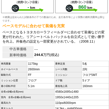
（燃費×タンク容量）
（燃費×タンク容量）
-
860
km
km
※燃費は定められた試験条件の下での数値のため、走行条件等により実際の燃料消費率は異な
ります。
ベースモデルに合わせて装備を充実
ベースとなるトヨタカローラフィールダーに合わせて装備などの変
更が行われた。リアシートベルトバックルを自立式として使い勝手
を向上。外板色の設定も一部変更がされている。（2008.11）
中古車価格
---
244.6
万円(税込)
新車時価格
1175kg
5名
車両重量
乗車定員
2600mm
2列
ホイールベース
シート列数
FF
フロア5MT
駆動方式
ミッション
フロア
5ドア
ミッション位置
ドア数
5.1m
160mm
最小回転半径
最低地上高
4580x1695x1480
全長x全幅x全高(mm)
1950x1440x1205
室内 全長x全幅x全高(mm)
110ps/6000rpm
最高出力
14.3kg・m/4400rpm
最大トルク