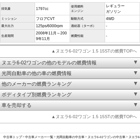
レギュラー
使用燃料
1797cc
排気量
エンジン
ガソリン
フロアCVT
4WD
ミッション
駆動方式
125ps/6000rpm
-
最大出力
過給器（ターボ）
2008年11月～200
-
生産期間
燃費性能
9年11月
▲ヌエラ6-02ワゴン 1.5 15STの燃費TOPへ
ヌエラ6-02ワゴンの他のモデルの燃費情報
光岡自動車の他の車の燃費情報
他のメーカーの燃費ランキング
ボディタイプ別燃費ランキング
車を売却する
▲ヌエラ6-02ワゴン 1.5 15STの燃費TOPへ
中古車トップ
中古車メーカー一覧
光岡自動車の中古車
ヌエラ6-02ワゴンの中古車
ヌエラ6