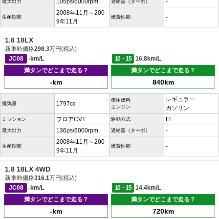
105ps/6000rpm
-
最大出力
過給器（ターボ）
2008年11月～200
-
生産期間
燃費性能
9年11月
1.8 18LX
新車時価格
298.3
万円(税込)
JC08
-km/L
10・15
16.8km/L
満タンでどこまで走る？
満タンでどこまで走る？
-km
840km
レギュラー
使用燃料
1797cc
排気量
エンジン
ガソリン
フロアCVT
FF
ミッション
駆動方式
136ps/6000rpm
-
最大出力
過給器（ターボ）
2008年11月～200
-
生産期間
燃費性能
9年11月
1.8 18LX 4WD
新車時価格
316.1
万円(税込)
JC08
-km/L
10・15
14.4km/L
満タンでどこまで走る？
満タンでどこまで走る？
-km
720km