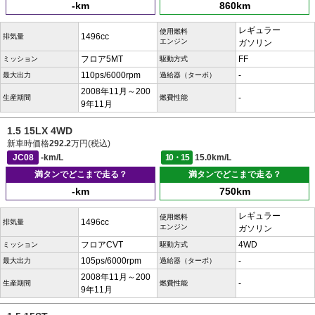
-km
860km
レギュラー
使用燃料
1496cc
排気量
エンジン
ガソリン
フロア5MT
FF
ミッション
駆動方式
110ps/6000rpm
-
最大出力
過給器（ターボ）
2008年11月～200
-
生産期間
燃費性能
9年11月
1.5 15LX 4WD
新車時価格
292.2
万円(税込)
JC08
-km/L
10・15
15.0km/L
満タンでどこまで走る？
満タンでどこまで走る？
-km
750km
レギュラー
使用燃料
1496cc
排気量
エンジン
ガソリン
フロアCVT
4WD
ミッション
駆動方式
105ps/6000rpm
-
最大出力
過給器（ターボ）
2008年11月～200
-
生産期間
燃費性能
9年11月