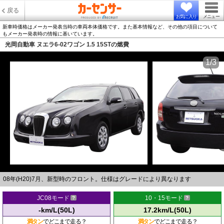
戻る
お気に入り
メニュー
新車時価格はメーカー発表当時の車両本体価格です。また基本情報など、その他の項目について
もメーカー発表時の情報に基いています。
光岡自動車 ヌエラ6-02ワゴン 1.5 15STの燃費
1/3
08年(H20)7月、新型時のフロント。仕様はグレードにより異なります
JC08モード
10・15モード
-km/L(50L)
17.2km/L(50L)
満タン
でどこまで走る？
満タン
でどこまで走る？