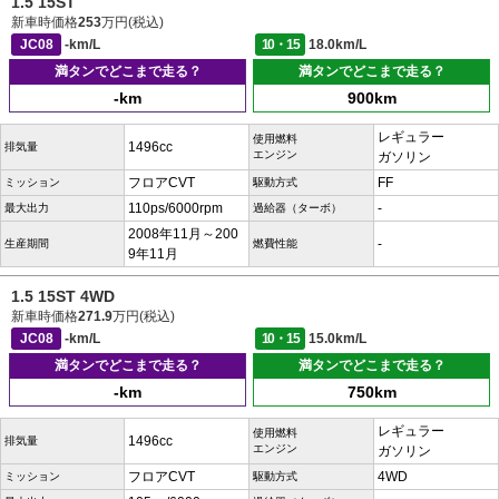
1.5 15ST
新車時価格
253
万円(税込)
JC08
-km/L
10・15
18.0km/L
満タンでどこまで走る？
満タンでどこまで走る？
-km
900km
レギュラー
使用燃料
1496cc
排気量
エンジン
ガソリン
フロアCVT
FF
ミッション
駆動方式
110ps/6000rpm
-
最大出力
過給器（ターボ）
2008年11月～200
-
生産期間
燃費性能
9年11月
1.5 15ST 4WD
新車時価格
271.9
万円(税込)
JC08
-km/L
10・15
15.0km/L
満タンでどこまで走る？
満タンでどこまで走る？
-km
750km
レギュラー
使用燃料
1496cc
排気量
エンジン
ガソリン
フロアCVT
4WD
ミッション
駆動方式