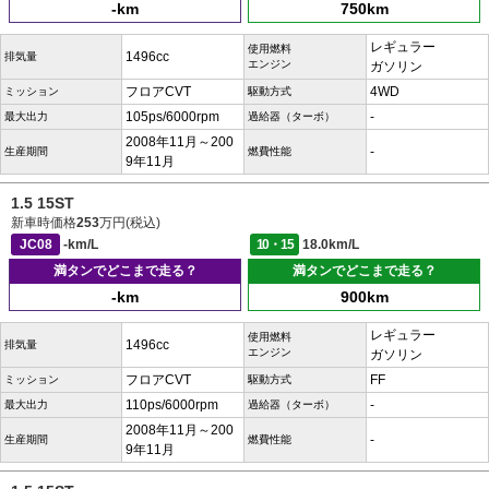
-km
750km
レギュラー
使用燃料
1496cc
排気量
エンジン
ガソリン
フロアCVT
4WD
ミッション
駆動方式
105ps/6000rpm
-
最大出力
過給器（ターボ）
2008年11月～200
-
生産期間
燃費性能
9年11月
1.5 15ST
新車時価格
253
万円(税込)
JC08
-km/L
10・15
18.0km/L
満タンでどこまで走る？
満タンでどこまで走る？
-km
900km
レギュラー
使用燃料
1496cc
排気量
エンジン
ガソリン
フロアCVT
FF
ミッション
駆動方式
110ps/6000rpm
-
最大出力
過給器（ターボ）
2008年11月～200
-
生産期間
燃費性能
9年11月