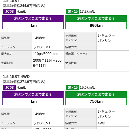
1.5 15ST
新車時価格
244.6
万円(税込)
JC08
-km/L
10・15
17.2km/L
満タンでどこまで走る？
満タンでどこまで走る？
-km
860km
レギュラー
使用燃料
1496cc
排気量
エンジン
ガソリン
フロア5MT
FF
ミッション
駆動方式
110ps/6000rpm
-
最大出力
過給器（ターボ）
2008年11月～200
-
生産期間
燃費性能
9年11月
1.5 15ST 4WD
新車時価格
271.9
万円(税込)
JC08
-km/L
10・15
15.0km/L
満タンでどこまで走る？
満タンでどこまで走る？
-km
750km
レギュラー
使用燃料
1496cc
排気量
エンジン
ガソリン
フロアCVT
4WD
ミッション
駆動方式