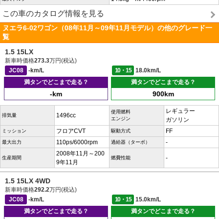
この車のカタログ情報を見る
ヌエラ6-02ワゴン（08年11月～09年11月モデル）の他のグレード一
覧
1.5 15LX
新車時価格
273.3
万円(税込)
JC08
-km/L
10・15
18.0km/L
満タンでどこまで走る？
満タンでどこまで走る？
-km
900km
レギュラー
使用燃料
1496cc
排気量
エンジン
ガソリン
フロアCVT
FF
ミッション
駆動方式
110ps/6000rpm
-
最大出力
過給器（ターボ）
2008年11月～200
-
生産期間
燃費性能
9年11月
1.5 15LX 4WD
新車時価格
292.2
万円(税込)
JC08
-km/L
10・15
15.0km/L
満タンでどこまで走る？
満タンでどこまで走る？