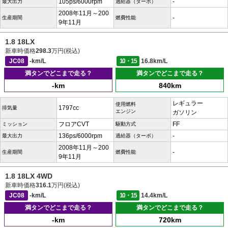
105ps/6000rpm
-
最大出力
過給器（ターボ）
2008年11月～200
-
生産期間
燃費性能
9年11月
1.8 18LX
新車時価格
298.3
万円(税込)
JC08
-km/L
10・15
16.8km/L
満タンでどこまで走る？
満タンでどこまで走る？
-km
840km
レギュラー
使用燃料
1797cc
排気量
エンジン
ガソリン
フロアCVT
FF
ミッション
駆動方式
136ps/6000rpm
-
最大出力
過給器（ターボ）
2008年11月～200
-
生産期間
燃費性能
9年11月
1.8 18LX 4WD
新車時価格
316.1
万円(税込)
JC08
-km/L
10・15
14.4km/L
満タンでどこまで走る？
満タンでどこまで走る？
-km
720km