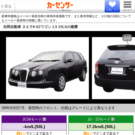
戻る
お気に入り
メニュー
新車時価格はメーカー発表当時の車両本体価格です。また基本情報など、その他の項目について
もメーカー発表時の情報に基いています。
光岡自動車 ヌエラ6-02ワゴン 1.5 15LXの燃費
1/3
08年(H20)7月、新型時のフロント。仕様はグレードにより異なります
JC08モード
10・15モード
-km/L(50L)
17.2km/L(50L)
満タン
でどこまで走る？
満タン
でどこまで走る？