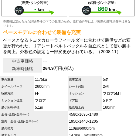
（燃費×タンク容量）
（燃費×タンク容量）
-
860
km
km
※燃費は定められた試験条件の下での数値のため、走行条件等により実際の燃料消費率は異な
ります。
ベースモデルに合わせて装備を充実
ベースとなるトヨタカローラフィールダーに合わせて装備などの変
更が行われた。リアシートベルトバックルを自立式として使い勝手
を向上。外板色の設定も一部変更がされている。（2008.11）
中古車価格
---
264.9
万円(税込)
新車時価格
1175kg
5名
車両重量
乗車定員
2600mm
2列
ホイールベース
シート列数
FF
フロア5MT
駆動方式
ミッション
フロア
5ドア
ミッション位置
ドア数
5.1m
160mm
最小回転半径
最低地上高
4580x1695x1480
全長x全幅x全高(mm)
1950x1440x1205
室内 全長x全幅x全高(mm)
110ps/6000rpm
最高出力
14.3kg・m/4400rpm
最大トルク