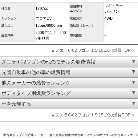
レギュラー
使用燃料
1797cc
排気量
エンジン
ガソリン
フロアCVT
4WD
ミッション
駆動方式
125ps/6000rpm
-
最大出力
過給器（ターボ）
2008年11月～200
-
生産期間
燃費性能
9年11月
▲ヌエラ6-02ワゴン 1.5 15LXの燃費TOPへ
ヌエラ6-02ワゴンの他のモデルの燃費情報
光岡自動車の他の車の燃費情報
他のメーカーの燃費ランキング
ボディタイプ別燃費ランキング
車を売却する
▲ヌエラ6-02ワゴン 1.5 15LXの燃費TOPへ
中古車トップ
中古車メーカー一覧
光岡自動車の中古車
ヌエラ6-02ワゴンの中古車
ヌエラ6