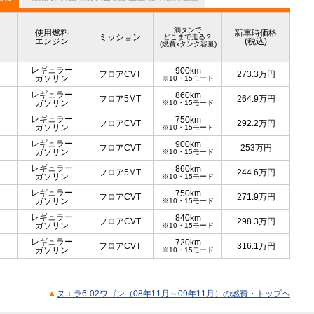
満タンで
使用燃料
新車時価格
ミッション
どこまで走る？
エンジン
(税込)
(燃費xタンク容量)
レギュラー
900km
フロアCVT
273.3
万円
ガソリン
※10・15モード
レギュラー
860km
フロア5MT
264.9
万円
ガソリン
※10・15モード
レギュラー
750km
フロアCVT
292.2
万円
ガソリン
※10・15モード
レギュラー
900km
フロアCVT
253
万円
ガソリン
※10・15モード
レギュラー
860km
フロア5MT
244.6
万円
ガソリン
※10・15モード
レギュラー
750km
フロアCVT
271.9
万円
ガソリン
※10・15モード
レギュラー
840km
フロアCVT
298.3
万円
ガソリン
※10・15モード
レギュラー
720km
フロアCVT
316.1
万円
ガソリン
※10・15モード
ヌエラ6-02ワゴン（08年11月～09年11月）の燃費・トップヘ