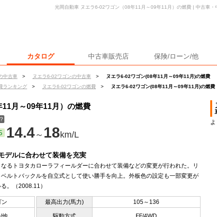
光岡自動車 ヌエラ6-02ワゴン（08年11月～09年11月）の燃費 | 中古
カタログ
中古車販売店
保険/ローン/他
の中古車
>
ヌエラ6-02ワゴンの中古車
>
ヌエラ6-02ワゴン(08年11月～09年11月)の燃費
費ランキング
>
ヌエラ6-02ワゴンの燃費
>
ヌエラ6-02ワゴン(08年11月～09年11月)の燃費
年11月～09年11月）の燃費
？
よ
14.4
18
5
～
km/L
モデルに合わせて装備を充実
となるトヨタカローラフィールダーに合わせて装備などの変更が行われた。リ
トベルトバックルを自立式として使い勝手を向上。外板色の設定も一部変更が
る。（2008.11）
ゴン
最高出力(馬力)
105～136
0/他
駆動方式
FF/4WD