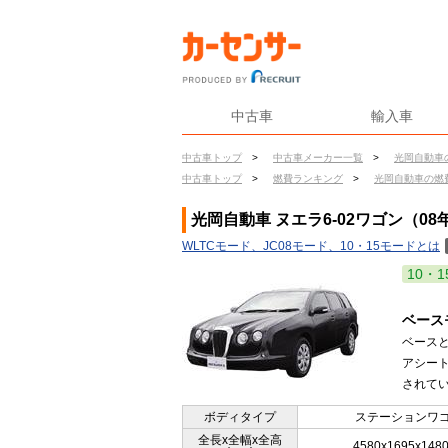
中古車
輸入車
中古車トップ
>
中古車メーカー一覧
>
光岡自動車
中古車トップ
>
燃費ランキング
>
光岡自動車の燃
光岡自動車 ヌエラ6-02ワゴン（08
WLTCモード、JC08モード、10・15モードとは
10・1
ベース
ベース
アシー
されてい
ボディタイプ
ステーションワ
全長x全幅x全高
4580x1695x148