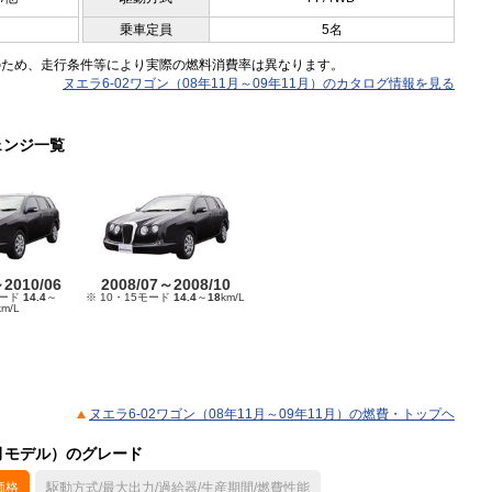
乗車定員
5名
のため、走行条件等により実際の燃料消費率は異なります。
ヌエラ6-02ワゴン（08年11月～09年11月）のカタログ情報を見る
ェンジ一覧
～2010/06
2008/07～2008/10
モード
14.4
～
※ 10・15モード
14.4
～
18
km/L
km/L
ヌエラ6-02ワゴン（08年11月～09年11月）の燃費・トップヘ
11月モデル）のグレード
価格
駆動方式/最大出力/過給器/生産期間/燃費性能