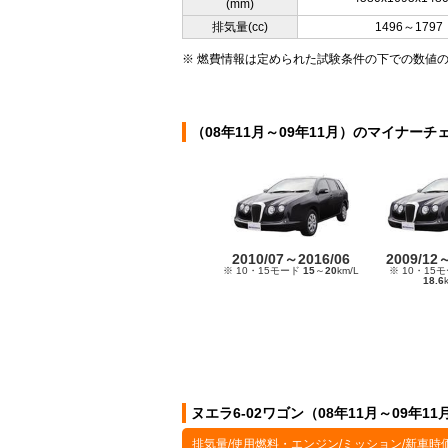
(mm)
排気量(cc)
1496～1797
※ 燃費情報は定められた試験条件の下での数値
（08年11月～09年11月）のマイナーチ
2010/07～2016/06
2009/12
※ 10・15モード
15
～
20
km/L
※ 10・15
18.6
ヌエラ6-02ワゴン（08年11月～09年
排気量/使用燃料・エンジン/ミッション/新車時