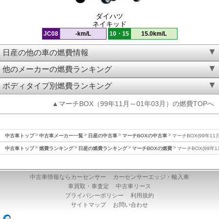
ダイハツ
ネイキッド
JC08
-km/L
10・15
15.0km/L
日産の他の車の燃費情報
他のメーカーの燃費ランキング
ボディタイプ別燃費ランキング
▲マーチBOX（99年11月～01年03月）の燃費TOPへ
中古車トップ
中古車メーカー一覧
日産の中古車
マーチBOXの中古車
マーチBOX(99年11
中古車トップ
燃費ランキング
日産の燃費ランキング
マーチBOXの燃費
マーチBOX(99年1
中古車情報ならカーセンサー
カーセンサーエッジ・輸入車
車買取・車査定
中古車リース
プライバシーポリシー
利用規約
サイトマップ
お問い合わせ