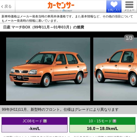
戻る
お気に入り
メニュー
新車時価格はメーカー発表当時の車両本体価格です。また基本情報など、その他の項目について
もメーカー発表時の情報に基いています。
日産 マーチBOX（99年11月～01年03月）の燃費
1/3
99年(H11)11月、新型時のフロント。仕様はグレードにより異なります
JC08モード
10・15モード
-km/L
16.0～18.0km/L