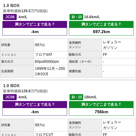
1.0 BOX
新車時価格
126.5
万円(税抜)
JC08
-km/L
10・15
16.6km/L
満タンでどこまで走る？
満タンでどこまで走る？
-km
697.2km
レギュラー
使用燃料
997cc
排気量
エンジン
ガソリン
フロア4AT
FF
ミッション
駆動方式
60ps/6000rpm
-
最大出力
過給器（ターボ）
1999年11月～200
-
生産期間
燃費性能
1年03月
1.0 BOX
新車時価格
128.8
万円(税抜)
JC08
-km/L
10・15
18km/L
満タンでどこまで走る？
満タンでどこまで走る？
-km
756km
レギュラー
使用燃料
997cc
排気量
エンジン
ガソリン
フロアCVT
FF
ミッション
駆動方式