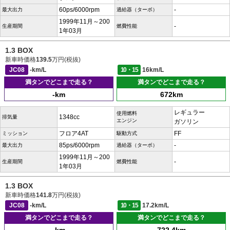
60ps/6000rpm
-
最大出力
過給器（ターボ）
1999年11月～200
-
生産期間
燃費性能
1年03月
1.3 BOX
新車時価格
139.5
万円(税抜)
JC08
-km/L
10・15
16km/L
満タンでどこまで走る？
満タンでどこまで走る？
-km
672km
レギュラー
使用燃料
1348cc
排気量
エンジン
ガソリン
フロア4AT
FF
ミッション
駆動方式
85ps/6000rpm
-
最大出力
過給器（ターボ）
1999年11月～200
-
生産期間
燃費性能
1年03月
1.3 BOX
新車時価格
141.8
万円(税抜)
JC08
-km/L
10・15
17.2km/L
満タンでどこまで走る？
満タンでどこまで走る？