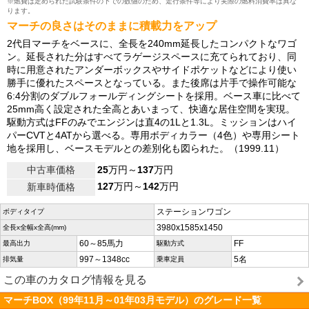
※燃費は定められた試験条件の下での数値のため、走行条件等により実際の燃料消費率は異な
ります。
マーチの良さはそのままに積載力をアップ
2代目マーチをベースに、全長を240mm延長したコンパクトなワゴ
ン。延長された分はすべてラゲージスペースに充てられており、同
時に用意されたアンダーボックスやサイドポケットなどにより使い
勝手に優れたスペースとなっている。また後席は片手で操作可能な
6:4分割のダブルフォールディングシートを採用。ベース車に比べて
25mm高く設定された全高とあいまって、快適な居住空間を実現。
駆動方式はFFのみでエンジンは直4の1Lと1.3L。ミッションはハイ
パーCVTと4ATから選べる。専用ボディカラー（4色）や専用シート
地を採用し、ベースモデルとの差別化も図られた。（1999.11）
中古車価格
25
万円～
137
万円
127
万円～
142
万円
新車時価格
ステーションワゴン
ボディタイプ
3980x1585x1450
全長x全幅x全高(mm)
60～85馬力
FF
最高出力
駆動方式
997～1348cc
5名
排気量
乗車定員
この車のカタログ情報を見る
マーチBOX（99年11月～01年03月モデル）のグレード一覧