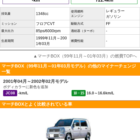
-km
722.4km
レギュラー
使用燃料
1348cc
排気量
エンジン
ガソリン
フロアCVT
FF
ミッション
駆動方式
85ps/6000rpm
-
最大出力
過給器（ターボ）
1999年11月～200
-
生産期間
燃費性能
1年03月
▲マーチBOX（99年11月～01年03月）の燃費TOPへ
マーチBOX（99年11月～01年03月モデル）の他のマイナーチェンジ
一覧
2001年04月～2002年02月モデル
ボディカラーに新色を追加
JC08
-km/L
10・15
16.0～16.6km/L
マーチBOXとよく比較されている車