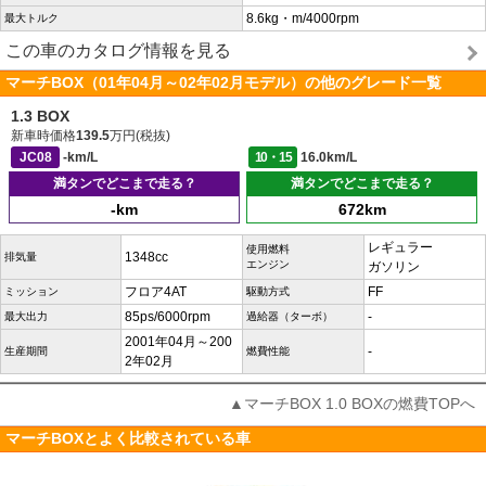
8.6kg・m/4000rpm
最大トルク
この車のカタログ情報を見る
マーチBOX（01年04月～02年02月モデル）の他のグレード一覧
1.3 BOX
新車時価格
139.5
万円(税抜)
JC08
-km/L
10・15
16.0km/L
満タンでどこまで走る？
満タンでどこまで走る？
-km
672km
レギュラー
使用燃料
1348cc
排気量
エンジン
ガソリン
フロア4AT
FF
ミッション
駆動方式
85ps/6000rpm
-
最大出力
過給器（ターボ）
2001年04月～200
-
生産期間
燃費性能
2年02月
▲マーチBOX 1.0 BOXの燃費TOPへ
マーチBOXとよく比較されている車