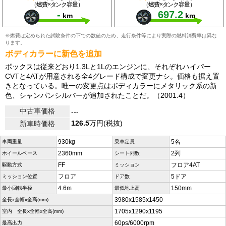
（燃費×タンク容量）
（燃費×タンク容量）
-
697.2
km
km
※燃費は定められた試験条件の下での数値のため、走行条件等により実際の燃料消費率は異な
ります。
ボディカラーに新色を追加
ボックスは従来どおり1.3Lと1Lのエンジンに、それぞれハイパー
CVTと4ATが用意される全4グレード構成で変更ナシ。価格も据え置
きとなっている。唯一の変更点はボディカラーにメタリック系の新
色、シャンパンシルバーが追加されたことだ。（2001.4）
中古車価格
---
126.5
万円(税抜)
新車時価格
930kg
5名
車両重量
乗車定員
2360mm
2列
ホイールベース
シート列数
FF
フロア4AT
駆動方式
ミッション
フロア
5ドア
ミッション位置
ドア数
4.6m
150mm
最小回転半径
最低地上高
3980x1585x1450
全長x全幅x全高(mm)
1705x1290x1195
室内 全長x全幅x全高(mm)
60ps/6000rpm
最高出力