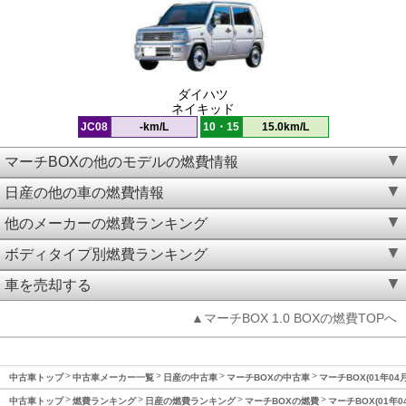
ダイハツ
ネイキッド
JC08
-km/L
10・15
15.0km/L
マーチBOXの他のモデルの燃費情報
日産の他の車の燃費情報
他のメーカーの燃費ランキング
ボディタイプ別燃費ランキング
車を売却する
▲マーチBOX 1.0 BOXの燃費TOPへ
中古車トップ
中古車メーカー一覧
日産の中古車
マーチBOXの中古車
マーチBOX(01年04
中古車トップ
燃費ランキング
日産の燃費ランキング
マーチBOXの燃費
マーチBOX(01年0