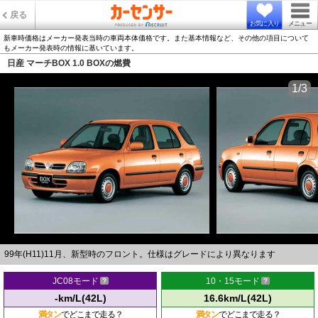
戻る
お気に入り
メニュー
新車時価格はメーカー発表当時の車両本体価格です。また基本情報など、その他の項目について
もメーカー発表時の情報に基いています。
日産 マーチBOX 1.0 BOXの燃費
1/3
99年(H11)11月、新型時のフロント。仕様はグレードにより異なります
JC08モード
10・15モード
-km/L(42L)
16.6km/L(42L)
満タン
でどこまで走る？
満タン
でどこまで走る？