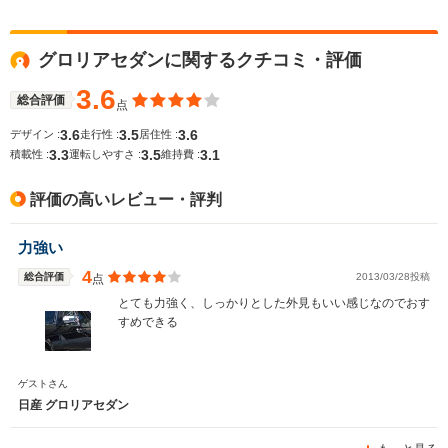
WLTCモード
グロリアセダンに関するクチコミ・評価
-
-
-
燃費
3.6
総合評価
点
3.6
3.5
3.6
デザイン :
走行性 :
居住性 :
3.3
3.5
3.1
排気量
1998～2960cc
2495～2987cc
2495～29
積載性 :
運転しやすさ :
維持費 :
駆動方式
FR
FR、4WD
FR、4WD
評価の高いレビュー・評判
力強い
4
総合評価
2013/03/28投稿
点
とても力強く、しっかりとした外見もいい感じなのでおす
すめできる
ゲストさん
日産 グロリアセダン