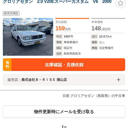
グロリアセダン 2.0 V20Eスーパーカスタム V6 2000
販売店保証
支払総額
本体価格
159
148.
0
万円
万円
年式
1997
年
走行
12.0
万km
車検
車検整備付
修復
なし
保証
保証付
整備
法定整備付
住所
鳥取県鳥取市
無
在庫確認・見積依頼
料
販売店：
株式会社Ｂ－ＲＩＳＥ 湖山店
日産 グロリアセダン（鳥取県）の中古車
物件更新時にメールを受け取る
1
/1