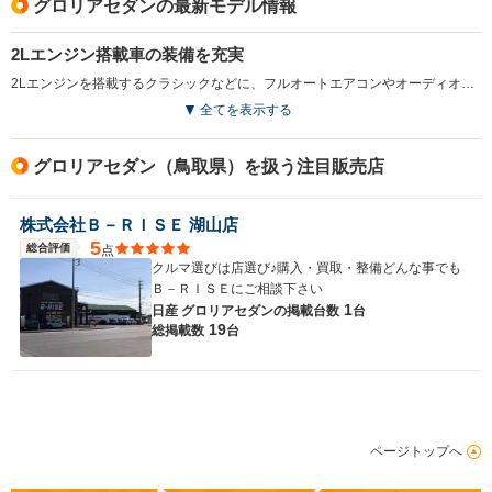
グロリアセダンの最新モデル情報
2Lエンジン搭載車の装備を充実
2Lエンジンを搭載するクラシックなどに、フルオートエアコンやオーディオのリアコントロールユニットなどを追加。快適性を高めた。（1990.8）
全てを表示する
グロリアセダン（鳥取県）を扱う注目販売店
株式会社Ｂ－ＲＩＳＥ 湖山店
5
総合評価
点
クルマ選びは店選び♪購入・買取・整備どんな事でも
Ｂ－ＲＩＳＥにご相談下さい
1
日産 グロリアセダンの
掲載台数
台
19
総掲載数
台
ページトップへ