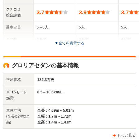
クチコミ
3.7
3.9
3.7
総合評価
乗車定員
5～6人
5人
5人
ドア数
4ドア
4ドア
4ドア
▼
全てを表示する
全高
全高
全高
1.4m～1.45m
1.44m～1.47m
1.44m
グロリアセダンの基本情報
平均価格
132.3万円
全幅
全幅
全
サイズ
1.7m～1.72m
1.77m
1.
全長
全長
10.15モード
8.5～10.6km/L
(全長x全幅x全高)
4.69m～5.01m
4.86m～4.98m
4.87m
燃費
車体寸法
全長：4.69m～5.01m
(全長x全幅x全
全幅：1.7m～1.72m
ホイールベース
ホイールベース
ホイー
高)
全高：1.4m～1.43m
-m
-m
もっと見る