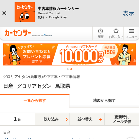
中古車情報カーセンサー
表示
Recruit Co., Ltd.
無料 － Google Play
履歴
お気に入り
メニュー
グロリアセダン(鳥取県)の中古車・中古車情報
日産 グロリアセダン 鳥取県
一覧から探す
地図から探す
更新時に
1
絞り込み
並べ替え
台
メール受信
日産