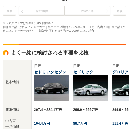
最初
前の30件
次の30件
最後
※人気のクルマは平均1ヶ月で掲載終了
物件数合計1万台以上のメーカー｜算出データ期間：2024年9月～11月｜内容：物件数合計1万
台以上のメーカーのうち、掲載が終了した物件数が1,000台以上の場合
よく一緒に検討される車種を比較
日産
日産
日産
セドリックセダン
セドリック
グロリア
基本情報
新車価格
207.4～284.1万円
299.9～555万円
299.9～5
中古車
104.4万円
89.7万円
111.4万円
平均価格