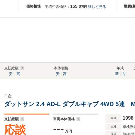
155.0
価格相場
燃費(
平均中古価格：
詳しく見る
万円
支払総額
本体価格
年式
安
高
安
高
新
古
日産
ダットサン 2.4 AD-L ダブルキャブ 4WD 5速 
1998
年式
支払総額
車両本体価格
---
応談
車検整
車検
万円
無(有償
保証