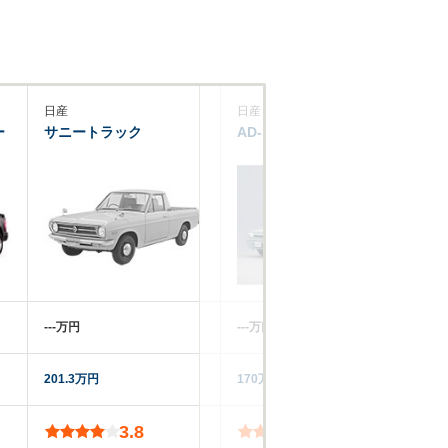
日産
日産
ー
サニートラック
AD-MAXバン
‐‐‐万円
‐‐‐万円
201.3万円
170万円
3.8
3.7