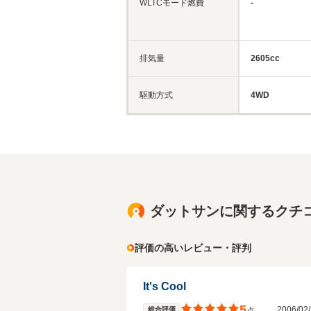
WLTCモード燃費
-
排気量
2605cc
駆動方式
4WD
ダットサンに関するクチ
評価の高いレビュー・評判
It's Cool
5
2006/0
総合評価