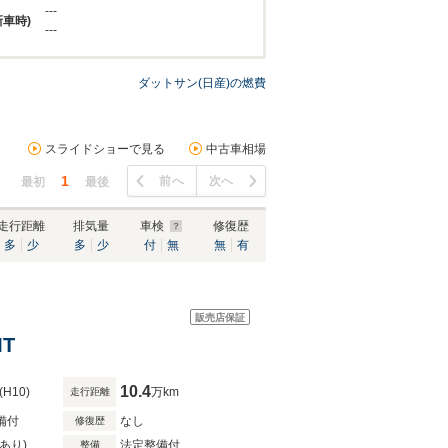
---
新車時)
---
ダットサン(日産)の燃費
スライドショーで見る
中古車相場
1
前へ
次へ
最初
最後
走行距離
排気量
車検
修復歴
多
少
多
少
付
無
無
有
販売店保証
MT
10.4
(H10)
万km
走行距離
備付
なし
修復歴
あり)
法定整備付
整備