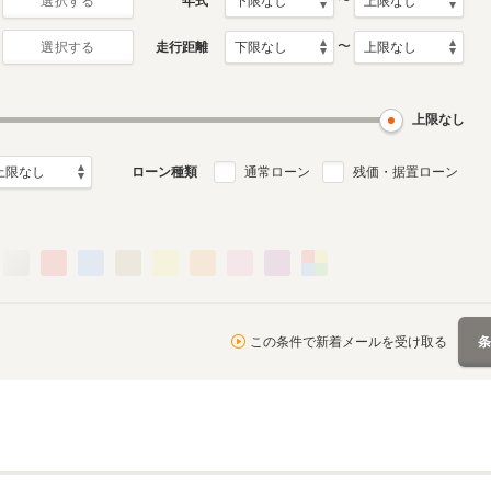
〜
年式
選択する
〜
走行距離
選択する
月～1996年12月
ル
上限なし
ローン種類
通常ローン
残価・据置ローン
この条件で新着メールを受け取る