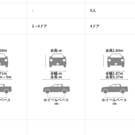
-
5人
2～4ドア
4ドア
.69m
全高
-m
全高
1.84m
.71m
全幅
-m
全幅
1.87m
2m～5m
全長
-m
全長
5.37m
ベース
ホイールベース
ホイールベース
m
-m
-m