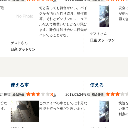
点
ブ最
何と言っても荷台がいい。バイ
安全
クから汚れた釣り道具、農作物
が揃
等。それとガソリンのマニュア
頼で
ルなんで燃費いいしかなり飛び
ます。難点は知り合いに行先が
ゲストさん
バレてることかな。
日産 ダットサン
ゲストさん
日産 ダットサン
使える車
使える
3
3/24投稿
2013/03/24投稿
総合評価
総合評価
点
十分な
このタイプの車としては十分な
快適
ます。
性能を持った車だと思います。
い車
利点