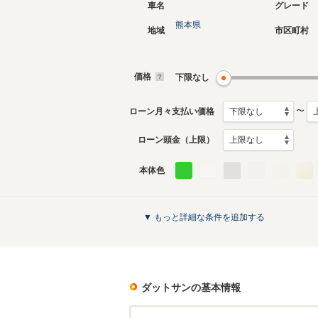
車名
グレード
熊本県
地域
市区町村
10代目
9代目
1997年1月～2002年7月
1989年9
生産モデル
生産モデ
価格
下限なし
ダットサンのカタログを見る
〜
ローン月々支払い価格
ローン頭金（上限）
本体色
▼ もっと詳細な条件を追加する
ダットサン
の基本情報