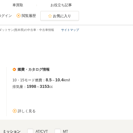
車買取
お役立ち記事
ログイン
閲覧履歴
お気に入り
ダットサン(熊本県)の中古車・中古車情報
サイトマップ
燃費・カタログ情報
8.5
10.4
10・15モード燃費：
～
km/l
1998
3153
排気量：
～
cc
詳しく見る
ミッション
AT/CVT
MT