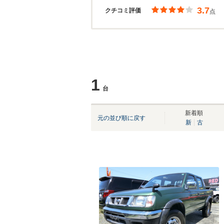
3.7
クチコミ評価
点
1
台
新着順
元の並び順に戻す
新
古