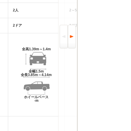
2人
2～5人
2ドア
3ドア
全高
1.39m～1.4m
全高
1.81m
全幅
1.5m
全幅
1.68m
全長
3.85m～4.14m
全長
4.27m～4.29m
ホイールベース
ホイールベース
-m
-m