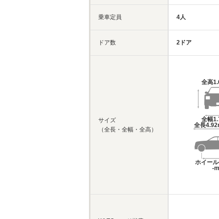
乗車定員
4人
ドア数
2ドア
全高
1
全幅
1
サイズ
全長
4.9
（全長・全幅・全高）
ホイール
-