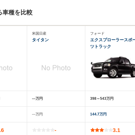
る車種を比較
米国日産
フォード
タイタン
エクスプローラースポ
ツトラック
円
‐‐‐万円
398～543万円
‐‐‐万円
144.7万円
.6
-
3.1