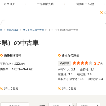
カタログ
中古車販売店
保険/ローン/他
車
全国の日産
ダットサンの中古車
ダットサン(熊本県)の中古車
本県）の中古車
価格相場情報
みんなの評価
3.7
132
総合評価
平均価格：
点
万円
71
263
価格帯：
万円～
万円
デザイン:
3.7
走行性:
3.4
居住性:
3.0
積載性:
3.8
運転のしやすさ:
3.1
維持費:
3.4
詳しく見る
詳しく見る