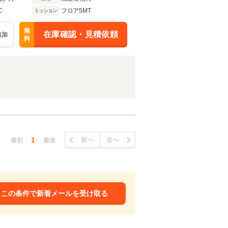
C
フロア5MT
ミッション
無
在庫確認・見積依頼
追加
料
1
前へ
次へ
最初
最後
この条件で新着メールを受け取る