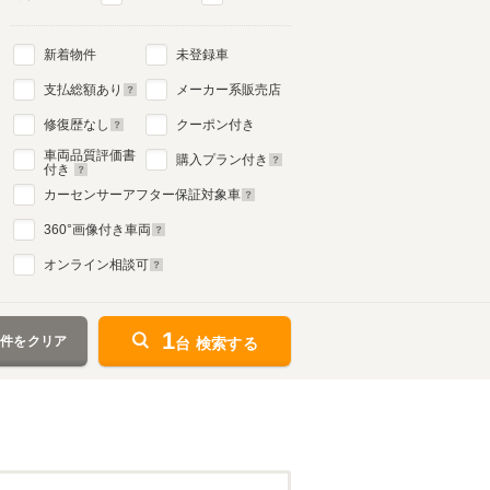
新着物件
未登録車
支払総額あり
メーカー系販売店
修復歴なし
クーポン付き
車両品質評価書
購入プラン付き
付き
カーセンサーアフター保証対象車
360
°画像付き車両
オンライン相談可
1
条件をクリア
台 検索する