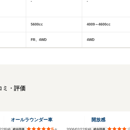
-
-
5600cc
4009～4600cc
FR、4WD
4WD
コミ・評価
オールラウンダー車
開放感
5
2/22投稿
2006/02/22投稿
総合評価
総合評価