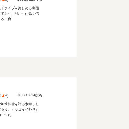
点
にドライブを楽しめる機能
っており、汎用性が高く信
きる一台
3
2013/03/24投稿
点
な加速性能を誇る素晴らし
であり、カッコイイ外見も
の一つだ