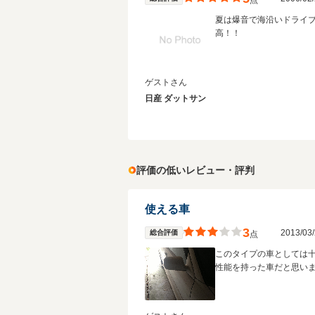
点
夏は爆音で海沿いドライ
高！！
ゲストさん
日産 ダットサン
評価の低いレビュー・評判
使える車
3
2013/0
総合評価
点
このタイプの車としては
性能を持った車だと思い