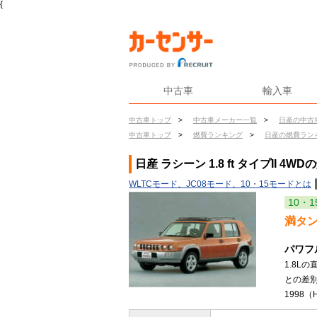
{
中古車
輸入車
中古車トップ
>
中古車メーカー一覧
>
日産の中古
中古車トップ
>
燃費ランキング
>
日産の燃費ラン
日産 ラシーン 1.8 ft タイプII 4WD
WLTCモード、JC08モード、10・15モードとは
10・1
満タ
パワフ
1.8L
との差
1998