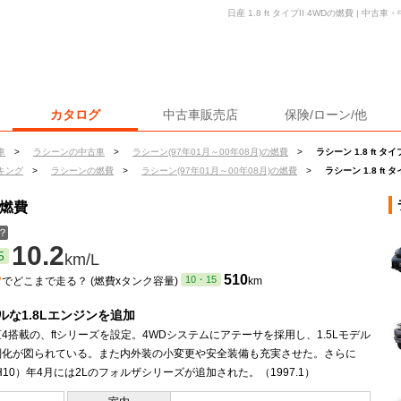
日産 1.8 ft タイプII 4WDの燃費 | 
カタログ
中古車販売店
保険/ローン/他
車
>
ラシーンの中古車
>
ラシーン(97年01月～00年08月)の燃費
>
ラシーン 1.8 ft タイ
キング
>
ラシーンの燃費
>
ラシーン(97年01月～00年08月)の燃費
>
ラシーン 1.8 ft 
の燃費
？
10.2
5
km/L
ン
510
10・15
でどこまで走る？ (燃費xタンク容量)
km
ルな1.8Lエンジンを追加
の直4搭載の、ftシリーズを設定。4WDシステムにアテーサを採用し、1.5Lモデル
別化が図られている。また内外装の小変更や安全装備も充実させた。さらに
（H10）年4月には2Lのフォルザシリーズが追加された。（1997.1）