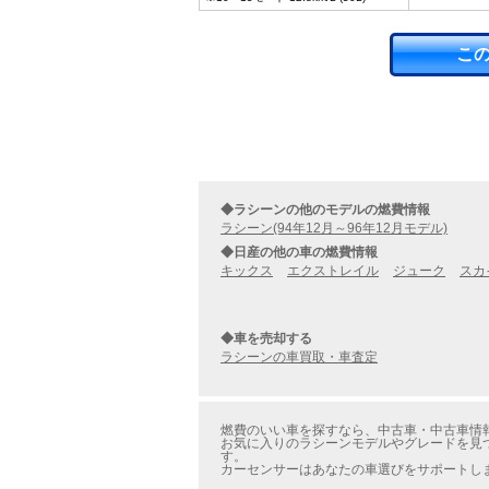
こ
◆ラシーンの他のモデルの燃費情報
ラシーン(94年12月～96年12月モデル)
◆日産の他の車の燃費情報
キックス
エクストレイル
ジューク
スカ
◆車を売却する
ラシーンの車買取・車査定
燃費のいい車を探すなら、中古車・中古車情報のカ
お気に入りのラシーンモデルやグレードを見つけ
す。
カーセンサーはあなたの車選びをサポートし