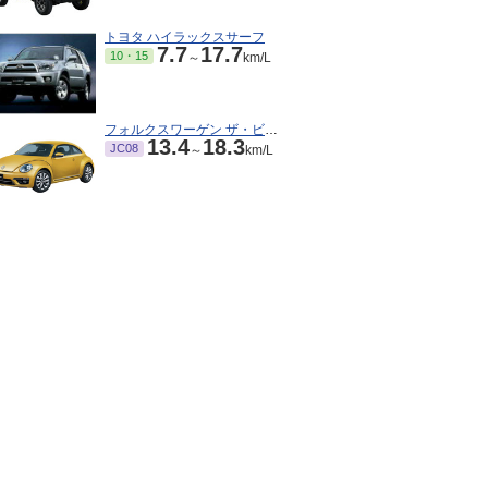
トヨタ ハイラックスサーフ
7.7
17.7
10・15
～
km/L
フォルクスワーゲン ザ・ビートル
13.4
18.3
JC08
～
km/L