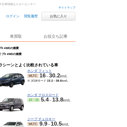
中古車・中古車情報ならカーセンサー
サイトマップ
ログイン
閲覧履歴
お気に入り
車買取
お役立ち記事
プII 4WDの燃費
タイプII 4WDの燃費
ラシーンとよく比較されている車
ホンダ フィット
16
30.2
WLTC
～
km/L
※ JC08モード
15.2
～
38.6
km/L
ホンダ クロスロード
5.4
13.8
10・15
～
km/L
ジープ チェロキー
9.9
10.5
WLTC
～
km/L