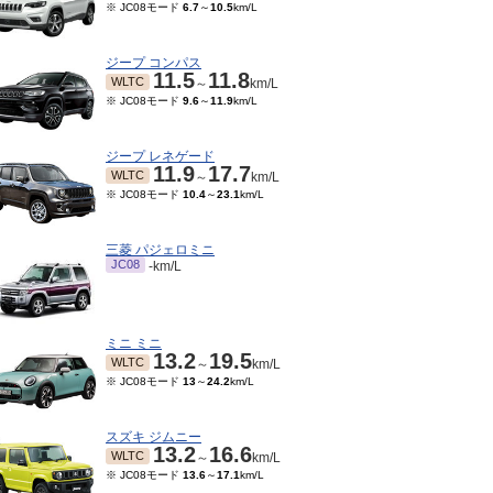
※ JC08モード
6.7
～
10.5
km/L
ジープ コンパス
11.5
11.8
WLTC
～
km/L
※ JC08モード
9.6
～
11.9
km/L
ジープ レネゲード
11.9
17.7
WLTC
～
km/L
※ JC08モード
10.4
～
23.1
km/L
三菱 パジェロミニ
JC08
-km/L
ミニ ミニ
13.2
19.5
WLTC
～
km/L
※ JC08モード
13
～
24.2
km/L
スズキ ジムニー
13.2
16.6
WLTC
～
km/L
※ JC08モード
13.6
～
17.1
km/L