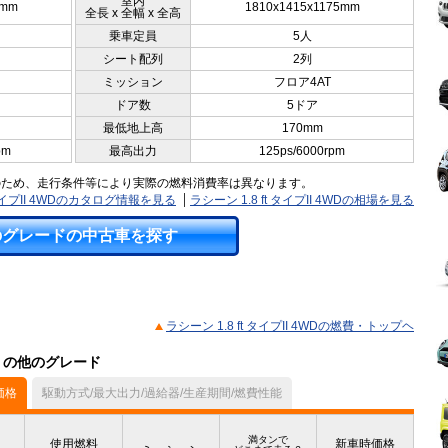
室内
5mm
1810x1415x1175mm
全長 x 全幅 x 全高
乗車定員
5人
シート配列
2列
ミッション
フロア4AT
ドア数
5ドア
最低地上高
170mm
pm
最高出力
125ps/6000rpm
のため、走行条件等により実際の燃料消費率は異なります。
t タイプII 4WDのカタログ情報を見る
ラシーン 1.8 ft タイプII 4WDの相場を見る
のグレードの中古車を探す
ラシーン 1.8 ft タイプII 4WDの燃費・トップヘ
ル）の他のグレード
価格
駆動方式/最大出力/過給器/生産期間/燃費性能
満タンで
使用燃料
新車時価格