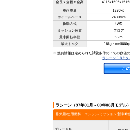
全長 x 全幅 x 全高
4115x1695x151
車両重量
1290kg
ホイールベース
2430mm
駆動方式
4WD
ミッション位置
フロア
最小回転半径
5.2m
最大トルク
16kg・m/4800r
※ 燃費情報は定められた試験条件の下での数値
ラシーン 1.8 f
こ
ラシーン（97年01月～00年08月モデ
排気量/使用燃料・エンジン/ミッション/新車時
グレード名