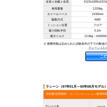
全長 x 全幅 x 全高
4115x1695x151
車両重量
1220kg
ホイールベース
2430mm
駆動方式
4WD
ミッション位置
フロア
最小回転半径
5.2m
最大トルク
13.8kg・m/4000
※ 燃費情報は定められた試験条件の下での数値
ラシーン 1.5
こ
ラシーン（97年01月～00年08月モデ
排気量/使用燃料・エンジン/ミッション/新車時
グレード名