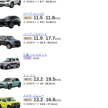
※ JC08モード
6.7
～
10.5
km/L
ジープ コンパス
11.5
11.8
WLTC
～
km/L
※ JC08モード
9.6
～
11.9
km/L
ジープ レネゲード
11.9
17.7
WLTC
～
km/L
※ JC08モード
10.4
～
23.1
km/L
三菱 パジェロミニ
JC08
-km/L
ミニ ミニ
13.2
19.5
WLTC
～
km/L
※ JC08モード
13
～
24.2
km/L
スズキ ジムニー
13.2
16.6
WLTC
～
km/L
※ JC08モード
13.6
～
17.1
km/L