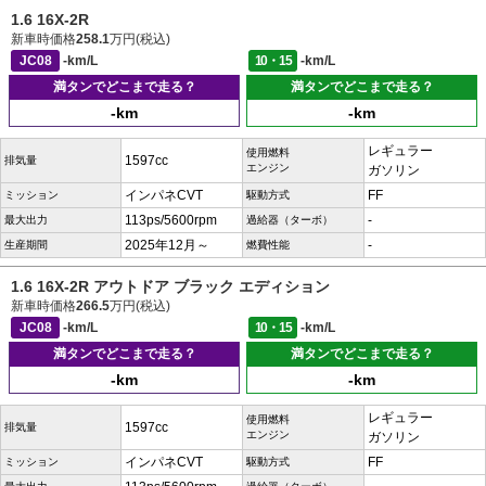
1.6 16X-2R
新車時価格
258.1
万円(税込)
JC08
-km/L
10・15
-km/L
満タンでどこまで走る？
満タンでどこまで走る？
-km
-km
レギュラー
使用燃料
1597cc
排気量
エンジン
ガソリン
インパネCVT
FF
ミッション
駆動方式
113ps/5600rpm
-
最大出力
過給器（ターボ）
2025年12月～
-
生産期間
燃費性能
1.6 16X-2R アウトドア ブラック エディション
新車時価格
266.5
万円(税込)
JC08
-km/L
10・15
-km/L
満タンでどこまで走る？
満タンでどこまで走る？
-km
-km
レギュラー
使用燃料
1597cc
排気量
エンジン
ガソリン
インパネCVT
FF
ミッション
駆動方式