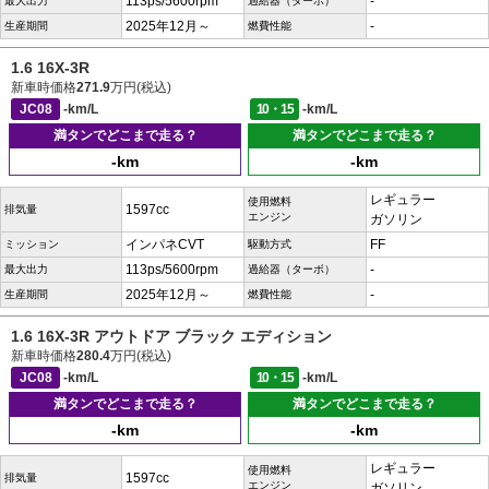
113ps/5600rpm
-
最大出力
過給器（ターボ）
2025年12月～
-
生産期間
燃費性能
1.6 16X-3R
新車時価格
271.9
万円(税込)
JC08
-km/L
10・15
-km/L
満タンでどこまで走る？
満タンでどこまで走る？
-km
-km
レギュラー
使用燃料
1597cc
排気量
エンジン
ガソリン
インパネCVT
FF
ミッション
駆動方式
113ps/5600rpm
-
最大出力
過給器（ターボ）
2025年12月～
-
生産期間
燃費性能
1.6 16X-3R アウトドア ブラック エディション
新車時価格
280.4
万円(税込)
JC08
-km/L
10・15
-km/L
満タンでどこまで走る？
満タンでどこまで走る？
-km
-km
レギュラー
使用燃料
1597cc
排気量
エンジン
ガソリン