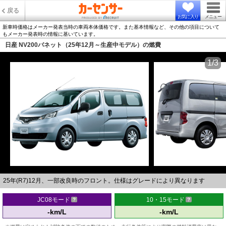
戻る
お気に入り
メニュー
新車時価格はメーカー発表当時の車両本体価格です。また基本情報など、その他の項目について
もメーカー発表時の情報に基いています。
日産 NV200バネット（25年12月～生産中モデル）の燃費
1/3
25年(R7)12月、一部改良時のフロント。仕様はグレードにより異なります
JC08モード
10・15モード
-km/L
-km/L