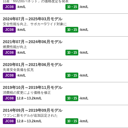
日産「NV200バネット」の価格改定を発表
JC08
-km/L
10・15
-km/L
2024年07月～2025年03月モデル
安全性能を向上、サポカーSワイド対象に
JC08
-km/L
10・15
-km/L
2021年07月～2024年06月モデル
燃費性能が向上
JC08
-km/L
10・15
-km/L
2020年01月～2021年06月モデル
先進安全装備を拡充
JC08
-km/L
10・15
-km/L
2019年10月～2019年11月モデル
消費税の変更により価格を修正
JC08
12.8～13.2km/L
10・15
-km/L
2014年09月～2019年09月モデル
ワゴンに新モデルが追加設定された
JC08
12.8～13.2km/L
10・15
-km/L