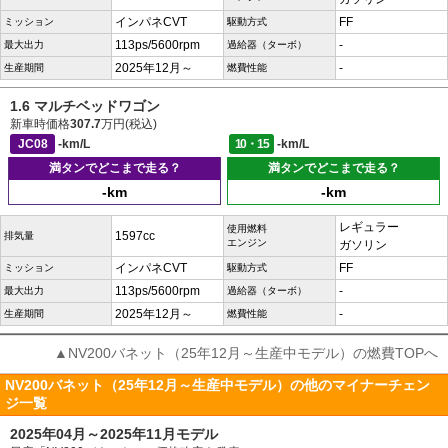
インパネCVT
FF
ミッション
駆動方式
113ps/5600rpm
-
最大出力
過給器（ターボ）
2025年12月～
-
生産期間
燃費性能
1.6 マルチベッドワゴン
新車時価格
307.7
万円(税込)
JC08
-km/L
10・15
-km/L
満タンでどこまで走る？
満タンでどこまで走る？
-km
-km
レギュラー
使用燃料
1597cc
排気量
エンジン
ガソリン
インパネCVT
FF
ミッション
駆動方式
113ps/5600rpm
-
最大出力
過給器（ターボ）
2025年12月～
-
生産期間
燃費性能
▲NV200バネット（25年12月～生産中モデル）の燃費TOPへ
NV200バネット（25年12月～生産中モデル）の他のマイナーチェン
ジ一覧
2025年04月～2025年11月モデル