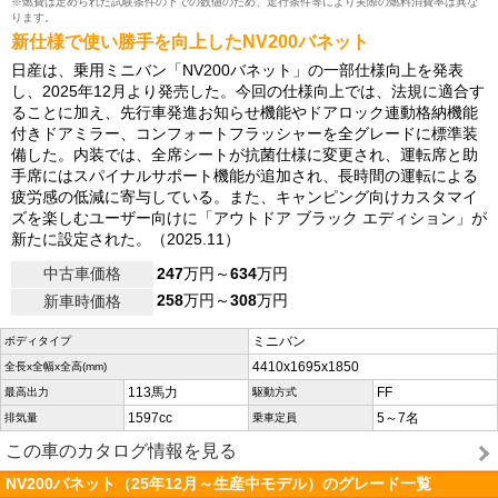
※燃費は定められた試験条件の下での数値のため、走行条件等により実際の燃料消費率は異な
ります。
新仕様で使い勝手を向上したNV200バネット
日産は、乗用ミニバン「NV200バネット」の一部仕様向上を発表
し、2025年12月より発売した。今回の仕様向上では、法規に適合す
ることに加え、先行車発進お知らせ機能やドアロック連動格納機能
付きドアミラー、コンフォートフラッシャーを全グレードに標準装
備した。内装では、全席シートが抗菌仕様に変更され、運転席と助
手席にはスパイナルサポート機能が追加され、長時間の運転による
疲労感の低減に寄与している。また、キャンピング向けカスタマイ
ズを楽しむユーザー向けに「アウトドア ブラック エディション」が
新たに設定された。（2025.11）
中古車価格
247
万円～
634
万円
258
万円～
308
万円
新車時価格
ミニバン
ボディタイプ
4410x1695x1850
全長x全幅x全高(mm)
113馬力
FF
最高出力
駆動方式
1597cc
5～7名
排気量
乗車定員
この車のカタログ情報を見る
NV200バネット（25年12月～生産中モデル）のグレード一覧