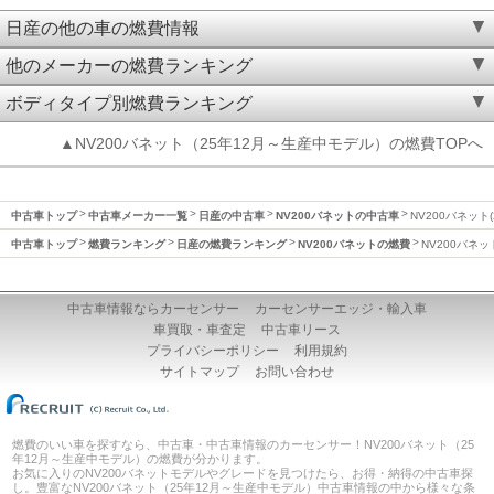
日産の他の車の燃費情報
他のメーカーの燃費ランキング
ボディタイプ別燃費ランキング
▲NV200バネット（25年12月～生産中モデル）の燃費TOPへ
中古車トップ
中古車メーカー一覧
日産の中古車
NV200バネットの中古車
NV200バネット
中古車トップ
燃費ランキング
日産の燃費ランキング
NV200バネットの燃費
NV200バネッ
中古車情報ならカーセンサー
カーセンサーエッジ・輸入車
車買取・車査定
中古車リース
プライバシーポリシー
利用規約
サイトマップ
お問い合わせ
燃費のいい車を探すなら、中古車・中古車情報のカーセンサー！NV200バネット（25
年12月～生産中モデル）の燃費が分かります。
お気に入りのNV200バネットモデルやグレードを見つけたら、お得・納得の中古車探
し。豊富なNV200バネット（25年12月～生産中モデル）中古車情報の中から様々な条