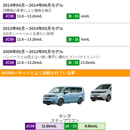
2014年04月～2014年08月モデル
消費税の変更により価格を修正
JC08
12.8～13.2km/L
10・15
-km/L
2012年06月～2014年03月モデル
3点式シートベルトを新たに採用
JC08
12.8～13.2km/L
10・15
-km/L
2009年05月～2012年05月モデル
バンベースとは思えない使い勝手に優れたコンパクトミニバン
JC08
12.8～13.2km/L
10・15
13.2km/L
NV200バネットとよく比較されている車
ホンダ
ステップワゴン
JC08
11.6km/L
10・15
9.9km/L