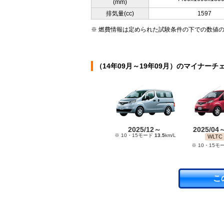
(mm)
排気量(cc)
1597
※ 燃費情報は定められた試験条件の下での数値
（14年09月～19年09月）のマイナーチ
2025/12～
2025/04
※ 10・15モード
13.5
km/L
WLTC
※ 10・15モ
こ