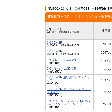
NV200バネット（14年09月～19年09
排気量/使用燃料・エンジン/ミッション/新車時
グレード名
排気量
WLTCモード燃費(タンク容量)
1.6 16X-2R
1597cc
※JC08モード13.2km/L (55L)
1.6 16X-3R
1597cc
※JC08モード12.8km/L (55L)
1.6 プレミアムGX-2R
1597cc
-km/L (55L)
1.6 プレミアムGX-3R
1597cc
-km/L (55L)
1.6 16X-3R 運転席マイティグリ
ップ
1597cc
-km/L (55L)
1.6 16X-3R アンシャンテ ステッ
プタイプ
1597cc
-km/L (55L)
1.6 チェアキャブ 車いす1名仕様
3人掛けリアシートタイプ
1597cc
-km/L (55L)