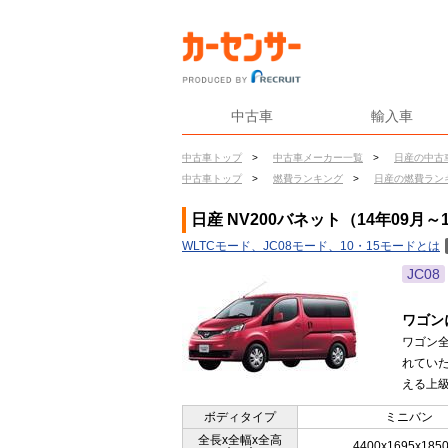
中古車
輸入車
中古車トップ
>
中古車メーカー一覧
>
日産の中古
中古車トップ
>
燃費ランキング
>
日産の燃費ラン
日産 NV200バネット（14年09月～
WLTCモード、JC08モード、10・15モードとは
JC08
ワゴン
ワゴン
れてい
える上級
ボディタイプ
ミニバン
全長x全幅x全高
4400x1695x185