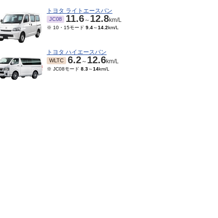
トヨタ ライトエースバン
11.6
12.8
JC08
～
km/L
※ 10・15モード
9.4
～
14.2
km/L
トヨタ ハイエースバン
6.2
12.6
WLTC
～
km/L
※ JC08モード
8.3
～
14
km/L