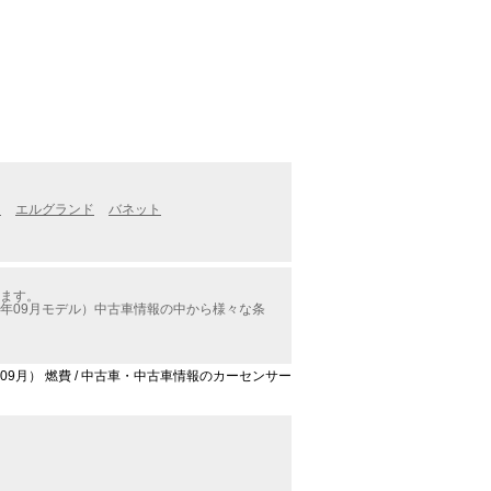
ス
エルグランド
バネット
ります。
9年09月モデル）中古車情報の中から様々な条
年09月） 燃費 / 中古車・中古車情報のカーセンサー