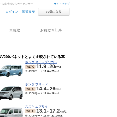
車・中古車情報ならカーセンサー
サイトマップ
ログイン
閲覧履歴
お気に入り
車買取
お役立ち記事
NV200バネットとよく比較されている車
ホンダ ステップワゴン
11.9
20
WLTC
～
km/L
※ JC08モード
11.6
～
25
km/L
ホンダ フリード
14.4
26
WLTC
～
km/L
※ JC08モード
12.8
～
28
km/L
スズキ エブリイ
13.1
17.2
WLTC
～
km/L
※ JC08モード
13.8
～
22.1
km/L