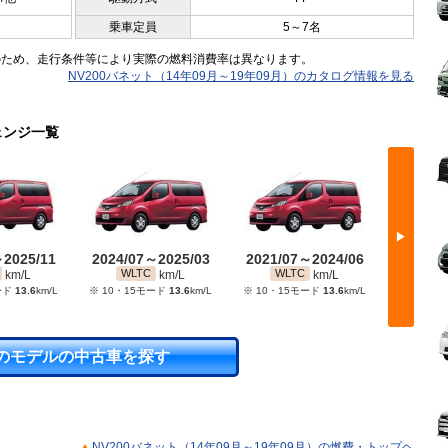
乗車定員
5～7名
のため、走行条件等により実際の燃料消費率は異なります。
NV200バネット（14年09月～19年09月）のカタログ情報を見る
ェンジ一覧
▶
～2025/11
2024/07～2025/03
2021/07～2024/06
2020/
WLTC
WLTC
WL
km/L
km/L
km/L
ード
13.6
km/L
※ 10・15モード
13.6
km/L
※ 10・15モード
13.6
km/L
※ 10・
のモデルの中古車を探す
NV200バネット（14年09月～19年09月）の燃費・トップヘ