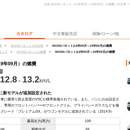
日産 NV200バネット（14年09月～19年09月）の燃費 | 中古
カタログ
中古車販売店
保険/ローン/他
車
>
NV200バネットの中古車
>
NV200バネット(14年09月～19年09月)の燃費
キング
>
NV200バネットの燃費
>
NV200バネット(14年09月～19年09月)の燃費
19年09月）の燃費
？
12.8
13.2
～
km/L
に新モデルが追加設定された
全車に横滑り防止装置のVSCが標準装備されている。また、バンにのみ設定さ
た、専用のフロントバンパーやフロントグリル、プライバシーガラスなどを備
グレード「プレミアムGX」がワゴンモデルに追加されている（2014.9）
最高出力(馬力)
109
0/他
駆動方式
FF