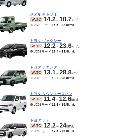
スズキ キャリイ
14.2
18.7
WLTC
～
km/L
※ JC08モード
15.5
～
22.5
km/L
トヨタ ヴォクシー
12.2
23.6
WLTC
～
km/L
※ JC08モード
12.4
～
23.8
km/L
トヨタ シエンタ
13.1
28.8
WLTC
～
km/L
※ JC08モード
13.2
～
28.8
km/L
01～2021/06
2019/10～2019/11
2014/04～2014/08
201
12.8
13.2
12.8
13.2
TC
JC08
JC08
JC08
km/L
～
km/L
～
km/L
15モード
12
km/L
トヨタ タウンエースバン
11.4
12.6
WLTC
～
km/L
※ JC08モード
11.6
～
15.5
km/L
トヨタ ノア
12.2
24
WLTC
～
km/L
※ JC08モード
12.4
～
23.8
km/L