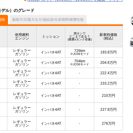
月モデル）のグレード
価格
駆動方式/最大出力/過給器/生産期間/燃費性能
満タンで
使用燃料
新車時価格
ミッション
どこまで走る？
エンジン
(税込)
(燃費xタンク容量)
レギュラー
726km
インパネ4AT
193.8
万円
ガソリン
※JC08モード
レギュラー
704km
インパネ4AT
204.6
万円
ガソリン
※JC08モード
レギュラー
インパネ4AT
-
222.4
万円
ガソリン
レギュラー
インパネ4AT
-
233.2
万円
ガソリン
レギュラー
インパネ4AT
-
210
万円
ガソリン
レギュラー
インパネ4AT
-
227.8
万円
ガソリン
レギュラー
インパネ4AT
-
276
万円
ガソリン