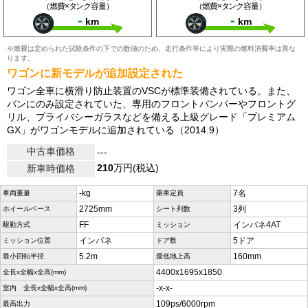
（燃費×タンク容量）
（燃費×タンク容量）
-
-
km
km
※燃費は定められた試験条件の下での数値のため、走行条件等により実際の燃料消費率は異な
ります。
ワゴンに新モデルが追加設定された
ワゴン全車に横滑り防止装置のVSCが標準装備されている。また、
バンにのみ設定されていた、専用のフロントバンパーやフロントグ
リル、プライバシーガラスなどを備える上級グレード「プレミアム
GX」がワゴンモデルに追加されている（2014.9）
中古車価格
---
210
万円(税込)
新車時価格
-kg
7名
車両重量
乗車定員
2725mm
3列
ホイールベース
シート列数
FF
インパネ4AT
駆動方式
ミッション
インパネ
5ドア
ミッション位置
ドア数
5.2m
160mm
最小回転半径
最低地上高
4400x1695x1850
全長x全幅x全高(mm)
-x-x-
室内 全長x全幅x全高(mm)
109ps/6000rpm
最高出力