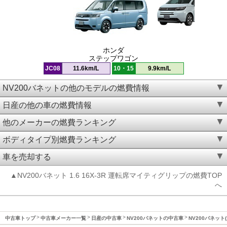
ホンダ
ステップワゴン
JC08
11.6km/L
10・15
9.9km/L
NV200バネットの他のモデルの燃費情報
日産の他の車の燃費情報
他のメーカーの燃費ランキング
ボディタイプ別燃費ランキング
車を売却する
▲NV200バネット 1.6 16X-3R 運転席マイティグリップの燃費TOP
へ
中古車トップ
中古車メーカー一覧
日産の中古車
NV200バネットの中古車
NV200バネット