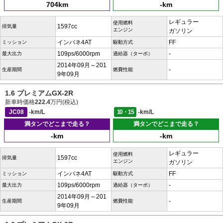
704km
-km
レギュラー
使用燃料
1597cc
排気量
エンジン
ガソリン
インパネ4AT
FF
ミッション
駆動方式
109ps/6000rpm
-
最大出力
過給器（ターボ）
2014年09月～201
-
生産期間
燃費性能
9年09月
1.6 プレミアムGX-2R
新車時価格
222.4
万円(税込)
JC08
-km/L
10・15
-km/L
満タンでどこまで走る？
満タンでどこまで走る？
-km
-km
レギュラー
使用燃料
1597cc
排気量
エンジン
ガソリン
インパネ4AT
FF
ミッション
駆動方式
109ps/6000rpm
-
最大出力
過給器（ターボ）
2014年09月～201
-
生産期間
燃費性能
9年09月