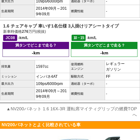
109ps/6000rpm
-
最大出力
過給器（ターボ）
2014年09月～201
-
生産期間
燃費性能
9年09月
1.6 チェアキャブ 車いす1名仕様 3人掛けリアシートタイプ
新車時価格
276
万円(税抜)
JC08
-km/L
10・15
-km/L
満タンでどこまで走る？
満タンでどこまで走る？
-km
-km
レギュラー
使用燃料
1597cc
排気量
エンジン
ガソリン
インパネ4AT
FF
ミッション
駆動方式
109ps/6000rpm
-
最大出力
過給器（ターボ）
2014年09月～201
-
生産期間
燃費性能
9年09月
▲NV200バネット 1.6 16X-3R 運転席マイティグリップの燃費TOP
へ
NV200バネットとよく比較されている車