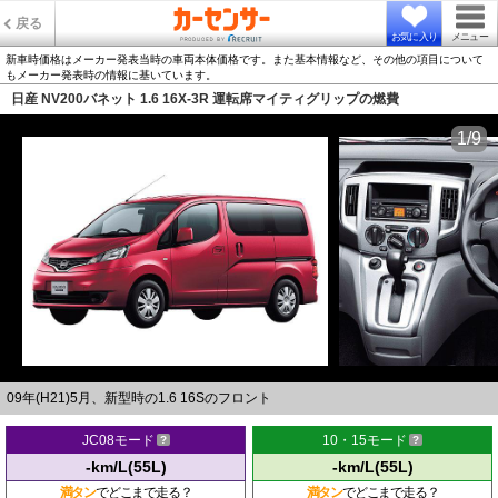
戻る
お気に入り
メニュー
新車時価格はメーカー発表当時の車両本体価格です。また基本情報など、その他の項目について
もメーカー発表時の情報に基いています。
日産 NV200バネット 1.6 16X-3R 運転席マイティグリップの燃費
1/9
09年(H21)5月、新型時の1.6 16Sのフロント
JC08モード
10・15モード
-km/L(55L)
-km/L(55L)
満タン
でどこまで走る？
満タン
でどこまで走る？