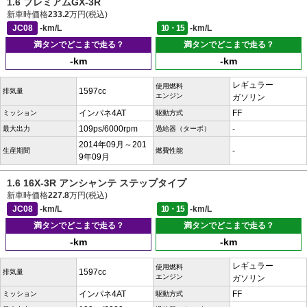
1.6 プレミアムGX-3R
新車時価格
233.2
万円(税込)
JC08
-km/L
10・15
-km/L
満タンでどこまで走る？
満タンでどこまで走る？
-km
-km
レギュラー
使用燃料
1597cc
排気量
エンジン
ガソリン
インパネ4AT
FF
ミッション
駆動方式
109ps/6000rpm
-
最大出力
過給器（ターボ）
2014年09月～201
-
生産期間
燃費性能
9年09月
1.6 16X-3R アンシャンテ ステップタイプ
新車時価格
227.8
万円(税込)
JC08
-km/L
10・15
-km/L
満タンでどこまで走る？
満タンでどこまで走る？
-km
-km
レギュラー
使用燃料
1597cc
排気量
エンジン
ガソリン
インパネ4AT
FF
ミッション
駆動方式