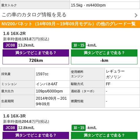
15.5kg・m/4400rpm
最大トルク
この車のカタログ情報を見る
NV200バネット（14年09月～19年09月モデル）の他のグレード一覧
1.6 16X-2R
新車時価格
193.8
万円(税込)
JC08
13.2km/L
10・15
-km/L
満タンでどこまで走る？
満タンでどこまで走る？
726km
-km
レギュラー
使用燃料
1597cc
排気量
エンジン
ガソリン
インパネ4AT
FF
ミッション
駆動方式
109ps/6000rpm
-
最大出力
過給器（ターボ）
2014年09月～201
-
生産期間
燃費性能
9年09月
1.6 16X-3R
新車時価格
204.6
万円(税込)
JC08
12.8km/L
10・15
-km/L
満タンでどこまで走る？
満タンでどこまで走る？