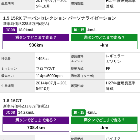
2014年07月～201
H27年度燃費基準
生産期間
燃費性能
5年10月
達成
1.5 15RX アーバンセレクション パーソナライゼーション
新車時価格
228.5
万円(税込)
JC08
18.0km/L
10・15
-km/L
満タンでどこまで走る？
満タンでどこまで走る？
936km
-km
レギュラー
使用燃料
1498cc
排気量
エンジン
ガソリン
フロアCVT
FF
ミッション
駆動方式
114ps/6000rpm
-
最大出力
過給器（ターボ）
2014年07月～201
H27年度燃費基準
生産期間
燃費性能
5年10月
達成
1.6 16GT
新車時価格
233.8
万円(税込)
JC08
14.2km/L
10・15
-km/L
満タンでどこまで走る？
満タンでどこまで走る？
738.4km
-km
ハイオク
使用燃料