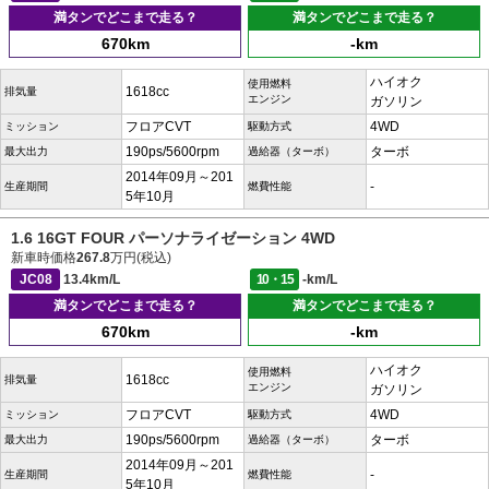
満タンでどこまで走る？
満タンでどこまで走る？
670km
-km
ハイオク
使用燃料
1618cc
排気量
エンジン
ガソリン
フロアCVT
4WD
ミッション
駆動方式
190ps/5600rpm
ターボ
最大出力
過給器（ターボ）
2014年09月～201
-
生産期間
燃費性能
5年10月
1.6 16GT FOUR パーソナライゼーション 4WD
新車時価格
267.8
万円(税込)
JC08
13.4km/L
10・15
-km/L
満タンでどこまで走る？
満タンでどこまで走る？
670km
-km
ハイオク
使用燃料
1618cc
排気量
エンジン
ガソリン
フロアCVT
4WD
ミッション
駆動方式
190ps/5600rpm
ターボ
最大出力
過給器（ターボ）
2014年09月～201
-
生産期間
燃費性能
5年10月