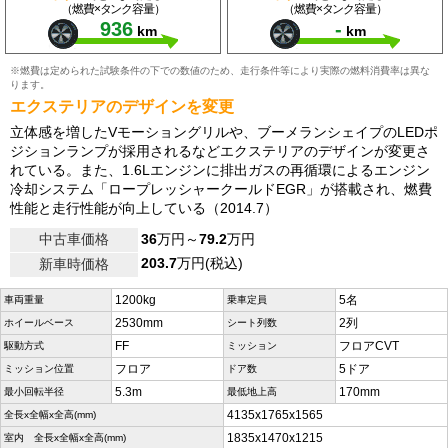
（燃費×タンク容量）
（燃費×タンク容量）
936
-
km
km
※燃費は定められた試験条件の下での数値のため、走行条件等により実際の燃料消費率は異な
ります。
エクステリアのデザインを変更
立体感を増したVモーショングリルや、ブーメランシェイプのLEDポ
ジションランプが採用されるなどエクステリアのデザインが変更さ
れている。また、1.6Lエンジンに排出ガスの再循環によるエンジン
冷却システム「ロープレッシャークールドEGR」が搭載され、燃費
性能と走行性能が向上している（2014.7）
中古車価格
36
万円～
79.2
万円
203.7
万円(税込)
新車時価格
1200kg
5名
車両重量
乗車定員
2530mm
2列
ホイールベース
シート列数
FF
フロアCVT
駆動方式
ミッション
フロア
5ドア
ミッション位置
ドア数
5.3m
170mm
最小回転半径
最低地上高
4135x1765x1565
全長x全幅x全高(mm)
1835x1470x1215
室内 全長x全幅x全高(mm)