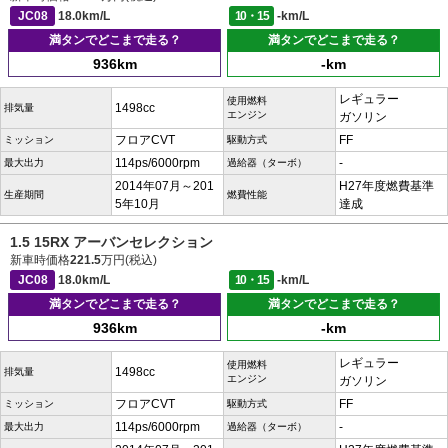
JC08
18.0km/L
10・15
-km/L
満タンでどこまで走る？
満タンでどこまで走る？
936km
-km
レギュラー
使用燃料
1498cc
排気量
エンジン
ガソリン
フロアCVT
FF
ミッション
駆動方式
114ps/6000rpm
-
最大出力
過給器（ターボ）
2014年07月～201
H27年度燃費基準
生産期間
燃費性能
5年10月
達成
1.5 15RX アーバンセレクション
新車時価格
221.5
万円(税込)
JC08
18.0km/L
10・15
-km/L
満タンでどこまで走る？
満タンでどこまで走る？
936km
-km
レギュラー
使用燃料
1498cc
排気量
エンジン
ガソリン
フロアCVT
FF
ミッション
駆動方式
114ps/6000rpm
-
最大出力
過給器（ターボ）