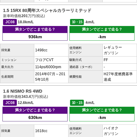
1.5 15RX 80周年スペシャルカラーリミテッド
新車時価格
201
万円(税込)
JC08
18.0km/L
10・15
-km/L
満タンでどこまで走る？
満タンでどこまで走る？
936km
-km
レギュラー
使用燃料
1498cc
排気量
エンジン
ガソリン
フロアCVT
FF
ミッション
駆動方式
114ps/6000rpm
-
最大出力
過給器（ターボ）
2014年07月～201
H27年度燃費基準
生産期間
燃費性能
5年10月
達成
1.6 NISMO RS 4WD
新車時価格
343.4
万円(税込)
JC08
12.6km/L
10・15
-km/L
満タンでどこまで走る？
満タンでどこまで走る？
630km
-km
ハイオク
使用燃料
1618cc
排気量
エンジン
ガソリン