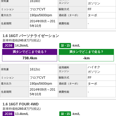
1618cc
排気量
エンジン
ガソリン
フロアCVT
FF
ミッション
駆動方式
190ps/5600rpm
ターボ
最大出力
過給器（ターボ）
2014年09月～201
-
生産期間
燃費性能
5年10月
1.6 16GT パーソナライゼーション
新車時価格
240.8
万円(税込)
JC08
14.2km/L
10・15
-km/L
満タンでどこまで走る？
満タンでどこまで走る？
738.4km
-km
ハイオク
使用燃料
1612cc
排気量
エンジン
ガソリン
フロアCVT
FF
ミッション
駆動方式
190ps/5600rpm
ターボ
最大出力
過給器（ターボ）
2014年09月～201
-
生産期間
燃費性能
5年10月
1.6 16GT FOUR 4WD
新車時価格
260.8
万円(税込)
JC08
13.4km/L
10・15
-km/L