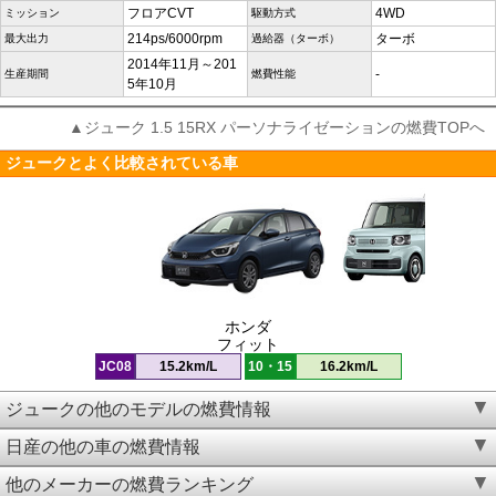
フロアCVT
4WD
ミッション
駆動方式
214ps/6000rpm
ターボ
最大出力
過給器（ターボ）
2014年11月～201
-
生産期間
燃費性能
5年10月
▲ジューク 1.5 15RX パーソナライゼーションの燃費TOPへ
ジュークとよく比較されている車
ホンダ
フィット
JC08
15.2km/L
10・15
16.2km/L
ジュークの他のモデルの燃費情報
日産の他の車の燃費情報
他のメーカーの燃費ランキング