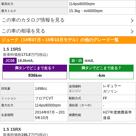
114ps/6000rpm
最高出力
15.3kg・m/4000rpm
最大トルク
この車のカタログ情報を見る
この車の相場を見る
ジューク（14年07月～15年10月モデル）の他のグレード一覧
1.5 15RS
新車時価格
173.8
万円(税込)
JC08
18.0km/L
10・15
-km/L
満タンでどこまで走る？
満タンでどこまで走る？
936km
-km
レギュラー
使用燃料
1498cc
排気量
エンジン
ガソリン
フロアCVT
FF
ミッション
駆動方式
114ps/6000rpm
-
最大出力
過給器（ターボ）
2014年07月～201
H27年度燃費基準
生産期間
燃費性能
5年10月
達成
1.5 15RX
新車時価格
196.7
万円(税込)