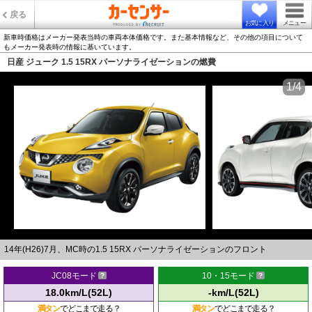
戻る
お気に入り
メニュー
新車時価格はメーカー発表当時の車両本体価格です。また基本情報など、その他の項目について
もメーカー発表時の情報に基いています。
日産 ジューク 1.5 15RX パーソナライゼーションの燃費
1/4
14年(H26)7月、MC時の1.5 15RX パーソナライゼーションのフロント
JC08モード
10・15モード
18.0km/L(52L)
-km/L(52L)
満タン
でどこまで走る？
満タン
でどこまで走る？