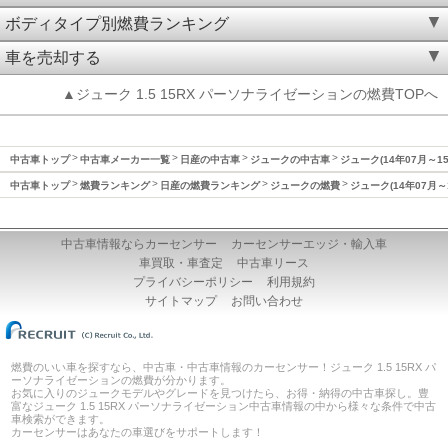
ボディタイプ別燃費ランキング
車を売却する
▲ジューク 1.5 15RX パーソナライゼーションの燃費TOPへ
中古車トップ
中古車メーカー一覧
日産の中古車
ジュークの中古車
ジューク(14年07月～1
中古車トップ
燃費ランキング
日産の燃費ランキング
ジュークの燃費
ジューク(14年07月～
中古車情報ならカーセンサー
カーセンサーエッジ・輸入車
車買取・車査定
中古車リース
プライバシーポリシー
利用規約
サイトマップ
お問い合わせ
燃費のいい車を探すなら、中古車・中古車情報のカーセンサー！ジューク 1.5 15RX パ
ーソナライゼーションの燃費が分かります。
お気に入りのジュークモデルやグレードを見つけたら、お得・納得の中古車探し。豊
富なジューク 1.5 15RX パーソナライゼーション中古車情報の中から様々な条件で中古
車検索ができます。
カーセンサーはあなたの車選びをサポートします！