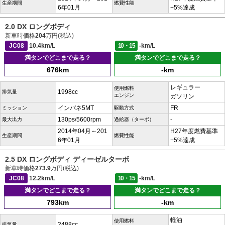
生産期間
燃費性能
6年01月
+5%達成
2.0 DX ロングボディ
新車時価格
204
万円(税込)
JC08
10.4km/L
10・15
-km/L
満タンでどこまで走る？
満タンでどこまで走る？
676km
-km
レギュラー
使用燃料
1998cc
排気量
エンジン
ガソリン
インパネ5MT
FR
ミッション
駆動方式
130ps/5600rpm
-
最大出力
過給器（ターボ）
2014年04月～201
H27年度燃費基準
生産期間
燃費性能
6年01月
+5%達成
2.5 DX ロングボディ ディーゼルターボ
新車時価格
273.9
万円(税込)
JC08
12.2km/L
10・15
-km/L
満タンでどこまで走る？
満タンでどこまで走る？
793km
-km
軽油
使用燃料
2488cc
排気量