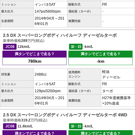
インパネ5AT
FR
ミッション
駆動方式
147ps/5600rpm
-
最大出力
過給器（ターボ）
2014年04月～201
-
生産期間
燃費性能
6年01月
2.5 DX スーパーロングボディ ハイルーフ ディーゼルターボ
新車時価格
289
万円(税込)
JC08
12km/L
10・15
-km/L
満タンでどこまで走る？
満タンでどこまで走る？
780km
-km
軽油
使用燃料
2488cc
排気量
エンジン
ディーゼル
インパネ5AT
FR
ミッション
駆動方式
129ps/3200rpm
ターボ
最大出力
過給器（ターボ）
2014年04月～201
H27年度燃費基準
生産期間
燃費性能
6年01月
+10%達成
2.5 DX スーパーロングボディ ハイルーフ ディーゼルターボ 4WD
新車時価格
319.2
万円(税込)
JC08
11.4km/L
10・15
-km/L
満タンでどこまで走る？
満タンでどこまで走る？