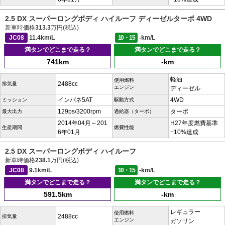
2.5 DX スーパーロングボディ ハイルーフ ディーゼルターボ 4WD
新車時価格
313.3
万円(税込)
JC08
11.4km/L
10・15
-km/L
満タンでどこまで走る？
満タンでどこまで走る？
741km
-km
軽油
使用燃料
2488cc
排気量
エンジン
ディーゼル
インパネ5AT
4WD
ミッション
駆動方式
129ps/3200rpm
ターボ
最大出力
過給器（ターボ）
2014年04月～201
H27年度燃費基準
生産期間
燃費性能
6年01月
+10%達成
2.5 DX スーパーロングボディ ハイルーフ
新車時価格
238.1
万円(税込)
JC08
9.1km/L
10・15
-km/L
満タンでどこまで走る？
満タンでどこまで走る？
591.5km
-km
レギュラー
使用燃料
2488cc
排気量
エンジン
ガソリン