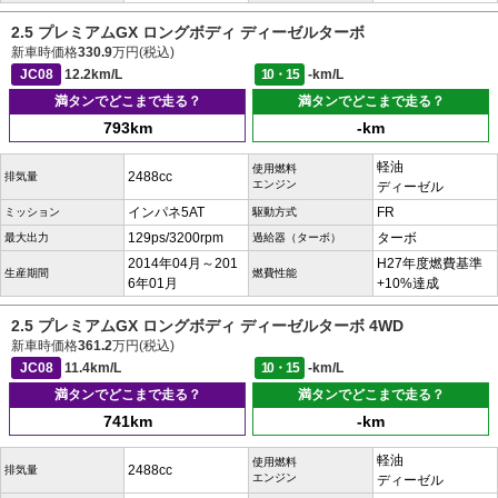
2.5 プレミアムGX ロングボディ ディーゼルターボ
新車時価格
330.9
万円(税込)
JC08
12.2km/L
10・15
-km/L
満タンでどこまで走る？
満タンでどこまで走る？
793km
-km
軽油
使用燃料
2488cc
排気量
エンジン
ディーゼル
インパネ5AT
FR
ミッション
駆動方式
129ps/3200rpm
ターボ
最大出力
過給器（ターボ）
2014年04月～201
H27年度燃費基準
生産期間
燃費性能
6年01月
+10%達成
2.5 プレミアムGX ロングボディ ディーゼルターボ 4WD
新車時価格
361.2
万円(税込)
JC08
11.4km/L
10・15
-km/L
満タンでどこまで走る？
満タンでどこまで走る？
741km
-km
軽油
使用燃料
2488cc
排気量
エンジン
ディーゼル