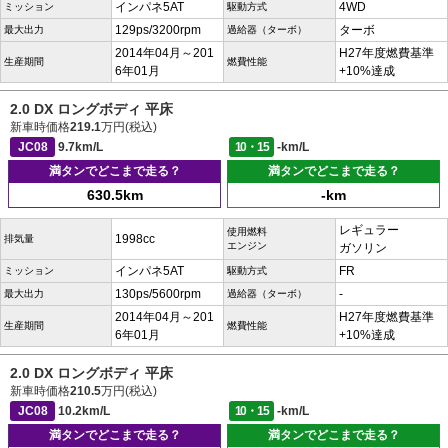
インパネ5AT
4WD
ミッション
駆動方式
129ps/3200rpm
ターボ
最大出力
過給器（ターボ）
2014年04月～201
H27年度燃費基準
生産期間
燃費性能
6年01月
+10%達成
2.0 DX ロングボディ 平床
新車時価格
219.1
万円(税込)
JC08
9.7km/L
10・15
-km/L
満タンでどこまで走る？
満タンでどこまで走る？
630.5km
-km
レギュラー
使用燃料
1998cc
排気量
エンジン
ガソリン
インパネ5AT
FR
ミッション
駆動方式
130ps/5600rpm
-
最大出力
過給器（ターボ）
2014年04月～201
H27年度燃費基準
生産期間
燃費性能
6年01月
+10%達成
2.0 DX ロングボディ 平床
新車時価格
210.5
万円(税込)
JC08
10.2km/L
10・15
-km/L
満タンでどこまで走る？
満タンでどこまで走る？