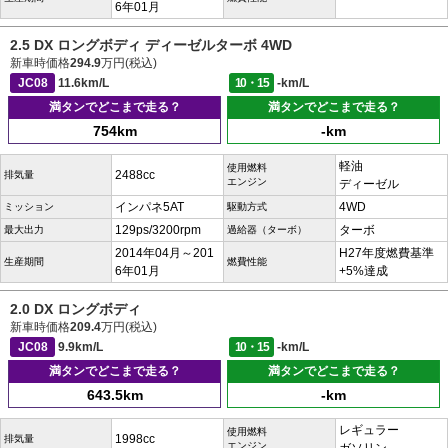
6年01月
2.5 DX ロングボディ ディーゼルターボ 4WD
新車時価格
294.9
万円(税込)
JC08
11.6km/L
10・15
-km/L
満タンでどこまで走る？
満タンでどこまで走る？
754km
-km
軽油
使用燃料
2488cc
排気量
エンジン
ディーゼル
インパネ5AT
4WD
ミッション
駆動方式
129ps/3200rpm
ターボ
最大出力
過給器（ターボ）
2014年04月～201
H27年度燃費基準
生産期間
燃費性能
6年01月
+5%達成
2.0 DX ロングボディ
新車時価格
209.4
万円(税込)
JC08
9.9km/L
10・15
-km/L
満タンでどこまで走る？
満タンでどこまで走る？
643.5km
-km
レギュラー
使用燃料
1998cc
排気量
エンジン