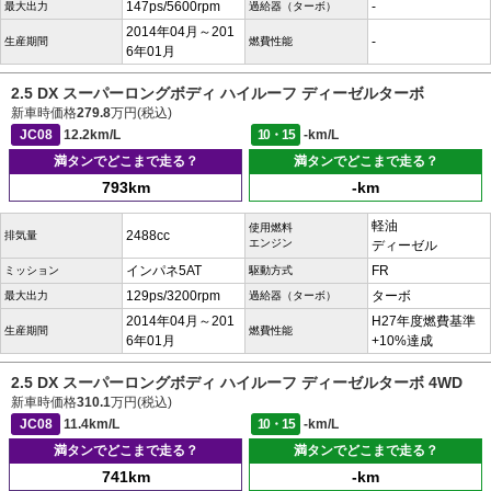
147ps/5600rpm
-
最大出力
過給器（ターボ）
2014年04月～201
-
生産期間
燃費性能
6年01月
2.5 DX スーパーロングボディ ハイルーフ ディーゼルターボ
新車時価格
279.8
万円(税込)
JC08
12.2km/L
10・15
-km/L
満タンでどこまで走る？
満タンでどこまで走る？
793km
-km
軽油
使用燃料
2488cc
排気量
エンジン
ディーゼル
インパネ5AT
FR
ミッション
駆動方式
129ps/3200rpm
ターボ
最大出力
過給器（ターボ）
2014年04月～201
H27年度燃費基準
生産期間
燃費性能
6年01月
+10%達成
2.5 DX スーパーロングボディ ハイルーフ ディーゼルターボ 4WD
新車時価格
310.1
万円(税込)
JC08
11.4km/L
10・15
-km/L
満タンでどこまで走る？
満タンでどこまで走る？
741km
-km