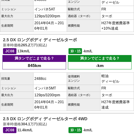
エンジン
ディーゼル
インパネ5AT
FR
ミッション
駆動方式
129ps/3200rpm
ターボ
最大出力
過給器（ターボ）
2014年04月～201
H27年度燃費基準
生産期間
燃費性能
6年01月
+10%達成
2.5 DX ロングボディ ディーゼルターボ
新車時価格
265.2
万円(税込)
JC08
13km/L
10・15
-km/L
満タンでどこまで走る？
満タンでどこまで走る？
845km
-km
軽油
使用燃料
2488cc
排気量
エンジン
ディーゼル
インパネ5MT
FR
ミッション
駆動方式
129ps/3200rpm
ターボ
最大出力
過給器（ターボ）
2014年04月～201
H27年度燃費基準
生産期間
燃費性能
6年01月
達成
2.5 DX ロングボディ ディーゼルターボ 4WD
新車時価格
304.1
万円(税込)
JC08
11.4km/L
10・15
-km/L