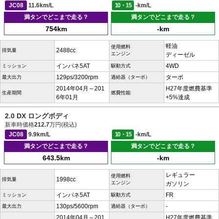
JC08
11.6km/L
10・15
-km/L
満タンでどこまで走る？
満タンでどこまで走る？
754km
-km
軽油
使用燃料
2488cc
排気量
エンジン
ディーゼル
インパネ5AT
4WD
ミッション
駆動方式
129ps/3200rpm
ターボ
最大出力
過給器（ターボ）
2014年04月～201
H27年度燃費基準
生産期間
燃費性能
6年01月
+5%達成
2.0 DX ロングボディ
新車時価格
212.7
万円(税込)
JC08
9.9km/L
10・15
-km/L
満タンでどこまで走る？
満タンでどこまで走る？
643.5km
-km
レギュラー
使用燃料
1998cc
排気量
エンジン
ガソリン
インパネ5AT
FR
ミッション
駆動方式
130ps/5600rpm
-
最大出力
過給器（ターボ）
2014年04月～201
H27年度燃費基準