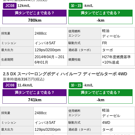
JC08
12km/L
10・15
-km/L
満タンでどこまで走る？
満タンでどこまで走る？
780km
-km
軽油
使用燃料
2488cc
排気量
エンジン
ディーゼル
インパネ5AT
FR
ミッション
駆動方式
129ps/3200rpm
ターボ
最大出力
過給器（ターボ）
2014年04月～201
H27年度燃費基準
生産期間
燃費性能
6年01月
+10%達成
2.5 DX スーパーロングボディ ハイルーフ ディーゼルターボ 4WD
新車時価格
316
万円(税込)
JC08
11.4km/L
10・15
-km/L
満タンでどこまで走る？
満タンでどこまで走る？
741km
-km
軽油
使用燃料
2488cc
排気量
エンジン
ディーゼル
インパネ5AT
4WD
ミッション
駆動方式
129ps/3200rpm
ターボ
最大出力
過給器（ターボ）