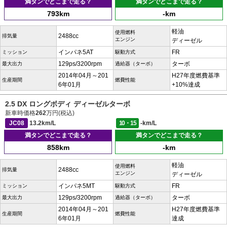
満タンでどこまで走る？
満タンでどこまで走る？
793km
-km
軽油
使用燃料
2488cc
排気量
エンジン
ディーゼル
インパネ5AT
FR
ミッション
駆動方式
129ps/3200rpm
ターボ
最大出力
過給器（ターボ）
2014年04月～201
H27年度燃費基準
生産期間
燃費性能
6年01月
+10%達成
2.5 DX ロングボディ ディーゼルターボ
新車時価格
262
万円(税込)
JC08
13.2km/L
10・15
-km/L
満タンでどこまで走る？
満タンでどこまで走る？
858km
-km
軽油
使用燃料
2488cc
排気量
エンジン
ディーゼル
インパネ5MT
FR
ミッション
駆動方式
129ps/3200rpm
ターボ
最大出力
過給器（ターボ）
2014年04月～201
H27年度燃費基準
生産期間
燃費性能
6年01月
達成