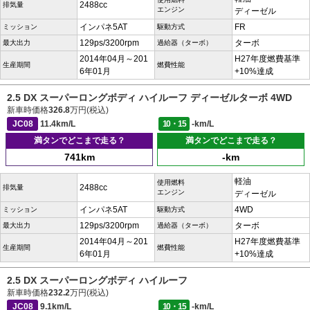
2488cc
排気量
エンジン
ディーゼル
インパネ5AT
FR
ミッション
駆動方式
129ps/3200rpm
ターボ
最大出力
過給器（ターボ）
2014年04月～201
H27年度燃費基準
生産期間
燃費性能
6年01月
+10%達成
2.5 DX スーパーロングボディ ハイルーフ ディーゼルターボ 4WD
新車時価格
326.8
万円(税込)
JC08
11.4km/L
10・15
-km/L
満タンでどこまで走る？
満タンでどこまで走る？
741km
-km
軽油
使用燃料
2488cc
排気量
エンジン
ディーゼル
インパネ5AT
4WD
ミッション
駆動方式
129ps/3200rpm
ターボ
最大出力
過給器（ターボ）
2014年04月～201
H27年度燃費基準
生産期間
燃費性能
6年01月
+10%達成
2.5 DX スーパーロングボディ ハイルーフ
新車時価格
232.2
万円(税込)
JC08
9.1km/L
10・15
-km/L