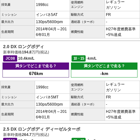
レギュラー
使用燃料
1998cc
排気量
エンジン
ガソリン
インパネ5AT
FR
ミッション
駆動方式
130ps/5600rpm
-
最大出力
過給器（ターボ）
2014年04月～201
H27年度燃費基準
生産期間
燃費性能
6年01月
+5%達成
2.0 DX ロングボディ
新車時価格
194.8
万円(税込)
JC08
10.4km/L
10・15
-km/L
満タンでどこまで走る？
満タンでどこまで走る？
676km
-km
レギュラー
使用燃料
1998cc
排気量
エンジン
ガソリン
インパネ5MT
FR
ミッション
駆動方式
130ps/5600rpm
-
最大出力
過給器（ターボ）
2014年04月～201
H27年度燃費基準
生産期間
燃費性能
6年01月
+5%達成
2.5 DX ロングボディ ディーゼルターボ
新車時価格
264.7
万円(税込)