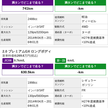
満タンでどこまで走る？
満タンでどこまで走る？
741km
-km
軽油
使用燃料
2488cc
排気量
エンジン
ディーゼル
インパネ5AT
4WD
ミッション
駆動方式
129ps/3200rpm
ターボ
最大出力
過給器（ターボ）
2014年04月～201
H27年度燃費基準
生産期間
燃費性能
6年01月
+10%達成
2.0 プレミアムGX ロングボディ
新車時価格
269.6
万円(税込)
JC08
9.7km/L
10・15
-km/L
満タンでどこまで走る？
満タンでどこまで走る？
630.5km
-km
レギュラー
使用燃料
1998cc
排気量
エンジン
ガソリン
インパネ5AT
FR
ミッション
駆動方式
130ps/5600rpm
-
最大出力
過給器（ターボ）
2014年04月～201
H27年度燃費基準
生産期間
燃費性能
6年01月
+10%達成