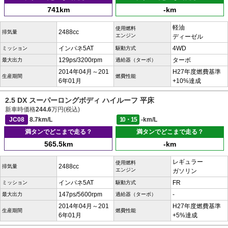
741km
-km
軽油
使用燃料
2488cc
排気量
エンジン
ディーゼル
インパネ5AT
4WD
ミッション
駆動方式
129ps/3200rpm
ターボ
最大出力
過給器（ターボ）
2014年04月～201
H27年度燃費基準
生産期間
燃費性能
6年01月
+10%達成
2.5 DX スーパーロングボディ ハイルーフ 平床
新車時価格
244.6
万円(税込)
JC08
8.7km/L
10・15
-km/L
満タンでどこまで走る？
満タンでどこまで走る？
565.5km
-km
レギュラー
使用燃料
2488cc
排気量
エンジン
ガソリン
インパネ5AT
FR
ミッション
駆動方式
147ps/5600rpm
-
最大出力
過給器（ターボ）
2014年04月～201
H27年度燃費基準
生産期間
燃費性能
6年01月
+5%達成