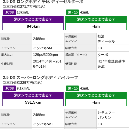
2.5 DX ロングボディ 平床 ディーゼルターボ
新車時価格
271.7
万円(税込)
JC08
13km/L
10・15
-km/L
満タンでどこまで走る？
満タンでどこまで走る？
845km
-km
軽油
使用燃料
2488cc
排気量
エンジン
ディーゼル
インパネ5MT
FR
ミッション
駆動方式
129ps/3200rpm
ターボ
最大出力
過給器（ターボ）
2014年04月～201
H27年度燃費基準
生産期間
燃費性能
6年01月
達成
2.5 DX スーパーロングボディ ハイルーフ
新車時価格
229
万円(税込)
JC08
9.1km/L
10・15
-km/L
満タンでどこまで走る？
満タンでどこまで走る？
591.5km
-km
レギュラー
使用燃料
2488cc
排気量
エンジン
ガソリン
インパネ5AT
FR
ミッション
駆動方式