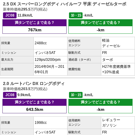
2.5 DX スーパーロングボディ ハイルーフ 平床 ディーゼルターボ
新車時価格
295.5
万円(税込)
JC08
11.8km/L
10・15
-km/L
満タンでどこまで走る？
満タンでどこまで走る？
767km
-km
軽油
使用燃料
2488cc
排気量
エンジン
ディーゼル
インパネ5AT
FR
ミッション
駆動方式
129ps/3200rpm
ターボ
最大出力
過給器（ターボ）
2014年04月～201
H27年度燃費基準
生産期間
燃費性能
6年01月
+10%達成
2.0 ルートバン DX ロングボディ
新車時価格
203.5
万円(税込)
JC08
9.9km/L
10・15
-km/L
満タンでどこまで走る？
満タンでどこまで走る？
643.5km
-km
レギュラー
使用燃料
1998cc
排気量
エンジン
ガソリン
インパネ5AT
FR
ミッション
駆動方式