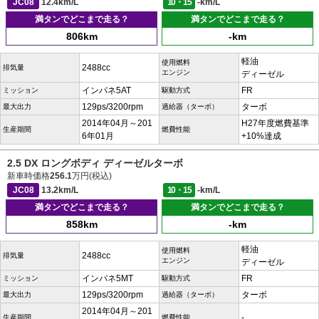
JC08
12.4km/L
10・15
-km/L
満タンでどこまで走る？
満タンでどこまで走る？
806km
-km
軽油
使用燃料
2488cc
排気量
エンジン
ディーゼル
インパネ5AT
FR
ミッション
駆動方式
129ps/3200rpm
ターボ
最大出力
過給器（ターボ）
2014年04月～201
H27年度燃費基準
生産期間
燃費性能
6年01月
+10%達成
2.5 DX ロングボディ ディーゼルターボ
新車時価格
256.1
万円(税込)
JC08
13.2km/L
10・15
-km/L
満タンでどこまで走る？
満タンでどこまで走る？
858km
-km
軽油
使用燃料
2488cc
排気量
エンジン
ディーゼル
インパネ5MT
FR
ミッション
駆動方式
129ps/3200rpm
ターボ
最大出力
過給器（ターボ）
2014年04月～201
-
生産期間
燃費性能