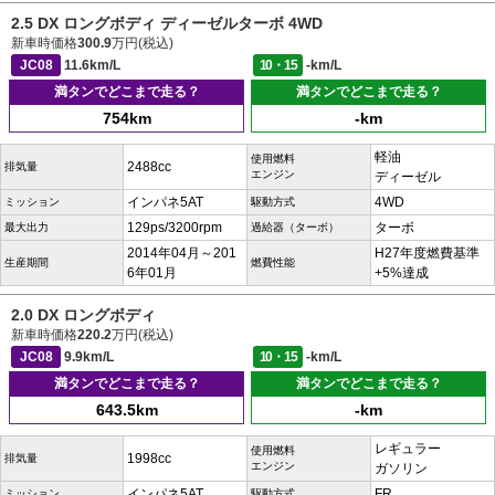
2.5 DX ロングボディ ディーゼルターボ 4WD
新車時価格
300.9
万円(税込)
JC08
11.6km/L
10・15
-km/L
満タンでどこまで走る？
満タンでどこまで走る？
754km
-km
軽油
使用燃料
2488cc
排気量
エンジン
ディーゼル
インパネ5AT
4WD
ミッション
駆動方式
129ps/3200rpm
ターボ
最大出力
過給器（ターボ）
2014年04月～201
H27年度燃費基準
生産期間
燃費性能
6年01月
+5%達成
2.0 DX ロングボディ
新車時価格
220.2
万円(税込)
JC08
9.9km/L
10・15
-km/L
満タンでどこまで走る？
満タンでどこまで走る？
643.5km
-km
レギュラー
使用燃料
1998cc
排気量
エンジン
ガソリン
インパネ5AT
FR
ミッション
駆動方式