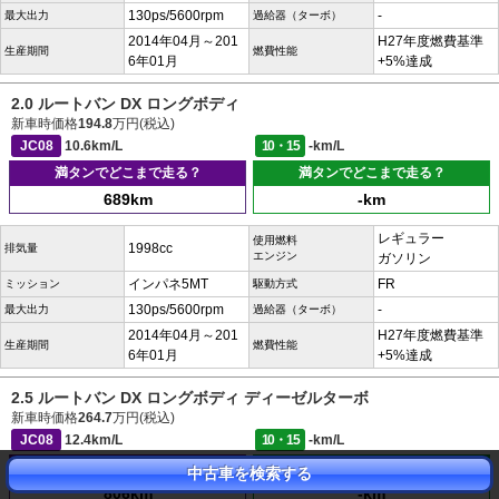
130ps/5600rpm
-
最大出力
過給器（ターボ）
2014年04月～201
H27年度燃費基準
生産期間
燃費性能
6年01月
+5%達成
2.0 ルートバン DX ロングボディ
新車時価格
194.8
万円(税込)
JC08
10.6km/L
10・15
-km/L
満タンでどこまで走る？
満タンでどこまで走る？
689km
-km
レギュラー
使用燃料
1998cc
排気量
エンジン
ガソリン
インパネ5MT
FR
ミッション
駆動方式
130ps/5600rpm
-
最大出力
過給器（ターボ）
2014年04月～201
H27年度燃費基準
生産期間
燃費性能
6年01月
+5%達成
2.5 ルートバン DX ロングボディ ディーゼルターボ
新車時価格
264.7
万円(税込)
JC08
12.4km/L
10・15
-km/L
満タンでどこまで走る？
満タンでどこまで走る？
中古車を検索する
806km
-km