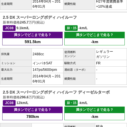
2014年04月～201
H27年度燃費基準
生産期間
燃費性能
6年01月
+10%達成
2.5 DX スーパーロングボディ ハイルーフ
新車時価格
245.7
万円(税込)
JC08
9.1km/L
10・15
-km/L
満タンでどこまで走る？
満タンでどこまで走る？
591.5km
-km
レギュラー
使用燃料
2488cc
排気量
エンジン
ガソリン
インパネ5AT
FR
ミッション
駆動方式
147ps/5600rpm
-
最大出力
過給器（ターボ）
2014年04月～201
-
生産期間
燃費性能
6年01月
2.5 DX スーパーロングボディ ハイルーフ ディーゼルターボ
新車時価格
296.6
万円(税込)
JC08
12km/L
10・15
-km/L
満タンでどこまで走る？
満タンでどこまで走る？
780km
-km
軽油
使用燃料