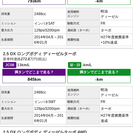
793km
-km
軽油
使用燃料
2488cc
排気量
エンジン
ディーゼル
インパネ5AT
FR
ミッション
駆動方式
129ps/3200rpm
ターボ
最大出力
過給器（ターボ）
2014年04月～201
H27年度燃費基準
生産期間
燃費性能
6年01月
+10%達成
2.5 DX ロングボディ ディーゼルターボ
新車時価格
272.8
万円(税込)
JC08
13km/L
10・15
-km/L
満タンでどこまで走る？
満タンでどこまで走る？
845km
-km
軽油
使用燃料
2488cc
排気量
エンジン
ディーゼル
インパネ5MT
FR
ミッション
駆動方式
129ps/3200rpm
ターボ
最大出力
過給器（ターボ）
2014年04月～201
H27年度燃費基準
生産期間
燃費性能
6年01月
達成
2.5 DX ロングボディ ディーゼルターボ 4WD