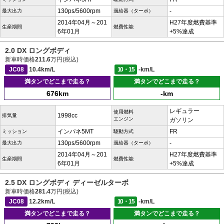
130ps/5600rpm
-
最大出力
過給器（ターボ）
2014年04月～201
H27年度燃費基準
生産期間
燃費性能
6年01月
+5%達成
2.0 DX ロングボディ
新車時価格
211.6
万円(税込)
JC08
10.4km/L
10・15
-km/L
満タンでどこまで走る？
満タンでどこまで走る？
676km
-km
レギュラー
使用燃料
1998cc
排気量
エンジン
ガソリン
インパネ5MT
FR
ミッション
駆動方式
130ps/5600rpm
-
最大出力
過給器（ターボ）
2014年04月～201
H27年度燃費基準
生産期間
燃費性能
6年01月
+5%達成
2.5 DX ロングボディ ディーゼルターボ
新車時価格
281.4
万円(税込)
JC08
12.2km/L
10・15
-km/L
満タンでどこまで走る？
満タンでどこまで走る？