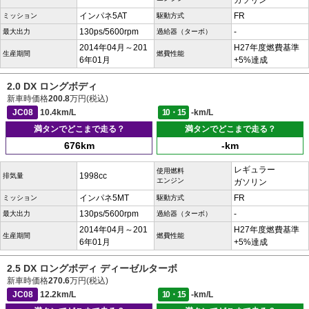
ガソリン
インパネ5AT
FR
ミッション
駆動方式
130ps/5600rpm
-
最大出力
過給器（ターボ）
2014年04月～201
H27年度燃費基準
生産期間
燃費性能
6年01月
+5%達成
2.0 DX ロングボディ
新車時価格
200.8
万円(税込)
JC08
10.4km/L
10・15
-km/L
満タンでどこまで走る？
満タンでどこまで走る？
676km
-km
レギュラー
使用燃料
1998cc
排気量
エンジン
ガソリン
インパネ5MT
FR
ミッション
駆動方式
130ps/5600rpm
-
最大出力
過給器（ターボ）
2014年04月～201
H27年度燃費基準
生産期間
燃費性能
6年01月
+5%達成
2.5 DX ロングボディ ディーゼルターボ
新車時価格
270.6
万円(税込)
JC08
12.2km/L
10・15
-km/L