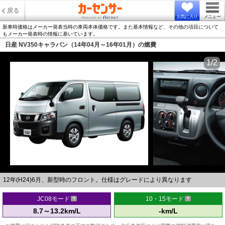
戻る
お気に入り
メニュー
新車時価格はメーカー発表当時の車両本体価格です。また基本情報など、その他の項目について
もメーカー発表時の情報に基いています。
日産 NV350キャラバン（14年04月～16年01月）の燃費
1/2
12年(H24)6月、新型時のフロント。仕様はグレードにより異なります
JC08モード
10・15モード
8.7～13.2km/L
-km/L