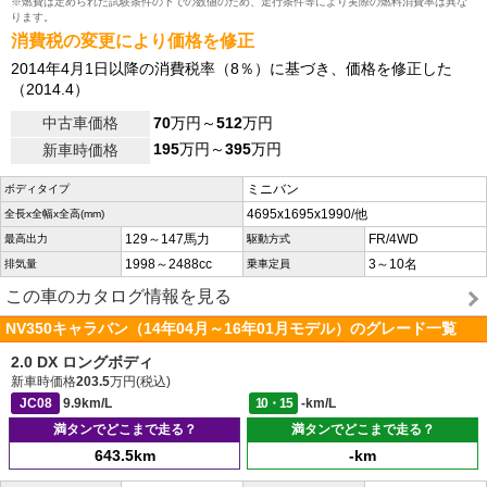
※燃費は定められた試験条件の下での数値のため、走行条件等により実際の燃料消費率は異な
ります。
消費税の変更により価格を修正
2014年4月1日以降の消費税率（8％）に基づき、価格を修正した
（2014.4）
中古車価格
70
万円～
512
万円
195
万円～
395
万円
新車時価格
ミニバン
ボディタイプ
4695x1695x1990/他
全長x全幅x全高(mm)
129～147馬力
FR/4WD
最高出力
駆動方式
1998～2488cc
3～10名
排気量
乗車定員
この車のカタログ情報を見る
NV350キャラバン（14年04月～16年01月モデル）のグレード一覧
2.0 DX ロングボディ
新車時価格
203.5
万円(税込)
JC08
9.9km/L
10・15
-km/L
満タンでどこまで走る？
満タンでどこまで走る？
643.5km
-km