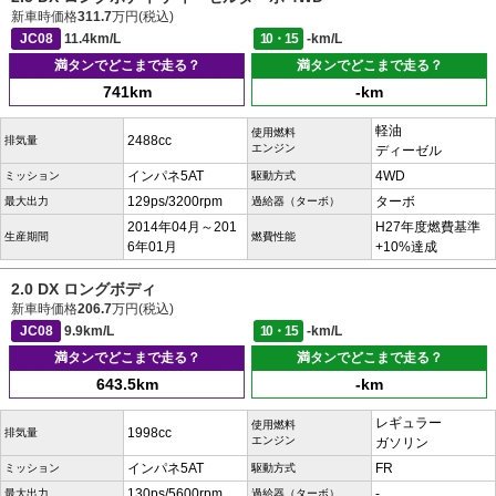
新車時価格
311.7
万円(税込)
JC08
11.4km/L
10・15
-km/L
満タンでどこまで走る？
満タンでどこまで走る？
741km
-km
軽油
使用燃料
2488cc
排気量
エンジン
ディーゼル
インパネ5AT
4WD
ミッション
駆動方式
129ps/3200rpm
ターボ
最大出力
過給器（ターボ）
2014年04月～201
H27年度燃費基準
生産期間
燃費性能
6年01月
+10%達成
2.0 DX ロングボディ
新車時価格
206.7
万円(税込)
JC08
9.9km/L
10・15
-km/L
満タンでどこまで走る？
満タンでどこまで走る？
643.5km
-km
レギュラー
使用燃料
1998cc
排気量
エンジン
ガソリン
インパネ5AT
FR
ミッション
駆動方式
130ps/5600rpm
-
最大出力
過給器（ターボ）