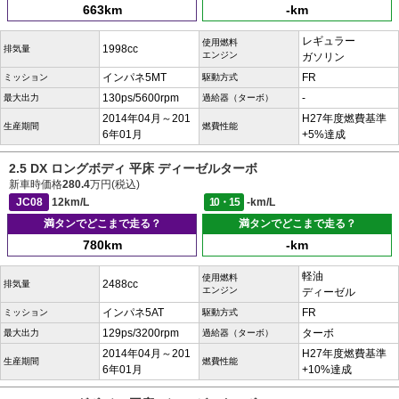
663km
-km
レギュラー
使用燃料
1998cc
排気量
エンジン
ガソリン
インパネ5MT
FR
ミッション
駆動方式
130ps/5600rpm
-
最大出力
過給器（ターボ）
2014年04月～201
H27年度燃費基準
生産期間
燃費性能
6年01月
+5%達成
2.5 DX ロングボディ 平床 ディーゼルターボ
新車時価格
280.4
万円(税込)
JC08
12km/L
10・15
-km/L
満タンでどこまで走る？
満タンでどこまで走る？
780km
-km
軽油
使用燃料
2488cc
排気量
エンジン
ディーゼル
インパネ5AT
FR
ミッション
駆動方式
129ps/3200rpm
ターボ
最大出力
過給器（ターボ）
2014年04月～201
H27年度燃費基準
生産期間
燃費性能
6年01月
+10%達成