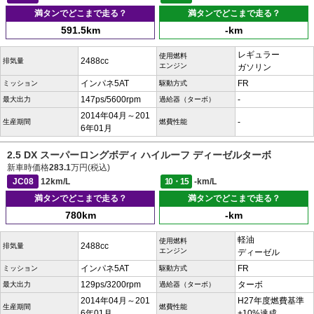
満タンでどこまで走る？
満タンでどこまで走る？
591.5km
-km
レギュラー
使用燃料
2488cc
排気量
エンジン
ガソリン
インパネ5AT
FR
ミッション
駆動方式
147ps/5600rpm
-
最大出力
過給器（ターボ）
2014年04月～201
-
生産期間
燃費性能
6年01月
2.5 DX スーパーロングボディ ハイルーフ ディーゼルターボ
新車時価格
283.1
万円(税込)
JC08
12km/L
10・15
-km/L
満タンでどこまで走る？
満タンでどこまで走る？
780km
-km
軽油
使用燃料
2488cc
排気量
エンジン
ディーゼル
インパネ5AT
FR
ミッション
駆動方式
129ps/3200rpm
ターボ
最大出力
過給器（ターボ）
2014年04月～201
H27年度燃費基準
生産期間
燃費性能
6年01月
+10%達成