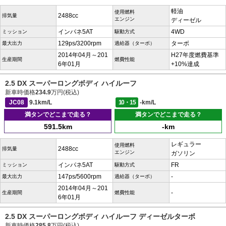
軽油
使用燃料
2488cc
排気量
エンジン
ディーゼル
インパネ5AT
4WD
ミッション
駆動方式
129ps/3200rpm
ターボ
最大出力
過給器（ターボ）
2014年04月～201
H27年度燃費基準
生産期間
燃費性能
6年01月
+10%達成
2.5 DX スーパーロングボディ ハイルーフ
新車時価格
234.9
万円(税込)
JC08
9.1km/L
10・15
-km/L
満タンでどこまで走る？
満タンでどこまで走る？
591.5km
-km
レギュラー
使用燃料
2488cc
排気量
エンジン
ガソリン
インパネ5AT
FR
ミッション
駆動方式
147ps/5600rpm
-
最大出力
過給器（ターボ）
2014年04月～201
-
生産期間
燃費性能
6年01月
2.5 DX スーパーロングボディ ハイルーフ ディーゼルターボ
新車時価格
285.8
万円(税込)