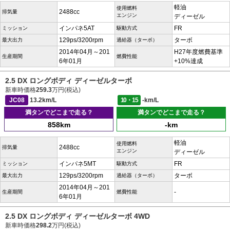
軽油
使用燃料
2488cc
排気量
エンジン
ディーゼル
インパネ5AT
FR
ミッション
駆動方式
129ps/3200rpm
ターボ
最大出力
過給器（ターボ）
2014年04月～201
H27年度燃費基準
生産期間
燃費性能
6年01月
+10%達成
2.5 DX ロングボディ ディーゼルターボ
新車時価格
259.3
万円(税込)
JC08
13.2km/L
10・15
-km/L
満タンでどこまで走る？
満タンでどこまで走る？
858km
-km
軽油
使用燃料
2488cc
排気量
エンジン
ディーゼル
インパネ5MT
FR
ミッション
駆動方式
129ps/3200rpm
ターボ
最大出力
過給器（ターボ）
2014年04月～201
-
生産期間
燃費性能
6年01月
2.5 DX ロングボディ ディーゼルターボ 4WD
新車時価格
298.2
万円(税込)