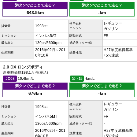
満タンでどこまで走る？
満タンでどこまで走る？
643.5km
-km
レギュラー
使用燃料
1998cc
排気量
エンジン
ガソリン
インパネ5AT
FR
ミッション
駆動方式
130ps/5600rpm
-
最大出力
過給器（ターボ）
2016年02月～201
H27年度燃費基準
生産期間
燃費性能
6年10月
+5%達成
2.0 DX ロングボディ
新車時価格
198.1
万円(税込)
JC08
10.4km/L
10・15
-km/L
満タンでどこまで走る？
満タンでどこまで走る？
676km
-km
レギュラー
使用燃料
1998cc
排気量
エンジン
ガソリン
インパネ5MT
FR
ミッション
駆動方式
130ps/5600rpm
-
最大出力
過給器（ターボ）
2016年02月～201
H27年度燃費基準
生産期間
燃費性能
6年10月
+5%達成