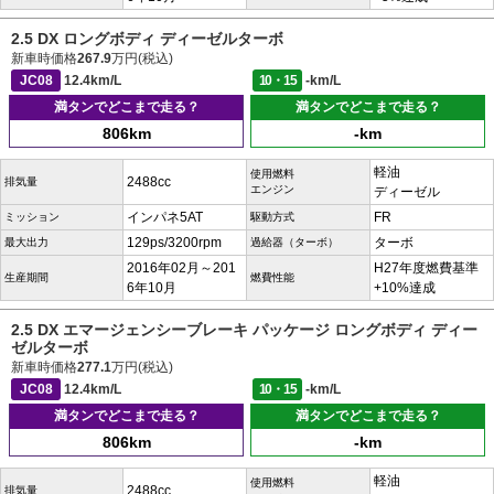
2.5 DX ロングボディ ディーゼルターボ
新車時価格
267.9
万円(税込)
JC08
12.4km/L
10・15
-km/L
満タンでどこまで走る？
満タンでどこまで走る？
806km
-km
軽油
使用燃料
2488cc
排気量
エンジン
ディーゼル
インパネ5AT
FR
ミッション
駆動方式
129ps/3200rpm
ターボ
最大出力
過給器（ターボ）
2016年02月～201
H27年度燃費基準
生産期間
燃費性能
6年10月
+10%達成
2.5 DX エマージェンシーブレーキ パッケージ ロングボディ ディー
ゼルターボ
新車時価格
277.1
万円(税込)
JC08
12.4km/L
10・15
-km/L
満タンでどこまで走る？
満タンでどこまで走る？
806km
-km
軽油
使用燃料
2488cc
排気量