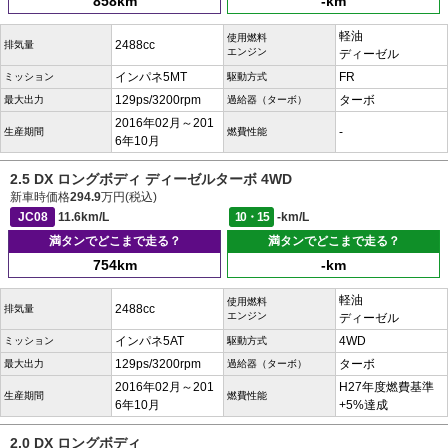
858km
-km
軽油
使用燃料
2488cc
排気量
エンジン
ディーゼル
インパネ5MT
FR
ミッション
駆動方式
129ps/3200rpm
ターボ
最大出力
過給器（ターボ）
2016年02月～201
-
生産期間
燃費性能
6年10月
2.5 DX ロングボディ ディーゼルターボ 4WD
新車時価格
294.9
万円(税込)
JC08
11.6km/L
10・15
-km/L
満タンでどこまで走る？
満タンでどこまで走る？
754km
-km
軽油
使用燃料
2488cc
排気量
エンジン
ディーゼル
インパネ5AT
4WD
ミッション
駆動方式
129ps/3200rpm
ターボ
最大出力
過給器（ターボ）
2016年02月～201
H27年度燃費基準
生産期間
燃費性能
6年10月
+5%達成
2.0 DX ロングボディ