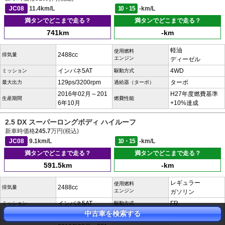
JC08
11.4km/L
10・15
-km/L
満タンでどこまで走る？
満タンでどこまで走る？
741km
-km
軽油
使用燃料
2488cc
排気量
エンジン
ディーゼル
インパネ5AT
4WD
ミッション
駆動方式
129ps/3200rpm
ターボ
最大出力
過給器（ターボ）
2016年02月～201
H27年度燃費基準
生産期間
燃費性能
6年10月
+10%達成
2.5 DX スーパーロングボディ ハイルーフ
新車時価格
245.7
万円(税込)
JC08
9.1km/L
10・15
-km/L
満タンでどこまで走る？
満タンでどこまで走る？
591.5km
-km
レギュラー
使用燃料
2488cc
排気量
エンジン
ガソリン
インパネ5AT
FR
ミッション
駆動方式
中古車を検索する
147ps/5600rpm
-
最大出力
過給器（ターボ）