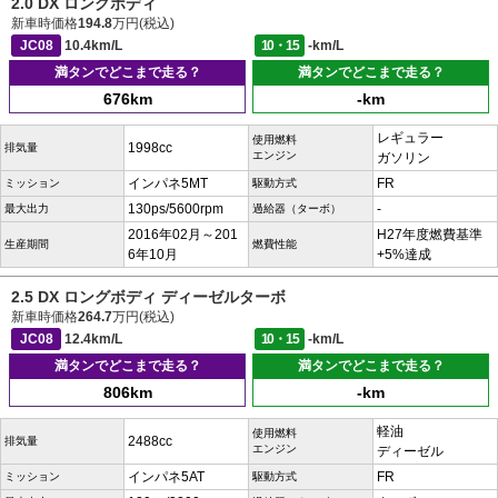
2.0 DX ロングボディ
新車時価格
194.8
万円(税込)
JC08
10.4km/L
10・15
-km/L
満タンでどこまで走る？
満タンでどこまで走る？
676km
-km
レギュラー
使用燃料
1998cc
排気量
エンジン
ガソリン
インパネ5MT
FR
ミッション
駆動方式
130ps/5600rpm
-
最大出力
過給器（ターボ）
2016年02月～201
H27年度燃費基準
生産期間
燃費性能
6年10月
+5%達成
2.5 DX ロングボディ ディーゼルターボ
新車時価格
264.7
万円(税込)
JC08
12.4km/L
10・15
-km/L
満タンでどこまで走る？
満タンでどこまで走る？
806km
-km
軽油
使用燃料
2488cc
排気量
エンジン
ディーゼル
インパネ5AT
FR
ミッション
駆動方式