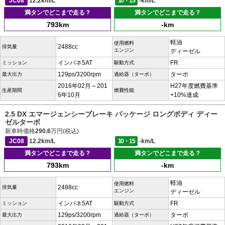
JC08
12.2km/L
10・15
-km/L
満タンでどこまで走る？
満タンでどこまで走る？
793km
-km
軽油
使用燃料
2488cc
排気量
エンジン
ディーゼル
インパネ5AT
FR
ミッション
駆動方式
129ps/3200rpm
ターボ
最大出力
過給器（ターボ）
2016年02月～201
H27年度燃費基準
生産期間
燃費性能
6年10月
+10%達成
2.5 DX エマージェンシーブレーキ パッケージ ロングボディ ディー
ゼルターボ
新車時価格
290.6
万円(税込)
JC08
12.2km/L
10・15
-km/L
満タンでどこまで走る？
満タンでどこまで走る？
793km
-km
軽油
使用燃料
2488cc
排気量
エンジン
ディーゼル
インパネ5AT
FR
ミッション
駆動方式
129ps/3200rpm
ターボ
最大出力
過給器（ターボ）