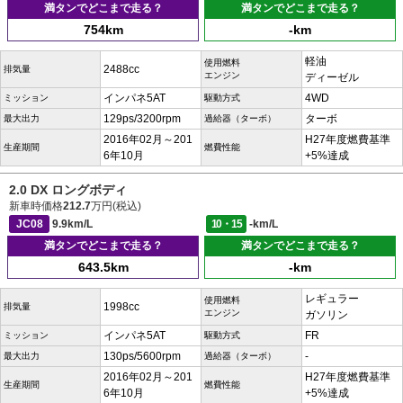
満タンでどこまで走る？
満タンでどこまで走る？
754km
-km
軽油
使用燃料
2488cc
排気量
エンジン
ディーゼル
インパネ5AT
4WD
ミッション
駆動方式
129ps/3200rpm
ターボ
最大出力
過給器（ターボ）
2016年02月～201
H27年度燃費基準
生産期間
燃費性能
6年10月
+5%達成
2.0 DX ロングボディ
新車時価格
212.7
万円(税込)
JC08
9.9km/L
10・15
-km/L
満タンでどこまで走る？
満タンでどこまで走る？
643.5km
-km
レギュラー
使用燃料
1998cc
排気量
エンジン
ガソリン
インパネ5AT
FR
ミッション
駆動方式
130ps/5600rpm
-
最大出力
過給器（ターボ）
2016年02月～201
H27年度燃費基準
生産期間
燃費性能
6年10月
+5%達成