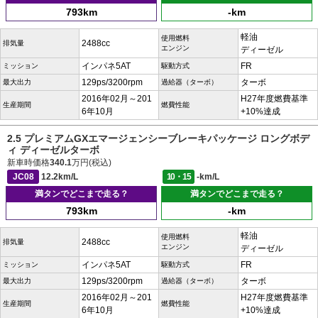
793km
-km
軽油
使用燃料
2488cc
排気量
エンジン
ディーゼル
インパネ5AT
FR
ミッション
駆動方式
129ps/3200rpm
ターボ
最大出力
過給器（ターボ）
2016年02月～201
H27年度燃費基準
生産期間
燃費性能
6年10月
+10%達成
2.5 プレミアムGXエマージェンシーブレーキパッケージ ロングボデ
ィ ディーゼルターボ
新車時価格
340.1
万円(税込)
JC08
12.2km/L
10・15
-km/L
満タンでどこまで走る？
満タンでどこまで走る？
793km
-km
軽油
使用燃料
2488cc
排気量
エンジン
ディーゼル
インパネ5AT
FR
ミッション
駆動方式
129ps/3200rpm
ターボ
最大出力
過給器（ターボ）
2016年02月～201
H27年度燃費基準
生産期間
燃費性能
6年10月
+10%達成