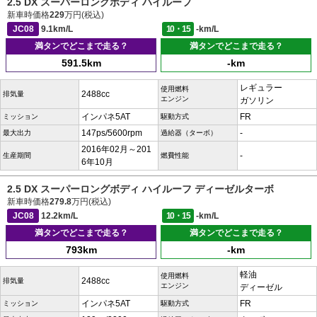
2.5 DX スーパーロングボディ ハイルーフ
新車時価格
229
万円(税込)
JC08
9.1km/L
10・15
-km/L
満タンでどこまで走る？
満タンでどこまで走る？
591.5km
-km
レギュラー
使用燃料
2488cc
排気量
エンジン
ガソリン
インパネ5AT
FR
ミッション
駆動方式
147ps/5600rpm
-
最大出力
過給器（ターボ）
2016年02月～201
-
生産期間
燃費性能
6年10月
2.5 DX スーパーロングボディ ハイルーフ ディーゼルターボ
新車時価格
279.8
万円(税込)
JC08
12.2km/L
10・15
-km/L
満タンでどこまで走る？
満タンでどこまで走る？
793km
-km
軽油
使用燃料
2488cc
排気量
エンジン
ディーゼル
インパネ5AT
FR
ミッション
駆動方式