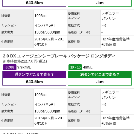
643.5km
-km
レギュラー
使用燃料
1998cc
排気量
エンジン
ガソリン
インパネ5AT
FR
ミッション
駆動方式
130ps/5600rpm
-
最大出力
過給器（ターボ）
2016年02月～201
H27年度燃費基準
生産期間
燃費性能
6年10月
+5%達成
2.0 DX エマージェンシーブレーキ パッケージ ロングボディ
新車時価格
212.7
万円(税込)
JC08
9.9km/L
10・15
-km/L
満タンでどこまで走る？
満タンでどこまで走る？
643.5km
-km
レギュラー
使用燃料
1998cc
排気量
エンジン
ガソリン
インパネ5AT
FR
ミッション
駆動方式
130ps/5600rpm
-
最大出力
過給器（ターボ）
2016年02月～201
H27年度燃費基準
生産期間
燃費性能
6年10月
+5%達成