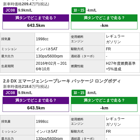
新車時価格
209.4
万円(税込)
JC08
9.9km/L
10・15
-km/L
満タンでどこまで走る？
満タンでどこまで走る？
643.5km
-km
レギュラー
使用燃料
1998cc
排気量
エンジン
ガソリン
インパネ5AT
FR
ミッション
駆動方式
130ps/5600rpm
-
最大出力
過給器（ターボ）
2016年02月～201
H27年度燃費基準
生産期間
燃費性能
6年10月
+5%達成
2.0 DX エマージェンシーブレーキ パッケージ ロングボディ
新車時価格
218.6
万円(税込)
JC08
9.9km/L
10・15
-km/L
満タンでどこまで走る？
満タンでどこまで走る？
643.5km
-km
レギュラー
使用燃料
1998cc
排気量
エンジン
ガソリン
インパネ5AT
FR
ミッション
駆動方式
130ps/5600rpm
-
最大出力
過給器（ターボ）