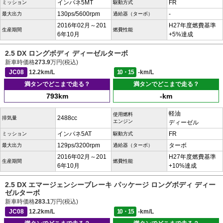
インパネ5MT
FR
ミッション
駆動方式
130ps/5600rpm
-
最大出力
過給器（ターボ）
2016年02月～201
H27年度燃費基準
生産期間
燃費性能
6年10月
+5%達成
2.5 DX ロングボディ ディーゼルターボ
新車時価格
273.9
万円(税込)
JC08
12.2km/L
10・15
-km/L
満タンでどこまで走る？
満タンでどこまで走る？
793km
-km
軽油
使用燃料
2488cc
排気量
エンジン
ディーゼル
インパネ5AT
FR
ミッション
駆動方式
129ps/3200rpm
ターボ
最大出力
過給器（ターボ）
2016年02月～201
H27年度燃費基準
生産期間
燃費性能
6年10月
+10%達成
2.5 DX エマージェンシーブレーキ パッケージ ロングボディ ディー
ゼルターボ
新車時価格
283.1
万円(税込)
JC08
12.2km/L
10・15
-km/L