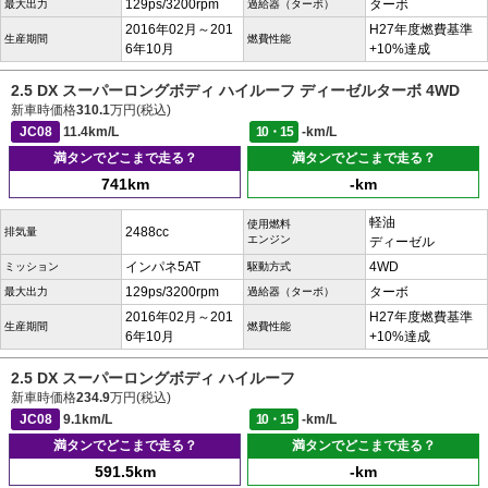
129ps/3200rpm
ターボ
最大出力
過給器（ターボ）
2016年02月～201
H27年度燃費基準
生産期間
燃費性能
6年10月
+10%達成
2.5 DX スーパーロングボディ ハイルーフ ディーゼルターボ 4WD
新車時価格
310.1
万円(税込)
JC08
11.4km/L
10・15
-km/L
満タンでどこまで走る？
満タンでどこまで走る？
741km
-km
軽油
使用燃料
2488cc
排気量
エンジン
ディーゼル
インパネ5AT
4WD
ミッション
駆動方式
129ps/3200rpm
ターボ
最大出力
過給器（ターボ）
2016年02月～201
H27年度燃費基準
生産期間
燃費性能
6年10月
+10%達成
2.5 DX スーパーロングボディ ハイルーフ
新車時価格
234.9
万円(税込)
JC08
9.1km/L
10・15
-km/L
満タンでどこまで走る？
満タンでどこまで走る？
591.5km
-km