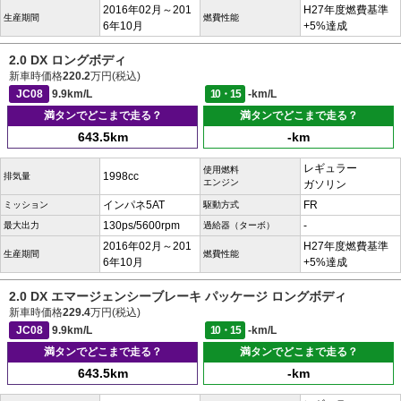
2016年02月～201
H27年度燃費基準
生産期間
燃費性能
6年10月
+5%達成
2.0 DX ロングボディ
新車時価格
220.2
万円(税込)
JC08
9.9km/L
10・15
-km/L
満タンでどこまで走る？
満タンでどこまで走る？
643.5km
-km
レギュラー
使用燃料
1998cc
排気量
エンジン
ガソリン
インパネ5AT
FR
ミッション
駆動方式
130ps/5600rpm
-
最大出力
過給器（ターボ）
2016年02月～201
H27年度燃費基準
生産期間
燃費性能
6年10月
+5%達成
2.0 DX エマージェンシーブレーキ パッケージ ロングボディ
新車時価格
229.4
万円(税込)
JC08
9.9km/L
10・15
-km/L
満タンでどこまで走る？
満タンでどこまで走る？
643.5km
-km