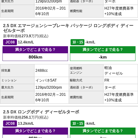
129ps/3200rpm
ターボ
最大出力
過給器（ターボ）
2016年02月～201
H27年度燃費基準
生産期間
燃費性能
6年10月
+10%達成
2.5 DX エマージェンシーブレーキ パッケージ ロングボディ ディー
ゼルターボ
新車時価格
273.9
万円(税込)
JC08
12.4km/L
10・15
-km/L
満タンでどこまで走る？
満タンでどこまで走る？
806km
-km
軽油
使用燃料
2488cc
排気量
エンジン
ディーゼル
インパネ5AT
FR
ミッション
駆動方式
129ps/3200rpm
ターボ
最大出力
過給器（ターボ）
2016年02月～201
H27年度燃費基準
生産期間
燃費性能
6年10月
+10%達成
2.5 DX ロングボディ ディーゼルターボ
新車時価格
256.1
万円(税込)
JC08
13.2km/L
10・15
-km/L
満タンでどこまで走る？
満タンでどこまで走る？