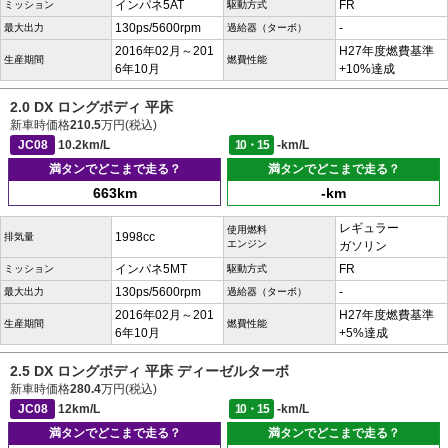
インパネ5AT
FR
ミッション
駆動方式
130ps/5600rpm
-
最大出力
過給器（ターボ）
2016年02月～201
H27年度燃費基準
生産期間
燃費性能
6年10月
+10%達成
2.0 DX ロングボディ 平床
新車時価格
210.5
万円(税込)
JC08
10.2km/L
10・15
-km/L
満タンでどこまで走る？
満タンでどこまで走る？
663km
-km
レギュラー
使用燃料
1998cc
排気量
エンジン
ガソリン
インパネ5MT
FR
ミッション
駆動方式
130ps/5600rpm
-
最大出力
過給器（ターボ）
2016年02月～201
H27年度燃費基準
生産期間
燃費性能
6年10月
+5%達成
2.5 DX ロングボディ 平床 ディーゼルターボ
新車時価格
280.4
万円(税込)
JC08
12km/L
10・15
-km/L
満タンでどこまで走る？
満タンでどこまで走る？