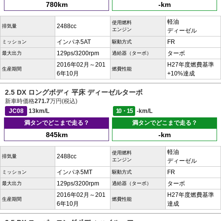
780km
-km
軽油
使用燃料
2488cc
排気量
エンジン
ディーゼル
インパネ5AT
FR
ミッション
駆動方式
129ps/3200rpm
ターボ
最大出力
過給器（ターボ）
2016年02月～201
H27年度燃費基準
生産期間
燃費性能
6年10月
+10%達成
2.5 DX ロングボディ 平床 ディーゼルターボ
新車時価格
271.7
万円(税込)
JC08
13km/L
10・15
-km/L
満タンでどこまで走る？
満タンでどこまで走る？
845km
-km
軽油
使用燃料
2488cc
排気量
エンジン
ディーゼル
インパネ5MT
FR
ミッション
駆動方式
129ps/3200rpm
ターボ
最大出力
過給器（ターボ）
2016年02月～201
H27年度燃費基準
生産期間
燃費性能
6年10月
達成