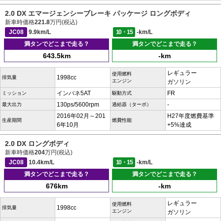
2.0 DX エマージェンシーブレーキ パッケージ ロングボディ
新車時価格
221.8
万円(税込)
JC08
9.9km/L
10・15
-km/L
満タンでどこまで走る？
満タンでどこまで走る？
643.5km
-km
レギュラー
使用燃料
1998cc
排気量
エンジン
ガソリン
インパネ5AT
FR
ミッション
駆動方式
130ps/5600rpm
-
最大出力
過給器（ターボ）
2016年02月～201
H27年度燃費基準
生産期間
燃費性能
6年10月
+5%達成
2.0 DX ロングボディ
新車時価格
204
万円(税込)
JC08
10.4km/L
10・15
-km/L
満タンでどこまで走る？
満タンでどこまで走る？
676km
-km
レギュラー
使用燃料
1998cc
排気量
エンジン
ガソリン