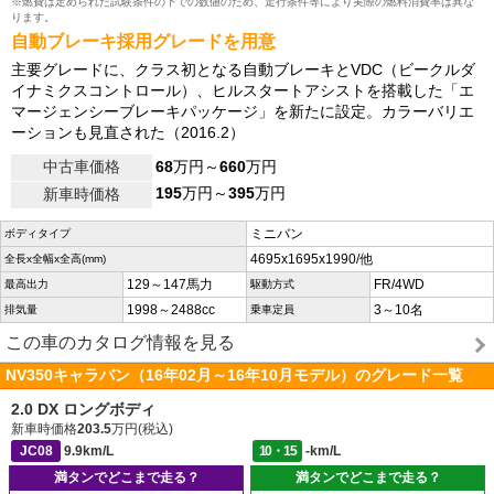
※燃費は定められた試験条件の下での数値のため、走行条件等により実際の燃料消費率は異な
ります。
自動ブレーキ採用グレードを用意
主要グレードに、クラス初となる自動ブレーキとVDC（ビークルダ
イナミクスコントロール）、ヒルスタートアシストを搭載した「エ
マージェンシーブレーキパッケージ」を新たに設定。カラーバリエ
ーションも見直された（2016.2）
中古車価格
68
万円～
660
万円
195
万円～
395
万円
新車時価格
ミニバン
ボディタイプ
4695x1695x1990/他
全長x全幅x全高(mm)
129～147馬力
FR/4WD
最高出力
駆動方式
1998～2488cc
3～10名
排気量
乗車定員
この車のカタログ情報を見る
NV350キャラバン（16年02月～16年10月モデル）のグレード一覧
2.0 DX ロングボディ
新車時価格
203.5
万円(税込)
JC08
9.9km/L
10・15
-km/L
満タンでどこまで走る？
満タンでどこまで走る？