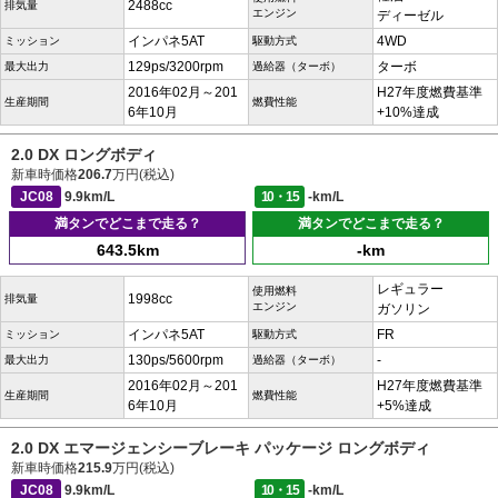
2488cc
排気量
エンジン
ディーゼル
インパネ5AT
4WD
ミッション
駆動方式
129ps/3200rpm
ターボ
最大出力
過給器（ターボ）
2016年02月～201
H27年度燃費基準
生産期間
燃費性能
6年10月
+10%達成
2.0 DX ロングボディ
新車時価格
206.7
万円(税込)
JC08
9.9km/L
10・15
-km/L
満タンでどこまで走る？
満タンでどこまで走る？
643.5km
-km
レギュラー
使用燃料
1998cc
排気量
エンジン
ガソリン
インパネ5AT
FR
ミッション
駆動方式
130ps/5600rpm
-
最大出力
過給器（ターボ）
2016年02月～201
H27年度燃費基準
生産期間
燃費性能
6年10月
+5%達成
2.0 DX エマージェンシーブレーキ パッケージ ロングボディ
新車時価格
215.9
万円(税込)
JC08
9.9km/L
10・15
-km/L