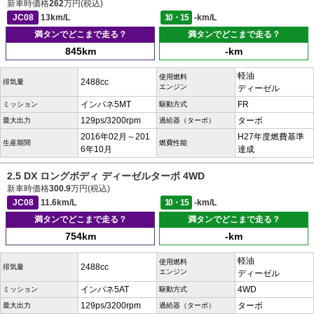
新車時価格
262
万円(税込)
JC08
13km/L
10・15
-km/L
満タンでどこまで走る？
満タンでどこまで走る？
845km
-km
軽油
使用燃料
2488cc
排気量
エンジン
ディーゼル
インパネ5MT
FR
ミッション
駆動方式
129ps/3200rpm
ターボ
最大出力
過給器（ターボ）
2016年02月～201
H27年度燃費基準
生産期間
燃費性能
6年10月
達成
2.5 DX ロングボディ ディーゼルターボ 4WD
新車時価格
300.9
万円(税込)
JC08
11.6km/L
10・15
-km/L
満タンでどこまで走る？
満タンでどこまで走る？
754km
-km
軽油
使用燃料
2488cc
排気量
エンジン
ディーゼル
インパネ5AT
4WD
ミッション
駆動方式
129ps/3200rpm
ターボ
最大出力
過給器（ターボ）