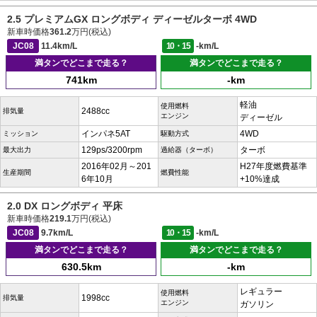
2.5 プレミアムGX ロングボディ ディーゼルターボ 4WD
新車時価格
361.2
万円(税込)
JC08
11.4km/L
10・15
-km/L
満タンでどこまで走る？
満タンでどこまで走る？
741km
-km
軽油
使用燃料
2488cc
排気量
エンジン
ディーゼル
インパネ5AT
4WD
ミッション
駆動方式
129ps/3200rpm
ターボ
最大出力
過給器（ターボ）
2016年02月～201
H27年度燃費基準
生産期間
燃費性能
6年10月
+10%達成
2.0 DX ロングボディ 平床
新車時価格
219.1
万円(税込)
JC08
9.7km/L
10・15
-km/L
満タンでどこまで走る？
満タンでどこまで走る？
630.5km
-km
レギュラー
使用燃料
1998cc
排気量
エンジン
ガソリン