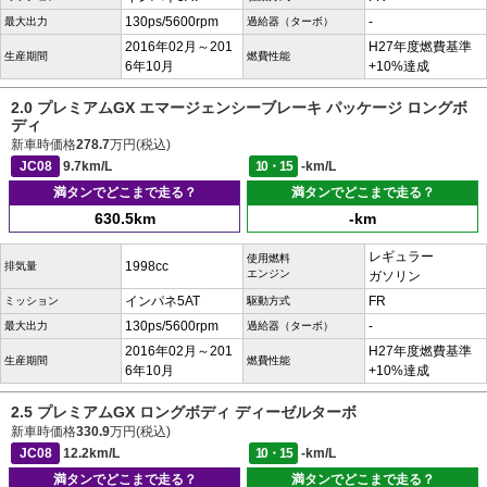
130ps/5600rpm
-
最大出力
過給器（ターボ）
2016年02月～201
H27年度燃費基準
生産期間
燃費性能
6年10月
+10%達成
2.0 プレミアムGX エマージェンシーブレーキ パッケージ ロングボ
ディ
新車時価格
278.7
万円(税込)
JC08
9.7km/L
10・15
-km/L
満タンでどこまで走る？
満タンでどこまで走る？
630.5km
-km
レギュラー
使用燃料
1998cc
排気量
エンジン
ガソリン
インパネ5AT
FR
ミッション
駆動方式
130ps/5600rpm
-
最大出力
過給器（ターボ）
2016年02月～201
H27年度燃費基準
生産期間
燃費性能
6年10月
+10%達成
2.5 プレミアムGX ロングボディ ディーゼルターボ
新車時価格
330.9
万円(税込)
JC08
12.2km/L
10・15
-km/L
満タンでどこまで走る？
満タンでどこまで走る？