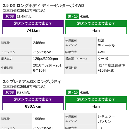
2.5 DX ロングボディ ディーゼルターボ 4WD
新車時価格
304.1
万円(税込)
JC08
11.4km/L
10・15
-km/L
満タンでどこまで走る？
満タンでどこまで走る？
741km
-km
軽油
使用燃料
2488cc
排気量
エンジン
ディーゼル
インパネ5AT
4WD
ミッション
駆動方式
129ps/3200rpm
ターボ
最大出力
過給器（ターボ）
2016年02月～201
H27年度燃費基準
生産期間
燃費性能
6年10月
+10%達成
2.0 プレミアムGX ロングボディ
新車時価格
269.6
万円(税込)
JC08
9.7km/L
10・15
-km/L
満タンでどこまで走る？
満タンでどこまで走る？
630.5km
-km
レギュラー
使用燃料
1998cc
排気量
エンジン
ガソリン
インパネ5AT
FR
ミッション
駆動方式