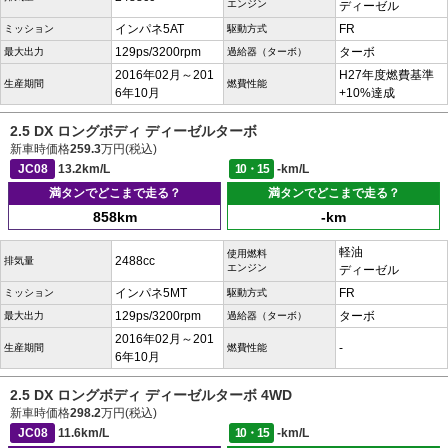
エンジン
ディーゼル
インパネ5AT
FR
ミッション
駆動方式
129ps/3200rpm
ターボ
最大出力
過給器（ターボ）
2016年02月～201
H27年度燃費基準
生産期間
燃費性能
6年10月
+10%達成
2.5 DX ロングボディ ディーゼルターボ
新車時価格
259.3
万円(税込)
JC08
13.2km/L
10・15
-km/L
満タンでどこまで走る？
満タンでどこまで走る？
858km
-km
軽油
使用燃料
2488cc
排気量
エンジン
ディーゼル
インパネ5MT
FR
ミッション
駆動方式
129ps/3200rpm
ターボ
最大出力
過給器（ターボ）
2016年02月～201
-
生産期間
燃費性能
6年10月
2.5 DX ロングボディ ディーゼルターボ 4WD
新車時価格
298.2
万円(税込)
JC08
11.6km/L
10・15
-km/L