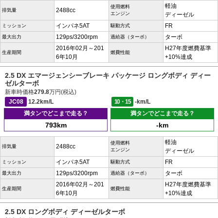
軽油
使用燃料
2488cc
排気量
エンジン
ディーゼル
インパネ5AT
FR
ミッション
駆動方式
129ps/3200rpm
ターボ
最大出力
過給器（ターボ）
2016年02月～201
H27年度燃費基準
生産期間
燃費性能
6年10月
+10%達成
2.5 DX エマージェンシーブレーキ パッケージ ロングボディ ディー
ゼルターボ
新車時価格
279.8
万円(税込)
JC08
12.2km/L
10・15
-km/L
満タンでどこまで走る？
満タンでどこまで走る？
793km
-km
軽油
使用燃料
2488cc
排気量
エンジン
ディーゼル
インパネ5AT
FR
ミッション
駆動方式
129ps/3200rpm
ターボ
最大出力
過給器（ターボ）
2016年02月～201
H27年度燃費基準
生産期間
燃費性能
6年10月
+10%達成
2.5 DX ロングボディ ディーゼルターボ