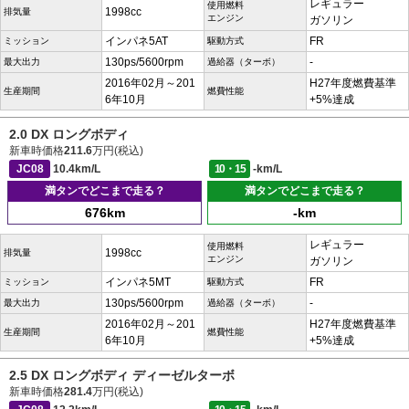
レギュラー
使用燃料
1998cc
排気量
エンジン
ガソリン
インパネ5AT
FR
ミッション
駆動方式
130ps/5600rpm
-
最大出力
過給器（ターボ）
2016年02月～201
H27年度燃費基準
生産期間
燃費性能
6年10月
+5%達成
2.0 DX ロングボディ
新車時価格
211.6
万円(税込)
JC08
10.4km/L
10・15
-km/L
満タンでどこまで走る？
満タンでどこまで走る？
676km
-km
レギュラー
使用燃料
1998cc
排気量
エンジン
ガソリン
インパネ5MT
FR
ミッション
駆動方式
130ps/5600rpm
-
最大出力
過給器（ターボ）
2016年02月～201
H27年度燃費基準
生産期間
燃費性能
6年10月
+5%達成
2.5 DX ロングボディ ディーゼルターボ
新車時価格
281.4
万円(税込)