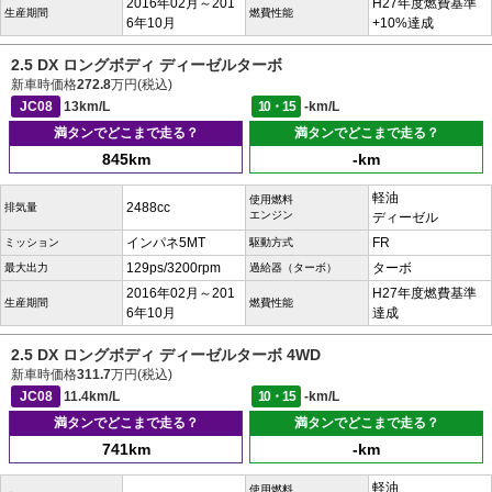
2016年02月～201
H27年度燃費基準
生産期間
燃費性能
6年10月
+10%達成
2.5 DX ロングボディ ディーゼルターボ
新車時価格
272.8
万円(税込)
JC08
13km/L
10・15
-km/L
満タンでどこまで走る？
満タンでどこまで走る？
845km
-km
軽油
使用燃料
2488cc
排気量
エンジン
ディーゼル
インパネ5MT
FR
ミッション
駆動方式
129ps/3200rpm
ターボ
最大出力
過給器（ターボ）
2016年02月～201
H27年度燃費基準
生産期間
燃費性能
6年10月
達成
2.5 DX ロングボディ ディーゼルターボ 4WD
新車時価格
311.7
万円(税込)
JC08
11.4km/L
10・15
-km/L
満タンでどこまで走る？
満タンでどこまで走る？
741km
-km
軽油
使用燃料