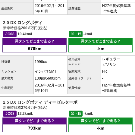
2016年02月～201
H27年度燃費基準
生産期間
燃費性能
6年10月
+5%達成
2.0 DX ロングボディ
新車時価格
200.8
万円(税込)
JC08
10.4km/L
10・15
-km/L
満タンでどこまで走る？
満タンでどこまで走る？
676km
-km
レギュラー
使用燃料
1998cc
排気量
エンジン
ガソリン
インパネ5MT
FR
ミッション
駆動方式
130ps/5600rpm
-
最大出力
過給器（ターボ）
2016年02月～201
H27年度燃費基準
生産期間
燃費性能
6年10月
+5%達成
2.5 DX ロングボディ ディーゼルターボ
新車時価格
270.6
万円(税込)
JC08
12.2km/L
10・15
-km/L
満タンでどこまで走る？
満タンでどこまで走る？
793km
-km