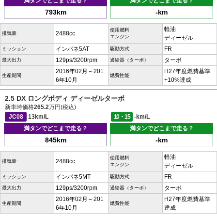
満タンでどこまで走る？
満タンでどこまで走る？
793km
-km
軽油
使用燃料
2488cc
排気量
エンジン
ディーゼル
インパネ5AT
FR
ミッション
駆動方式
129ps/3200rpm
ターボ
最大出力
過給器（ターボ）
2016年02月～201
H27年度燃費基準
生産期間
燃費性能
6年10月
+10%達成
2.5 DX ロングボディ ディーゼルターボ
新車時価格
265.2
万円(税込)
JC08
13km/L
10・15
-km/L
満タンでどこまで走る？
満タンでどこまで走る？
845km
-km
軽油
使用燃料
2488cc
排気量
エンジン
ディーゼル
インパネ5MT
FR
ミッション
駆動方式
129ps/3200rpm
ターボ
最大出力
過給器（ターボ）
2016年02月～201
H27年度燃費基準
生産期間
燃費性能
6年10月
達成