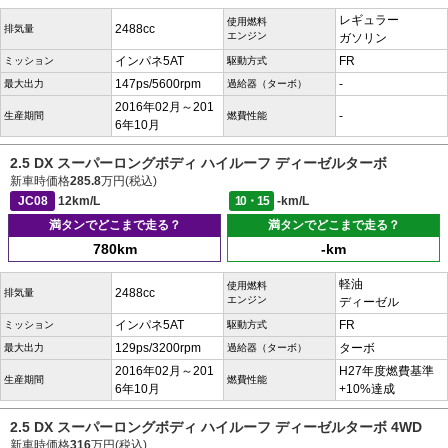
レギュラー
使用燃料
2488cc
排気量
エンジン
ガソリン
インパネ5AT
FR
ミッション
駆動方式
147ps/5600rpm
-
最大出力
過給器（ターボ）
2016年02月～201
-
生産期間
燃費性能
6年10月
2.5 DX スーパーロングボディ ハイルーフ ディーゼルターボ
新車時価格
285.8
万円(税込)
JC08
12km/L
10・15
-km/L
満タンでどこまで走る？
満タンでどこまで走る？
780km
-km
軽油
使用燃料
2488cc
排気量
エンジン
ディーゼル
インパネ5AT
FR
ミッション
駆動方式
129ps/3200rpm
ターボ
最大出力
過給器（ターボ）
2016年02月～201
H27年度燃費基準
生産期間
燃費性能
6年10月
+10%達成
2.5 DX スーパーロングボディ ハイルーフ ディーゼルターボ 4WD
新車時価格
316
万円(税込)