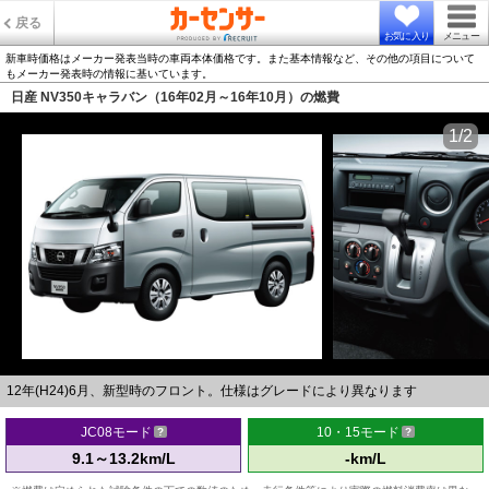
戻る
お気に入り
メニュー
新車時価格はメーカー発表当時の車両本体価格です。また基本情報など、その他の項目について
もメーカー発表時の情報に基いています。
日産 NV350キャラバン（16年02月～16年10月）の燃費
1/2
12年(H24)6月、新型時のフロント。仕様はグレードにより異なります
JC08モード
10・15モード
9.1～13.2km/L
-km/L