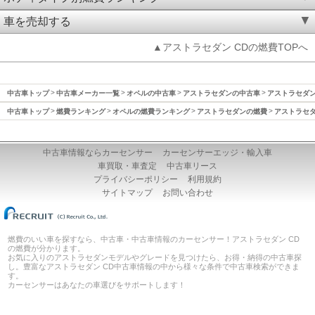
車を売却する
▲アストラセダン CDの燃費TOPへ
中古車トップ
中古車メーカー一覧
オペルの中古車
アストラセダンの中古車
アストラセダン(
中古車トップ
燃費ランキング
オペルの燃費ランキング
アストラセダンの燃費
アストラセダン
中古車情報ならカーセンサー
カーセンサーエッジ・輸入車
車買取・車査定
中古車リース
プライバシーポリシー
利用規約
サイトマップ
お問い合わせ
燃費のいい車を探すなら、中古車・中古車情報のカーセンサー！アストラセダン CD
の燃費が分かります。
お気に入りのアストラセダンモデルやグレードを見つけたら、お得・納得の中古車探
し。豊富なアストラセダン CD中古車情報の中から様々な条件で中古車検索ができま
す。
カーセンサーはあなたの車選びをサポートします！