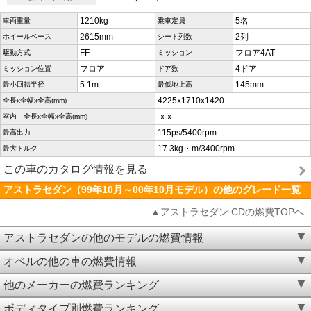
1210kg
5名
車両重量
乗車定員
2615mm
2列
ホイールベース
シート列数
FF
フロア4AT
駆動方式
ミッション
フロア
4ドア
ミッション位置
ドア数
5.1m
145mm
最小回転半径
最低地上高
4225x1710x1420
全長x全幅x全高(mm)
-x-x-
室内 全長x全幅x全高(mm)
115ps/5400rpm
最高出力
17.3kg・m/3400rpm
最大トルク
この車のカタログ情報を見る
アストラセダン（99年10月～00年10月モデル）の他のグレード一覧
▲アストラセダン CDの燃費TOPへ
アストラセダンの他のモデルの燃費情報
オペルの他の車の燃費情報
他のメーカーの燃費ランキング
ボディタイプ別燃費ランキング