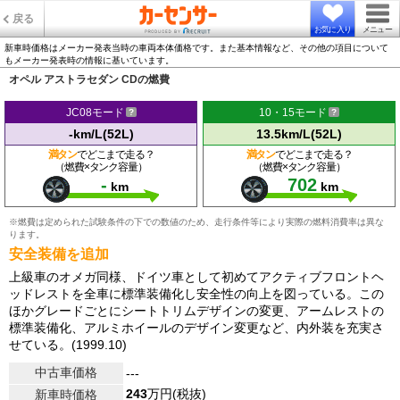
戻る
お気に入り
メニュー
新車時価格はメーカー発表当時の車両本体価格です。また基本情報など、その他の項目について
もメーカー発表時の情報に基いています。
オペル アストラセダン CDの燃費
JC08モード
10・15モード
-km/L(52L)
13.5km/L(52L)
満タン
でどこまで走る？
満タン
でどこまで走る？
（燃費×タンク容量）
（燃費×タンク容量）
-
702
km
km
※燃費は定められた試験条件の下での数値のため、走行条件等により実際の燃料消費率は異な
ります。
安全装備を追加
上級車のオメガ同様、ドイツ車として初めてアクティブフロントヘ
ッドレストを全車に標準装備化し安全性の向上を図っている。この
ほかグレードごとにシートトリムデザインの変更、アームレストの
標準装備化、アルミホイールのデザイン変更など、内外装を充実さ
せている。(1999.10)
中古車価格
---
243
万円(税抜)
新車時価格