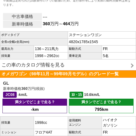
※燃費は定められた試験条件の下での数値のため、走行条件等により実際の燃料消費率は異な
ります。
中古車価格
---
360
万円～
464
万円
新車時価格
ステーションワゴン
ボディタイプ
4820x1785x1545
全長x全幅x全高(mm)
136～211馬力
FR
最高出力
駆動方式
1998～2962cc
5名
排気量
乗車定員
この車のカタログ情報を見る
オメガワゴン（98年11月～99年09月モデル）のグレード一覧
GL
新車時価格
360
万円(税抜)
JC08
-km/L
10・15
10.6km/L
満タンでどこまで走る？
満タンでどこまで走る？
-km
795km
ハイオク
使用燃料
1998cc
排気量
エンジン
ガソリン
フロア4AT
FR
ミッション
駆動方式