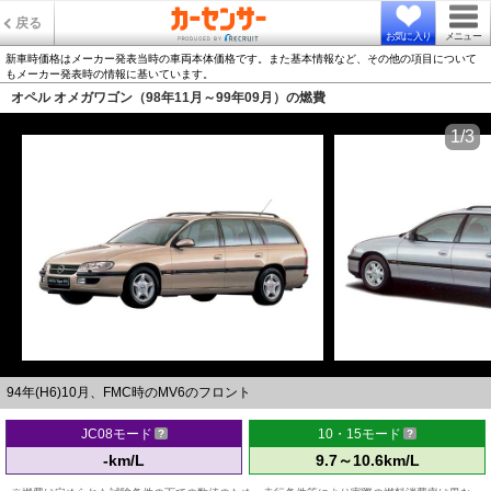
戻る
お気に入り
メニュー
新車時価格はメーカー発表当時の車両本体価格です。また基本情報など、その他の項目について
もメーカー発表時の情報に基いています。
オペル オメガワゴン（98年11月～99年09月）の燃費
1/3
94年(H6)10月、FMC時のMV6のフロント
JC08モード
10・15モード
-km/L
9.7～10.6km/L