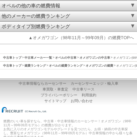
オペルの他の車の燃費情報
他のメーカーの燃費ランキング
ボディタイプ別燃費ランキング
▲オメガワゴン（98年11月～99年09月）の燃費TOPへ
中古車トップ
中古車メーカー一覧
オペルの中古車
オメガワゴンの中古車
オメガワゴン(98
中古車トップ
燃費ランキング
オペルの燃費ランキング
オメガワゴンの燃費
オメガワゴン(9
中古車情報ならカーセンサー
カーセンサーエッジ・輸入車
車買取・車査定
中古車リース
プライバシーポリシー
利用規約
サイトマップ
お問い合わせ
燃費のいい車を探すなら、中古車・中古車情報のカーセンサー！オメガワゴン（98年
11月～99年09月モデル）の燃費が分かります。
お気に入りのオメガワゴンモデルやグレードを見つけたら、お得・納得の中古車探
し。豊富なオメガワゴン（98年11月～99年09月モデル）中古車情報の中から様々な条