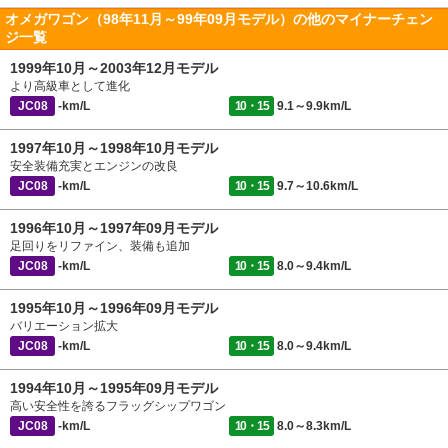
オメガワゴン（98年11月～99年09月モデル）の他のマイナーチェン
ジ一覧
1999年10月～2003年12月モデル
より高級車として進化
JC08
-km/L
10・15
9.1～9.9km/L
1997年10月～1998年10月モデル
安全装備充実とエンジンの改良
JC08
-km/L
10・15
9.7～10.6km/L
1996年10月～1997年09月モデル
足回りをリファイン、装備も追加
JC08
-km/L
10・15
8.0～9.4km/L
1995年10月～1996年09月モデル
バリエーション拡大
JC08
-km/L
10・15
8.0～9.4km/L
1994年10月～1995年09月モデル
高い安全性を誇るフラッグシップワゴン
JC08
-km/L
10・15
8.0～8.3km/L