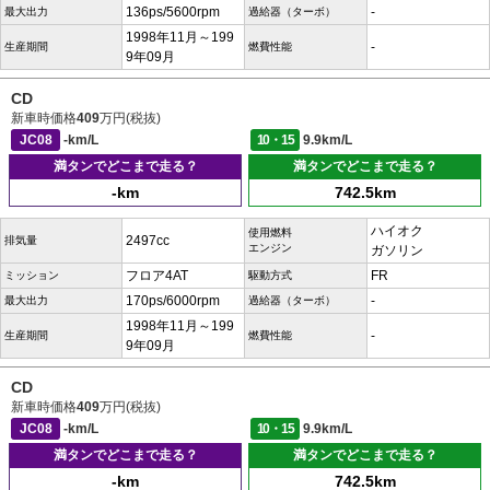
136ps/5600rpm
-
最大出力
過給器（ターボ）
1998年11月～199
-
生産期間
燃費性能
9年09月
CD
新車時価格
409
万円(税抜)
JC08
-km/L
10・15
9.9km/L
満タンでどこまで走る？
満タンでどこまで走る？
-km
742.5km
ハイオク
使用燃料
2497cc
排気量
エンジン
ガソリン
フロア4AT
FR
ミッション
駆動方式
170ps/6000rpm
-
最大出力
過給器（ターボ）
1998年11月～199
-
生産期間
燃費性能
9年09月
CD
新車時価格
409
万円(税抜)
JC08
-km/L
10・15
9.9km/L
満タンでどこまで走る？
満タンでどこまで走る？
-km
742.5km