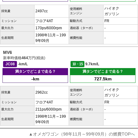
ハイオク
使用燃料
2497cc
排気量
エンジン
ガソリン
フロア4AT
FR
ミッション
駆動方式
170ps/6000rpm
-
最大出力
過給器（ターボ）
1998年11月～199
-
生産期間
燃費性能
9年09月
MV6
新車時価格
464
万円(税抜)
JC08
-km/L
10・15
9.7km/L
満タンでどこまで走る？
満タンでどこまで走る？
-km
727.5km
ハイオク
使用燃料
2962cc
排気量
エンジン
ガソリン
フロア4AT
FR
ミッション
駆動方式
211ps/6000rpm
-
最大出力
過給器（ターボ）
1998年11月～199
-
生産期間
燃費性能
9年09月
▲オメガワゴン（98年11月～99年09月）の燃費TOPへ