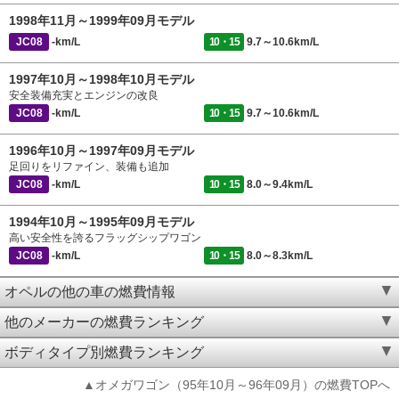
1998年11月～1999年09月モデル
JC08
-km/L
10・15
9.7～10.6km/L
1997年10月～1998年10月モデル
安全装備充実とエンジンの改良
JC08
-km/L
10・15
9.7～10.6km/L
1996年10月～1997年09月モデル
足回りをリファイン、装備も追加
JC08
-km/L
10・15
8.0～9.4km/L
1994年10月～1995年09月モデル
高い安全性を誇るフラッグシップワゴン
JC08
-km/L
10・15
8.0～8.3km/L
オペルの他の車の燃費情報
他のメーカーの燃費ランキング
ボディタイプ別燃費ランキング
▲オメガワゴン（95年10月～96年09月）の燃費TOPへ