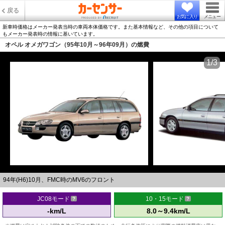
戻る
お気に入り
メニュー
新車時価格はメーカー発表当時の車両本体価格です。また基本情報など、その他の項目について
もメーカー発表時の情報に基いています。
オペル オメガワゴン（95年10月～96年09月）の燃費
1/3
94年(H6)10月、FMC時のMV6のフロント
JC08モード
10・15モード
-km/L
8.0～9.4km/L