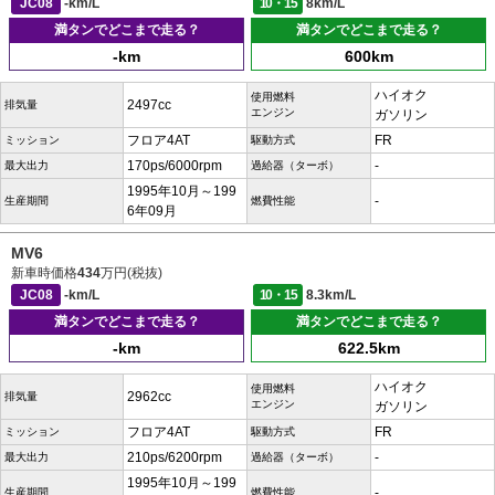
JC08
-km/L
10・15
8km/L
満タンでどこまで走る？
満タンでどこまで走る？
-km
600km
ハイオク
使用燃料
2497cc
排気量
エンジン
ガソリン
フロア4AT
FR
ミッション
駆動方式
170ps/6000rpm
-
最大出力
過給器（ターボ）
1995年10月～199
-
生産期間
燃費性能
6年09月
MV6
新車時価格
434
万円(税抜)
JC08
-km/L
10・15
8.3km/L
満タンでどこまで走る？
満タンでどこまで走る？
-km
622.5km
ハイオク
使用燃料
2962cc
排気量
エンジン
ガソリン
フロア4AT
FR
ミッション
駆動方式
210ps/6200rpm
-
最大出力
過給器（ターボ）
1995年10月～199
-
生産期間
燃費性能