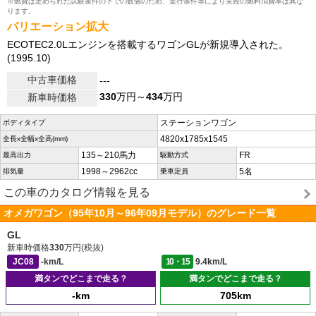
※燃費は定められた試験条件の下での数値のため、走行条件等により実際の燃料消費率は異な
ります。
バリエーション拡大
ECOTEC2.0Lエンジンを搭載するワゴンGLが新規導入された。
(1995.10)
中古車価格
---
330
万円～
434
万円
新車時価格
ステーションワゴン
ボディタイプ
4820x1785x1545
全長x全幅x全高(mm)
135～210馬力
FR
最高出力
駆動方式
1998～2962cc
5名
排気量
乗車定員
この車のカタログ情報を見る
オメガワゴン（95年10月～96年09月モデル）のグレード一覧
GL
新車時価格
330
万円(税抜)
JC08
-km/L
10・15
9.4km/L
満タンでどこまで走る？
満タンでどこまで走る？
-km
705km