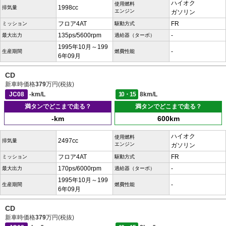
ハイオク
使用燃料
1998cc
排気量
エンジン
ガソリン
フロア4AT
FR
ミッション
駆動方式
135ps/5600rpm
-
最大出力
過給器（ターボ）
1995年10月～199
-
生産期間
燃費性能
6年09月
CD
新車時価格
379
万円(税抜)
JC08
-km/L
10・15
8km/L
満タンでどこまで走る？
満タンでどこまで走る？
-km
600km
ハイオク
使用燃料
2497cc
排気量
エンジン
ガソリン
フロア4AT
FR
ミッション
駆動方式
170ps/6000rpm
-
最大出力
過給器（ターボ）
1995年10月～199
-
生産期間
燃費性能
6年09月
CD
新車時価格
379
万円(税抜)