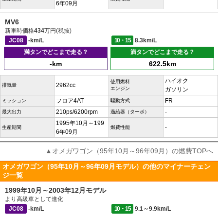
6年09月
MV6
新車時価格
434
万円(税抜)
JC08
-km/L
10・15
8.3km/L
満タンでどこまで走る？
満タンでどこまで走る？
-km
622.5km
ハイオク
使用燃料
2962cc
排気量
エンジン
ガソリン
フロア4AT
FR
ミッション
駆動方式
210ps/6200rpm
-
最大出力
過給器（ターボ）
1995年10月～199
-
生産期間
燃費性能
6年09月
▲オメガワゴン（95年10月～96年09月）の燃費TOPへ
オメガワゴン（95年10月～96年09月モデル）の他のマイナーチェン
ジ一覧
1999年10月～2003年12月モデル
より高級車として進化
JC08
-km/L
10・15
9.1～9.9km/L