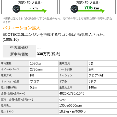
（燃費×タンク容量）
（燃費×タンク容量）
-
705
km
km
※燃費は定められた試験条件の下での数値のため、走行条件等により実際の燃料消費率は異な
ります。
バリエーション拡大
ECOTEC2.0Lエンジンを搭載するワゴンGLが新規導入された。
(1995.10)
中古車価格
---
330
万円(税抜)
新車時価格
1580kg
5名
車両重量
乗車定員
2730mm
2列
ホイールベース
シート列数
FR
フロア4AT
駆動方式
ミッション
フロア
5ドア
ミッション位置
ドア数
5.3m
140mm
最小回転半径
最低地上高
4820x1785x1545
全長x全幅x全高(mm)
-x-x-
室内 全長x全幅x全高(mm)
135ps/5600rpm
最高出力
18.8kg・m/4000rpm
最大トルク