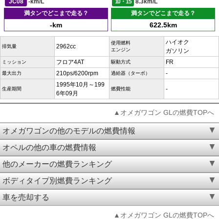
JC08
-km/L
10・15
8.3km/L
満タンでどこまで走る？
満タンでどこまで走る？
-km
622.5km
ハイオク
使用燃料
2962cc
排気量
エンジン
ガソリン
フロア4AT
FR
ミッション
駆動方式
210ps/6200rpm
-
最大出力
過給器（ターボ）
1995年10月～199
-
生産期間
燃費性能
6年09月
▲オメガワゴン GLの燃費TOPへ
オメガワゴンの他のモデルの燃費情報
オペルの他の車の燃費情報
他のメーカーの燃費ランキング
ボディタイプ別燃費ランキング
車を売却する
▲オメガワゴン GLの燃費TOPへ