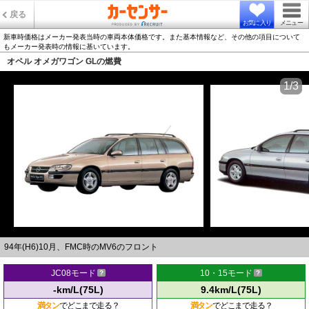
戻る
お気に入り
メニュー
新車時価格はメーカー発表当時の車両本体価格です。また基本情報など、その他の項目について
もメーカー発表時の情報に基いています。
オペル オメガワゴン GLの燃費
1/3
94年(H6)10月、FMC時のMV6のフロント
JC08モード
10・15モード
-km/L(75L)
9.4km/L(75L)
満タン
でどこまで走る？
満タン
でどこまで走る？