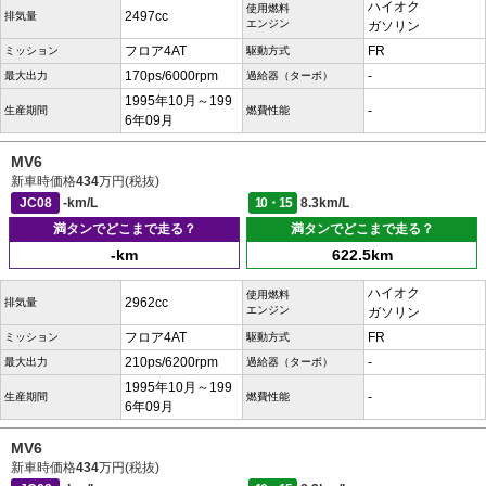
ハイオク
使用燃料
2497cc
排気量
エンジン
ガソリン
フロア4AT
FR
ミッション
駆動方式
170ps/6000rpm
-
最大出力
過給器（ターボ）
1995年10月～199
-
生産期間
燃費性能
6年09月
MV6
新車時価格
434
万円(税抜)
JC08
-km/L
10・15
8.3km/L
満タンでどこまで走る？
満タンでどこまで走る？
-km
622.5km
ハイオク
使用燃料
2962cc
排気量
エンジン
ガソリン
フロア4AT
FR
ミッション
駆動方式
210ps/6200rpm
-
最大出力
過給器（ターボ）
1995年10月～199
-
生産期間
燃費性能
6年09月
MV6
新車時価格
434
万円(税抜)