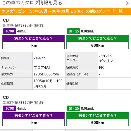
この車のカタログ情報を見る
オメガワゴン（95年10月～96年09月モデル）の他のグレード一覧
CD
新車時価格
379
万円(税抜)
JC08
-km/L
10・15
8.0km/L
満タンでどこまで走る？
満タンでどこまで走る？
-km
600km
ハイオク
使用燃料
2497cc
排気量
エンジン
ガソリン
フロア4AT
FR
ミッション
駆動方式
170ps/6000rpm
-
最大出力
過給器（ターボ）
1995年10月～199
-
生産期間
燃費性能
6年09月
CD
新車時価格
379
万円(税抜)
JC08
-km/L
10・15
8.0km/L
満タンでどこまで走る？
満タンでどこまで走る？
-km
600km